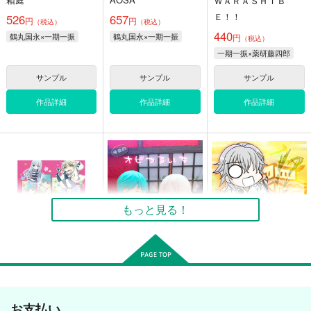
ＷＡＲＡＳＨＩＢ
Ｅ！！
526
657
円
円
（税込）
（税込）
440
鶴丸国永×一期一振
鶴丸国永×一期一振
円
（税込）
一期一振×薬研藤四郎
サンプル
サンプル
サンプル
作品詳細
作品詳細
作品詳細
もっと見る！
ちびよん！
今日のオビつるいち
ぐだぐだ聚楽第 -亜種
特異点京都天正十八年
g.k.p.
Ag+
お支払い
桃山-