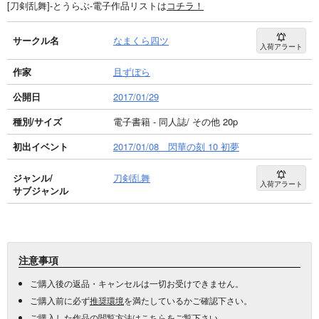
[刀剣乱舞]-とうらぶ-電子作品リストは
コチラ！
サークル名
なまくら四ツ
入荷アラート
作家
且ずぼら
公開日
2017/01/29
種別/サイズ
電子書籍 - 同人誌/ その他 20p
初出イベント
2017/01/08 閃華の刻 10 初夢
ジャンル/
刀剣乱舞
入荷アラート
サブジャンル
注意事項
ご購入後の返品・キャンセルは一切お受けできません。
ご購入前に必ず
推奨環境
を満たしているかご確認下さい。
ご購入した作品の閲覧方法は
こちら
をご覧下さい。