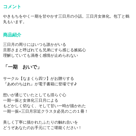
コメント
やきもちをやく一期を甘やかす三日月の小話。三日月女体化。包丁と鶴
丸もいます。
商品紹介
三日月の周りにはいつも誰かがいる
旦那さまと呼ばれても兄弟にすら感じる嫉妬心
理解していても渦巻く感情が止められない
「一期 おいで」
サークル【なまくら四ツ】がお贈りする
『あめのちはれ』が電子書籍に登場です♪
想いが通じていたとしても揺らぐ心
一期一振と女体化三日月による
もどかしく切なく、そして甘い一時が描かれた
一期一振×三日月宗近クラスタ必見のこの１冊！
美しく丁寧に描かれたふたりの触れ合いを
どうぞあなたのお手元にてご堪能ください！