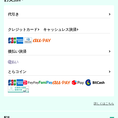
Ag+
509
3,143
円
円
（税込）
（税込）
1,100
円
一期一振
（税込）
鶴丸国永×一期一振
代引き
一期一振
サンプル
サンプル
サンプル
クレジットカード
キャッシュレス決済
作品詳細
作品詳細
作品詳細
後払い決済
とらコイン
燭台切さんお気をつけ
レア4太刀オーロラ探
三日月宗近のドロップ
詳しくはこちら
て
しの旅
缶
紅屋・紅夜
C3H8O3
ざぼん
配送