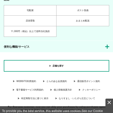
1,375
550
1,150
円
円
円
（税込）
（税込）
（税込）
一期一振
燭台切光忠×一期一振
鶴丸国永×三日月宗近
宅配便
ポスト投函
サンプル
サンプル
サンプル
店頭受取
おまとめ配送
作品詳細
作品詳細
作品詳細
11,000円（税込）以上で送料当社負担
便利な機能/サービス
店舗を探す
WEBSITE利用規約
とらのあな会員規約
通信販売ポイント規約
電子書籍サービス利用規約
個人情報保護方針
クッキーポリシー
三日月宗近には余裕が
初期刀清光と政府支給
ちみかつる本丸のねん
無い
三日月の話
とこえだ(＋もち)
特定商取引法に基づく表示
なりすまし・いたずら注文について
000
フラワーオンレイク
さいこみかるわーる
For Overseas customer, now you can ship your purchases by using purchases agent
ど
770
550
services “AOCS”! Click {more…} for more information …
more
To provide you the best service, this website uses cookies.See our Cookie
円
円
（税込）
（税込）