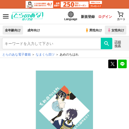
新規登録
ログイン
Language
カート
全年齢向け
成年向け
男性向け
女性向け
詳細
検索
とらのあな電子書籍
なまくら四ツ
あめのちはれ