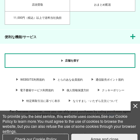
店頭受取
おまとめ配送
11,000円（税込）以上で送料当社負担
便利な機能/サービス
店舗を探す
WEBSITE利用規約
とらのあな会員規約
通信販売ポイント規約
電子書籍サービス利用規約
個人情報保護方針
クッキーポリシー
特定商取引法に基づく表示
なりすまし・いたずら注文について
For Overseas customer, now you can ship your purchases by using purchases agent
services “AOCS”! Click {more…} for more information …
more
To provide you the best service, this website uses cookies.See our Cookie
Policy to learn more.You must agree to the use of cookies to browse the
website, but you can also refuse the use of some cookies through your browser
settings.
c TORANOANA Inc, All Rights Reserved.
Check our Cookie Policy
Agree and close