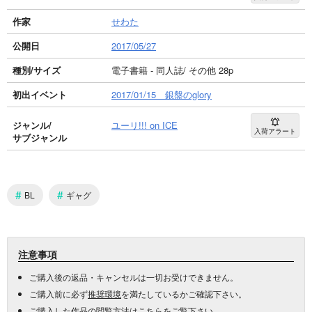
作家
せわた
公開日
2017/05/27
種別/サイズ
電子書籍 - 同人誌/ その他 28p
初出イベント
2017/01/15 銀盤のglory
ジャンル/
ユーリ!!! on ICE
入荷アラート
サブジャンル
#
#
BL
ギャグ
注意事項
ご購入後の返品・キャンセルは一切お受けできません。
ご購入前に必ず
推奨環境
を満たしているかご確認下さい。
ご購入した作品の閲覧方法は
こちら
をご覧下さい。