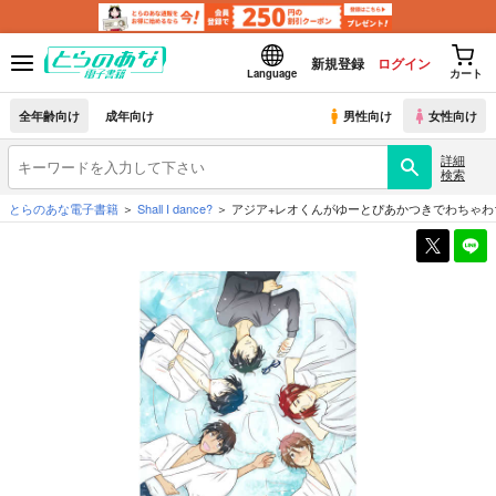
新規登録
ログイン
Language
カート
全年齢向け
成年向け
男性向け
女性向け
詳細
検索
とらのあな電子書籍
Shall I dance?
アジア+レオくんがゆーとぴあかつきでわちゃわ