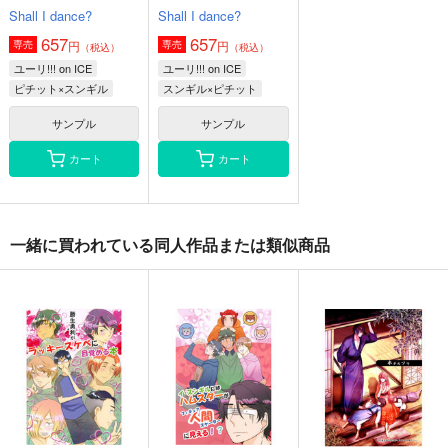
ュアスケーター)に見
Shall I dance?
Shall I dance?
える！？
657
657
円
円
専売
専売
（税込）
（税込）
ユーリ!!! on ICE
ユーリ!!! on ICE
ピチット×スンギル
スンギル×ピチット
サンプル
サンプル
カート
カート
一緒に買われている同人作品または類似商品