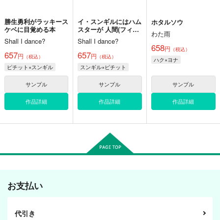
勝生勇利がラッキース
イ・スンギルにはハム
ホタルソウ
ケベに目覚める本
スターが 人間(フィギ
わた雨
ュアスケーター)に見
Shall I dance?
Shall I dance?
える！？
658
円
（税込）
657
657
円
円
（税込）
（税込）
ハク×ヨナ
ピチット×スンギル
スンギル×ピチット
サンプル
サンプル
サンプル
作品詳細
作品詳細
作品詳細
お支払い
代引き