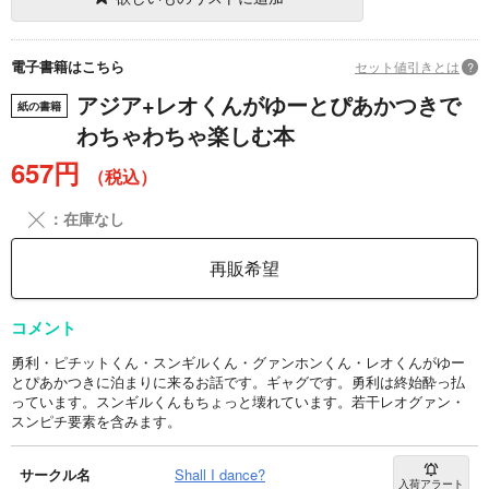
電子書籍はこちら
セット値引きとは
?
アジア+レオくんがゆーとぴあかつきで
紙の書籍
わちゃわちゃ楽しむ本
657円
（税込）
╳
：在庫なし
再販希望
コメント
勇利・ピチットくん・スンギルくん・グァンホンくん・レオくんがゆー
とぴあかつきに泊まりに来るお話です。ギャグです。勇利は終始酔っ払
っています。スンギルくんもちょっと壊れています。若干レオグァン・
スンピチ要素を含みます。
サークル名
Shall I dance?
入荷アラート