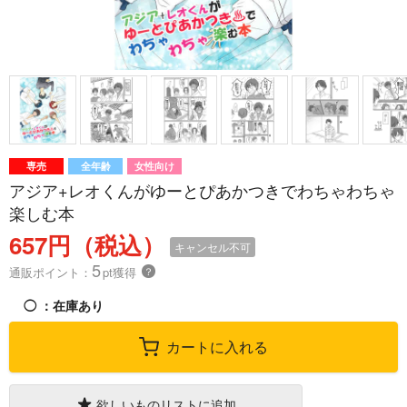
専売
全年齢
女性向け
アジア+レオくんがゆーとぴあかつきでわちゃわちゃ
楽しむ本
657円（税込）
キャンセル不可
5
通販ポイント：
pt獲得
？
◯
：在庫あり
カートに入れる
欲しいものリストに追加