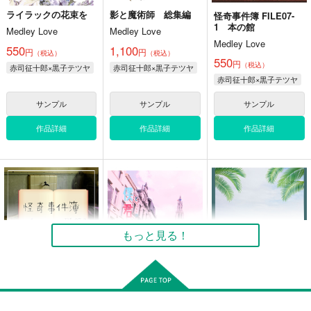
カート
カート
カート
ライラックの花束を
影と魔術師 総集編
怪奇事件簿 FILE07-
1 本の館
Medley Love
Medley Love
Medley Love
550
1,100
円
円
（税込）
（税込）
夏の夜はスリル・ショ
ドラゴンの美味しい調
交わりは淡きこと水の
550
円
ック・サスペンス
理法短編集2
（税込）
ごとし
赤司征十郎×黒子テツヤ
赤司征十郎×黒子テツヤ
赤司征十郎×黒子テツヤ
Medley Love
Medley Love
Medley Love
440
1,000
550
円
円
専売
専売
サンプル
サンプル
サンプル
円
専売
（税込）
（税込）
（税込）
家庭教師ヒットマンREBORN！
ユーリ!!! on ICE
ユーリ!!! on ICE
作品詳細
作品詳細
作品詳細
リボーン×沢田綱吉
ヴィクトル×勝生勇利
勝生勇利
火神大我
青峰大輝
サンプル
サンプル
サンプル
カート
カート
カート
影と魔術師 総集編
ライラックの花束を
怪奇事件簿 FILE01
人形館
Medley Love
Medley Love
Medley Love
1,100
550
円
円
専売
専売
（税込）
（税込）
もっと見る！
1,642
円
専売
（税込）
黒子のバスケ
黒子のバスケ
黒子のバスケ
赤司征十郎×黒子テツヤ
赤司征十郎×黒子テツヤ
赤司征十郎×黒子テツヤ
サンプル
サンプル
サンプル