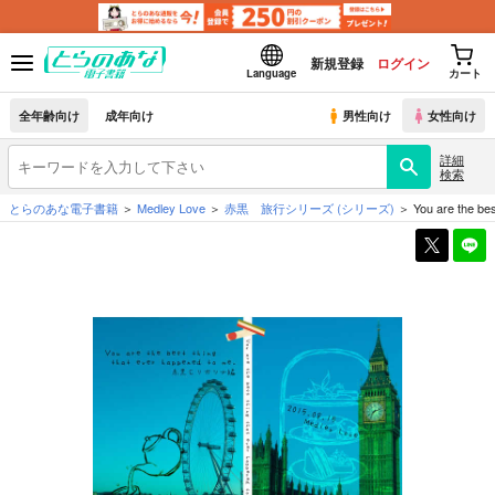
新規登録
ログイン
Language
カート
全年齢向け
成年向け
男性向け
女性向け
詳細
検索
とらのあな電子書籍
Medley Love
赤黒 旅行シリーズ
(シリーズ)
You are the bes