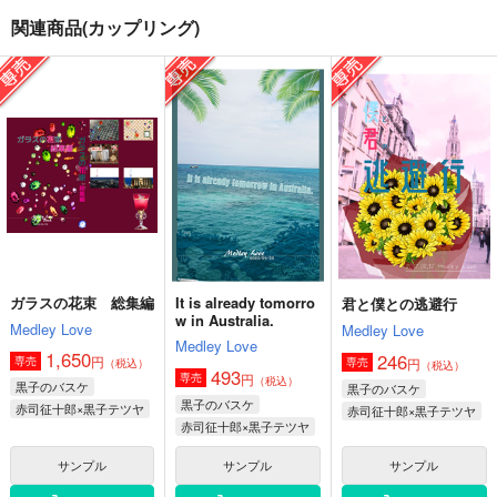
関連商品(カップリング)
ドラゴンの美味しい調
ドラゴンの美味しい調
私の愛する
理法 短編集4
理法短編集3
Medley Love
Medley Love
Medley Love
165
円
専売
（税込）
1,500
1,500
円
円
専売
専売
（税込）
（税込）
家庭教師ヒットマンREBORN！
ユーリ!!! on ICE
ユーリ!!! on ICE
リボーン×沢田綱吉
ヴィクトル×勝生勇利
ヴィクトル×勝生勇利
サンプル
サンプル
サンプル
カート
カート
カート
ガラスの花束 総集編
It is already tomorro
君と僕との逃避行
w in Australia.
Medley Love
Medley Love
Medley Love
1,650
246
円
専売
円
専売
（税込）
（税込）
493
円
専売
（税込）
黒子のバスケ
黒子のバスケ
黒子のバスケ
赤司征十郎×黒子テツヤ
赤司征十郎×黒子テツヤ
赤司征十郎×黒子テツヤ
サンプル
サンプル
サンプル