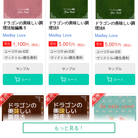
ドラゴンの美味しい調
ドラゴンの美味しい調
ドラゴンの美味しい調
理法短編集５
理法5
理法6
Medley Love
Medley Love
Medley Love
1,100
5,001
5,001
円
円
専売
専売
円
専売
（税込）
（税込）
（税込）
ユーリ!!! on ICE
ユーリ!!! on ICE
ユーリ!!! on ICE
ヴィクトル×勝生勇利
ヴィクトル×勝生勇利
ヴィクトル×勝生勇利
サンプル
サンプル
サンプル
カート
カート
カート
もっと見る！