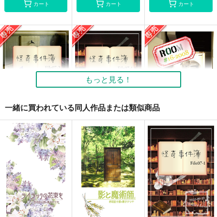
カート
カート
カート
アリスを探せ
誕生日にたくさんの愛
青春黒歴史
を
Medley Love
Medley Love
Medley Love
880
1,100
円
専売
円
専売
（税込）
（税込）
550
円
専売
（税込）
家庭教師ヒットマンREBORN！
家庭教師ヒットマンREBORN！
もっと見る！
家庭教師ヒットマンREBORN！
リボーン×沢田綱吉
リボーン×沢田綱吉
リボーン×沢田綱吉
一緒に買われている同人作品または類似商品
サンプル
サンプル
サンプル
カート
カート
カート
怪奇事件簿 FILE07-
怪奇事件簿 FILE07-
ROOM#16-2008
2 廃病院
1 本の館
緬羊亭
Medley Love
Medley Love
821
円
専売
（税込）
550
550
円
円
専売
専売
（税込）
（税込）
黒子のバスケ
黒子のバスケ
黒子のバスケ
赤司征十郎×黒子テツヤ
赤司征十郎×黒子テツヤ
赤司征十郎×黒子テツヤ
サンプル
サンプル
サンプル