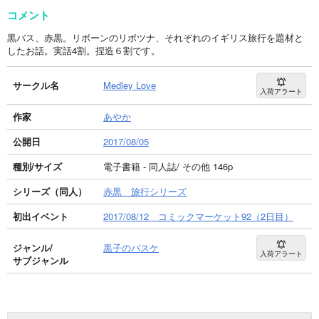
コメント
黒バス、赤黒。リボーンのリボツナ、それぞれのイギリス旅行を題材と
したお話。実話4割。捏造６割です。
サークル名
Medley Love
入荷アラート
作家
あやか
公開日
2017/08/05
種別/サイズ
電子書籍 - 同人誌/ その他 146p
シリーズ（同人）
赤黒 旅行シリーズ
初出イベント
2017/08/12 コミックマーケット92（2日目）
ジャンル/
黒子のバスケ
入荷アラート
サブジャンル