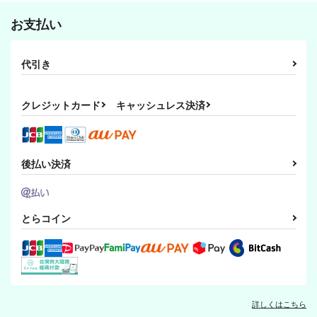
怪奇事件簿 FILE07-
君と僕との逃避行
It is already tomorro
カート
カート
カート
2 廃病院
w in Australia.
Medley Love
お支払い
Medley Love
Medley Love
246
円
（税込）
550
493
円
円
（税込）
（税込）
赤司征十郎×黒子テツヤ
ドラゴンの美味しい調
好きの反対は無関心で
黒子と刀剣男士と時々
代引き
赤司征十郎×黒子テツヤ
理法短編集1
す（新書版）
赤司征十郎×黒子テツヤ
…五
Medley Love
Medley Love
Medley Love
サンプル
サンプル
サンプル
クレジットカード
キャッシュレス決済
499
1,100
2,000
円
円
専売
専売
円
専売
（税込）
（税込）
（税込）
作品詳細
作品詳細
作品詳細
ユーリ!!! on ICE
刀剣乱舞
鶴丸国永
刀剣乱舞
黒子テツヤ
ヴィクトル×勝生勇利
山姥切国広
後払い決済
サンプル
サンプル
サンプル
カート
カート
カート
影と魔術師
赤司くんと、ケンカし
君が好きなのは？
ました
Medley Love
azure
とらコイン
悠庵～YUAN～
821
1,150
円
専売
円
専売
（税込）
（税込）
198
円
専売
（税込）
黒子のバスケ
黒子のバスケ
黒子のバスケ
赤司征十郎×黒子テツヤ
赤司征十郎×黒子テツヤ
赤司征十郎×黒子テツヤ
サンプル
サンプル
サンプル
詳しくはこちら
ガラスの花束 総集編
怪奇事件簿 FILE01
影と魔術師