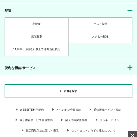
人形館
Medley Love
Medley Love
カート
カート
カート
Medley Love
配送
1,650
821
円
円
（税込）
（税込）
1,642
円
（税込）
赤司征十郎×黒子テツヤ
赤司征十郎×黒子テツヤ
宅配便
ポスト投函
赤司征十郎×黒子テツヤ
黒子と刀剣男士と時々
Cafe Firmament
ドラゴンの美味しい調
…2
理法４
Medley Love
サンプル
サンプル
サンプル
店頭受取
おまとめ配送
Medley Love
Medley Love
2,000
円
専売
（税込）
作品詳細
作品詳細
作品詳細
2,000
1,000
円
専売
円
専売
（税込）
（税込）
黒子のバスケ
11,000円（税込）以上で送料当社負担
刀剣乱舞
山姥切国広
ユーリ!!! on ICE
黒子テツヤ
黒子テツヤ
ヴィクトル×勝生勇利
便利な機能/サービス
サンプル
サンプル
サンプル
カート
カート
カート
店舗を探す
WEBSITE利用規約
とらのあな会員規約
通信販売ポイント規約
電子書籍サービス利用規約
個人情報保護方針
クッキーポリシー
青春黒歴史
夏の夜はスリル・ショ
沢田先生と誠凛の天使
特定商取引法に基づく表示
なりすまし・いたずら注文について
ック・サスペンス
たちと時々緑間くん
Medley Love