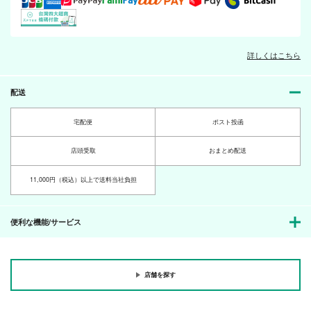
AKIRA #07 TABOO
船上の想いは泡と零る
２人で１つの目玉
る
A.S.A.P
バナナ果肉園
詳しくはこちら
Whimsically.
1,150
220
円
円
（税込）
（税込）
110
円
（税込）
北川暁
アイガール
配送
ジェイク×ナスティーディア
宅配便
ポスト投函
サンプル
サンプル
サンプル
作品詳細
作品詳細
作品詳細
店頭受取
おまとめ配送
11,000円（税込）以上で送料当社負担
便利な機能/サービス
店舗を探す