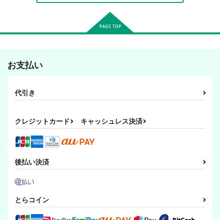
終末世界の世迷言
二つの天気
猫房vol.1
お支払い
invitation
突撃蝶々
猫房
1,650
110
220
円
円
円
（税込）
（税込）
（税込）
代引き
サンプル
サンプル
サンプル
作品詳細
作品詳細
作品詳細
クレジットカード
キャッシュレス決済
後払い決済
とらコイン