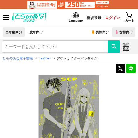
新規登録
ログイン
Language
カート
全年齢向け
成年向け
男性向け
女性向け
詳細
検索
とらのあな電子書籍
○●SH●○
アウトサイダーパラダイム