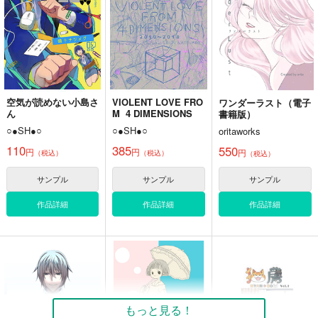
空気が読めない小島さ
VIOLENT LOVE FRO
ワンダーラスト（電子
ん
M 4 DIMENSIONS
書籍版）
○●SH●○
○●SH●○
oritaworks
110
385
550
円
円
円
（税込）
（税込）
（税込）
サンプル
サンプル
サンプル
作品詳細
作品詳細
作品詳細
もっと見る！