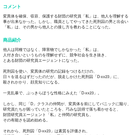
コメント
変異体を確保、収容、保護する財団の研究員「私」は、他人を理解する
事が出来なかった。しかし、職員としてやってきた死刑囚の男と出会い
「私」は、その男から他人との接し方を教わることになった。
商品紹介
他人は同種ではなく、障害物でしかなかった「私」は、
人付き合いというものを理解せずに、競争社会を生き抜き、
とある財団の研究員エージェントになった。
死刑囚を使い、変異体の研究の記録をつけるだけの、
日々を送るはずだったのだが、脱走しかけた死刑囚「D-xx23」に、
殺されかかり、顔見知りになる。
一見乱暴で、ぶっきらぼうな性格にみえた「D-xx23」。
しかし、同じ「D」クラスの仲間が、変異体を前にしてパニックに陥り、
研究員たちが困っていたところを、巧みな説得で落ち着かせると、
財団研究員エージェント「私」と仲間の研究員も、
その有能さを認め始める。
それから、死刑囚「D-xx23」は素質を評価され、