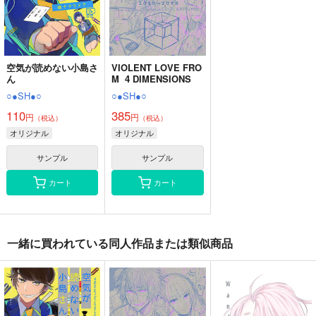
空気が読めない小島さ
VIOLENT LOVE FRO
ん
M 4 DIMENSIONS
○●SH●○
○●SH●○
110
385
円
円
（税込）
（税込）
オリジナル
オリジナル
サンプル
サンプル
カート
カート
一緒に買われている同人作品または類似商品