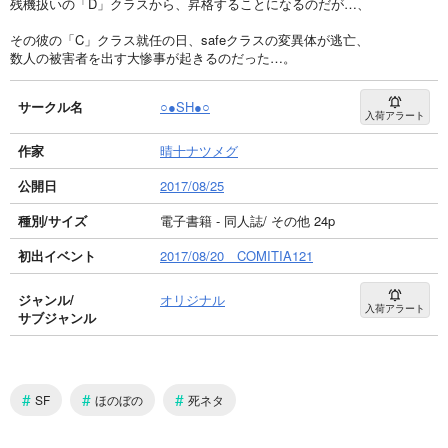
残機扱いの「D」クラスから、昇格することになるのだが…、
その彼の「C」クラス就任の日、safeクラスの変異体が逃亡、
数人の被害者を出す大惨事が起きるのだった…。
サークル名
○●SH●○
入荷アラート
作家
晴十ナツメグ
公開日
2017/08/25
種別/サイズ
電子書籍 - 同人誌/ その他 24p
初出イベント
2017/08/20 COMITIA121
ジャンル/
オリジナル
入荷アラート
サブジャンル
#
#
#
SF
ほのぼの
死ネタ