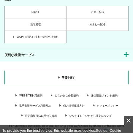
サンプル
作品詳細
宅配便
ポスト投函
店頭受取
おまとめ配送
11,000円（税込）以上で送料当社負担
便利な機能/サービス
店舗を探す
WEBSITE利用規約
とらのあな会員規約
通信販売ポイント規約
電子書籍サービス利用規約
個人情報保護方針
クッキーポリシー
特定商取引法に基づく表示
なりすまし・いたずら注文について
For Overseas customer, now you can ship your purchases by using purchases agent
services “AOCS”! Click {more…} for more information …
more
To provide you the best service, this website uses cookies.See our Cookie