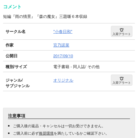
コメント
短編『雨の情景』『森の魔女』三題噺６本収録
サークル名
*小春日和*
入荷アラート
作家
宮乃諾菜
公開日
2017/09/10
種別/サイズ
電子書籍 - 同人誌/ その他
ジャンル/
オリジナル
入荷アラート
サブジャンル
注意事項
ご購入後の返品・キャンセルは一切お受けできません。
ご購入前に必ず
推奨環境
を満たしているかご確認下さい。