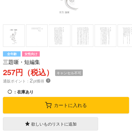
全年齢
女性向け
三題噺・短編集
257円（税込）
キャンセル不可
2
通販ポイント：
pt獲得
？
◯
：在庫あり
カートに入れる
欲しいものリストに追加