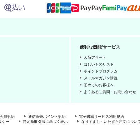
便利な機能/サービス
入荷アラート
ほしいものリスト
ポイントプログラム
メールマガジン購読
初めてのお客様へ
よくあるご質問・お問い合わせ
会員規約
通信販売ポイント規約
電子書籍サービス利用規約
リシー
特定商取引法に基づく表示
なりすまし・いたずら注文につい