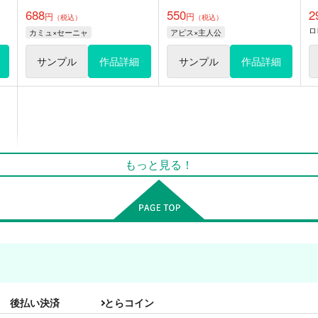
688
550
2
円
円
（税込）
（税込）
ロ
カミュ×セーニャ
アピス×主人公
サンプル
作品詳細
サンプル
作品詳細
もっと見る！
後払い決済
とらコイン