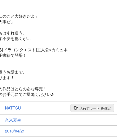
ュのこと大好きだよ」
大事だ」
ちはすれ違う。
ず不安を抱くが…
る[ドラゴンクエスト]主人公×カミュ本
子書籍で登場！
誘うお話まで、
ります！
の作品はとらのあな専売！
のお手元にてご堪能ください♪
NATTSU
入荷アラート
を設定
久米夏生
2018/04/21