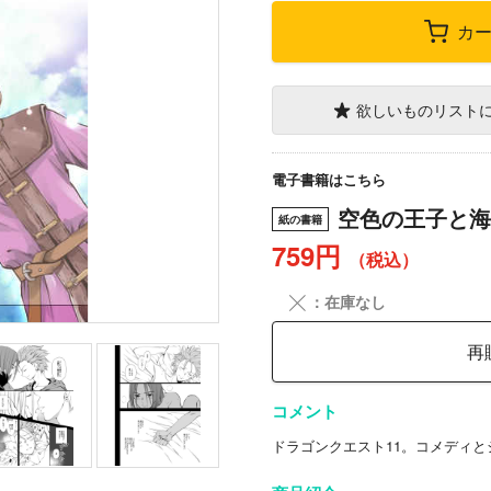
カ
欲しいものリスト
電子書籍はこちら
空色の王子と海
紙の書籍
759円
（税込）
╳
：在庫なし
再
コメント
ドラゴンクエスト11。コメディ