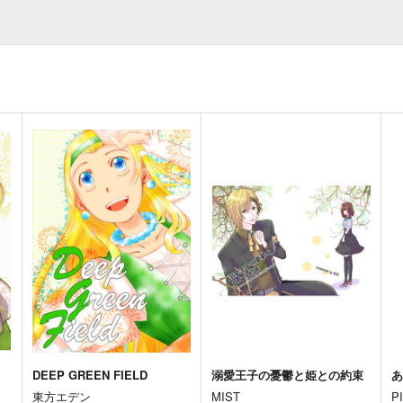
DEEP GREEN FIELD
溺愛王子の憂鬱と姫との約束
東方エデン
MIST
P