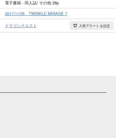
電子書籍 - 同人誌/ その他 28p
2017/11/05 TWINKLE MIRAGE 7
ドラゴンクエスト
入荷アラート
を設定