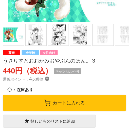
専売
全年齢
女性向け
うさりすとおおかみおやぶんのほん。３
440円（税込）
キャンセル不可
4
通販ポイント：
pt獲得
？
◯
：在庫あり
カートに入れる
欲しいものリストに追加