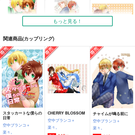
もっと見る！
関連商品(カップリング)
ひなたのにおい
この想いに名前をつけ
恋人はじめました！
るなら
空中ブランコ＋
空中ブランコ＋
空中ブランコ＋
楽々。
楽々。
楽々。
550
550
円
専売
円
専売
（税込）
（税込）
660
円
専売
（税込）
ヘタリア
ヘタリア
ヘタリア
アーサー×アントーニョ
アーサー×アントーニョ
ギルベルト×アントーニョ
サンプル
サンプル
サンプル
スタッカートな僕らの
CHERRY BLOSSOM
チャイムが鳴る前に
カート
カート
カート
日常
空中ブランコ＋
空中ブランコ＋
空中ブランコ＋
楽々。
楽々。
楽々。