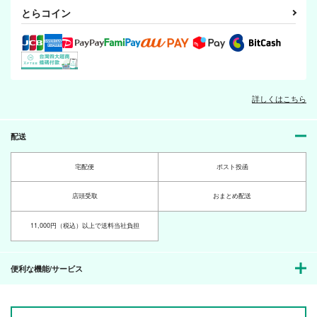
らぶほり
とらコイン
空中ブランコ＋
楽々。
550
円
（税込）
ヘタリア
アーサー×アントーニョ
詳しくはこちら
らぶほり
ひなたのにおい
恋人はじめました！
サンプル
空中ブランコ＋
空中ブランコ＋
空中ブランコ＋
カート
配送
楽々。
楽々。
楽々。
550
550
550
円
円
円
（税込）
（税込）
（税込）
宅配便
ポスト投函
アーサー×アントーニョ
アーサー×アントーニョ
アーサー×アントーニョ
店頭受取
おまとめ配送
サンプル
サンプル
サンプル
作品詳細
作品詳細
作品詳細
11,000円（税込）以上で送料当社負担
便利な機能/サービス