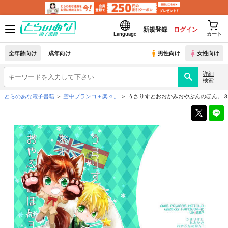
新規登録
ログイン
Language
カート
全年齢向け
成年向け
男性向け
女性向け
詳細
検索
とらのあな電子書籍
空中ブランコ＋楽々。
うさりすとおおかみおやぶんのほん。