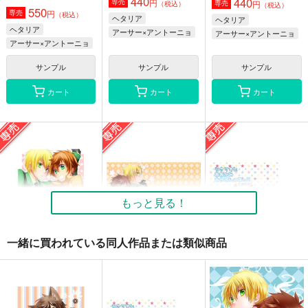
440
440
円
専売
円
専売
（税込）
（税込）
550
円
専売
（税込）
ヘタリア
ヘタリア
ヘタリア
アーサー×アントーニョ
アーサー×アントーニョ
アーサー×アントーニョ
サンプル
サンプル
サンプル
カート
カート
カート
うさりすとおおかみお
うさりすとおおかみお
海上ダンス
やぶんのほん。2
やぶんのほん
空中ブランコ＋
空中ブランコ＋
空中ブランコ＋
楽々。
楽々。
楽々。
550
円
（税込）
440
440
もっと見る！
円
円
専売
専売
（税込）
（税込）
ヘタリア
ヘタリア
ヘタリア
アーサー×アントーニョ
アーサー×アントーニョ
アーサー×アントーニョ
一緒に買われている同人作品または類似商品
サンプル
サンプル
サンプル
ひなたのにおい
恋人はじめました！
うさりすとおおかみお
カート
カート
カート
やぶんのほん。2
空中ブランコ＋
空中ブランコ＋
空中ブランコ＋
楽々。
楽々。