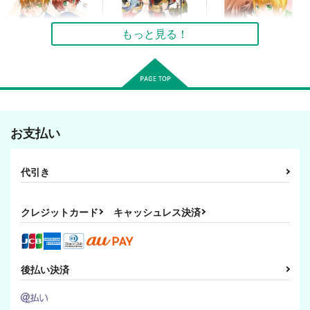
空中ブランコ＋
空中ブランコ＋
空中ブランコ＋
楽々。
楽々。
楽々。
もっと見る！
550
550
円
円
専売
（税込）
（税込）
440
円
専売
（税込）
ヘタリア
ヘタリア
ヘタリア
アーサー×アントーニョ
アーサー×アントーニョ
アーサー×アントーニョ
サンプル
サンプル
サンプル
チャイムが鳴る前に
海上ダンス
リルハピ デイズ
空中ブランコ＋
空中ブランコ＋
空中ブランコ＋
カート
カート
カート
お支払い
楽々。
楽々。
楽々。
440
550
550
円
円
円
（税込）
（税込）
（税込）
代引き
アーサー×アントーニョ
アーサー×アントーニョ
アーサー×アントーニョ
サンプル
サンプル
サンプル
クレジットカード
キャッシュレス決済
作品詳細
作品詳細
作品詳細
後払い決済