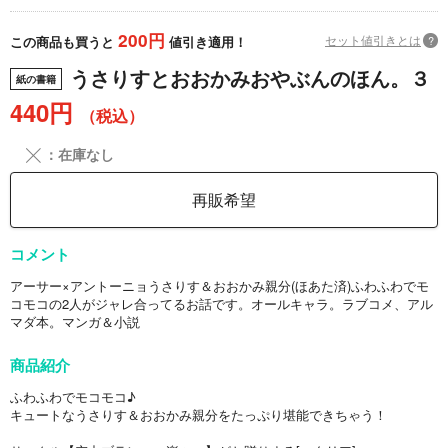
200円
セット値引きとは
?
この商品も買うと
値引き適用！
うさりすとおおかみおやぶんのほん。３
紙の書籍
440円
（税込）
╳
：在庫なし
再販希望
コメント
アーサー×アントーニョうさりす＆おおかみ親分(ほあた済)ふわふわでモ
コモコの2人がジャレ合ってるお話です。オールキャラ。ラブコメ、アル
マダ本。マンガ＆小説
商品紹介
ふわふわでモコモコ♪
キュートなうさりす＆おおかみ親分をたっぷり堪能できちゃう！