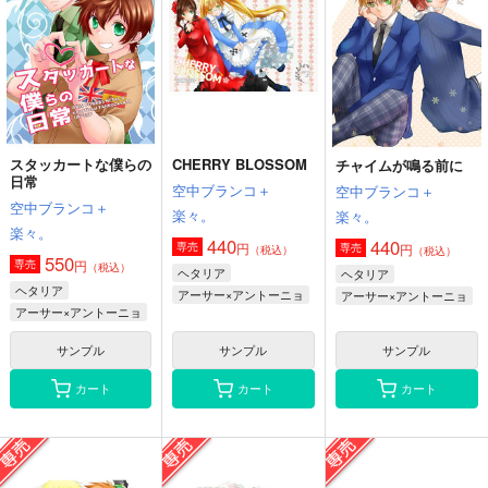
スタッカートな僕らの
CHERRY BLOSSOM
チャイムが鳴る前に
日常
空中ブランコ＋
空中ブランコ＋
空中ブランコ＋
楽々。
楽々。
楽々。
440
440
円
専売
円
専売
（税込）
（税込）
550
円
専売
（税込）
ヘタリア
ヘタリア
ヘタリア
アーサー×アントーニョ
アーサー×アントーニョ
アーサー×アントーニョ
サンプル
サンプル
サンプル
カート
カート
カート