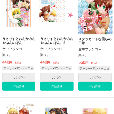
楽々。
550
550
円
円
専売
専売
（税込）
（税込）
440
円
専売
（税込）
ヘタリア
ヘタリア
ヘタリア
アーサー×アントーニョ
アーサー×アントーニョ
アーサー×アントーニョ
サンプル
サンプル
サンプル
うさりすとおおかみお
うさりすとおおかみお
スタッカートな僕らの
カート
カート
カート
やぶんのほん
やぶんのほん。2
日常
空中ブランコ＋
空中ブランコ＋
空中ブランコ＋
楽々。
楽々。
楽々。
リルハピ デイズ
あいもかわらず
らぶほり
440
440
550
円
円
円
空中ブランコ＋
空中ブランコ＋
（税込）
（税込）
空中ブランコ＋
（税込）
アーサー×アントーニョ
アーサー×アントーニョ
アーサー×アントーニョ
楽々。
楽々。
楽々。
550
550
550
円
円
専売
円
サンプル
サンプル
サンプル
（税込）
（税込）
（税込）
ヘタリア
ヘタリア
ヘタリア
作品詳細
作品詳細
作品詳細
アーサー×アントーニョ
アーサー・カークランド
アーサー×アントーニョ
アントーニョ・ヘルナンデス・カリエド
サンプル
サンプル
サンプル
カート
カート
カート
うさりすとおおかみお
海上ダンス
リルハピ デイズ
やぶんのほん