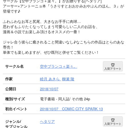
サークル【空中ブランコ＋楽々。】がお贈りする[ヘタリア]
アーサー×アントーニョ本『うさりすとおおかみおやぶんのほん。３』が
登場です♪
ふわふわなお耳と尻尾、大きなお手手に肉球…
思わずもふりたくなってしまう可愛らしい二人のお話を、
漫画＆小説でお楽しみ頂けるオススメの一冊！
ジャレ合う彼らに癒されること間違いなし♪なこちらの作品はとらのあな
専売！
単体でも楽しめますが、ぜひ既刊と併せてご覧ください！
サークル名
空中ブランコ＋楽々。
入荷アラート
作家
睦月 あきら
柳瀬 陵
公開日
2018/10/07
種別/サイズ
電子書籍 - 同人誌/ その他 24p
初出イベント
2018/10/07 COMIC CITY SPARK 13
ジャンル/
ヘタリア
入荷アラート
サブジャンル