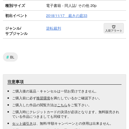
種別/サイズ
電子書籍 - 同人誌/ その他 20p
初出イベント
2018/11/17 裁きの庭33
ジャンル/
逆転裁判
入荷アラート
サブジャンル
#
BL
注意事項
ご購入後の返品・キャンセルは一切お受けできません。
ご購入前に必ず
推奨環境
を満たしているかご確認下さい。
ご購入した作品の閲覧方法は
こちら
をご覧下さい。
ご購入時にクレジットカードの決済が必須となります。無料販売され
ている作品につきましても同様です。
セット値引き
は、無料/半額キャンペーンとの併用は出来ません。