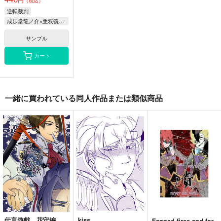
（税込）
逆転裁判
成歩堂龍ノ介×亜双義一真、成歩堂龍ノ介×バンジークス
サンプル
カート
一緒に買われている同人作品または類似商品
伝言遊戯 花守編
kiss
Fanned fires and for