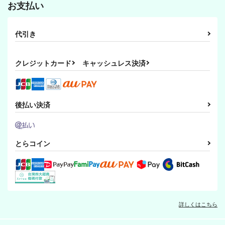
爆走スペシャル
ヨーグルトソース皇
凍結サウナ
お支払い
国
440
407
円
円
（税込）
（税込）
440
成歩堂龍一
円
牙琉響也×一柳弓彦
（税込）
代引き
おそ松×一松
サンプル
サンプル
サンプル
クレジットカード
キャッシュレス決済
作品詳細
作品詳細
作品詳細
後払い決済
とらコイン
詳しくはこちら