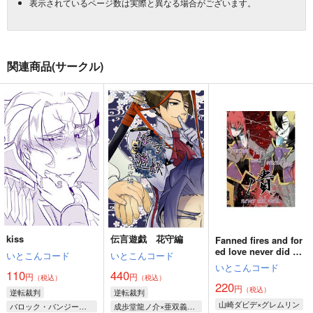
表示されているページ数は実際と異なる場合がございます。
関連商品(サークル)
kiss
伝言遊戯 花守編
Fanned fires and for
ed love never did we
いとこんコード
いとこんコード
ll 潰
いとこんコード
110
440
円
円
（税込）
（税込）
220
円
（税込）
逆転裁判
逆転裁判
山崎ダビデ×グレムリン
バロック・バンジークス
成歩堂龍ノ介×亜双義一真、成歩堂龍ノ介×バンジークス