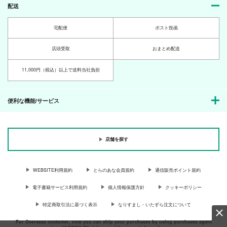
配送
宅配便
ポスト投函
店頭受取
おまとめ配送
11,000円（税込）以上で送料当社負担
便利な機能/サービス
店舗を探す
WEBSITE利用規約
とらのあな会員規約
通信販売ポイント規約
電子書籍サービス利用規約
個人情報保護方針
クッキーポリシー
特定商取引法に基づく表示
なりすまし・いたずら注文について
For Overseas customer, now you can ship your purchases by using purchases agent