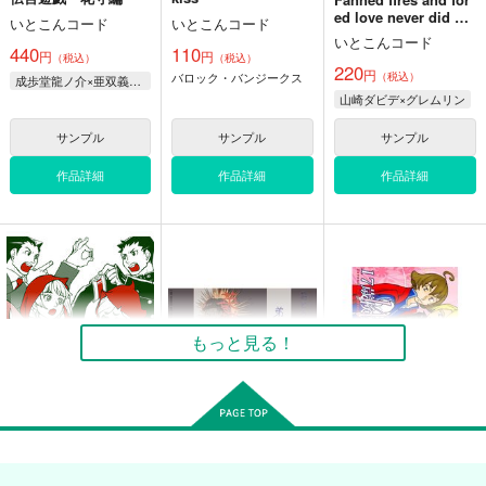
ed love never did we
いとこんコード
いとこんコード
ll 潰
いとこんコード
440
110
円
円
（税込）
（税込）
220
円
バロック・バンジークス
（税込）
成歩堂龍ノ介×亜双義一真、成歩堂龍ノ介×バンジークス
山崎ダビデ×グレムリン
サンプル
サンプル
サンプル
作品詳細
作品詳細
作品詳細
もっと見る！
レイ逆vs大逆転 2
英雄神様長男様
17歳検事W