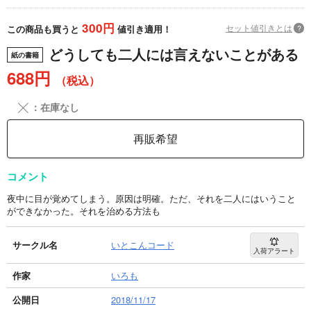
300円
セット値引きとは
?
この商品も買うと
値引き適用！
どうしても二人には言えないことがある
紙の書籍
688円
（税込）
╳
：在庫なし
再販希望
コメント
夜中に目が覚めてしまう。原因は明確。ただ、それを二人にはいうこと
ができなかった。それを治める方法も
サークル名
いとこんコード
入荷アラート
作家
いろも
公開日
2018/11/17