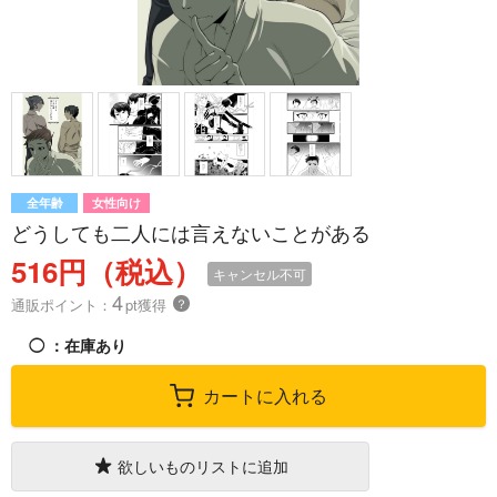
全年齢
女性向け
どうしても二人には言えないことがある
516円（税込）
キャンセル不可
4
通販ポイント：
pt獲得
？
◯
：在庫あり
カートに入れる
欲しいものリストに追加