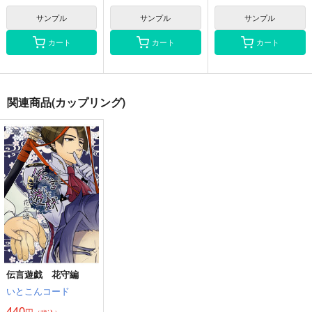
成歩堂龍ノ介
サンプル
サンプル
サンプル
カート
カート
カート
関連商品(カップリング)
伝言遊戯 花守編
いとこんコード
440
円