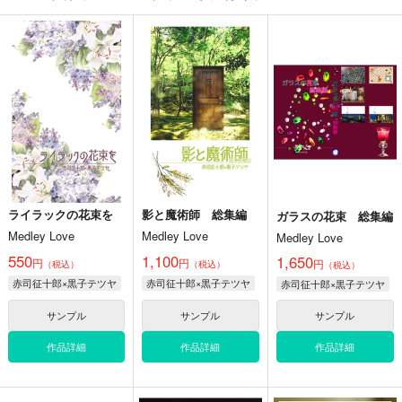
カート
カート
カート
怪奇事件簿 FILE07-
ROOM#16-2008
影と魔術師 総集編
1 本の館
緬羊亭
Medley Love
Medley Love
821
1,100
円
専売
円
専売
（税込）
（税込）
550
円
専売
（税込）
黒子のバスケ
黒子のバスケ
黒子のバスケ
赤司征十郎×黒子テツヤ
赤司征十郎×黒子テツヤ
赤司征十郎×黒子テツヤ
サンプル
サンプル
サンプル
カート
カート
カート
ライラックの花束を
影と魔術師 総集編
ガラスの花束 総集編
Medley Love
Medley Love
Medley Love
550
1,100
1,650
円
円
円
夏の夜はスリル・ショ
ドラゴンの美味しい調
（税込）
（税込）
交わりは淡きこと水の
（税込）
ック・サスペンス
理法短編集2
ごとし
赤司征十郎×黒子テツヤ
赤司征十郎×黒子テツヤ
赤司征十郎×黒子テツヤ
Medley Love
Medley Love
Medley Love
サンプル
サンプル
サンプル
440
1,000
550
円
円
専売
専売
円
専売
（税込）
（税込）
（税込）
作品詳細
作品詳細
作品詳細
家庭教師ヒットマンREBORN！
ユーリ!!! on ICE
ユーリ!!! on ICE
リボーン×沢田綱吉
ヴィクトル×勝生勇利
勝生勇利
火神大我
青峰大輝
サンプル
サンプル
サンプル