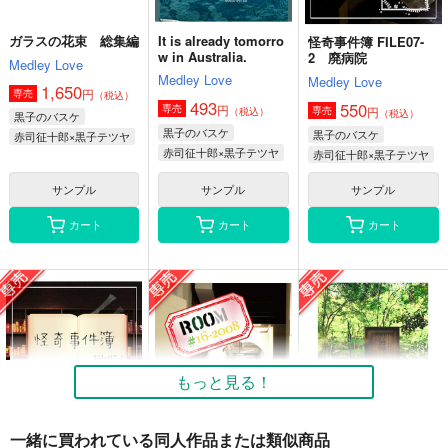
カート
カート
カート
ガラスの花束 総集編
It is already tomorro
怪奇事件簿 FILE07-
w in Australia.
2 廃病院
Medley Love
Medley Love
Medley Love
1,650
円
専売
（税込）
493
550
円
専売
円
専売
（税込）
（税込）
黒子のバスケ
黒子のバスケ
黒子のバスケ
赤司征十郎×黒子テツヤ
赤司征十郎×黒子テツヤ
赤司征十郎×黒子テツヤ
サンプル
サンプル
サンプル
カート
カート
カート
アリスを探せ
誕生日にたくさんの愛
青春黒歴史
を
Medley Love
Medley Love
Medley Love
880
1,100
円
専売
円
専売
（税込）
（税込）
550
円
専売
（税込）
家庭教師ヒットマンREBORN！
家庭教師ヒットマンREBORN！
もっと見る！
家庭教師ヒットマンREBORN！
リボーン×沢田綱吉
リボーン×沢田綱吉
リボーン×沢田綱吉
一緒に買われている同人作品または類似商品
サンプル
サンプル
サンプル