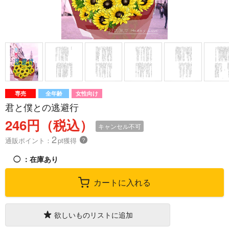
専売
全年齢
女性向け
君と僕との逃避行
246円（税込）
キャンセル不可
2
通販ポイント：
pt獲得
？
◯
：在庫あり
カートに入れる
欲しいものリストに追加