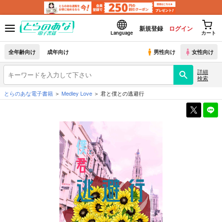
新規登録
ログイン
Language
カート
全年齢向け
成年向け
男性向け
女性向け
詳細
検索
とらのあな電子書籍
Medley Love
君と僕との逃避行