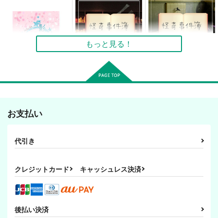
カート
カート
カート
ライラックの花束を
怪奇事件簿 FILE01
影と魔術師
人形館
Medley Love
Medley Love
Medley Love
もっと見る！
550
821
円
専売
円
専売
（税込）
（税込）
1,642
円
専売
（税込）
黒子のバスケ
黒子のバスケ
黒子のバスケ
赤司征十郎×黒子テツヤ
赤司征十郎×黒子テツヤ
赤司征十郎×黒子テツヤ
サンプル
サンプル
サンプル
影と魔術師
怪奇事件簿 FILE07-
怪奇事件簿 FILE07-
1 本の館
2 廃病院
カート
カート
カート
お支払い
Medley Love
Medley Love
Medley Love
821
円
（税込）
550
550
円
円
（税込）
（税込）
赤司征十郎×黒子テツヤ
代引き
ドラゴンの美味しい調
好きの反対は無関心で
赤司征十郎×黒子テツヤ
黒子と刀剣男士と時々
赤司征十郎×黒子テツヤ
理法短編集1
す（新書版）
…五
サンプル
サンプル
サンプル
Medley Love
Medley Love
Medley Love
クレジットカード
キャッシュレス決済
499
1,100
2,000
円
円
専売
専売
円
専売
作品詳細
作品詳細
作品詳細
（税込）
（税込）
（税込）
ユーリ!!! on ICE
刀剣乱舞
鶴丸国永
刀剣乱舞
黒子テツヤ
ヴィクトル×勝生勇利
山姥切国広
後払い決済
サンプル
サンプル
サンプル