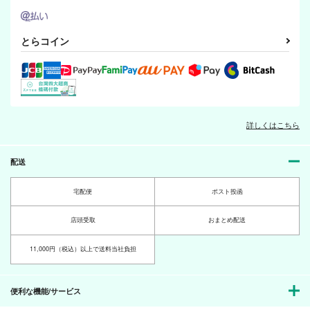
カート
カート
カート
赤司くんと、ケンカし
You are the best thin
君が好きなのは？
とらコイン
ました
g that ever happened
azure
to me.
悠庵～YUAN～
Medley Love
1,150
円
専売
（税込）
198
1,642
円
円
専売
専売
（税込）
（税込）
黒子のバスケ
黒子のバスケ
黒子のバスケ
赤司征十郎×黒子テツヤ
赤司征十郎×黒子テツヤ
赤司征十郎×黒子テツヤ
詳しくはこちら
怪奇事件簿 FILE01
Cafe Firmament
It is already tomorro
サンプル
サンプル
サンプル
人形館
w in Australia.
Medley Love
Medley Love
Medley Love
カート
カート
カート
配送
2,000
円
（税込）
1,642
493
円
円
（税込）
黒子テツヤ
（税込）
宅配便
ポスト投函
赤司征十郎×黒子テツヤ
赤司征十郎×黒子テツヤ
黒子と刀剣男士と時々
Cafe Firmament
ドラゴンの美味しい調
…2
理法４
サンプル
サンプル
サンプル
店頭受取
おまとめ配送
Medley Love
Medley Love
Medley Love
2,000
作品詳細
作品詳細
作品詳細
円
専売
（税込）
11,000円（税込）以上で送料当社負担
2,000
1,000
円
専売
円
専売
（税込）
（税込）
黒子のバスケ
刀剣乱舞
山姥切国広
ユーリ!!! on ICE
黒子テツヤ
黒子テツヤ
ヴィクトル×勝生勇利
便利な機能/サービス