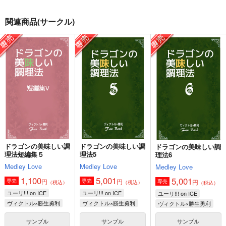
関連商品(サークル)
ドラゴンの美味しい調
ドラゴンの美味しい調
ドラゴンの美味しい調
理法短編集５
理法5
理法6
Medley Love
Medley Love
Medley Love
1,100
5,001
5,001
円
円
専売
専売
円
専売
（税込）
（税込）
（税込）
ユーリ!!! on ICE
ユーリ!!! on ICE
ユーリ!!! on ICE
ヴィクトル×勝生勇利
ヴィクトル×勝生勇利
ヴィクトル×勝生勇利
サンプル
サンプル
サンプル