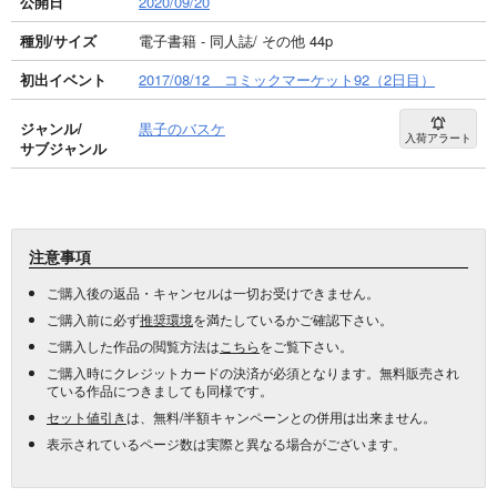
公開日
2020/09/20
種別/サイズ
電子書籍 - 同人誌/ その他 44p
初出イベント
2017/08/12 コミックマーケット92（2日目）
ジャンル/
黒子のバスケ
入荷アラート
サブジャンル
注意事項
ご購入後の返品・キャンセルは一切お受けできません。
ご購入前に必ず
推奨環境
を満たしているかご確認下さい。
ご購入した作品の閲覧方法は
こちら
をご覧下さい。
ご購入時にクレジットカードの決済が必須となります。無料販売され
ている作品につきましても同様です。
セット値引き
は、無料/半額キャンペーンとの併用は出来ません。
表示されているページ数は実際と異なる場合がございます。