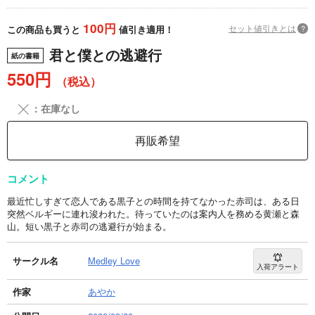
100円
セット値引きとは
?
この商品も買うと
値引き適用！
君と僕との逃避行
紙の書籍
550円
（税込）
╳
：在庫なし
再販希望
コメント
最近忙しすぎて恋人である黒子との時間を持てなかった赤司は、ある日
突然ベルギーに連れ浚われた。待っていたのは案内人を務める黄瀬と森
山。短い黒子と赤司の逃避行が始まる。
サークル名
Medley Love
入荷アラート
作家
あやか