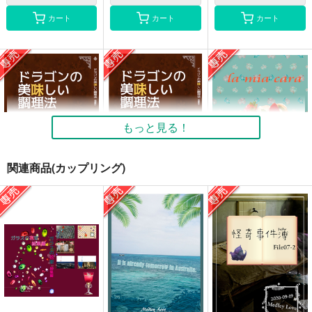
カート
カート
カート
もっと見る！
関連商品(カップリング)
ドラゴンの美味しい調
ドラゴンの美味しい調
私の愛する
理法 短編集4
理法短編集3
Medley Love
Medley Love
Medley Love
165
円
専売
（税込）
1,500
1,500
円
円
専売
専売
（税込）
（税込）
家庭教師ヒットマンREBORN！
ユーリ!!! on ICE
ユーリ!!! on ICE
リボーン×沢田綱吉
ヴィクトル×勝生勇利
ヴィクトル×勝生勇利
サンプル
サンプル
サンプル