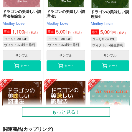
ドラゴンの美味しい調
ドラゴンの美味しい調
ドラゴンの美味しい調
理法短編集５
理法5
理法6
Medley Love
Medley Love
Medley Love
1,100
5,001
5,001
円
円
専売
専売
円
専売
（税込）
（税込）
（税込）
ユーリ!!! on ICE
ユーリ!!! on ICE
ユーリ!!! on ICE
ヴィクトル×勝生勇利
ヴィクトル×勝生勇利
ヴィクトル×勝生勇利
サンプル
サンプル
サンプル
カート
カート
カート
もっと見る！
関連商品(カップリング)