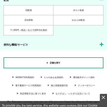
（税込）
330
1,642
円
円
（税込）
（税込）
雲雀恭弥×沢田綱吉
沢田綱吉
リボーン×沢田綱吉
宅配便
ポスト投函
Cafe Firmament
ドラゴンの美味しい調
ドラゴンの美味しい調
理法４
理法３
サンプル
サンプル
サンプル
Medley Love
店頭受取
おまとめ配送
Medley Love
Medley Love
2,000
円
専売
作品詳細
作品詳細
作品詳細
（税込）
1,000
3,000
円
専売
円
専売
（税込）
（税込）
黒子のバスケ
11,000円（税込）以上で送料当社負担
ユーリ!!! on ICE
ユーリ!!! on ICE
黒子テツヤ
ヴィクトル×勝生勇利
ヴィクトル×勝生勇利
便利な機能/サービス
サンプル
サンプル
サンプル
カート
カート
カート
店舗を探す
WEBSITE利用規約
とらのあな会員規約
通信販売ポイント規約
電子書籍サービス利用規約
個人情報保護方針
クッキーポリシー
Tresor
沢田先生と誠凛の天使
その子にさわらないで
たちと時々緑間くん
（2）～チョコ×5編～
特定商取引法に基づく表示
なりすまし・いたずら注文について
ぱらのいあいずむ
Medley Love
Sweet Box
550
円
For Overseas customer, now you can ship your purchases by using purchases agent
（税込）
1,100
440
services “AOCS”! Click {more…} for more information …
more
To provide you the best service, this website uses cookies.See our Cookie
円
円
（税込）
（税込）