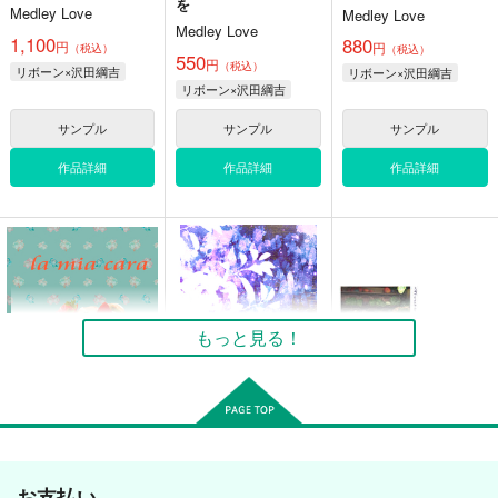
を
Medley Love
Medley Love
Medley Love
1,100
880
円
円
ドラゴンの美味しい調
交わりは淡きこと水の
（税込）
ドラゴンの美味しい調
（税込）
550
円
理法短編集2
ごとし
（税込）
理法短編集1
リボーン×沢田綱吉
リボーン×沢田綱吉
リボーン×沢田綱吉
Medley Love
Medley Love
Medley Love
1,000
550
499
円
円
専売
専売
サンプル
サンプル
サンプル
円
専売
（税込）
（税込）
（税込）
ユーリ!!! on ICE
ユーリ!!! on ICE
ユーリ!!! on ICE
作品詳細
作品詳細
作品詳細
ヴィクトル×勝生勇利
勝生勇利
火神大我
ヴィクトル×勝生勇利
青峰大輝
サンプル
サンプル
サンプル
カート
カート
カート
もっと見る！
私の愛する
交わりは淡きこと水の
Trouble Travel vol.2
ごとし
Medley Love
Medley Love
お支払い