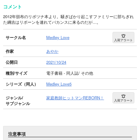
コメント
2012年頒布のリボツナ本より。騒ぎばかり起こすファミリーに部ちぎれ
た綱吉はリボーンを連れてバカンスに来るのだが…。
サークル名
Medley Love
入荷アラート
作家
あやか
公開日
2021/10/24
種別/サイズ
電子書籍 - 同人誌/ その他
シリーズ（同人）
Medley Love5
ジャンル/
家庭教師ヒットマンREBORN！
入荷アラート
サブジャンル
注意事項