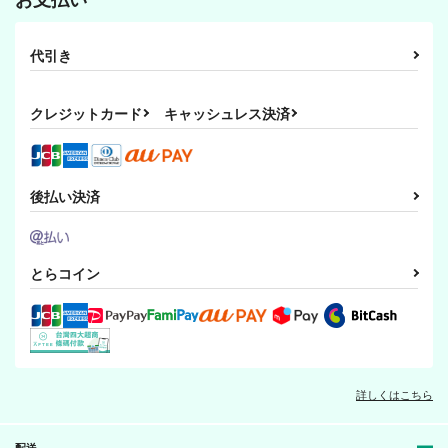
Medley Love
165
1,100
円
円
（税込）
（税込）
550
円
（税込）
リボーン×沢田綱吉
好きの反対は無関心で
黒子と刀剣男士と時々
リボーン×沢田綱吉
黒子と刀剣男士と時々
代引き
勝生勇利
す（新書版）
…五
…2
Medley Love
Medley Love
Medley Love
サンプル
サンプル
サンプル
クレジットカード
キャッシュレス決済
1,100
2,000
2,000
円
円
専売
専売
円
専売
（税込）
（税込）
（税込）
作品詳細
作品詳細
作品詳細
刀剣乱舞
鶴丸国永
刀剣乱舞
黒子テツヤ
刀剣乱舞
山姥切国広
山姥切国広
黒子テツヤ
後払い決済
サンプル
サンプル
サンプル
カート
カート
カート
とらコイン
いけない大人と純情少
De kat in het donker
さくらびと
詳しくはこちら
年
kunijpen2 未来からの
Ｓweet Box
使者と皇帝の願い
Medley Love
Medley Love
550
円
配送