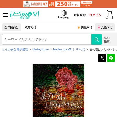
新規登録
ログイン
Language
カート
全年齢向け
成年向け
男性向け
女性向け
詳細
検索
とらのあな電子書籍
Medley Love
Medley Love5
(シリーズ)
夏の夜はスリル・シ