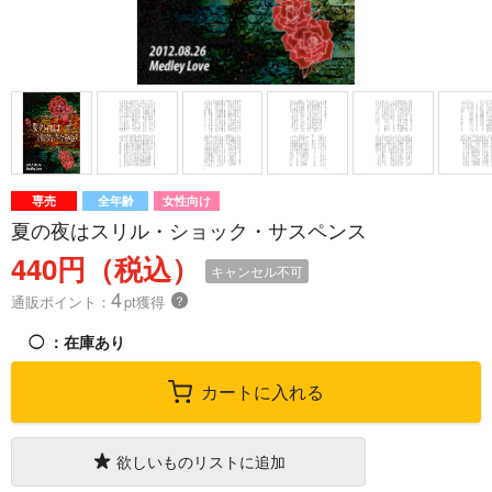
専売
全年齢
女性向け
夏の夜はスリル・ショック・サスペンス
440円（税込）
キャンセル不可
4
通販ポイント：
pt獲得
？
◯
：在庫あり
カートに入れる
欲しいものリストに追加