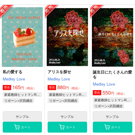
ドラゴンの美味しい調
ドラゴンの美味しい調
私の愛する
理法 短編集4
理法短編集3
Medley Love
Medley Love
Medley Love
165
円
専売
（税込）
1,500
1,500
円
円
専売
専売
（税込）
（税込）
家庭教師ヒットマンREBORN！
ユーリ!!! on ICE
ユーリ!!! on ICE
リボーン×沢田綱吉
ヴィクトル×勝生勇利
ヴィクトル×勝生勇利
サンプル
サンプル
サンプル
カート
カート
カート
私の愛する
アリスを探せ
誕生日にたくさんの愛
を
Medley Love
Medley Love
Medley Love
165
880
円
円
専売
専売
（税込）
（税込）
550
円
専売
（税込）
家庭教師ヒットマンREBORN！
家庭教師ヒットマンREBORN！
家庭教師ヒットマンREBORN！
リボーン×沢田綱吉
リボーン×沢田綱吉
リボーン×沢田綱吉
サンプル
サンプル
サンプル
カート
カート
カート