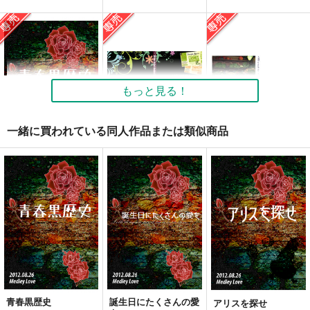
アリスを探せ
誕生日にたくさんの愛
青春黒歴史
を
Medley Love
Medley Love
Medley Love
880
1,100
円
専売
円
専売
（税込）
（税込）
550
円
専売
（税込）
家庭教師ヒットマンREBORN！
家庭教師ヒットマンREBORN！
もっと見る！
家庭教師ヒットマンREBORN！
リボーン×沢田綱吉
リボーン×沢田綱吉
リボーン×沢田綱吉
一緒に買われている同人作品または類似商品
サンプル
サンプル
サンプル
カート
カート
カート
青春黒歴史
De kat in het donker
Trouble Travel vol.2
kunijpen2 未来からの
Medley Love
Medley Love
使者と皇帝の願い
Medley Love
1,100
1,100
円
専売
円
専売
（税込）
（税込）
1,642
円
専売
（税込）
家庭教師ヒットマンREBORN！
家庭教師ヒットマンREBORN！
家庭教師ヒットマンREBORN！
リボーン×沢田綱吉
リボーン×沢田綱吉
リボーン×沢田綱吉
サンプル
サンプル
サンプル
カート
カート
カート
青春黒歴史
誕生日にたくさんの愛
アリスを探せ