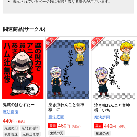
表示されているページ数は実際と異なる場合がございます。
関連商品(サークル)
鬼滅のはむすたー
泣き虫わんこと音神
泣き虫わんこと音神
様 に
様 いち
魔法庭園
魔法庭園
魔法庭園
440
円
（税込）
460
440
円
専売
円
専売
（税込）
（税込）
鬼滅の刃
竈門炭治郎
鬼滅の刃
鬼滅の刃
我妻善逸
鬼舞辻無惨