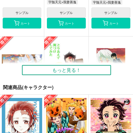
宇髄天元×我妻善逸
宇髄天元×我妻善逸
サンプル
サンプル
サンプル
カート
カート
カート
もっと見る！
関連商品(キャラクター)
夢はほんの少し俺を強
とりあえず餌づけして
風の中の太陽～三雲修
くする
みた
編～
魔法庭園
魔法庭園
魔法庭園
657
657
748
円
円
専売
専売
円
（税込）
（税込）
（税込）
鬼滅の刃
竈門炭治郎
鬼滅の刃
ワールドトリガー