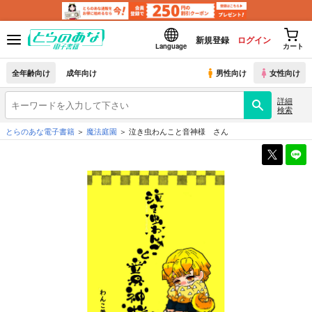
新規登録
ログイン
Language
カート
全年齢向け
成年向け
男性向け
女性向け
詳細
検索
とらのあな電子書籍
魔法庭園
泣き虫わんこと音神様 さん