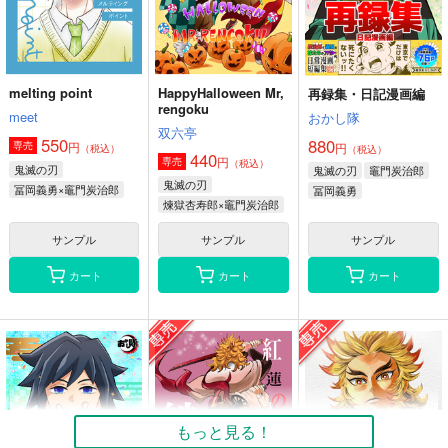
我妻善逸
竈門炭治郎×我妻善逸
空閑遊真
三雲修
サンプル
サンプル
サンプル
カート
カート
カート
melting point
HappyHalloween Mr,
再録集・日記漫画編
rengoku
meet
おかし隊
双六亭
550
880
円
専売
円
（税込）
（税込）
440
円
専売
（税込）
鬼滅の刃
鬼滅の刃
竈門炭治郎
鬼滅の刃
冨岡義勇×竈門炭治郎
冨岡義勇
煉獄杏寿郎×竈門炭治郎
サンプル
サンプル
サンプル
カート
カート
カート
もっと見る！