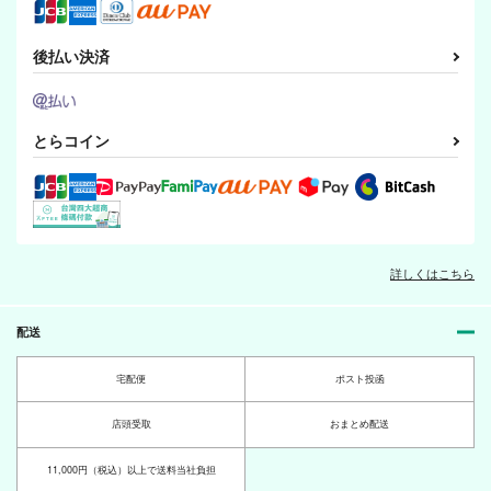
後払い決済
キメツ保育園物語おつ
泣き虫わんこと音神
泣き虫わんこと音神
かい
様 に
様 いち
米と猫
魔法庭園
魔法庭園
とらコイン
440
460
440
円
円
専売
円
専売
（税込）
（税込）
（税込）
鬼滅の刃
竈門炭治郎
鬼滅の刃
鬼滅の刃
我妻善逸
胡蝶しのぶ
宇髄天元×我妻善逸
宇髄天元×我妻善逸
サンプル
サンプル
サンプル
疾風に迅雷
詳しくはこちら
カート
カート
カート
米と猫
550
円
配送
（税込）
宇髄天元×我妻善逸
宅配便
ポスト投函
サンプル
店頭受取
おまとめ配送
作品詳細
11,000円（税込）以上で送料当社負担