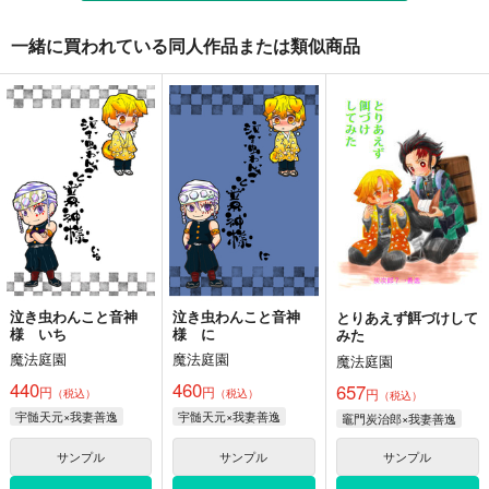
一緒に買われている同人作品または類似商品
再録集・WEB漫画編
紅蓮の絆
竈門少年 診察の時間
だ
おかし隊
双六亭
双六亭
880
330
円
円
専売
（税込）
（税込）
785
円
専売
（税込）
鬼滅の刃
竈門炭治郎
鬼滅の刃
鬼滅の刃
煉獄杏寿郎
冨岡義勇
不死川実弥
煉獄杏寿郎×竈門炭治郎
竈門炭治郎
サンプル
サンプル
サンプル
カート
カート
カート
泣き虫わんこと音神
泣き虫わんこと音神
とりあえず餌づけして
様 いち
様 に
みた
魔法庭園
魔法庭園
魔法庭園
440
460
657
円
円
円
（税込）
（税込）
（税込）
宇髄天元×我妻善逸
宇髄天元×我妻善逸
竈門炭治郎×我妻善逸
サンプル
サンプル
サンプル