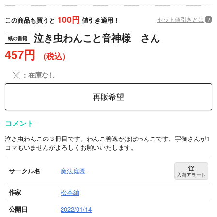
100円
セット値引きとは
?
この商品も買うと
値引き適用！
泣き虫わんこと音神様 さん
紙の書籍
457円
（税込）
╳
：在庫なし
再販希望
コメント
泣き虫わんこの３冊目です。わんこ善逸がほぼわんこです。宇髄さんが1
コマもいませんがよろしくお願いいたします。
サークル名
魔法庭園
入荷アラート
作家
松本紬
公開日
2022/01/14