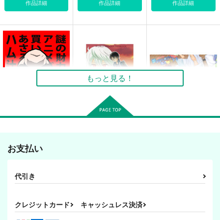
作品詳細
作品詳細
作品詳細
疾風に迅雷
キメツ保育園総集編
鬼滅のはむすたー
米と猫
米と猫
魔法庭園
550
880
440
円
円
専売
円
（税込）
（税込）
（税込）
もっと見る！
鬼滅の刃
鬼滅の刃
竈門炭治郎
鬼滅の刃
竈門炭治郎
宇髄天元×我妻善逸
我妻善逸
竈門禰豆子
我妻善逸
鬼舞辻無惨
サンプル
サンプル
サンプル
カート
カート
カート
鬼滅のはむすたー
風の中の太陽～三雲修
夢はほんの少し俺を強
編～
くする
魔法庭園
お支払い
魔法庭園
魔法庭園
440
円
（税込）
748
657
円
円
（税込）
竈門炭治郎
（税込）
代引き
空閑遊真
竈門炭治郎
サンプル
サンプル
サンプル
クレジットカード
キャッシュレス決済
作品詳細
作品詳細
作品詳細