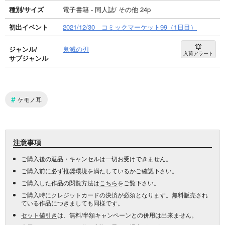
種別/サイズ
電子書籍 - 同人誌/ その他 24p
初出イベント
2021/12/30 コミックマーケット99（1日目）
ジャンル/
鬼滅の刃
入荷アラート
サブジャンル
#
ケモノ耳
注意事項
ご購入後の返品・キャンセルは一切お受けできません。
ご購入前に必ず
推奨環境
を満たしているかご確認下さい。
ご購入した作品の閲覧方法は
こちら
をご覧下さい。
ご購入時にクレジットカードの決済が必須となります。無料販売され
ている作品につきましても同様です。
セット値引き
は、無料/半額キャンペーンとの併用は出来ません。