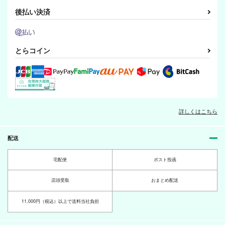
後払い決済
とらコイン
詳しくはこちら
愛眼娘の日常３
愛眼娘の日常２
愛眼娘の日常
バナナ果肉園
バナナ果肉園
バナナ果肉園
330
550
配送
550
円
円
円
（税込）
（税込）
（税込）
お松
百目
百目
宅配便
ポスト投函
サンプル
サンプル
サンプル
店頭受取
おまとめ配送
作品詳細
作品詳細
作品詳細
11,000円（税込）以上で送料当社負担