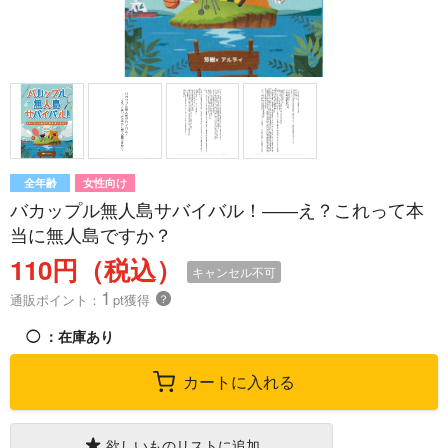
全年齢
女性向け
バカップル無人島サバイバル！――え？これって本
当に無人島ですか？
110円（税込）
キャンセル不可
1
通販ポイント：
pt獲得
？
◯
：在庫あり
カートに入れる
欲しいものリストに追加