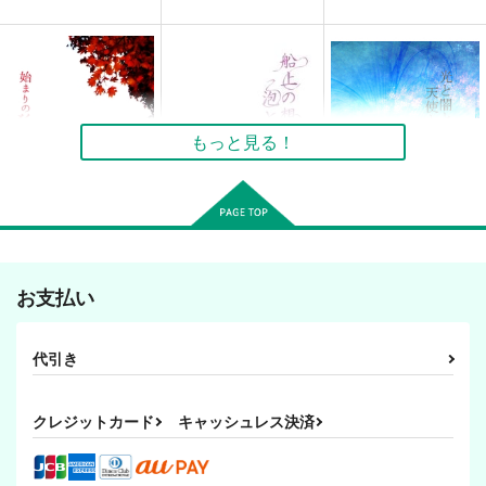
もっと見る！
始まりの狐と最後の恋
船上の想いは泡と零る
光と闇と、天使と悪魔
る
と、
Whimsically.
お支払い
Whimsically.
Whimsically.
110
円
（税込）
110
110
円
円
（税込）
（税込）
人間×妖狐
代引き
ディア
ジェイク×ナスティーディア
サンプル
サンプル
サンプル
クレジットカード
キャッシュレス決済
作品詳細
作品詳細
作品詳細