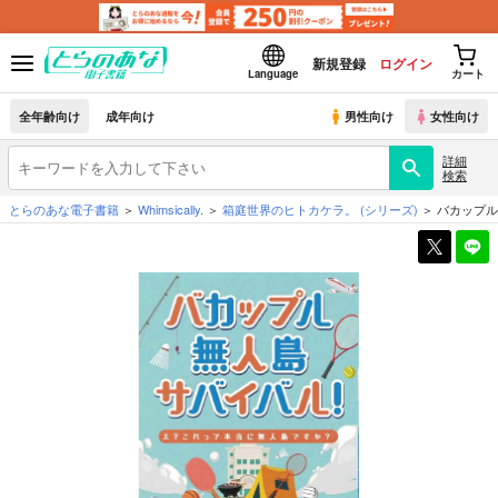
新規登録
ログイン
Language
カート
全年齢向け
成年向け
男性向け
女性向け
詳細
検索
とらのあな電子書籍
Whimsically.
箱庭世界のヒトカケラ。
(シリーズ)
バカップル