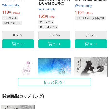
わりが始まる時に
Whimsically.
Whimsically.
Whimsically.
110
110
円
円
（税込）
（税込）
165
円
（税込）
オリジナル
オリジナル
人間×妖狐
オリジナル
芳樹×アルディ
私×フロックス
サンプル
サンプル
サンプル
カート
カート
カート
もっと見る！
関連商品(カップリング)
船上の想いは泡と零る
光と闇と、天使と悪魔
ぼくらの箱庭には“シ