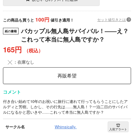
100円
セット値引きとは
?
この商品も買うと
値引き適用！
バカップル無人島サバイバル！――え？
紙の書籍
これって本当に無人島ですか？
165円
（税込）
╳
：在庫なし
再販希望
コメント
付き合い始めて10年のお祝いに旅行に連れて行ってもらうことにしたア
ルディと芳樹。しかし、その行先は……無人島！？一泊二日のサバイバ
ルになるかと思いきや……これって本当に無人島ですか？
サークル名
Whimsically.
入荷アラート