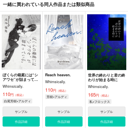
一緒に買われている同人作品または類似商品
ぼくらの箱庭には“シ
Reach heaven.
世界の終わりと君の終
アワセ”が詰まってい
わりが始まる時に
Whimsically.
る。
Whimsically.
Whimsically.
110
円
（税込）
110
165
円
円
（税込）
（税込）
芳樹×アルディ
白尾芳樹×アルディ
私×フロックス
サンプル
サンプル
サンプル
作品詳細
作品詳細
作品詳細