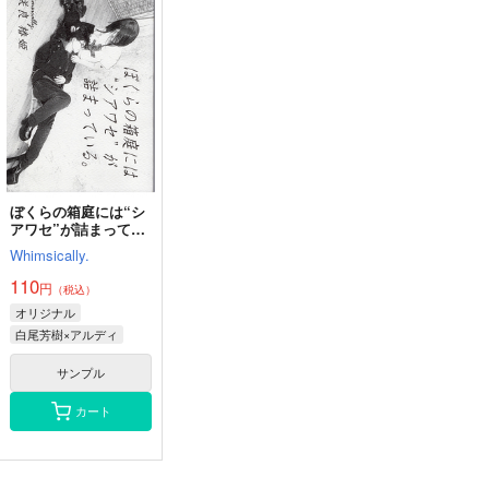
る
と、
アワセ”が詰まってい
る。
Whimsically.
Whimsically.
Whimsically.
110
110
110
円
円
円
（税込）
（税込）
（税込）
オリジナル
オリジナル
ディア
オリジナル
ジェイク×ナスティーディア
ティーシェ
白尾芳樹×アルディ
シューデル
サンプル
サンプル
サンプル
カート
カート
カート
ぼくらの箱庭には“シ
アワセ”が詰まってい
る。
Whimsically.
110
円
（税込）
オリジナル
白尾芳樹×アルディ
サンプル
カート