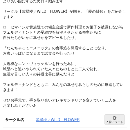
より良い国にするため日々励みます！
サークル【紫翠楼／WILD FLOWER】が贈る、『愛の賛歌』をご紹介し
ます♪
ローゼマインが貴族院での領主会議で新作料理とお菓子を披露しながら
フェルディナントとの星結びを解消させたがる領主たちに
自分たちがいかに幸せかをアピールしたり、
『なんちゃってエスニック』の食事処を開店することになり、
お腹いっぱいになるまで試食会を行ったり
大規模なエントヴィッケルンを行った為に、
城壁へと追いやられていた人々たちのもとに二人で訪れ、
生活が苦しい人々の待遇改善に励んだりと
フェルディナンドとともに、みんなの幸せな暮らしのために爆進してい
きます！
ぜひお手元で、手を取り合いアレキサンドリアを変えていく二人を
お楽しみください♪
サークル名
紫翠楼／WILD FLOWER
入荷アラート