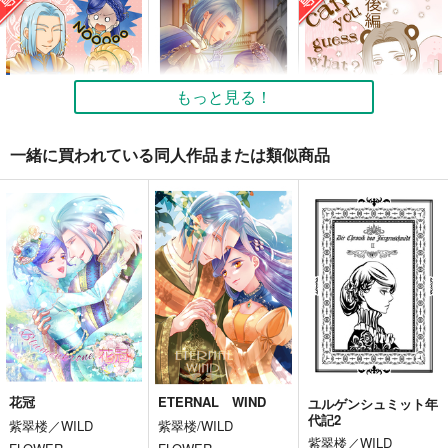
もっと見る！
一緒に買われている同人作品または類似商品
ローゼマインinディー
唇は語らずとも
Can you guess
トリンデ？！この本は
what？ 後編
紫翠楼／WILD
フェルマイ本です！！
テルミドール
紫翠楼／WILD
FLOWER
FLOWER
990
円
専売
2,200
（税込）
円
（税込）
1,100
本好きの下剋上
円
専売
（税込）
本好きの下剋上
フェルディナンド×ローゼマイン
本好きの下剋上
フェルディナンド×ローゼマイン
フェルディナンド×ローゼマイン
サンプル
サンプル
サンプル
花冠
ETERNAL WIND
ユルゲンシュミット年
カート
カート
カート
代記2
紫翠楼／WILD
紫翠楼/WILD
紫翠楼／WILD