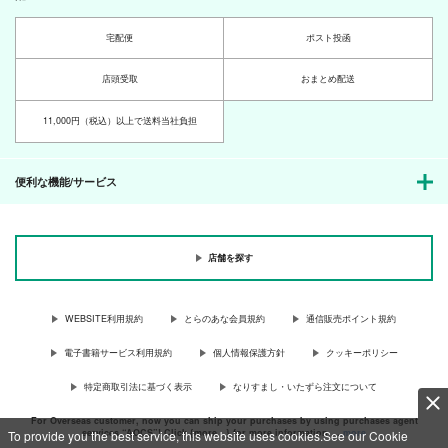
紫翠楼／WILD
紫翠楼／WILD
紫翠楼／WILD
カート
カート
カート
FLOWER
FLOWER
FLOWER
宅配便
ポスト投函
1,650
1,100
1,320
円
円
円
（税込）
（税込）
（税込）
降谷零
店頭受取
おまとめ配送
フェルディナンド×ローゼマイン
フェルディナンド×ローゼマイン
サンプル
サンプル
サンプル
11,000円（税込）以上で送料当社負担
作品詳細
作品詳細
作品詳細
便利な機能/サービス
店舗を探す
WEBSITE利用規約
とらのあな会員規約
通信販売ポイント規約
電子書籍サービス利用規約
個人情報保護方針
クッキーポリシー
特定商取引法に基づく表示
なりすまし・いたずら注文について
タンゴ・ノワール
喋れない君と見えない
Happy Halloween
For Overseas customer, now you can ship your purchases by using purchases agent
貴方
services “AOCS”! Click {more…} for more information …
more
To provide you the best service, this website uses cookies.See our Cookie
WILD FLOWER
SORA+