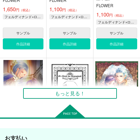
FLOWER
FLOWER
FLOWER
1,650
1,100
円
円
（税込）
（税込）
1,100
円
（税込）
フェルディナンド×ローゼマイン
フェルディナンド×ローゼマイン
フェルディナンド×ローゼマイン
サンプル
サンプル
サンプル
作品詳細
作品詳細
作品詳細
Can you guess
花冠
Happy Halloween
what？ 前編
紫翠楼／WILD
SORA+
紫翠楼／WILD
FLOWER
330
円
専売
（税込）
FLOWER
もっと見る！
1,650
円
本好きの下剋上
（税込）
1,320
円
（税込）
フェルディナンド×ローゼマイン
本好きの下剋上
本好きの下剋上
フェルディナンド×ローゼマイン
フェルディナンド×ローゼマイン
サンプル
サンプル
サンプル
唇は語らずとも
ユルゲンシュミット年
アウブ・アレキサンド
代記
リア夫妻と御子
紫翠楼／WILD
カート
カート
カート
お支払い
紫翠楼／WILD