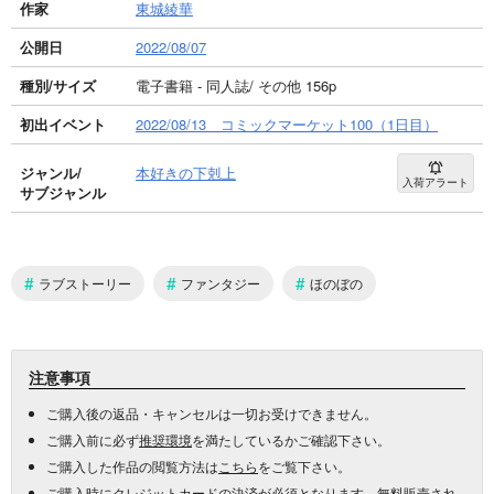
作家
東城綾華
公開日
2022/08/07
種別/サイズ
電子書籍 - 同人誌/ その他 156p
初出イベント
2022/08/13 コミックマーケット100（1日目）
ジャンル/
本好きの下剋上
入荷アラート
サブジャンル
#
#
#
ラブストーリー
ファンタジー
ほのぼの
注意事項
ご購入後の返品・キャンセルは一切お受けできません。
ご購入前に必ず
推奨環境
を満たしているかご確認下さい。
ご購入した作品の閲覧方法は
こちら
をご覧下さい。
ご購入時にクレジットカードの決済が必須となります。無料販売され