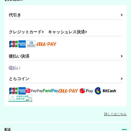
紫翠楼／WILD
FLOWER
FLOWER
FLOWER
2,200
円
（税込）
1,650
1,100
代引き
円
円
（税込）
（税込）
フェルディナンド×ローゼマイン
フェルディナンド×ローゼマイン
フェルディナンド×ローゼマイン
クレジットカード
キャッシュレス決済
サンプル
サンプル
サンプル
作品詳細
作品詳細
作品詳細
後払い決済
喋れない君と見えない
ユルゲンシュミット年
ユルゲンシュミット年
とらコイン
貴方
代記2
代記
SORA+
紫翠楼／WILD
紫翠楼／WILD
FLOWER
FLOWER
770
円
専売
（税込）
1,100
1,650
本好きの下剋上
円
円
（税込）
（税込）
フェルディナンド×ローゼマイン
本好きの下剋上
本好きの下剋上
フェルディナンド×ローゼマイン
フェルディナンド×ローゼマイン
詳しくはこちら
暁紅の比翼 悠久の連
Can you guess
Can you guess
サンプル
サンプル
サンプル
理
what？ 後編
what？ 前編
配送