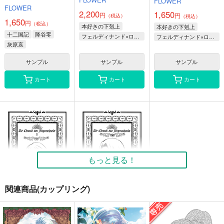
FLOWER
FLOWER
2,200
1,650
円
円
（税込）
（税込）
1,650
円
（税込）
本好きの下剋上
本好きの下剋上
十二国記
降谷零
フェルディナンド×ローゼマイン
フェルディナンド×ローゼマイン
灰原哀
サンプル
サンプル
サンプル
カート
カート
カート
もっと見る！
関連商品(カップリング)
ユルゲンシュミット年
ユルゲンシュミット年
代記2
代記