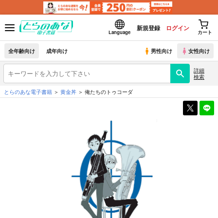
新規登録
ログイン
Language
カート
全年齢向け
成年向け
男性向け
女性向け
詳細
検索
とらのあな電子書籍
黄金丼
俺たちのトゥコーダ