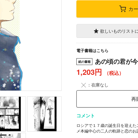
カ
欲しいものリスト
電子書籍はこちら
あの頃の君が今
紙の書籍
1,203円
（税込）
╳
：在庫なし
再
コメント
ロシアで１７歳の誕生日を迎えた
メ本編中心の二人の軌跡と恋のお