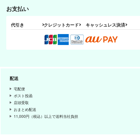
お支払い
ドラゴンの美味しい調理法短
Medley Love
編集3
代引き
クレジットカード
キャッシュレス決済
Medley Love
Medley Love
1,642
円
（税込）
1,500
円
（税込）
ヴィクトル×勝生勇利
ヴィクトル×勝生勇利
サンプル
作品詳細
サンプル
作品詳細
配送
宅配便
ポスト投函
店頭受取
おまとめ配送
11,000円（税込）以上で送料当社負担