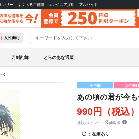
Bオンリー
よくあるご質問
エンジニア採用
アルバイト
女性向け
刀剣乱舞
とらのあな通販
たく
全年齢
女性向
あの頃の君が今も
990円（税込
9
通販ポイント：
pt獲得
？
◯
：在庫あり