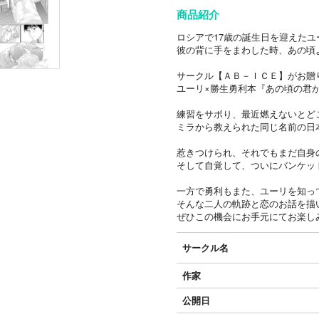
商品紹介
ロシアで17歳の誕生日を迎えた
彼の背に手をまわした時、あの頃
サークル【ＡＢ－ＩＣＥ】がお贈りする
ユーリ×勝生勇利本『あの頃の君
練習をサボり、最近燃えないとど
ミラから教えられた同じ名前の日
惹きつけられ、それでもまだ自身
そして自覚して、ついにバンケッ
一方で勇利もまた、ユーリを知っ
そんな二人の軌跡と恋のお話を描
ぜひこの機会にお手元にてお楽し
サークル名
作家
公開日