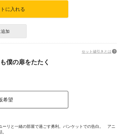
ートに入れる
に追加
セット値引きとは
?
も僕の扉をたたく
販希望
ユーリと一緒の部屋で過ごす勇利。バンケットでの告白。 アニ
話。