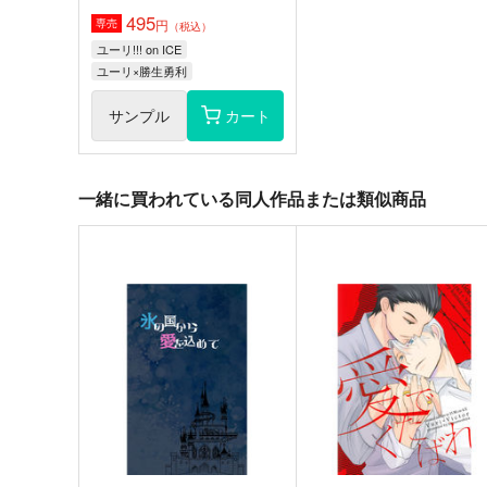
495
円
専売
（税込）
ユーリ!!! on ICE
ユーリ×勝生勇利
サンプル
カート
一緒に買われている同人作品または類似商品