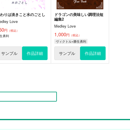
交わりは淡きこと水のごとし
ドラゴンの美味しい調理法短
編集2
edley Love
Medley Love
50
円
（税込）
1,000
円
（税込）
生勇利
ヴィクトル×勝生勇利
サンプル
作品詳細
サンプル
作品詳細