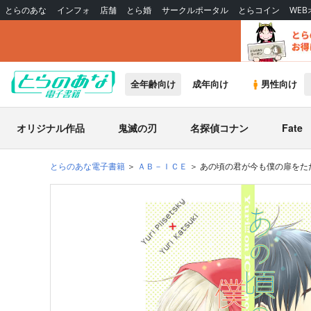
とらのあな
インフォ
店舗
とら婚
サークルポータル
とらコイン
WE
全年齢向け
成年向け
男性向け
オリジナル作品
鬼滅の刃
名探偵コナン
Fate
とらのあな電子書籍
ＡＢ－ＩＣＥ
あの頃の君が今も僕の扉をた