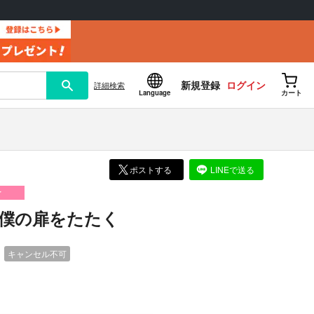
新規登録
ログイン
詳細
検索
Language
カート
ポストする
LINEで送る
け
僕の扉をたたく
）
キャンセル不可