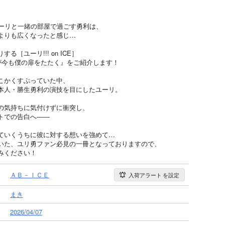
ユーリと一緒の部屋で過ごす勇利は、
よりも広くなったと感じ…
［ユーリ!!! on ICE］
が今も僕の扉をたたく』をご紹介します！
こかくすぶっていた中、
本人・勝生勇利の演技を目にしたユーリ。
の気持ちに気付けずに衝突し、
トでの告白へ――
ていくうちに彼に対する想いを強めて…
いた、ユリ勇ファン必見の一冊となっておりますので、
みください！
ＡＢ－ＩＣＥ
入荷アラート
を設定
まき
2026/04/07