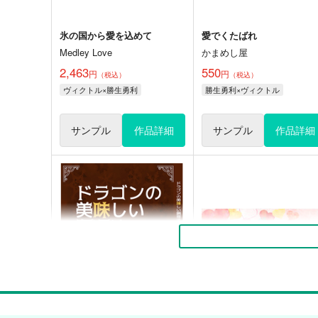
氷の国から愛を込めて
愛でくたばれ
Medley Love
かまめし屋
2,463
550
円
円
（税込）
（税込）
ヴィクトル×勝生勇利
勝生勇利×ヴィクトル
サンプル
作品詳細
サンプル
作品詳細