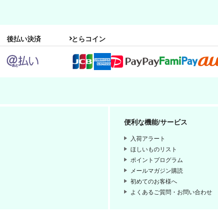
雨あがりの決意
後払い決済
とらコイン
甘いモノ
495
円
（税込）
ユーリ×勝生勇利
サンプル
作品詳細
便利な機能/サービス
入荷アラート
ほしいものリスト
ポイントプログラム
メールマガジン購読
初めてのお客様へ
よくあるご質問・お問い合わせ