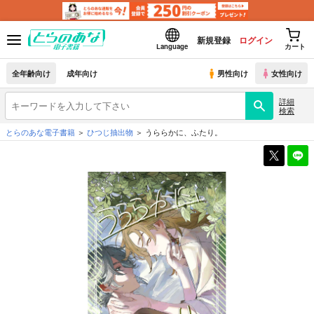
新規登録
ログイン
Language
カート
全年齢向け
成年向け
男性向け
女性向け
詳細
検索
とらのあな電子書籍
ひつじ抽出物
うららかに、ふたり。