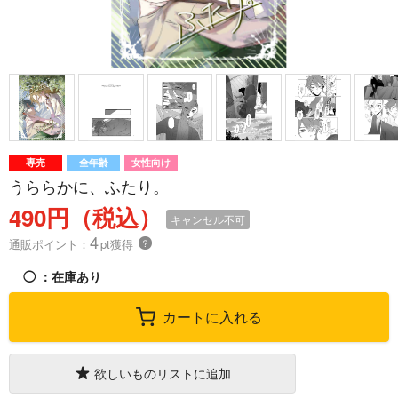
専売
全年齢
女性向け
うららかに、ふたり。
490円（税込）
キャンセル不可
4
通販ポイント：
pt獲得
？
◯
：在庫あり
カートに入れる
欲しいものリストに追加