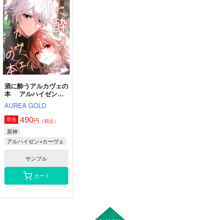
酒に酔うアルカヴェの
本 アルハイゼンｘ
カーヴェHaiKaveh
AUREA GOLD
490
円
専売
（税込）
原神
アルハイゼン×カーヴェ
サンプル
カート