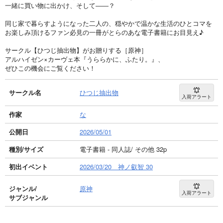
一緒に買い物に出かけ、そして――？
同じ家で暮らすようになった二人の、穏やかで温かな生活のひとコマを
お楽しみ頂けるファン必見の一冊がとらのあな電子書籍にお目見え♪
サークル【ひつじ抽出物】がお贈りする［原神］
アルハイゼン×カーヴェ本『うららかに、ふたり。』、
ぜひこの機会にご覧ください！
サークル名
ひつじ抽出物
入荷アラート
作家
な
公開日
2026/05/01
種別/サイズ
電子書籍 - 同人誌/ その他 32p
初出イベント
2026/03/20 神ノ叡智 30
ジャンル/
原神
入荷アラート
サブジャンル