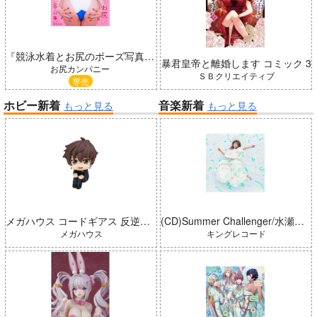
『競泳水着とお尻のポーズ写真集／皆月なる』作画資料・ポーズ集
暴君皇帝と離婚します コミック 3
お尻カンパニー
ＳＢクリエイティブ
専売
ホビー新着
音楽新着
もっと見る
もっと見る
メガハウス コードギアス 反逆のルルーシュ るかっぷ 枢木スザク 完成品
(CD)Summer Challenger/水瀬いのり
メガハウス
キングレコード