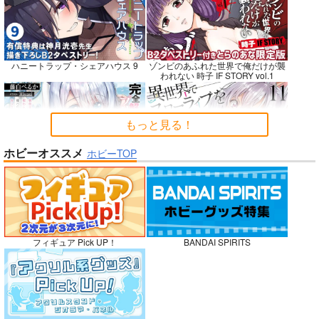
ぽに子の食レポごはん
蒐集
Fresh＆Smooth
図鑑3
羊小屋
ロイヤルマウンテン
ハニートラップ・シェアハウス 9
ゾンビのあふれた世界で俺だけが襲
なぐもカレー部
われない 時子 IF STORY vol.1
787
770
円
専売
円
（税込）
（税込）
2,200
円
（税込）
Fate/Grand Order
オリジナル
オリジナル
曲亭馬琴
青山 澄香
もっと見る！
白峰 莉花
サンプル
サンプル
サンプル
メレ・レタナグア
ホビーオススメ
ホビーTOP
完全解呪のプリースト 2
異世界でスローライフを〈願望〉 11
再販希望
カート
カート
No.10
嫁候補、うちに住むらしい。 #古民
禁断で禁断じゃないちょっと禁断な
フィギュア Pick UP！
BANDAI SPIRITS
家・美少女3人・耳付き幼馴染
義兄妹ラブコメは未遂えっちから始
まる。