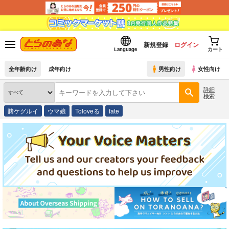
新規登録
ログイン
Language
カート
全年齢向け
成年向け
男性向け
女性向け
詳細
検索
賭ケグルイ
ウマ娘
Toloveる
fate