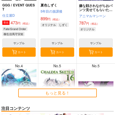
GGG / EVENT QUES
夏色しずく
嫌な顔されながらおパ
T
ンツ見せてもらいたい
5年目の放課後
本14
仕立屋D
アニマルマシーン
899
円
（税込）
473
787
円
専売
円
（税込）
（税込）
8月3日掲載
8月3日掲載
オリジナル
しずく
Fate/Grand Order
オリジナル
柳生但馬守宗矩
新宿のアーチャー
サンプル
サンプル
サンプル
レジスタンスのライダー
カート
カート
カート
8月2日掲載
8月2日掲載
No.4
No.5
No.5
7月31日掲載
7月31日掲載
もっと見る！
注目コンテンツ