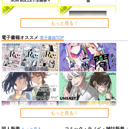
SON BULLET/水樹奈々
盤
たのに～
もっと見る！
電子書籍オススメ
よくある令嬢転生だと思ったのに 5
僕のカノジョ先生 17
電子書籍TOP
「少女☆歌劇 レヴュースタァ
ライト」スペシャルライブ “St
Summer Challenger/水瀬いの
arry Horizon” Blu-ray(初回限
り
定版)
孤独だった国民的美少女の妹を一晩
人狼機ウィンヴルガ ー叛逆篇ー 5
泊めたら懐かれた
魔王マーラ煩悩学園 ～勇者、教師に
時々ボソッとロシア語でデレる勇者
堕とされる～ 1
のアーリャさん
Peachful Story(通常盤)/桃鈴
アイドルマスター ミリオンラ
もっと見る！
ねね
イブ！
同人新着
コミック・ラノベ・雑誌新着
もっと見る