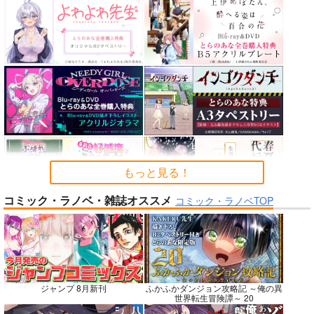
カルデアエミッション
CHALDEA SKETCH 1
nanka A kanji no title
6
6
ハイパーソニックソウ
チョコレート・ショッ
CLOSET CHILD
ル
プ
1,481
円
（税込）
2,200
円
（税込）
2,530
円
Fate/Grand Order
（税込）
Fate/Grand Order
メタトロン・ジャンヌ
Fate/Grand Order
インドラ
近藤勇
リリス
メリュジーヌ
サンプル
サンプル
サンプル
カート
カート
カート
もっと見る！
コミック・ラノベ・雑誌オススメ
コミック・ラノベTOP
No.7
No.8
No.8
ジャンプ 8月新刊
ふかふかダンジョン攻略記 ～俺の異
世界転生冒険譚～ 20