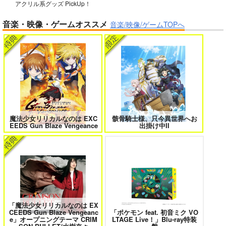
アクリル系グッズ PickUp！
ガールズゾンビパーティー 5
侯爵嫡男好色物語 ～異世界ハーレム
音楽・映像・ゲームオススメ
英雄戦記～ 10
音楽/映像/ゲームTOPへ
競売でマンションを買
った話。３
さくら研究室
550
円
（税込）
オリジナル
作者
ボクの理想の異世界生活 転生したら
異世界から来た君と共に過ごす日常
ケモ耳娘だらけの世界でハーレムに
2
パイセン
3
サンプル
魔法少女リリカルなのは EXC
骸骨騎士様、只今異世界へお
カート
EEDS Gun Blaze Vengeance
出掛け中II
＃ラブコメ好きとこっそり繋がりた
エロゲの鬱エンドからヒロイン達を
い
救済したら 2
「魔法少女リリカルなのは EX
CEEDS Gun Blaze Vengeanc
「ポケモン feat. 初音ミク VO
女友達は頼めば意外とヤらせてくれ
HELL’o WORK！～賽の河原で積石
e」オープニングテーマ CRIM
LTAGE Live！」Blu-ray特装
る 8
を崩すだけの簡単なお仕事って聞い