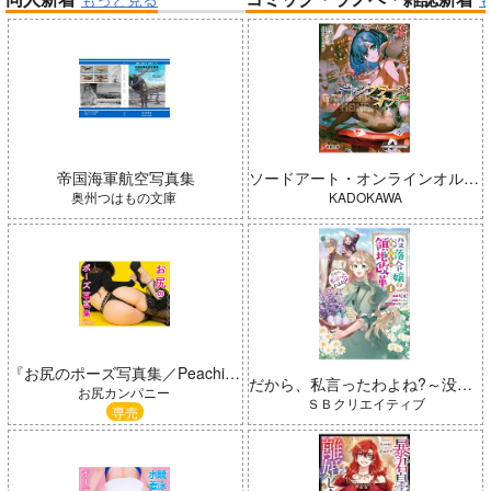
帝国機神ヴォルカミオン 2
ふかふかダンジョン攻略記 19
インゴクダンチ
よわよわ先生
帝国海軍航空写真集
ソードアート・オンラインオルタナティブギャンブラーズ・オナー
奥州つはもの文庫
KADOKAWA
『お尻のポーズ写真集／Peachi』作画資料・ポーズ集
だから、私言ったわよね?～没落令嬢の案外楽しい領地改革～ コミック 1
春夏秋冬代行者 春の舞
黄泉のツガイ
お尻カンパニー
ＳＢクリエイティブ
専売