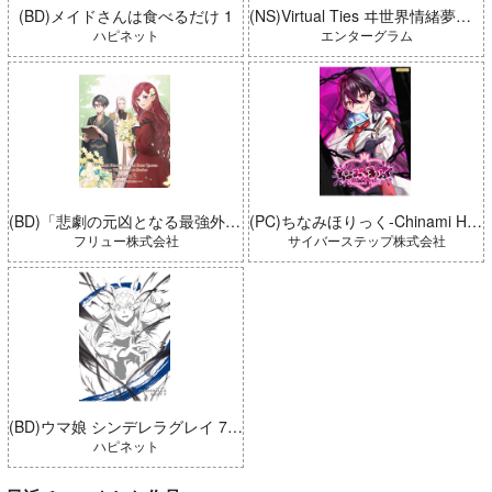
(BD)メイドさんは食べるだけ 1
(NS)Virtual Ties ヰ世界情緒夢想曲 完全生産限定版
ハピネット
エンターグラム
(BD)「悲劇の元凶となる最強外道ラスボス女王は民の為に尽くします。 Season2」BD-BOX 上巻
(PC)ちなみほりっく-Chinami Holic 特典付き 限定ボックス
フリュー株式会社
サイバーステップ株式会社
(BD)ウマ娘 シンデレラグレイ 7 豪華版 (とらのあな限定版)
ハピネット