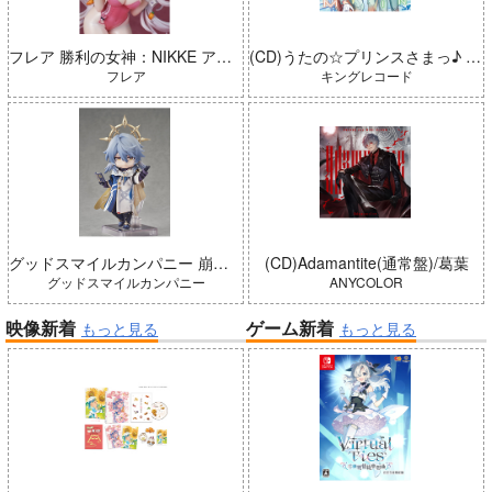
フレア 勝利の女神：NIKKE アリス：ワンダーランドバニー 完成品
(CD)うたの☆プリンスさまっ♪ LIVE EMOTION 2nd Anniversary CD トキヤ・カミュ・瑛二・大和
フレア
キングレコード
グッドスマイルカンパニー 崩壊：スターレイル ねんどろいどどーる サンデー 完成品
(CD)Adamantite(通常盤)/葛葉
グッドスマイルカンパニー
ANYCOLOR
映像新着
ゲーム新着
もっと見る
もっと見る