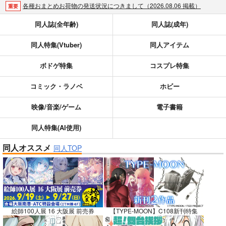
各種おまとめお荷物の発送状況につきまして（2026.08.06 掲載）
重要
【2026/5/7より】再販投票システム・アップデートのお知らせ（2026.05.07 掲載）
重要
同人誌(全年齢)
同人誌(成年)
【2026/4/1より】とらのあなプレミアム、新支払い方法＆新プラン導入のお知らせ（2026.03.09 掲載）
重要
同人特集(Vtuber)
同人アイテム
おまとめサイクル「定期便(月2)」一般会員様の利用再開のお知らせ（2026.02.05 掲載）
重要
「とらのあな×駿河屋日本橋乙女同人誌館」通販店頭受取サービス開始のお知らせ（2026.01.05 更新｜2025.12.30 掲載）
重要
ボドゲ特集
コスプレ特集
【2025/12/1より】「通販ポイント⇒とらコイン変換キャンペーン」終了のお知らせ（2025.11.21 掲載）
重要
個人情報保護方針の改定について（2025.09.19 更新｜2025.08.01 掲載）
重要
コミック・ラノベ
ホビー
ポイント付与・管理体制改定のお知らせ（2024.11.20 掲載）
重要
映像/音楽/ゲーム
電子書籍
全てのお知らせを見る
同人特集(AI使用)
同人オススメ
同人TOP
絵師100人展 16 大阪展 前売券
【TYPE-MOON】C108新刊特集