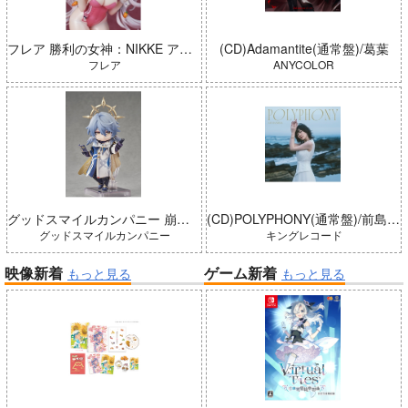
フレア 勝利の女神：NIKKE アリス：ワンダーランドバニー 完成品
(CD)Adamantite(通常盤)/葛葉
フレア
ANYCOLOR
グッドスマイルカンパニー 崩壊：スターレイル ねんどろいどどーる サンデー 完成品
(CD)POLYPHONY(通常盤)/前島亜美
グッドスマイルカンパニー
キングレコード
映像新着
ゲーム新着
もっと見る
もっと見る