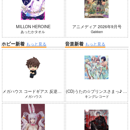
MILLON HEROINE
アニメディア 2026年9月号
あったかタオル
Gakken
ホビー新着
音楽新着
もっと見る
もっと見る
メガハウス コードギアス 反逆のルルーシュ るかっぷ 枢木スザク 完成品
(CD)うたの☆プリンスさまっ♪ LIVE EMOTION 2nd Anniversary CD トキヤ・カミュ・瑛二・大和
メガハウス
キングレコード