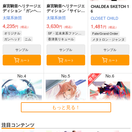
麻宮騎亜ヘリテージエ
麻宮騎亜ヘリテージエ
CHALDEA SKETCH 1
ディション「ガンヘッ
ディション「サイレン
6
ド」上巻
トメビウス」03 キデ
太陽系旅団
太陽系旅団
CLOSET CHILD
ィ編
4,235
3,630
1,481
円
円
円
（税込）
（税込）
（税込）
8月2日掲載
8月2日掲載
オリジナル
SF・近未来系ファンタジー
Fate/Grand Order
ガンヘッド
ニム
香津美リキュール
メタトロン・ジャンヌ
ブルックリン
キディ
リリス
サンプル
サンプル
サンプル
カート
カート
カート
7月31日掲載
7月31日掲載
No.4
No.5
No.6
7月30日掲載
7月30日掲載
もっと見る！
注目コンテンツ