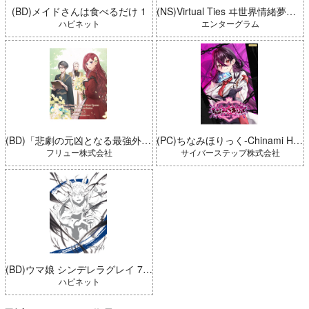
(BD)メイドさんは食べるだけ 1
(NS)Virtual Ties ヰ世界情緒夢想曲 完全生産限定版
ハピネット
エンターグラム
(BD)「悲劇の元凶となる最強外道ラスボス女王は民の為に尽くします。 Season2」BD-BOX 上巻
(PC)ちなみほりっく-Chinami Holic 特典付き 限定ボックス
フリュー株式会社
サイバーステップ株式会社
(BD)ウマ娘 シンデレラグレイ 7 豪華版 (とらのあな限定版)
ハピネット