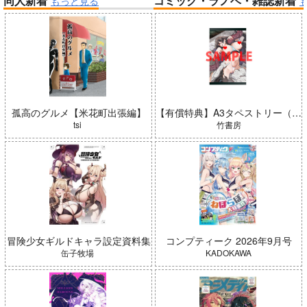
同人新着
コミック・ラノベ・雑誌新着
もっと見る
帝国機神ヴォルカミオン 2
ふかふかダンジョン攻略記 19
インゴクダンチ
よわよわ先生
孤高のグルメ【米花町出張編】
【有償特典】A3タペストリー（ガールズゾンビパーティー 5）
tsi
竹書房
Summer Challenger/水瀬いの
冒険少女ギルドキャラ設定資料集
コンプティーク 2026年9月号
黄泉のツガイ
り
缶子牧場
KADOKAWA