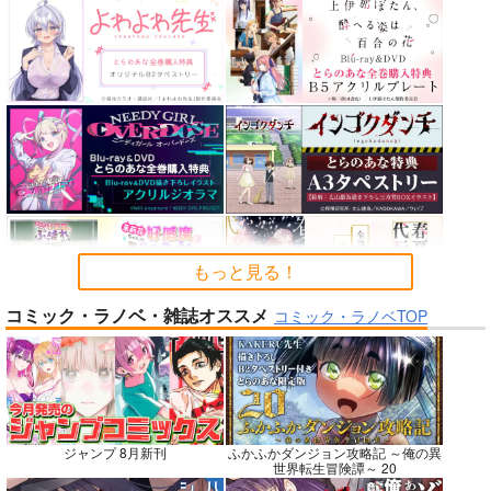
カルデアエミッション
FGO OEKAKI Rando
蒐集
6
m5
羊小屋
チョコレート・ショッ
たけさと
787
円
専売
（税込）
プ
1,320
円
（税込）
Fate/Grand Order
2,530
円
Fate/Grand Order
（税込）
曲亭馬琴
鈴鹿御前
Fate/Grand Order
メリュジーヌ
サンプル
サンプル
サンプル
カート
カート
カート
もっと見る！
コミック・ラノベ・雑誌オススメ
コミック・ラノベTOP
No.7
No.7
No.9
ジャンプ 8月新刊
ふかふかダンジョン攻略記 ～俺の異
世界転生冒険譚～ 20