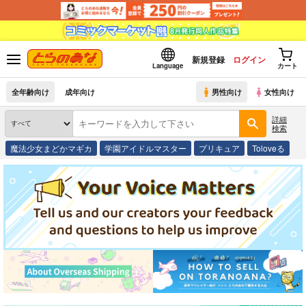
新規登録
ログイン
Language
カート
全年齢向け
成年向け
男性向け
女性向け
詳細
検索
魔法少女まどかマギカ
学園アイドルマスター
プリキュア
Toloveる