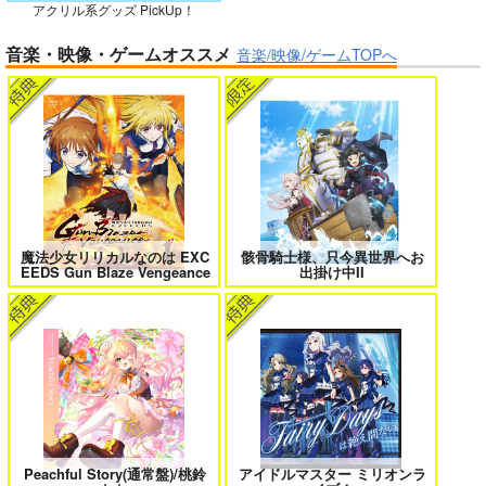
アクリル系グッズ PickUp！
ガールズゾンビパーティー 5
侯爵嫡男好色物語 ～異世界ハーレム
音楽・映像・ゲームオススメ
英雄戦記～ 10
音楽/映像/ゲームTOPへ
作って食べよう陸軍
飯-野外炊事・携行食
編-
シオサイ。
1,100
円
専売
（税込）
ミリタリー
ボクの理想の異世界生活 転生したら
異世界から来た君と共に過ごす日常
ケモ耳娘だらけの世界でハーレムに
2
3
サンプル
カート
魔法少女リリカルなのは EXC
骸骨騎士様、只今異世界へお
EEDS Gun Blaze Vengeance
出掛け中II
＃ラブコメ好きとこっそり繋がりた
エロゲの鬱エンドからヒロイン達を
い
救済したら 2
女友達は頼めば意外とヤらせてくれ
HELL’o WORK！～賽の河原で積石
Peachful Story(通常盤)/桃鈴
アイドルマスター ミリオンラ
る 8
を崩すだけの簡単なお仕事って聞い