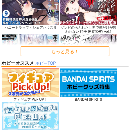
Fresh＆Smooth
嫌な顔されながらおパ
FETISH ACADEMY
ンツ見せてもらいたい
ロイヤルマウンテン
ロイヤルマウンテン
ハニートラップ・シェアハウス 9
ゾンビのあふれた世界で俺だけが襲
本14
アニマルマシーン
われない 時子 IF STORY vol.1
770
770
円
円
（税込）
（税込）
787
円
（税込）
オリジナル
オリジナル
オリジナル
青山 澄香
青山 澄香
もっと見る！
白峰 莉花
白峰 莉花
サンプル
サンプル
サンプル
メレ・レタナグア
メレ・レタナグア
ホビーオススメ
ホビーTOP
完全解呪のプリースト 2
異世界でスローライフを〈願望〉 11
カート
カート
カート
No.10
嫁候補、うちに住むらしい。 #古民
禁断で禁断じゃないちょっと禁断な
フィギュア Pick UP！
BANDAI SPIRITS
家・美少女3人・耳付き幼馴染
義兄妹ラブコメは未遂えっちから始
まる。