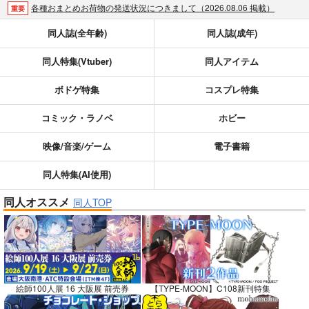
各種おまとめお荷物の発送状況につきまして（2026.08.06 掲載）
重要
【2026/5/7より】再販投票システム・アップデートのお知らせ（2026.05.07 掲載）
重要
同人誌(全年齢)
同人誌(成年)
【2026/4/1より】とらのあなプレミアム、新支払い方法＆新プラン導入のお知らせ（2026.03.09 掲載）
重要
同人特集(Vtuber)
同人アイテム
おまとめサイクル「定期便(月2)」一般会員様の利用再開のお知らせ（2026.02.05 掲載）
重要
「とらのあな×駿河屋日本橋乙女同人誌館」通販店頭受取サービス開始のお知らせ（2026.01.05 更新｜2025.12.30 掲載）
重要
ボドゲ特集
コスプレ特集
【2025/12/1より】「通販ポイント⇒とらコイン変換キャンペーン」終了のお知らせ（2025.11.21 掲載）
重要
個人情報保護方針の改定について（2025.09.19 更新｜2025.08.01 掲載）
重要
コミック・ラノベ
ホビー
ポイント付与・管理体制改定のお知らせ（2024.11.20 掲載）
重要
映像/音楽/ゲーム
電子書籍
全てのお知らせを見る
同人特集(AI使用)
同人オススメ
同人TOP
絵師100人展 16 大阪展 前売券
【TYPE-MOON】C108新刊特集