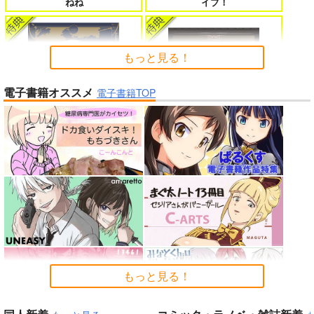
ねね
イブ！
たのに～
もっと見る！
電子書籍オススメ
よくある令嬢転生だと思ったのに 5
僕のカノジョ先生 17
電子書籍TOP
「少女☆歌劇 レヴュースタァ
ライト」スペシャルライブ “St
arry Horizon” Blu-ray(初回限
春夏秋冬代行者 春の舞
定版)
孤独だった国民的美少女の妹を一晩
人狼機ウィンヴルガ ー叛逆篇ー 5
泊めたら懐かれた
「魔法少女リリカルなのは EX
魔王マーラ煩悩学園 ～勇者、教師に
時々ボソッとロシア語でデレる勇者
「ポケモン feat. 初音ミク VO
CEEDS Gun Blaze Vengeanc
堕とされる～ 1
のアーリャさん
LTAGE Live！」Blu-ray特装
e」オープニングテーマ CRIM
もっと見る！
盤
SON BULLET/水樹奈々