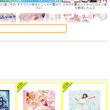
共に過ごす日
＃ラブコメ好きとこっそり繋がり
エロゲの鬱エンドからヒロイン達
たい
を救済したら 2
 17
孤独だった国民的美少女の妹を一
一畳間まんきつ暮らし! 5
晩泊めたら懐かれた
語でデレる勇
帝国機神ヴォルカミオン 2
ふかふかダンジョン攻略記 19
さん