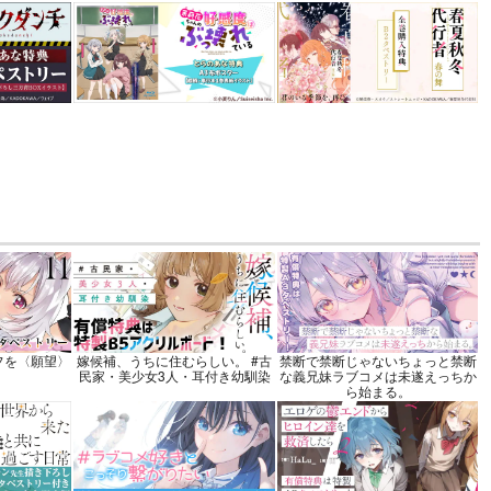
 3
機関
込）
カート
フを〈願望〉
嫁候補、うちに住むらしい。 #古
禁断で禁断じゃないちょっと禁断
民家・美少女3人・耳付き幼馴染
な義兄妹ラブコメは未遂えっちか
ら始まる。