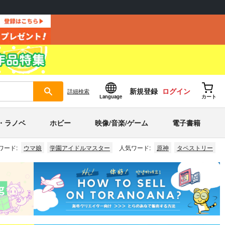
新規登録
ログイン
詳細
検索
Language
カート
・ラノベ
ホビー
映像/音楽/ゲーム
電子書籍
ワード:
ウマ娘
学園アイドルマスター
人気ワード:
原神
タペストリー