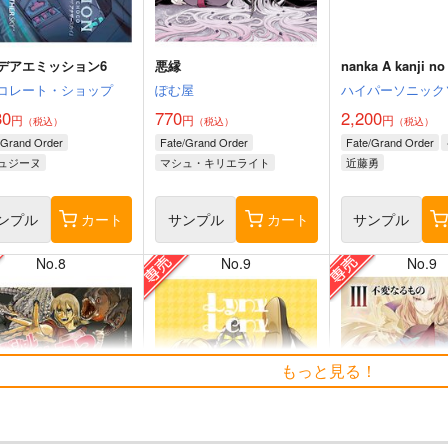
デアエミッション6
悪縁
nanka A kanji no t
コレート・ショップ
ぽむ屋
ハイパーソニック
30
770
2,200
円
円
円
（税込）
（税込）
（税込）
/Grand Order
Fate/Grand Order
Fate/Grand Order
ュジーヌ
マシュ・キリエライト
近藤勇
リリス
ンプル
カート
サンプル
カート
サンプル
No.8
No.9
No.9
もっと見る！