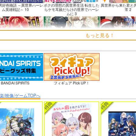
男好色物語 ～異世界ハーレ
ボクの理想の異世界生活 転生した
異世界から来た君と
ム英雄戦記～ 10
らケモ耳娘だらけの世界でハーレ
常 2
ムに 3
もっと見る！
’o WORK！～賽の河原で積
よくある令嬢転生だと思ったのに
僕のカノジョ先生
すだけの簡単なお仕事って
5
聞いたのに～
BANDAI SPIRITS
フィギュア Pick UP！
ーラ煩悩学園 ～勇者、教師
理想の彼女 3
時々ボソッとロシア
に堕とされる～ 1
者のアーリャ
楽/映像/ゲームTOPへ