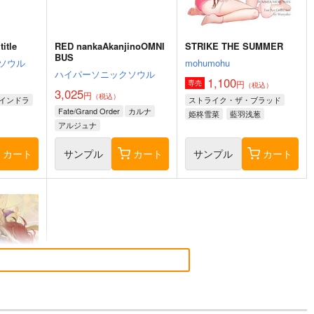
itle
RED nankaAkanjinoOMNI
STRIKE THE SUMMER
BUS
ソウル
mohumohu
ハイパーソニックソウル
1,100
円
専売
（税込）
3,025
円
（税込）
インドラ
ストライク・ザ・ブラッド
Fate/Grand Order
カルナ
姫柊雪菜
藍羽浅葱
アルジュナ
煌坂紗矢華
カート
サンプル
カート
サンプル
カート