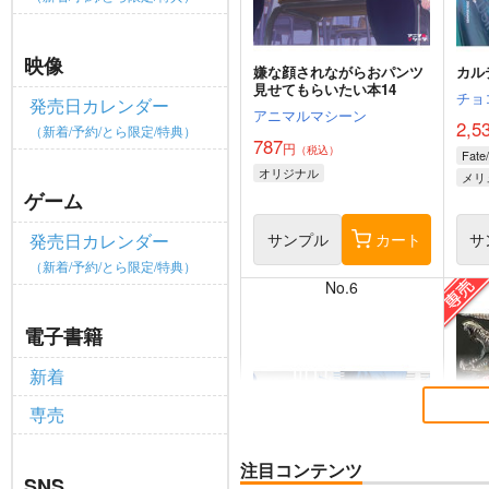
映像
嫌な顔されながらおパンツ
カル
見せてもらいたい本14
チョ
発売日カレンダー
アニマルマシーン
2,5
（新着/予約/とら限定/特典）
787
円
（税込）
Fate
オリジナル
メリ
ゲーム
サンプル
カート
サ
発売日カレンダー
（新着/予約/とら限定/特典）
No.6
電子書籍
新着
専売
注目コンテンツ
SNS