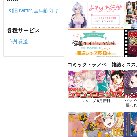
X(旧Twitter)全年齢向け
BLUE nankaAkanjinoOMN
社畜
各種サービス
IBUS
ャル
ハイパーソニックソウル
赤茄
海外発送
3,025
円
専売
（税込）
Fate/Grand Order
Dr.
アルジュナ
カルナ
七海
コミック・ラノベ・雑誌オスス
サンプル
カート
サ
ジャンプ 8月新刊
ゾンビ
襲われな