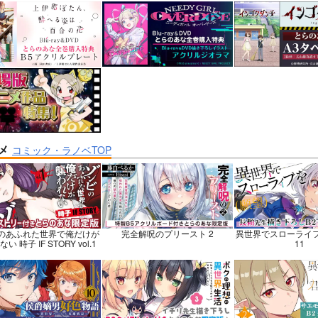
巡礼記３ 南米スペシ
Lynx Lenx
黒白のアヴェスター
碧茶園
神座万象・第十四
子労働組合
1,257
2,178
円
円
専売
専売
（税込）
（税
1,375
円
（税込）
VOCALOID
鏡音レン
オリジナル
STONE
あさぎりゲン
龍水
氷月
メ
コミック・ラノベTOP
ンプル
カート
サンプル
カート
サンプル
のあふれた世界で俺だけが
完全解呪のプリースト 2
異世界でスローライ
い 時子 IF STORY vol.1
11