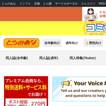
とらのあな
インフォ
店舗
とら婚
サークルポータル
とらコイン
WE
全年齢向け
成年向け
男性向け
同人誌(全年齢)
同人誌(成年)
同人特集(Vtuber)