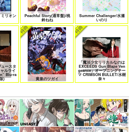
 ミリオン
Peachful Story(通常盤)/桃
Summer Challenger/水瀬
！
鈴ねね
いのり
「魔法少女リリカルなのは
ヴュースタ
EXCEEDS Gun Blaze Ven
シャルライ
geance」オープニングテー
n” Blu-ra
マ CRIMSON BULLET/水樹
版)
黄泉のツガイ
奈々