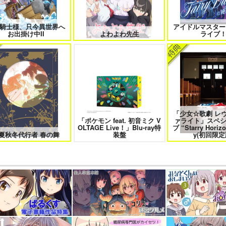
騎士様、只今異世界へ
アイドルマスター
お出掛け中II
よわよわ先生
ライブ
「少女☆歌劇 レ
「ポケモン feat. 初音ミク V
ァライト」スペ
OLTAGE Live！」Blu-ray特
ブ “Starry Horizo
夏秋冬代行者 春の舞
装盤
y(初回限定