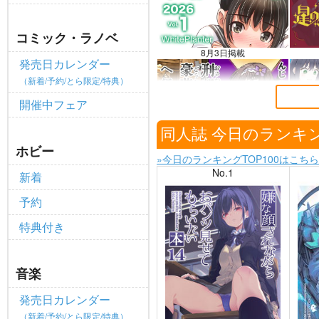
全てのお知らせを見る
コミック・ラノベ
8月3日掲載
発売日カレンダー
（新着/予約/とら限定/特典）
開催中フェア
7月30日掲載
同人誌 今日のランキ
ホビー
»今日のランキングTOP100はこちら
No.1
新着
予約
特典付き
音楽
発売日カレンダー
（新着/予約/とら限定/特典）