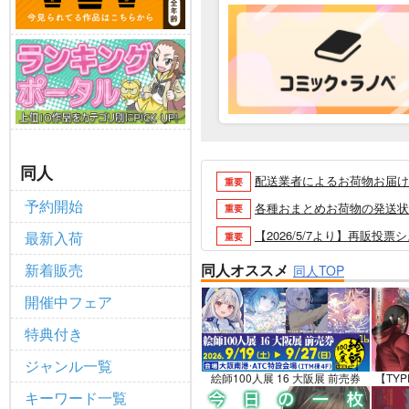
同人
配送業者によるお荷物お届け遅延
重要
予約開始
各種おまとめお荷物の発送状況に
重要
【2026/5/7より】再販投票
最新入荷
重要
【2026/4/1より】とらの
重要
新着販売
同人オススメ
同人TOP
おまとめサイクル「定期便(月2
重要
開催中フェア
「とらのあな×駿河屋日本橋乙女
重要
特典付き
【2025/12/1より】「通
重要
ジャンル一覧
個人情報保護方針の改定について（2
重要
絵師100人展 16 大阪展 前売券
【TYP
キーワード一覧
ポイント付与・管理体制改定のお
重要