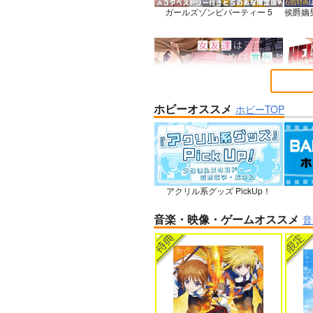
ガールズゾンビパーティー 5
侯爵嫡
ホビーオススメ
女友達は頼めば意外とヤらせてく
HELL
ホビーTOP
れる 8
石を崩
アクリル系グッズ PickUp！
人狼機ウィンヴルガ ー叛逆篇ー 5
魔王マ
音楽・映像・ゲームオススメ
音