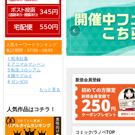
人気キーワードランキング
集計期間：07/30～08/05
1 松永紅葉
2 アニマルマシーン
3 転生コロシアム
4 賭ケグルイ
新規会員登録
4 ゼンゼロ
もっと見る
人気作品はコチラ！
コミック/ラノベTOP