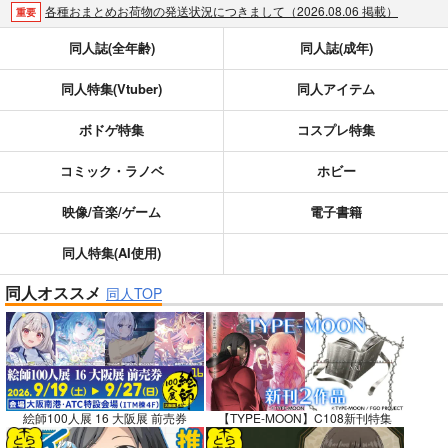
各種おまとめお荷物の発送状況につきまして（2026.08.06 掲載）
重要
【2026/5/7より】再販投票システム・アップデートのお知らせ（2026.05.07 掲載）
重要
同人誌(全年齢)
同人誌(成年)
【2026/4/1より】とらのあなプレミアム、新支払い方法＆新プラン導入のお知らせ（2026.03.09 掲載）
重要
同人特集(Vtuber)
同人アイテム
おまとめサイクル「定期便(月2)」一般会員様の利用再開のお知らせ（2026.02.05 掲載）
重要
「とらのあな×駿河屋日本橋乙女同人誌館」通販店頭受取サービス開始のお知らせ（2026.01.05 更新｜2025.12.30 掲載）
重要
ボドゲ特集
コスプレ特集
【2025/12/1より】「通販ポイント⇒とらコイン変換キャンペーン」終了のお知らせ（2025.11.21 掲載）
重要
個人情報保護方針の改定について（2025.09.19 更新｜2025.08.01 掲載）
重要
コミック・ラノベ
ホビー
ポイント付与・管理体制改定のお知らせ（2024.11.20 掲載）
重要
映像/音楽/ゲーム
電子書籍
全てのお知らせを見る
同人特集(AI使用)
同人オススメ
同人TOP
絵師100人展 16 大阪展 前売券
【TYPE-MOON】C108新刊特集