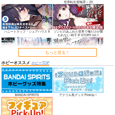
世界転生冒険譚～ 20
壁配置の話２
CHALDEA SKETCH 1
夏色しずく
6
さくら研究室
5年目の放課後
CLOSET CHILD
550
899
円
円
（税込）
（税込）
1,481
ハニートラップ・シェアハウス 9
ゾンビのあふれた世界で俺だけが襲
円
（税込）
オリジナル
作者
オリジナル
しずく
われない 時子 IF STORY vol.1
Fate/Grand Order
パイセン
メタトロン・ジャンヌ
リリス
サンプル
サンプル
サンプル
もっと見る！
カート
カート
カート
ホビーオススメ
ホビーTOP
完全解呪のプリースト 2
異世界でスローライフを〈願望〉 11
No.10
嫁候補、うちに住むらしい。 #古民
禁断で禁断じゃないちょっと禁断な
BANDAI SPIRITS
アクリル系グッズ PickUp！
家・美少女3人・耳付き幼馴染
義兄妹ラブコメは未遂えっちから始
まる。