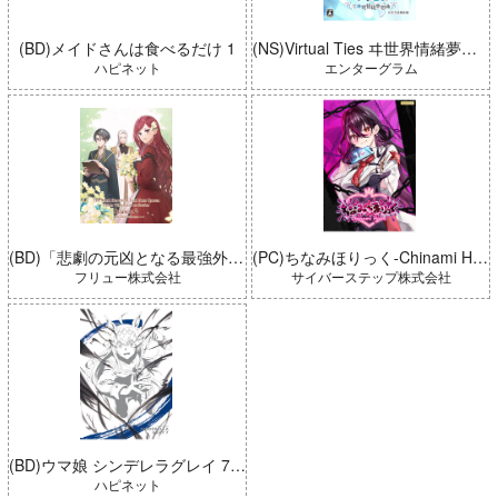
(BD)メイドさんは食べるだけ 1
(NS)Virtual Ties ヰ世界情緒夢想曲 完全生産限定版
ハピネット
エンターグラム
(BD)「悲劇の元凶となる最強外道ラスボス女王は民の為に尽くします。 Season2」BD-BOX 上巻
(PC)ちなみほりっく-Chinami Holic 特典付き 限定ボックス
フリュー株式会社
サイバーステップ株式会社
(BD)ウマ娘 シンデレラグレイ 7 豪華版 (とらのあな限定版)
ハピネット