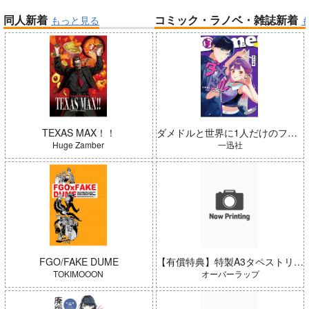
同人新着
コミック・ラノベ・雑誌新着
もっと見る
帝国機神ヴォルカミオン 2
ふかふかダンジョン攻略記 19
春夏秋冬代行者 春の舞
よわよわ先生
TEXAS MAX！！
ダメドルと世界に1人だけのファン 5
Huge Zamber
一迅社
「少女☆歌劇 レヴュースタァ
ライト」スペシャルライブ “St
arry Horizon” Blu-ray(初回限
Summer Challenger/水瀬いの
FGO/FAKE DUME
【有償特典】特製A3タペストリー（姫騎士学園の下剋上性活 1）
定版)
り
TOKIMOOON
オーバーラップ