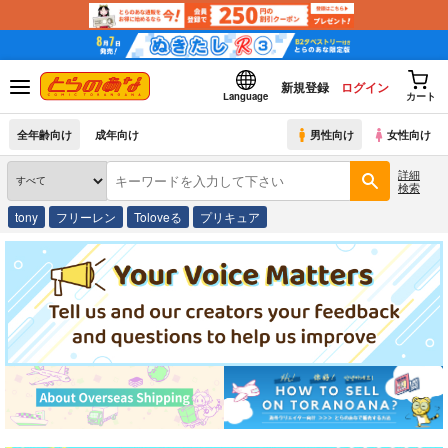
新規登録
ログイン
Language
カート
全年齢向け
成年向け
男性向け
女性向け
詳細
検索
tony
フリーレン
Toloveる
プリキュア