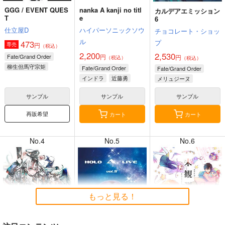
GGG / EVENT QUES
nanka A kanji no titl
カルデアエミッション
T
e
6
仕立屋D
ハイパーソニックソウ
チョコレート・ショッ
ル
プ
473
円
専売
（税込）
8月4日掲載
8月4日掲載
2,200
2,530
Fate/Grand Order
円
円
（税込）
（税込）
柳生但馬守宗矩
Fate/Grand Order
Fate/Grand Order
新宿のアーチャー
インドラ
近藤勇
メリュジーヌ
レジスタンスのライダー
サンプル
サンプル
サンプル
8月3日掲載
8月3日掲載
再販希望
カート
カート
No.4
No.5
No.6
8月2日掲載
8月2日掲載
もっと見る！