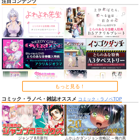
注目コンテンツ
神様の乗車券１
HOLO A LIVE vol.5
未観測のステラ
70年式悠久機関
tex-mex
あさぎ屋
2,970
1,100
1,572
円
円
円
（税込）
（税込）
（税込）
オリジナル
ホロライブ
【推しの子】
星野アクア×星野ルビー
サンプル
サンプル
サンプル
カート
カート
カート
もっと見る！
No.6
No.6
No.6
コミック・ラノベ・雑誌オススメ
コミック・ラノベTOP
ジャンプ 8月新刊
ふかふかダンジョン攻略記 ～俺の異