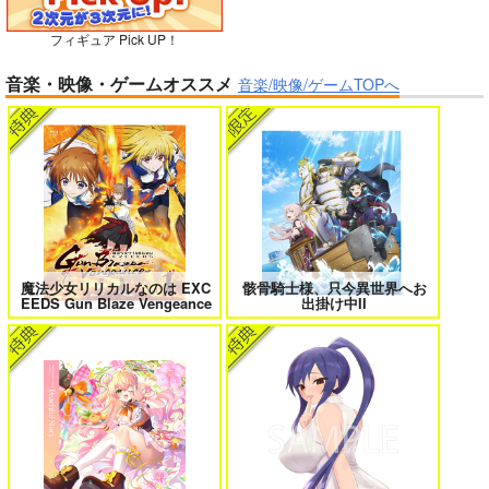
フィギュア Pick UP！
ガールズゾンビパーティー 5
侯爵嫡男好色物語 ～異世界ハーレム
競売でマンションを買
音楽・映像・ゲームオススメ
英雄戦記～ 10
音楽/映像/ゲームTOPへ
った話。３
さくら研究室
550
円
（税込）
オリジナル
作者
パイセン
ボクの理想の異世界生活 転生したら
異世界から来た君と共に過ごす日常
ケモ耳娘だらけの世界でハーレムに
2
サンプル
3
カート
魔法少女リリカルなのは EXC
骸骨騎士様、只今異世界へお
EEDS Gun Blaze Vengeance
出掛け中II
＃ラブコメ好きとこっそり繋がりた
エロゲの鬱エンドからヒロイン達を
い
救済したら 2