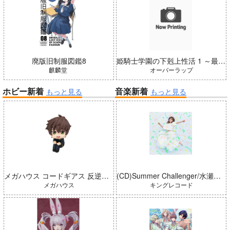
廃版旧制服図鑑8
姫騎士学園の下剋上性活 1 ～最弱スキルで異世界のプライド高め美少女たちを堕としたら、毎晩ご奉仕に来る日々が始まった～
麒麟堂
オーバーラップ
ホビー新着
音楽新着
もっと見る
もっと見る
メガハウス コードギアス 反逆のルルーシュ るかっぷ 枢木スザク 完成品
(CD)Summer Challenger/水瀬いのり
メガハウス
キングレコード