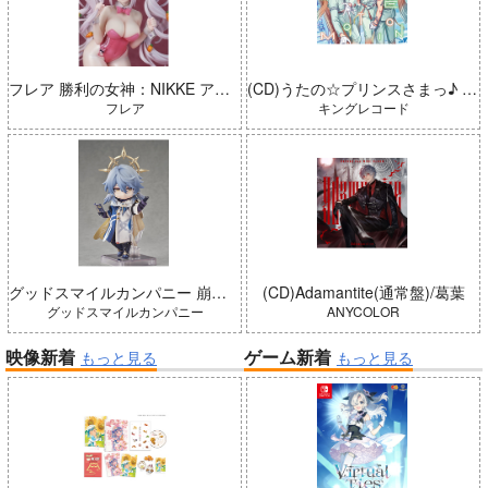
フレア 勝利の女神：NIKKE アリス：ワンダーランドバニー 完成品
(CD)うたの☆プリンスさまっ♪ LIVE EMOTION 2nd Anniversary CD トキヤ・カミュ・瑛二・大和
フレア
キングレコード
グッドスマイルカンパニー 崩壊：スターレイル ねんどろいどどーる サンデー 完成品
(CD)Adamantite(通常盤)/葛葉
グッドスマイルカンパニー
ANYCOLOR
映像新着
ゲーム新着
もっと見る
もっと見る