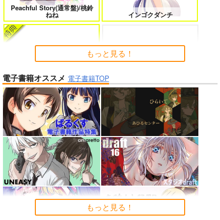
女友達は頼めば意外とヤらせてくれ
HELL’o WORK！～賽の河原で積石
Peachful Story(通常盤)/桃鈴
る 8
を崩すだけの簡単なお仕事って聞い
ねね
インゴクダンチ
たのに～
もっと見る！
電子書籍オススメ
よくある令嬢転生だと思ったのに 5
僕のカノジョ先生 17
電子書籍TOP
「魔法少女リリカルなのは EX
CEEDS Gun Blaze Vengeanc
「ポケモン feat. 初音ミク VO
e」オープニングテーマ CRIM
LTAGE Live！」Blu-ray特装
SON BULLET/水樹奈々
盤
孤独だった国民的美少女の妹を一晩
人狼機ウィンヴルガ ー叛逆篇ー 5
泊めたら懐かれた
魔王マーラ煩悩学園 ～勇者、教師に
時々ボソッとロシア語でデレる勇者
堕とされる～ 1
のアーリャさん
アイドルマスター ミリオンラ
もっと見る！
黄泉のツガイ
イブ！