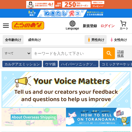
新規登録
ログイン
Language
カート
全年齢向け
成年向け
男性向け
女性向け
詳細
検索
カルデアエミッション
ウマ娘
ハイパーソニックソ…
コミックマーケッ