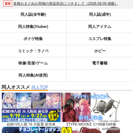
各種おまとめお荷物の発送状況につきまして（2026.08.06 掲載）
重要
【2026/5/7より】再販投票システム・アップデートのお知らせ（2026.05.07 掲載）
重要
同人誌(全年齢)
同人誌(成年)
【2026/4/1より】とらのあなプレミアム、新支払い方法＆新プラン導入のお知らせ（2026.03.09 掲載）
重要
同人特集(Vtuber)
同人アイテム
おまとめサイクル「定期便(月2)」一般会員様の利用再開のお知らせ（2026.02.05 掲載）
重要
「とらのあな×駿河屋日本橋乙女同人誌館」通販店頭受取サービス開始のお知らせ（2026.01.05 更新｜2025.12.30 掲載）
重要
ボドゲ特集
コスプレ特集
【2025/12/1より】「通販ポイント⇒とらコイン変換キャンペーン」終了のお知らせ（2025.11.21 掲載）
重要
個人情報保護方針の改定について（2025.09.19 更新｜2025.08.01 掲載）
重要
コミック・ラノベ
ホビー
ポイント付与・管理体制改定のお知らせ（2024.11.20 掲載）
重要
映像/音楽/ゲーム
電子書籍
全てのお知らせを見る
同人特集(AI使用)
同人オススメ
同人TOP
絵師100人展 16 大阪展 前売券
【TYPE-MOON】C108新刊特集