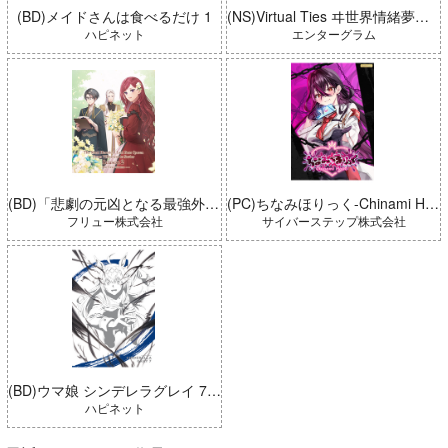
(BD)メイドさんは食べるだけ 1
(NS)Virtual Ties ヰ世界情緒夢想曲 完全生産限定版
ハピネット
エンターグラム
(BD)「悲劇の元凶となる最強外道ラスボス女王は民の為に尽くします。 Season2」BD-BOX 上巻
(PC)ちなみほりっく-Chinami Holic 特典付き 限定ボックス
フリュー株式会社
サイバーステップ株式会社
(BD)ウマ娘 シンデレラグレイ 7 豪華版 (とらのあな限定版)
ハピネット