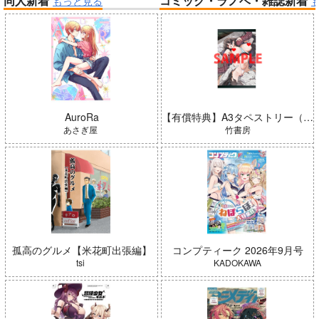
同人新着
コミック・ラノベ・雑誌新着
もっと見る
帝国機神ヴォルカミオン 2
ふかふかダンジョン攻略記 19
Summer Challenger/水瀬いの
り
インゴクダンチ
AuroRa
【有償特典】A3タペストリー（ガールズゾンビパーティー 5）
あさぎ屋
竹書房
「少女☆歌劇 レヴュースタァ
ライト」スペシャルライブ “St
arry Horizon” Blu-ray(初回限
Peachful Story(通常盤)/桃鈴
孤高のグルメ【米花町出張編】
コンプティーク 2026年9月号
定版)
ねね
tsi
KADOKAWA