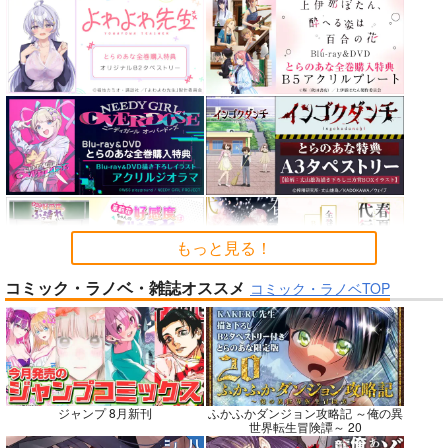
カルデアエミッション
FGO OEKAKI Rando
蒐集
6
m5
羊小屋
チョコレート・ショッ
たけさと
787
円
専売
（税込）
プ
1,320
円
（税込）
Fate/Grand Order
2,530
円
Fate/Grand Order
（税込）
曲亭馬琴
鈴鹿御前
Fate/Grand Order
メリュジーヌ
サンプル
サンプル
サンプル
カート
カート
カート
もっと見る！
コミック・ラノベ・雑誌オススメ
コミック・ラノベTOP
No.7
No.7
No.9
ジャンプ 8月新刊
ふかふかダンジョン攻略記 ～俺の異
世界転生冒険譚～ 20