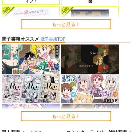
イブ！
盤
たのに～
もっと見る！
電子書籍オススメ
よくある令嬢転生だと思ったのに 5
僕のカノジョ先生 17
電子書籍TOP
よわよわ先生
春夏秋冬代行者 春の舞
孤独だった国民的美少女の妹を一晩
人狼機ウィンヴルガ ー叛逆篇ー 5
泊めたら懐かれた
「魔法少女リリカルなのは EX
魔王マーラ煩悩学園 ～勇者、教師に
時々ボソッとロシア語でデレる勇者
CEEDS Gun Blaze Vengeanc
堕とされる～ 1
のアーリャさん
e」オープニングテーマ CRIM
もっと見る！
SON BULLET/水樹奈々
黄泉のツガイ