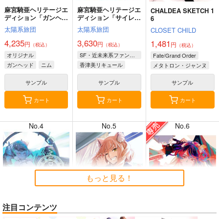
麻宮騎亜ヘリテージエ
麻宮騎亜ヘリテージエ
CHALDEA SKETCH 1
ディション「ガンヘッ
ディション「サイレン
6
ド」上巻
トメビウス」03 キデ
太陽系旅団
太陽系旅団
CLOSET CHILD
ィ編
4,235
3,630
1,481
円
円
円
（税込）
（税込）
（税込）
8月2日掲載
8月2日掲載
オリジナル
SF・近未来系ファンタジー
Fate/Grand Order
ガンヘッド
ニム
香津美リキュール
メタトロン・ジャンヌ
ブルックリン
キディ
リリス
サンプル
サンプル
サンプル
カート
カート
カート
7月31日掲載
7月31日掲載
No.4
No.5
No.6
7月30日掲載
7月30日掲載
もっと見る！
注目コンテンツ