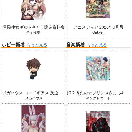
冒険少女ギルドキャラ設定資料集
アニメディア 2026年9月号
缶子牧場
Gakken
ホビー新着
音楽新着
もっと見る
もっと見る
メガハウス コードギアス 反逆のルルーシュ るかっぷ 枢木スザク 完成品
(CD)うたの☆プリンスさまっ♪ LIVE EMOTION 2nd Anniversary CD トキヤ・カミュ・瑛二・大和
メガハウス
キングレコード