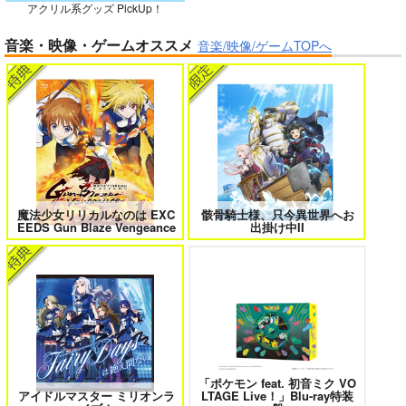
アクリル系グッズ PickUp！
ガールズゾンビパーティー 5
侯爵嫡男好色物語 ～異世界ハーレム
音楽・映像・ゲームオススメ
英雄戦記～ 10
音楽/映像/ゲームTOPへ
作って食べよう陸軍
飯-野外炊事・携行食
編-
シオサイ。
1,100
円
専売
（税込）
ミリタリー
ボクの理想の異世界生活 転生したら
異世界から来た君と共に過ごす日常
ケモ耳娘だらけの世界でハーレムに
2
3
サンプル
カート
魔法少女リリカルなのは EXC
骸骨騎士様、只今異世界へお
EEDS Gun Blaze Vengeance
出掛け中II
＃ラブコメ好きとこっそり繋がりた
エロゲの鬱エンドからヒロイン達を
い
救済したら 2
「ポケモン feat. 初音ミク VO
女友達は頼めば意外とヤらせてくれ
HELL’o WORK！～賽の河原で積石
アイドルマスター ミリオンラ
LTAGE Live！」Blu-ray特装
る 8
を崩すだけの簡単なお仕事って聞い