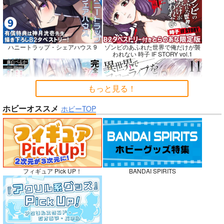
Fresh＆Smooth
嫌な顔されながらおパ
FETISH ACADEMY
ンツ見せてもらいたい
ロイヤルマウンテン
ロイヤルマウンテン
ハニートラップ・シェアハウス 9
ゾンビのあふれた世界で俺だけが襲
本14
アニマルマシーン
われない 時子 IF STORY vol.1
770
770
円
円
（税込）
（税込）
787
円
（税込）
オリジナル
オリジナル
オリジナル
青山 澄香
青山 澄香
もっと見る！
白峰 莉花
白峰 莉花
サンプル
サンプル
サンプル
メレ・レタナグア
メレ・レタナグア
ホビーオススメ
ホビーTOP
完全解呪のプリースト 2
異世界でスローライフを〈願望〉 11
カート
カート
カート
No.10
嫁候補、うちに住むらしい。 #古民
禁断で禁断じゃないちょっと禁断な
フィギュア Pick UP！
BANDAI SPIRITS
家・美少女3人・耳付き幼馴染
義兄妹ラブコメは未遂えっちから始
まる。