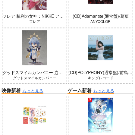
フレア 勝利の女神：NIKKE アリス：ワンダーランドバニー 完成品
(CD)Adamantite(通常盤)/葛葉
フレア
ANYCOLOR
グッドスマイルカンパニー 崩壊：スターレイル ねんどろいどどーる サンデー 完成品
(CD)POLYPHONY(通常盤)/前島亜美
グッドスマイルカンパニー
キングレコード
映像新着
ゲーム新着
もっと見る
もっと見る