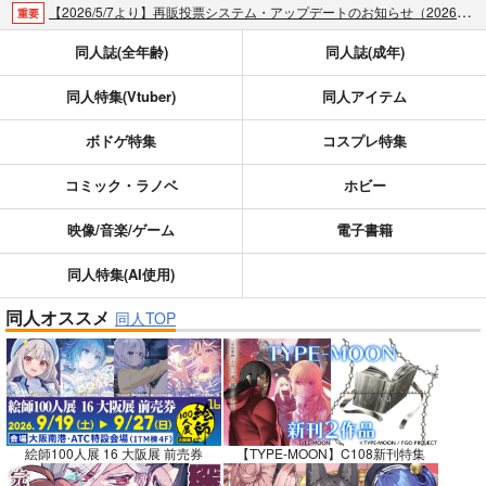
【2026/5/7より】再販投票システム・アップデートのお知らせ（2026.05.07 掲載）
重要
【2026/4/1より】とらのあなプレミアム、新支払い方法＆新プラン導入のお知らせ（2026.03.09 掲載）
重要
同人誌(全年齢)
同人誌(成年)
おまとめサイクル「定期便(月2)」一般会員様の利用再開のお知らせ（2026.02.05 掲載）
重要
同人特集(Vtuber)
同人アイテム
「とらのあな×駿河屋日本橋乙女同人誌館」通販店頭受取サービス開始のお知らせ（2026.01.05 更新｜2025.12.30 掲載）
重要
【2025/12/1より】「通販ポイント⇒とらコイン変換キャンペーン」終了のお知らせ（2025.11.21 掲載）
重要
ボドゲ特集
コスプレ特集
個人情報保護方針の改定について（2025.09.19 更新｜2025.08.01 掲載）
重要
ポイント付与・管理体制改定のお知らせ（2024.11.20 掲載）
重要
コミック・ラノベ
ホビー
全てのお知らせを見る
映像/音楽/ゲーム
電子書籍
同人特集(AI使用)
同人オススメ
同人TOP
絵師100人展 16 大阪展 前売券
【TYPE-MOON】C108新刊特集