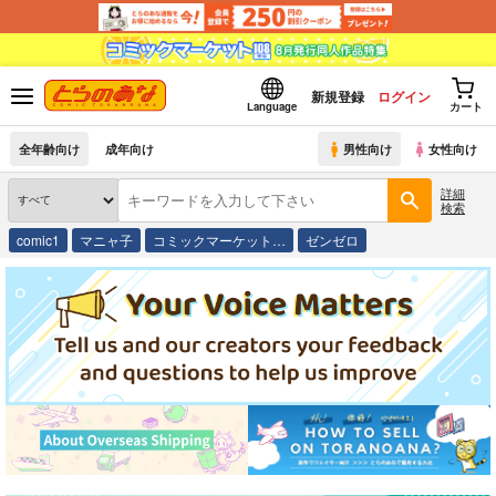
新規登録
ログイン
Language
カート
全年齢向け
成年向け
男性向け
女性向け
詳細
検索
comic1
マニャ子
コミックマーケット…
ゼンゼロ