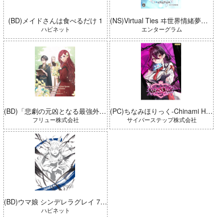
(BD)メイドさんは食べるだけ 1
(NS)Virtual Ties ヰ世界情緒夢想曲 完全生産限定版
ハピネット
エンターグラム
(BD)「悲劇の元凶となる最強外道ラスボス女王は民の為に尽くします。 Season2」BD-BOX 上巻
(PC)ちなみほりっく-Chinami Holic 特典付き 限定ボックス
フリュー株式会社
サイバーステップ株式会社
(BD)ウマ娘 シンデレラグレイ 7 豪華版 (とらのあな限定版)
ハピネット