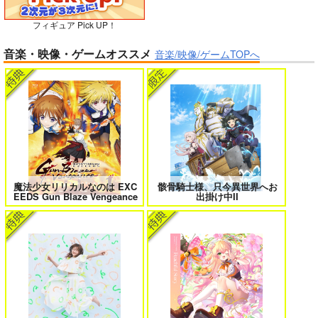
フィギュア Pick UP！
ボクの理想の異世界生活 転生したら
異世界から来た君と共に過ごす日常
音楽・映像・ゲームオススメ
ケモ耳娘だらけの世界でハーレムに
2
音楽/映像/ゲームTOPへ
3
黒白のアヴェスター 3
神座万象・第十四機
関
2,178
円
専売
＃ラブコメ好きとこっそり繋がりた
エロゲの鬱エンドからヒロイン達を
（税込）
い
救済したら 2
オリジナル
サンプル
魔法少女リリカルなのは EXC
骸骨騎士様、只今異世界へお
EEDS Gun Blaze Vengeance
出掛け中II
カート
女友達は頼めば意外とヤらせてくれ
HELL’o WORK！～賽の河原で積石
る 8
を崩すだけの簡単なお仕事って聞い
たのに～