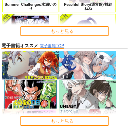
Summer Challenger/水瀬いの
Peachful Story(通常盤)/桃鈴
よくある令嬢転生だと思ったのに 5
僕のカノジョ先生 17
り
ねね
もっと見る！
孤独だった国民的美少女の妹を一晩
一畳間まんきつ暮らし! 5
電子書籍オススメ
泊めたら懐かれた
電子書籍TOP
黄泉のツガイ
インゴクダンチ
人狼機ウィンヴルガ ー叛逆篇ー 5
魔王マーラ煩悩学園 ～勇者、教師に
堕とされる～ 1
理想の彼女 3
時々ボソッとロシア語でデレる勇者
のアーリャさん
アイドルマスター ミリオンラ
もっと見る！
春夏秋冬代行者 春の舞
イブ！