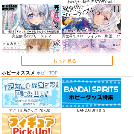
われない 時子 IF STORY vol.1
BLUE nankaAkanjin
社畜巡礼記３ 南米ス
Lynx Lenx
oOMNIBUS
ペシャル
碧茶園
完全解呪のプリースト 2
異世界でスローライフを〈願望〉 11
ハイパーソニックソウ
赤茄子労働組合
1,257
円
専売
（税込）
ル
1,375
円
専売
（税込）
VOCALOID
鏡音レン
3,025
円
Dr.STONE
（税込）
もっと見る！
あさぎりゲン
Fate/Grand Order
七海龍水
氷月
アルジュナ
カルナ
嫁候補、うちに住むらしい。 #古民
禁断で禁断じゃないちょっと禁断な
ホビーオススメ
ホビーTOP
家・美少女3人・耳付き幼馴染
義兄妹ラブコメは未遂えっちから始
サンプル
サンプル
サンプル
まる。
カート
カート
カート
No.9
アクリル系グッズ PickUp！
BANDAI SPIRITS
ガールズゾンビパーティー 5
侯爵嫡男好色物語 ～異世界ハーレム
英雄戦記～ 10