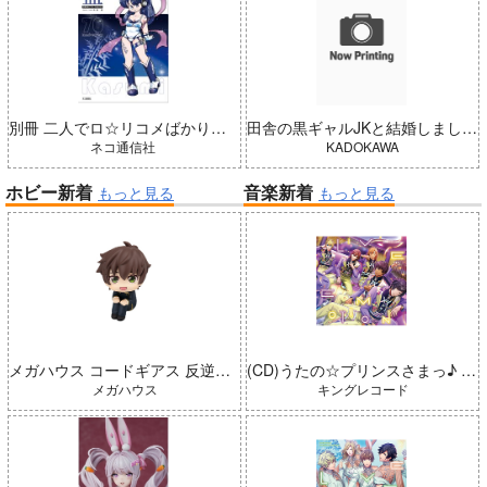
別冊 二人でロ☆リコメばかり描いていた 藍（五藤加純イラストCollection）
田舎の黒ギャルJKと結婚しました 4
ネコ通信社
KADOKAWA
ホビー新着
音楽新着
もっと見る
もっと見る
メガハウス コードギアス 反逆のルルーシュ るかっぷ 枢木スザク 完成品
(CD)うたの☆プリンスさまっ♪ LIVE EMOTION 2nd Anniversary CD レン・翔・セシル・嶺二・綺羅
メガハウス
キングレコード