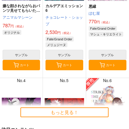
嫌な顔されながらおパ
カルデアエミッション
悪縁
ンツ見せてもらいたい
6
ぽむ屋
本14
アニマルマシーン
チョコレート・ショッ
770
円
（税込）
プ
787
円
（税込）
7月31日掲載
7月31日掲載
Fate/Grand Order
2,530
オリジナル
円
（税込）
マシュ・キリエライト
Fate/Grand Order
リリス
メリュジーヌ
サンプル
サンプル
サンプル
7月30日掲載
7月30日掲載
カート
カート
カート
No.4
No.5
No.6
7月28日掲載
7月28日掲載
もっと見る！