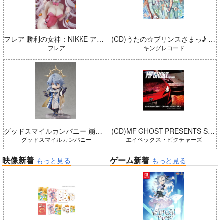
フレア 勝利の女神：NIKKE アリス：ワンダーランドバニー 完成品
(CD)うたの☆プリンスさまっ♪ LIVE EMOTION 2nd Anniversary CD トキヤ・カミュ・瑛二・大和
フレア
キングレコード
グッドスマイルカンパニー 崩壊：スターレイル ねんどろいどどーる サンデー 完成品
(CD)MF GHOST PRESENTS SUPER EUROBEAT × ORIGINAL SOUNDTRACK NEW COLLECTION Vol.3
グッドスマイルカンパニー
エイベックス・ピクチャーズ
映像新着
ゲーム新着
もっと見る
もっと見る