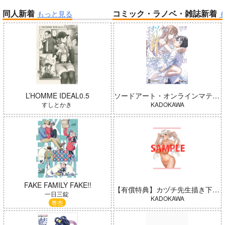
同人新着
コミック・ラノベ・雑誌新着
もっと見る
帝国機神ヴォルカミオン 2
ふかふかダンジョン攻略記 19
「魔法少女リリカルなのは EX
「少女☆歌劇 レヴュースタァ
CEEDS Gun Blaze Vengeanc
ライト」スペシャルライブ “St
e」オープニングテーマ CRIM
arry Horizon” Blu-ray(初回限
SON BULLET/水樹奈々
定版)
L’HOMME IDEAL0.5
ソードアート・オンラインマテリアル シュガーリィ・デイズ 001
すしとかき
KADOKAWA
「ポケモン feat. 初音ミク VO
LTAGE Live！」Blu-ray特装
FAKE FAMILY FAKE!!
【有償特典】カヅチ先生描き下ろしB2タペストリー（田舎の黒ギャルJKと結婚しました 4）
盤
よわよわ先生
一日三錠
KADOKAWA
専売