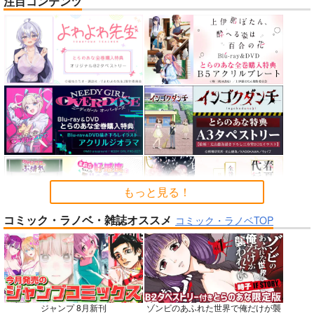
注目コンテンツ
nanka A kanji no titl
RED nankaAkanjino
STRIKE THE SUMME
e
OMNIBUS
R
ハイパーソニックソウ
ハイパーソニックソウ
mohumohu
ル
ル
1,100
円
専売
（税込）
2,200
3,025
円
円
ストライク・ザ・ブラッド
（税込）
（税込）
姫柊雪菜
藍羽浅葱
Fate/Grand Order
Fate/Grand Order
煌坂紗矢華
インドラ
近藤勇
カルナ
アルジュナ
サンプル
サンプル
サンプル
カート
カート
カート
もっと見る！
コミック・ラノベ・雑誌オススメ
No.6
No.8
No.9
コミック・ラノベTOP
ジャンプ 8月新刊
ゾンビのあふれた世界で俺だけが襲