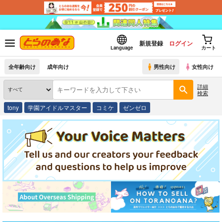
新規登録
ログイン
Language
カート
全年齢向け
成年向け
男性向け
女性向け
詳細
検索
tony
学園アイドルマスター
コミケ
ゼンゼロ