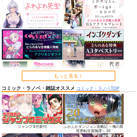
カルデアエミッション
FGO OEKAKI Rando
蒐集
6
m5
羊小屋
チョコレート・ショッ
たけさと
787
円
専売
（税込）
プ
1,320
円
（税込）
Fate/Grand Order
2,530
円
Fate/Grand Order
（税込）
曲亭馬琴
鈴鹿御前
Fate/Grand Order
メリュジーヌ
サンプル
サンプル
サンプル
カート
カート
カート
もっと見る！
コミック・ラノベ・雑誌オススメ
コミック・ラノベTOP
No.7
No.7
No.9
ジャンプ 8月新刊
ふかふかダンジョン攻略記 ～俺の異
世界転生冒険譚～ 20