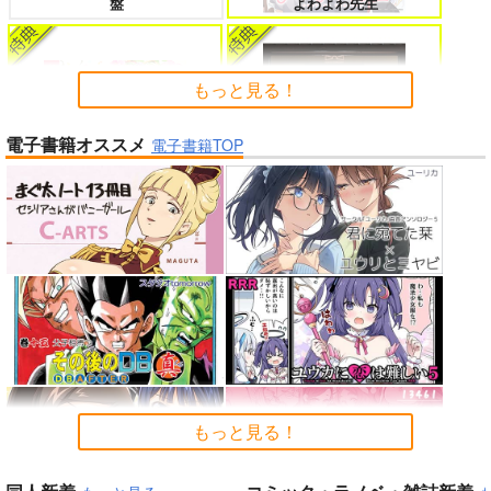
盤
よわよわ先生
たのに～
もっと見る！
電子書籍オススメ
よくある令嬢転生だと思ったのに 5
僕のカノジョ先生 17
電子書籍TOP
「少女☆歌劇 レヴュースタァ
ライト」スペシャルライブ “St
Peachful Story(通常盤)/桃鈴
arry Horizon” Blu-ray(初回限
ねね
定版)
孤独だった国民的美少女の妹を一晩
人狼機ウィンヴルガ ー叛逆篇ー 5
泊めたら懐かれた
魔王マーラ煩悩学園 ～勇者、教師に
時々ボソッとロシア語でデレる勇者
堕とされる～ 1
のアーリャさん
もっと見る！
インゴクダンチ
黄泉のツガイ