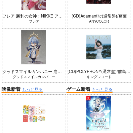
フレア 勝利の女神：NIKKE アリス：ワンダーランドバニー 完成品
(CD)Adamantite(通常盤)/葛葉
フレア
ANYCOLOR
グッドスマイルカンパニー 崩壊：スターレイル ねんどろいどどーる サンデー 完成品
(CD)POLYPHONY(通常盤)/前島亜美
グッドスマイルカンパニー
キングレコード
映像新着
ゲーム新着
もっと見る
もっと見る