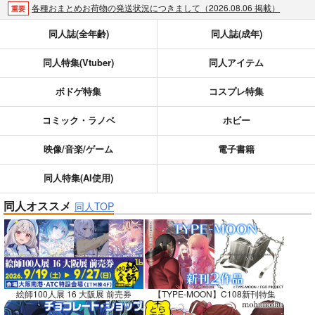
各種おまとめお荷物の発送状況につきまして（2026.08.06 掲載）
重要
【2026/5/7より】再販投票システム・アップデートのお知らせ（2026.05.07 掲載）
重要
同人誌(全年齢)
同人誌(成年)
【2026/4/1より】とらのあなプレミアム、新支払い方法＆新プラン導入のお知らせ（2026.03.09 掲載）
重要
同人特集(Vtuber)
同人アイテム
おまとめサイクル「定期便(月2)」一般会員様の利用再開のお知らせ（2026.02.05 掲載）
重要
「とらのあな×駿河屋日本橋乙女同人誌館」通販店頭受取サービス開始のお知らせ（2026.01.05 更新｜2025.12.30 掲載）
重要
ボドゲ特集
コスプレ特集
【2025/12/1より】「通販ポイント⇒とらコイン変換キャンペーン」終了のお知らせ（2025.11.21 掲載）
重要
個人情報保護方針の改定について（2025.09.19 更新｜2025.08.01 掲載）
重要
コミック・ラノベ
ホビー
ポイント付与・管理体制改定のお知らせ（2024.11.20 掲載）
重要
映像/音楽/ゲーム
電子書籍
全てのお知らせを見る
同人特集(AI使用)
同人オススメ
同人TOP
絵師100人展 16 大阪展 前売券
【TYPE-MOON】C108新刊特集