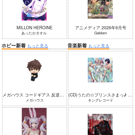
MILLON HEROINE
アニメディア 2026年9月号
あったかタオル
Gakken
ホビー新着
音楽新着
もっと見る
もっと見る
メガハウス コードギアス 反逆のルルーシュ るかっぷ 枢木スザク 完成品
(CD)うたの☆プリンスさまっ♪ LIVE EMOTION 2nd Anniversary CD トキヤ・カミュ・瑛二・大和
メガハウス
キングレコード