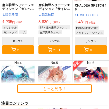
麻宮騎亜ヘリテージエ
麻宮騎亜ヘリテージエ
CHALDEA SKETCH 1
ディション「ガンヘッ
ディション「サイレン
6
ド」上巻
トメビウス」03 キデ
太陽系旅団
太陽系旅団
CLOSET CHILD
ィ編
4,235
3,630
1,481
円
円
円
（税込）
（税込）
（税込）
8月2日掲載
8月2日掲載
オリジナル
SF・近未来系ファンタジー
Fate/Grand Order
ガンヘッド
ニム
香津美リキュール
メタトロン・ジャンヌ
ブルックリン
キディ
リリス
サンプル
サンプル
サンプル
カート
カート
カート
7月31日掲載
7月31日掲載
No.4
No.5
No.6
7月30日掲載
7月30日掲載
もっと見る！
注目コンテンツ