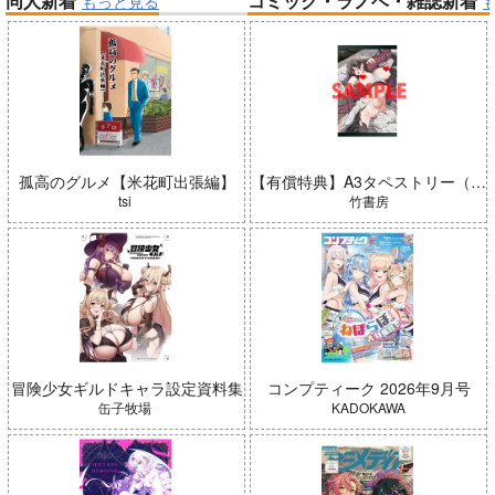
同人新着
コミック・ラノベ・雑誌新着
もっと見る
帝国機神ヴォルカミオン 2
ふかふかダンジョン攻略記 19
アイドルマスター ミリオンラ
Summer Challenger/水瀬いの
イブ！
り
孤高のグルメ【米花町出張編】
【有償特典】A3タペストリー（ガールズゾンビパーティー 5）
tsi
竹書房
「魔法少女リリカルなのは EX
CEEDS Gun Blaze Vengeanc
e」オープニングテーマ CRIM
冒険少女ギルドキャラ設定資料集
コンプティーク 2026年9月号
SON BULLET/水樹奈々
春夏秋冬代行者 春の舞
缶子牧場
KADOKAWA