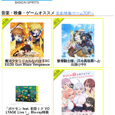
BANDAI SPIRITS
ガールズゾンビパーティー 5
侯爵嫡男好色物語 ～異世界ハーレム
音楽・映像・ゲームオススメ
英雄戦記～ 10
音楽/映像/ゲームTOPへ
作って食べよう陸軍
飯-野外炊事・携行食
編-
シオサイ。
1,100
円
専売
（税込）
ミリタリー
ボクの理想の異世界生活 転生したら
異世界から来た君と共に過ごす日常
ケモ耳娘だらけの世界でハーレムに
2
3
サンプル
カート
魔法少女リリカルなのは EXC
骸骨騎士様、只今異世界へお
EEDS Gun Blaze Vengeance
出掛け中II
＃ラブコメ好きとこっそり繋がりた
エロゲの鬱エンドからヒロイン達を
い
救済したら 2
「ポケモン feat. 初音ミク VO
女友達は頼めば意外とヤらせてくれ
HELL’o WORK！～賽の河原で積石
LTAGE Live！」Blu-ray特装
る 8
を崩すだけの簡単なお仕事って聞い