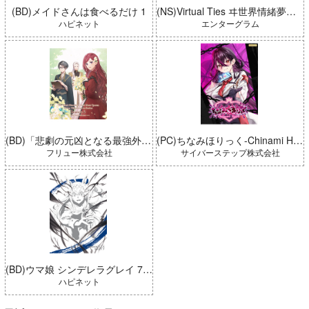
(BD)メイドさんは食べるだけ 1
(NS)Virtual Ties ヰ世界情緒夢想曲 完全生産限定版
ハピネット
エンターグラム
(BD)「悲劇の元凶となる最強外道ラスボス女王は民の為に尽くします。 Season2」BD-BOX 上巻
(PC)ちなみほりっく-Chinami Holic 特典付き 限定ボックス
フリュー株式会社
サイバーステップ株式会社
(BD)ウマ娘 シンデレラグレイ 7 豪華版 (とらのあな限定版)
ハピネット