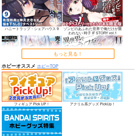
Fresh＆Smooth
嫌な顔されながらおパ
FETISH ACADEMY
ンツ見せてもらいたい
ロイヤルマウンテン
ロイヤルマウンテン
ハニートラップ・シェアハウス 9
ゾンビのあふれた世界で俺だけが襲
本14
アニマルマシーン
われない 時子 IF STORY vol.1
770
770
円
円
（税込）
（税込）
787
円
（税込）
オリジナル
オリジナル
オリジナル
青山 澄香
青山 澄香
もっと見る！
白峰 莉花
白峰 莉花
サンプル
サンプル
サンプル
メレ・レタナグア
メレ・レタナグア
ホビーオススメ
ホビーTOP
完全解呪のプリースト 2
異世界でスローライフを〈願望〉 11
カート
カート
カート
No.10
嫁候補、うちに住むらしい。 #古民
禁断で禁断じゃないちょっと禁断な
フィギュア Pick UP！
アクリル系グッズ PickUp！
家・美少女3人・耳付き幼馴染
義兄妹ラブコメは未遂えっちから始
まる。