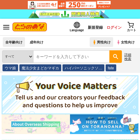
新規登録
ログイン
Language
カート
全年齢向け
成年向け
男性向け
女性向け
詳細
検索
ウマ娘
魔法少女まどかマギカ
ハイパーソニックソ…
fate