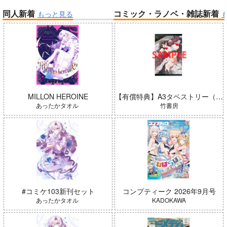
同人新着
コミック・ラノベ・雑誌新着
もっと見る
帝国機神ヴォルカミオン 2
ふかふかダンジョン攻略記 19
Peachful Story(通常盤)/桃鈴
ねね
春夏秋冬代行者 春の舞
MILLON HEROINE
【有償特典】A3タペストリー（ガールズゾンビパーティー 5）
あったかタオル
竹書房
Summer Challenger/水瀬いの
#コミケ103新刊セット
コンプティーク 2026年9月号
り
黄泉のツガイ
あったかタオル
KADOKAWA