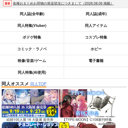
各種おまとめお荷物の発送状況につきまして（2026.08.06 掲載）
重要
【2026/5/7より】再販投票システム・アップデートのお知らせ（2026.05.07 掲載）
重要
同人誌(全年齢)
同人誌(成年)
【2026/4/1より】とらのあなプレミアム、新支払い方法＆新プラン導入のお知らせ（2026.03.09 掲載）
重要
同人特集(Vtuber)
同人アイテム
おまとめサイクル「定期便(月2)」一般会員様の利用再開のお知らせ（2026.02.05 掲載）
重要
「とらのあな×駿河屋日本橋乙女同人誌館」通販店頭受取サービス開始のお知らせ（2026.01.05 更新｜2025.12.30 掲載）
重要
ボドゲ特集
コスプレ特集
【2025/12/1より】「通販ポイント⇒とらコイン変換キャンペーン」終了のお知らせ（2025.11.21 掲載）
重要
個人情報保護方針の改定について（2025.09.19 更新｜2025.08.01 掲載）
重要
コミック・ラノベ
ホビー
ポイント付与・管理体制改定のお知らせ（2024.11.20 掲載）
重要
映像/音楽/ゲーム
電子書籍
全てのお知らせを見る
同人特集(AI使用)
同人オススメ
同人TOP
絵師100人展 16 大阪展 前売券
【TYPE-MOON】C108新刊特集