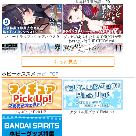
世界転生冒険譚～ 20
悪縁
RED nankaAkanjino
社畜巡礼記３ 南米ス
OMNIBUS
ペシャル
ぽむ屋
ハニートラップ・シェアハウス 9
ゾンビのあふれた世界で俺だけが襲
ハイパーソニックソウ
赤茄子労働組合
われない 時子 IF STORY vol.1
770
円
（税込）
ル
1,375
円
専売
（税込）
Fate/Grand Order
3,025
円
Dr.STONE
（税込）
マシュ・キリエライト
もっと見る！
あさぎりゲン
Fate/Grand Order
リリス
七海龍水
氷月
カルナ
アルジュナ
ホビーオススメ
ホビーTOP
完全解呪のプリースト 2
異世界でスローライフを〈願望〉 11
サンプル
サンプル
サンプル
カート
カート
カート
No.10
嫁候補、うちに住むらしい。 #古民
禁断で禁断じゃないちょっと禁断な
フィギュア Pick UP！
アクリル系グッズ PickUp！
家・美少女3人・耳付き幼馴染
義兄妹ラブコメは未遂えっちから始
まる。