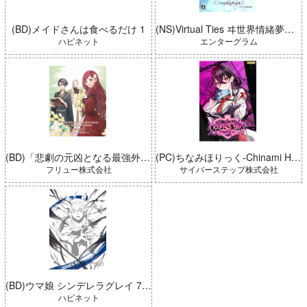
(BD)メイドさんは食べるだけ 1
(NS)Virtual Ties ヰ世界情緒夢想曲 完全生産限定版
ハピネット
エンターグラム
(BD)「悲劇の元凶となる最強外道ラスボス女王は民の為に尽くします。 Season2」BD-BOX 上巻
(PC)ちなみほりっく-Chinami Holic 特典付き 限定ボックス
フリュー株式会社
サイバーステップ株式会社
(BD)ウマ娘 シンデレラグレイ 7 豪華版 (とらのあな限定版)
ハピネット