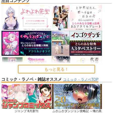
注目コンテンツ
nanka A kanji no titl
作って食べよう陸軍
公王様のおしごと
e
飯-野外炊事・携行食
C:設計室
編-
ハイパーソニックソウ
シオサイ。
700
円
（税込）
ル
1,100
円
専売
（税込）
機動戦士GundamGQuuuuuuX
2,200
円
ミリタリー
（税込）
シャリア・ブル
Fate/Grand Order
アルテイシア
インドラ
近藤勇
サンプル
サンプル
サンプル
カート
カート
カート
もっと見る！
コミック・ラノベ・雑誌オススメ
No.6
No.8
No.8
コミック・ラノベTOP
ジャンプ 8月新刊
ふかふかダンジョン攻略記 ～俺の異