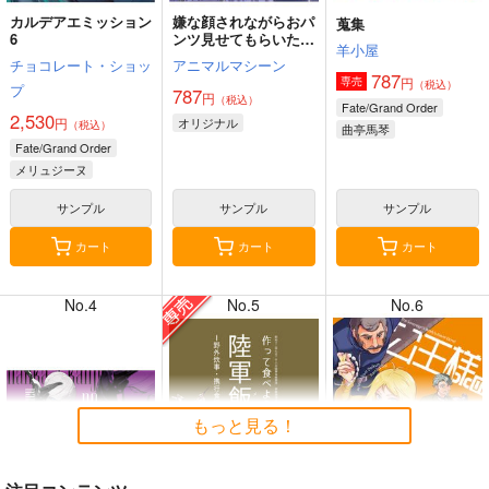
カルデアエミッション
嫌な顔されながらおパ
蒐集
6
ンツ見せてもらいたい
羊小屋
本14
チョコレート・ショッ
アニマルマシーン
787
円
専売
（税込）
プ
787
円
（税込）
8月2日掲載
8月2日掲載
Fate/Grand Order
2,530
円
オリジナル
（税込）
曲亭馬琴
Fate/Grand Order
メリュジーヌ
サンプル
サンプル
サンプル
7月31日掲載
7月31日掲載
カート
カート
カート
No.4
No.5
No.6
7月30日掲載
7月30日掲載
もっと見る！