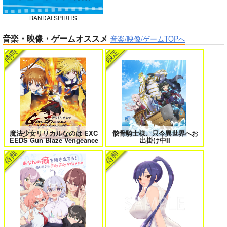
BANDAI SPIRITS
ガールズゾンビパーティー 5
侯爵嫡男好色物語 ～異世界ハーレム
音楽・映像・ゲームオススメ
英雄戦記～ 10
音楽/映像/ゲームTOPへ
BLUE nankaAkanjin
oOMNIBUS
ハイパーソニックソウ
ル
ボクの理想の異世界生活 転生したら
異世界から来た君と共に過ごす日常
ケモ耳娘だらけの世界でハーレムに
2
3,025
3
円
（税込）
Fate/Grand Order
アルジュナ
カルナ
魔法少女リリカルなのは EXC
骸骨騎士様、只今異世界へお
EEDS Gun Blaze Vengeance
出掛け中II
サンプル
カート
＃ラブコメ好きとこっそり繋がりた
エロゲの鬱エンドからヒロイン達を
い
救済したら 2