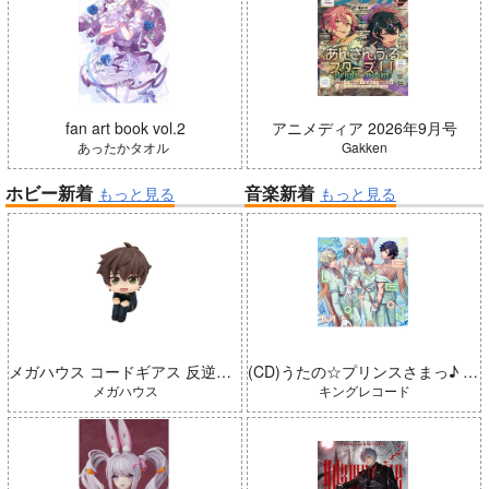
fan art book vol.2
アニメディア 2026年9月号
あったかタオル
Gakken
ホビー新着
音楽新着
もっと見る
もっと見る
メガハウス コードギアス 反逆のルルーシュ るかっぷ 枢木スザク 完成品
(CD)うたの☆プリンスさまっ♪ LIVE EMOTION 2nd Anniversary CD トキヤ・カミュ・瑛二・大和
メガハウス
キングレコード