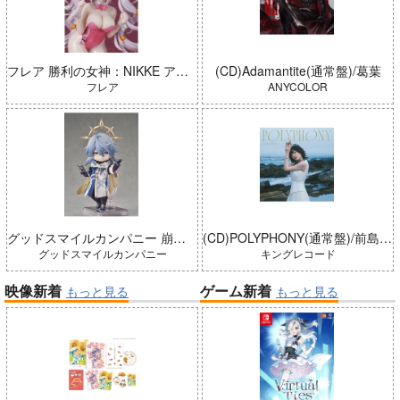
フレア 勝利の女神：NIKKE アリス：ワンダーランドバニー 完成品
(CD)Adamantite(通常盤)/葛葉
フレア
ANYCOLOR
グッドスマイルカンパニー 崩壊：スターレイル ねんどろいどどーる サンデー 完成品
(CD)POLYPHONY(通常盤)/前島亜美
グッドスマイルカンパニー
キングレコード
映像新着
ゲーム新着
もっと見る
もっと見る