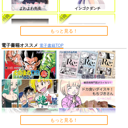
女友達は頼めば意外とヤらせてくれ
HELL’o WORK！～賽の河原で積石
る 8
を崩すだけの簡単なお仕事って聞い
よわよわ先生
インゴクダンチ
たのに～
もっと見る！
電子書籍オススメ
よくある令嬢転生だと思ったのに 5
僕のカノジョ先生 17
電子書籍TOP
「少女☆歌劇 レヴュースタァ
ライト」スペシャルライブ “St
arry Horizon” Blu-ray(初回限
アイドルマスター ミリオンラ
定版)
イブ！
孤独だった国民的美少女の妹を一晩
人狼機ウィンヴルガ ー叛逆篇ー 5
泊めたら懐かれた
「魔法少女リリカルなのは EX
魔王マーラ煩悩学園 ～勇者、教師に
時々ボソッとロシア語でデレる勇者
「ポケモン feat. 初音ミク VO
CEEDS Gun Blaze Vengeanc
堕とされる～ 1
のアーリャさん
LTAGE Live！」Blu-ray特装
e」オープニングテーマ CRIM
もっと見る！
盤
SON BULLET/水樹奈々