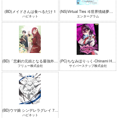
(BD)メイドさんは食べるだけ 1
(NS)Virtual Ties ヰ世界情緒夢想曲 完全生産限定版
ハピネット
エンターグラム
(BD)「悲劇の元凶となる最強外道ラスボス女王は民の為に尽くします。 Season2」BD-BOX 上巻
(PC)ちなみほりっく-Chinami Holic 特典付き 限定ボックス
フリュー株式会社
サイバーステップ株式会社
(BD)ウマ娘 シンデレラグレイ 7 豪華版 (とらのあな限定版)
ハピネット