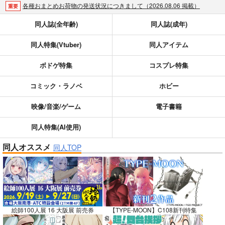
各種おまとめお荷物の発送状況につきまして（2026.08.06 掲載）
重要
【2026/5/7より】再販投票システム・アップデートのお知らせ（2026.05.07 掲載）
重要
同人誌(全年齢)
同人誌(成年)
【2026/4/1より】とらのあなプレミアム、新支払い方法＆新プラン導入のお知らせ（2026.03.09 掲載）
重要
同人特集(Vtuber)
同人アイテム
おまとめサイクル「定期便(月2)」一般会員様の利用再開のお知らせ（2026.02.05 掲載）
重要
「とらのあな×駿河屋日本橋乙女同人誌館」通販店頭受取サービス開始のお知らせ（2026.01.05 更新｜2025.12.30 掲載）
重要
ボドゲ特集
コスプレ特集
【2025/12/1より】「通販ポイント⇒とらコイン変換キャンペーン」終了のお知らせ（2025.11.21 掲載）
重要
個人情報保護方針の改定について（2025.09.19 更新｜2025.08.01 掲載）
重要
コミック・ラノベ
ホビー
ポイント付与・管理体制改定のお知らせ（2024.11.20 掲載）
重要
映像/音楽/ゲーム
電子書籍
全てのお知らせを見る
同人特集(AI使用)
同人オススメ
同人TOP
絵師100人展 16 大阪展 前売券
【TYPE-MOON】C108新刊特集