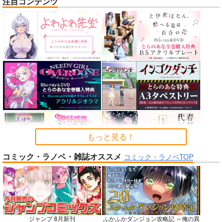
注目コンテンツ
神様の乗車券１
HOLO A LIVE vol.5
未観測のステラ
70年式悠久機関
tex-mex
あさぎ屋
2,970
1,100
1,572
円
円
円
（税込）
（税込）
（税込）
オリジナル
ホロライブ
【推しの子】
星野アクア×星野ルビー
サンプル
サンプル
サンプル
カート
カート
カート
もっと見る！
No.6
No.6
No.6
コミック・ラノベ・雑誌オススメ
コミック・ラノベTOP
ジャンプ 8月新刊
ふかふかダンジョン攻略記 ～俺の異