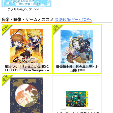
アクリル系グッズ PickUp！
ガールズゾンビパーティー 5
侯爵嫡男好色物語 ～異世界ハーレム
競売でマンションを買
音楽・映像・ゲームオススメ
英雄戦記～ 10
音楽/映像/ゲームTOPへ
った話。３
さくら研究室
550
円
（税込）
オリジナル
作者
パイセン
ボクの理想の異世界生活 転生したら
異世界から来た君と共に過ごす日常
ケモ耳娘だらけの世界でハーレムに
2
サンプル
3
カート
魔法少女リリカルなのは EXC
骸骨騎士様、只今異世界へお
EEDS Gun Blaze Vengeance
出掛け中II
＃ラブコメ好きとこっそり繋がりた
エロゲの鬱エンドからヒロイン達を
い
救済したら 2