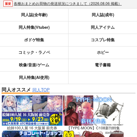
各種おまとめお荷物の発送状況につきまして（2026.08.06 掲載）
重要
【2026/5/7より】再販投票システム・アップデートのお知らせ（2026.05.07 掲載）
重要
同人誌(全年齢)
同人誌(成年)
【2026/4/1より】とらのあなプレミアム、新支払い方法＆新プラン導入のお知らせ（2026.03.09 掲載）
重要
同人特集(Vtuber)
同人アイテム
おまとめサイクル「定期便(月2)」一般会員様の利用再開のお知らせ（2026.02.05 掲載）
重要
「とらのあな×駿河屋日本橋乙女同人誌館」通販店頭受取サービス開始のお知らせ（2026.01.05 更新｜2025.12.30 掲載）
重要
ボドゲ特集
コスプレ特集
【2025/12/1より】「通販ポイント⇒とらコイン変換キャンペーン」終了のお知らせ（2025.11.21 掲載）
重要
個人情報保護方針の改定について（2025.09.19 更新｜2025.08.01 掲載）
重要
コミック・ラノベ
ホビー
ポイント付与・管理体制改定のお知らせ（2024.11.20 掲載）
重要
映像/音楽/ゲーム
電子書籍
全てのお知らせを見る
同人特集(AI使用)
同人オススメ
同人TOP
絵師100人展 16 大阪展 前売券
【TYPE-MOON】C108新刊特集