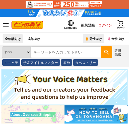
新規登録
ログイン
Language
カート
全年齢向け
成年向け
男性向け
女性向け
詳細
検索
マニャ子
学園アイドルマスター
原神
タペストリー