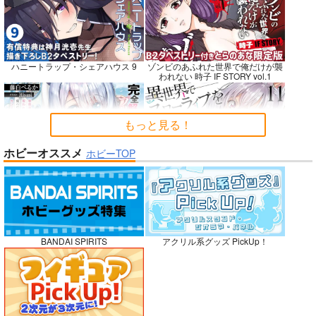
Fresh＆Smooth
嫌な顔されながらおパ
FETISH ACADEMY
ンツ見せてもらいたい
ロイヤルマウンテン
ロイヤルマウンテン
ハニートラップ・シェアハウス 9
ゾンビのあふれた世界で俺だけが襲
本14
アニマルマシーン
われない 時子 IF STORY vol.1
770
770
円
円
（税込）
（税込）
787
円
（税込）
オリジナル
オリジナル
オリジナル
青山 澄香
青山 澄香
もっと見る！
白峰 莉花
白峰 莉花
サンプル
サンプル
サンプル
メレ・レタナグア
メレ・レタナグア
ホビーオススメ
ホビーTOP
完全解呪のプリースト 2
異世界でスローライフを〈願望〉 11
カート
カート
カート
No.10
嫁候補、うちに住むらしい。 #古民
禁断で禁断じゃないちょっと禁断な
BANDAI SPIRITS
アクリル系グッズ PickUp！
家・美少女3人・耳付き幼馴染
義兄妹ラブコメは未遂えっちから始
まる。