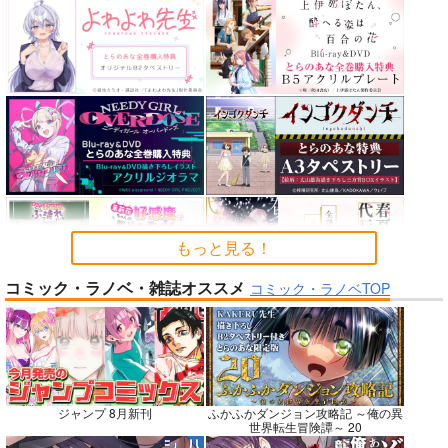
カルデアエミッション
FGO OEKAKI Rando
蒐集
6
m5
羊小屋
チョコレート・ショッ
たけさと
787
円
専売
（税込）
プ
1,320
円
（税込）
Fate/Grand Order
2,530
円
Fate/Grand Order
（税込）
曲亭馬琴
鈴鹿御前
Fate/Grand Order
メリュジーヌ
サンプル
サンプル
サンプル
再販希望
カート
カート
もっと見る！
コミック・ラノベ・雑誌オススメ
コミック・ラノベTOP
No.7
No.7
No.9
ジャンプ 8月新刊
ふかふかダンジョン攻略記 ～俺の異
世界転生冒険譚～ 20