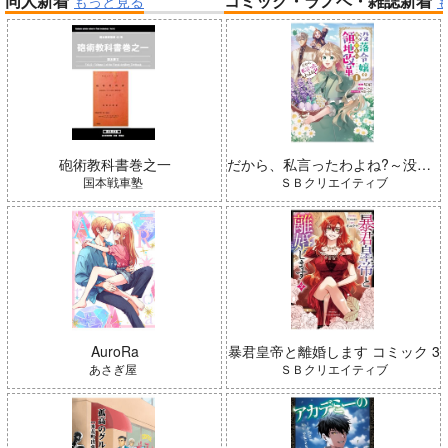
同人新着
コミック・ラノベ・雑誌新着
もっと見る
帝国機神ヴォルカミオン 2
ふかふかダンジョン攻略記 19
「魔法少女リリカルなのは EX
CEEDS Gun Blaze Vengeanc
e」オープニングテーマ CRIM
インゴクダンチ
SON BULLET/水樹奈々
砲術教科書巻之一
だから、私言ったわよね?～没落令嬢の案外楽しい領地改革～ コミック 1
国本戦車塾
ＳＢクリエイティブ
「少女☆歌劇 レヴュースタァ
ライト」スペシャルライブ “St
arry Horizon” Blu-ray(初回限
AuroRa
暴君皇帝と離婚します コミック 3
定版)
春夏秋冬代行者 春の舞
あさぎ屋
ＳＢクリエイティブ