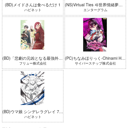
(BD)メイドさんは食べるだけ 1
(NS)Virtual Ties ヰ世界情緒夢想曲 完全生産限定版
ハピネット
エンターグラム
(BD)「悲劇の元凶となる最強外道ラスボス女王は民の為に尽くします。 Season2」BD-BOX 上巻
(PC)ちなみほりっく-Chinami Holic 特典付き 限定ボックス
フリュー株式会社
サイバーステップ株式会社
(BD)ウマ娘 シンデレラグレイ 7 豪華版 (とらのあな限定版)
ハピネット