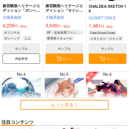
麻宮騎亜ヘリテージエ
麻宮騎亜ヘリテージエ
CHALDEA SKETCH 1
ディション「ガンヘッ
ディション「サイレン
6
ド」上巻
トメビウス」03 キデ
太陽系旅団
太陽系旅団
CLOSET CHILD
ィ編
4,235
3,630
1,481
円
円
円
（税込）
（税込）
（税込）
8月2日掲載
8月2日掲載
オリジナル
SF・近未来系ファンタジー
Fate/Grand Order
ガンヘッド
ニム
香津美リキュール
メタトロン・ジャンヌ
ブルックリン
キディ
リリス
サンプル
サンプル
サンプル
再販希望
カート
カート
7月31日掲載
7月31日掲載
No.4
No.5
No.6
7月30日掲載
7月30日掲載
もっと見る！
注目コンテンツ