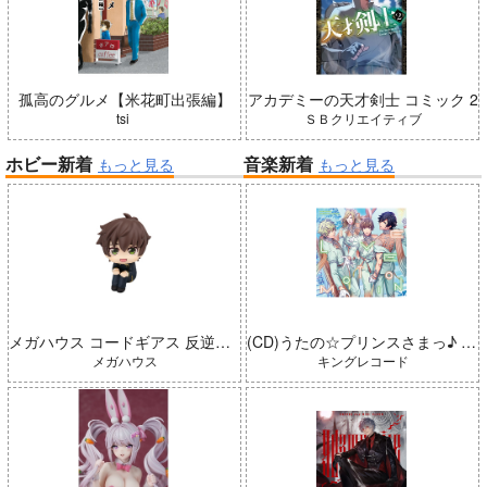
孤高のグルメ【米花町出張編】
アカデミーの天才剣士 コミック 2
tsi
ＳＢクリエイティブ
ホビー新着
音楽新着
もっと見る
もっと見る
メガハウス コードギアス 反逆のルルーシュ るかっぷ 枢木スザク 完成品
(CD)うたの☆プリンスさまっ♪ LIVE EMOTION 2nd Anniversary CD トキヤ・カミュ・瑛二・大和
メガハウス
キングレコード