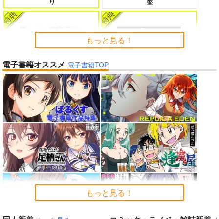
り
盤
たのに～
もっと見る！
電子書籍オススメ
よくある令嬢転生だと思ったのに 5
僕のカノジョ先生 17
電子書籍TOP
Peachful Story(通常盤)/桃鈴
アイドルマスター ミリオンラ
ねね
イブ！
孤独だった国民的美少女の妹を一晩
人狼機ウィンヴルガ ー叛逆篇ー 5
泊めたら懐かれた
魔王マーラ煩悩学園 ～勇者、教師に
時々ボソッとロシア語でデレる勇者
堕とされる～ 1
のアーリャさん
もっと見る！
黄泉のツガイ
よわよわ先生