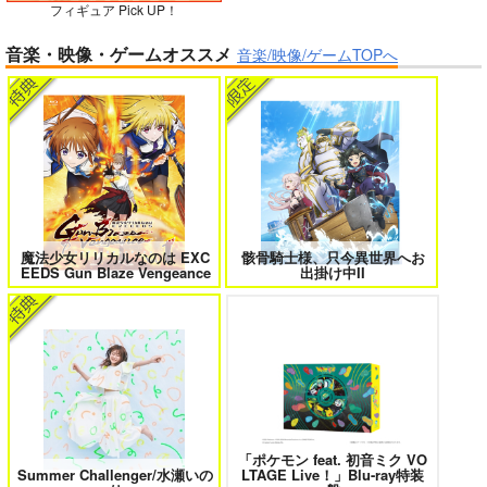
フィギュア Pick UP！
ガールズゾンビパーティー 5
侯爵嫡男好色物語 ～異世界ハーレム
音楽・映像・ゲームオススメ
英雄戦記～ 10
音楽/映像/ゲームTOPへ
作って食べよう陸軍
飯-野外炊事・携行食
編-
シオサイ。
1,100
円
専売
（税込）
ミリタリー
ボクの理想の異世界生活 転生したら
異世界から来た君と共に過ごす日常
ケモ耳娘だらけの世界でハーレムに
2
3
サンプル
カート
魔法少女リリカルなのは EXC
骸骨騎士様、只今異世界へお
EEDS Gun Blaze Vengeance
出掛け中II
＃ラブコメ好きとこっそり繋がりた
エロゲの鬱エンドからヒロイン達を
い
救済したら 2
「ポケモン feat. 初音ミク VO
女友達は頼めば意外とヤらせてくれ
HELL’o WORK！～賽の河原で積石
Summer Challenger/水瀬いの
LTAGE Live！」Blu-ray特装
る 8
を崩すだけの簡単なお仕事って聞い