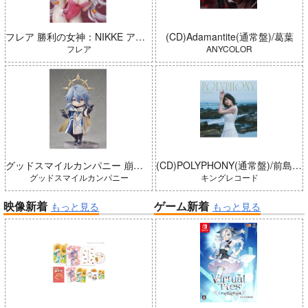
フレア 勝利の女神：NIKKE アリス：ワンダーランドバニー 完成品
(CD)Adamantite(通常盤)/葛葉
フレア
ANYCOLOR
グッドスマイルカンパニー 崩壊：スターレイル ねんどろいどどーる サンデー 完成品
(CD)POLYPHONY(通常盤)/前島亜美
グッドスマイルカンパニー
キングレコード
映像新着
ゲーム新着
もっと見る
もっと見る