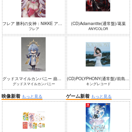
フレア 勝利の女神：NIKKE アリス：ワンダーランドバニー 完成品
(CD)Adamantite(通常盤)/葛葉
フレア
ANYCOLOR
グッドスマイルカンパニー 崩壊：スターレイル ねんどろいどどーる サンデー 完成品
(CD)POLYPHONY(通常盤)/前島亜美
グッドスマイルカンパニー
キングレコード
映像新着
ゲーム新着
もっと見る
もっと見る