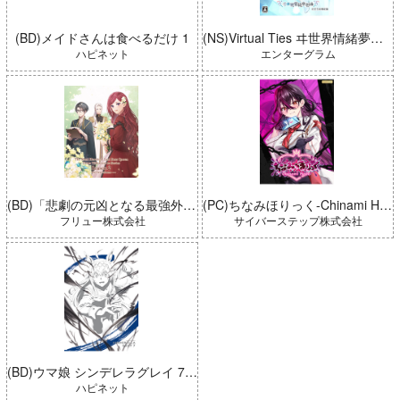
(BD)メイドさんは食べるだけ 1
(NS)Virtual Ties ヰ世界情緒夢想曲 完全生産限定版
ハピネット
エンターグラム
(BD)「悲劇の元凶となる最強外道ラスボス女王は民の為に尽くします。 Season2」BD-BOX 上巻
(PC)ちなみほりっく-Chinami Holic 特典付き 限定ボックス
フリュー株式会社
サイバーステップ株式会社
(BD)ウマ娘 シンデレラグレイ 7 豪華版 (とらのあな限定版)
ハピネット