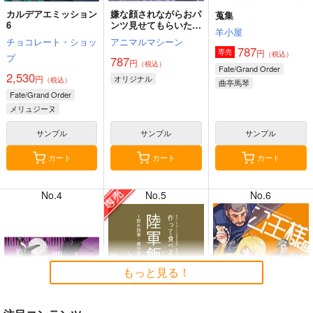
カルデアエミッション
嫌な顔されながらおパ
蒐集
6
ンツ見せてもらいたい
羊小屋
本14
チョコレート・ショッ
アニマルマシーン
787
円
専売
（税込）
プ
787
円
（税込）
8月2日掲載
8月2日掲載
Fate/Grand Order
2,530
円
オリジナル
（税込）
曲亭馬琴
Fate/Grand Order
メリュジーヌ
サンプル
サンプル
サンプル
7月31日掲載
7月31日掲載
カート
カート
カート
No.4
No.5
No.6
7月30日掲載
7月30日掲載
もっと見る！