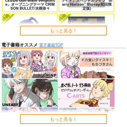
CEEDS Gun Blaze Vengeanc
ライト」スペシャルライブ “St
女友達は頼めば意外とヤらせてくれ
HELL’o WORK！～賽の河原で積石
e」オープニングテーマ CRIM
arry Horizon” Blu-ray(初回限
る 8
を崩すだけの簡単なお仕事って聞い
SON BULLET/水樹奈々
定版)
たのに～
もっと見る！
電子書籍オススメ
よくある令嬢転生だと思ったのに 5
僕のカノジョ先生 17
電子書籍TOP
インゴクダンチ
春夏秋冬代行者 春の舞
孤独だった国民的美少女の妹を一晩
人狼機ウィンヴルガ ー叛逆篇ー 5
泊めたら懐かれた
魔王マーラ煩悩学園 ～勇者、教師に
時々ボソッとロシア語でデレる勇者
「ポケモン feat. 初音ミク VO
堕とされる～ 1
のアーリャさん
LTAGE Live！」Blu-ray特装
もっと見る！
盤
よわよわ先生