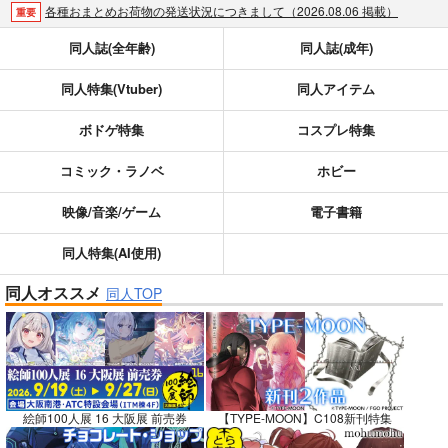
各種おまとめお荷物の発送状況につきまして（2026.08.06 掲載）
重要
【2026/5/7より】再販投票システム・アップデートのお知らせ（2026.05.07 掲載）
重要
同人誌(全年齢)
同人誌(成年)
【2026/4/1より】とらのあなプレミアム、新支払い方法＆新プラン導入のお知らせ（2026.03.09 掲載）
重要
同人特集(Vtuber)
同人アイテム
おまとめサイクル「定期便(月2)」一般会員様の利用再開のお知らせ（2026.02.05 掲載）
重要
「とらのあな×駿河屋日本橋乙女同人誌館」通販店頭受取サービス開始のお知らせ（2026.01.05 更新｜2025.12.30 掲載）
重要
ボドゲ特集
コスプレ特集
【2025/12/1より】「通販ポイント⇒とらコイン変換キャンペーン」終了のお知らせ（2025.11.21 掲載）
重要
個人情報保護方針の改定について（2025.09.19 更新｜2025.08.01 掲載）
重要
コミック・ラノベ
ホビー
ポイント付与・管理体制改定のお知らせ（2024.11.20 掲載）
重要
映像/音楽/ゲーム
電子書籍
全てのお知らせを見る
同人特集(AI使用)
同人オススメ
同人TOP
絵師100人展 16 大阪展 前売券
【TYPE-MOON】C108新刊特集