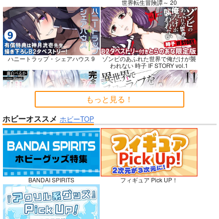
世界転生冒険譚～ 20
悪縁
RED nankaAkanjino
社畜巡礼記３ 南米ス
OMNIBUS
ペシャル
ぽむ屋
ハニートラップ・シェアハウス 9
ゾンビのあふれた世界で俺だけが襲
ハイパーソニックソウ
赤茄子労働組合
われない 時子 IF STORY vol.1
770
円
（税込）
ル
1,375
円
専売
（税込）
Fate/Grand Order
3,025
円
Dr.STONE
（税込）
マシュ・キリエライト
もっと見る！
あさぎりゲン
Fate/Grand Order
リリス
七海龍水
氷月
カルナ
アルジュナ
ホビーオススメ
ホビーTOP
完全解呪のプリースト 2
異世界でスローライフを〈願望〉 11
サンプル
サンプル
サンプル
カート
カート
カート
No.10
嫁候補、うちに住むらしい。 #古民
禁断で禁断じゃないちょっと禁断な
BANDAI SPIRITS
フィギュア Pick UP！
家・美少女3人・耳付き幼馴染
義兄妹ラブコメは未遂えっちから始
まる。