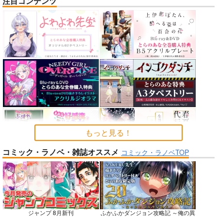
注目コンテンツ
nanka A kanji no titl
作って食べよう陸軍
公王様のおしごと
e
飯-野外炊事・携行食
C:設計室
編-
ハイパーソニックソウ
シオサイ。
700
円
（税込）
ル
1,100
円
専売
（税込）
機動戦士GundamGQuuuuuuX
2,200
円
ミリタリー
（税込）
シャリア・ブル
Fate/Grand Order
アルテイシア
インドラ
近藤勇
サンプル
サンプル
サンプル
カート
カート
カート
もっと見る！
コミック・ラノベ・雑誌オススメ
No.6
No.8
No.8
コミック・ラノベTOP
ジャンプ 8月新刊
ふかふかダンジョン攻略記 ～俺の異