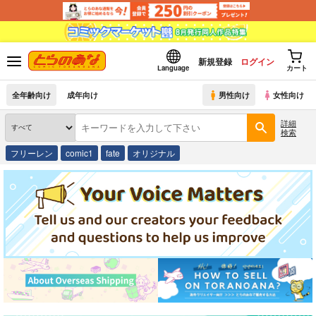
新規登録
ログイン
Language
カート
全年齢向け
成年向け
男性向け
女性向け
詳細
検索
フリーレン
comic1
fate
オリジナル