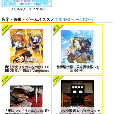
アクリル系グッズ PickUp！
ガールズゾンビパーティー 5
侯爵嫡男好色物語 ～異世界ハーレム
音楽・映像・ゲームオススメ
英雄戦記～ 10
音楽/映像/ゲームTOPへ
BLUE nankaAkanjin
oOMNIBUS
ハイパーソニックソウ
ル
ボクの理想の異世界生活 転生したら
異世界から来た君と共に過ごす日常
ケモ耳娘だらけの世界でハーレムに
2
3,025
3
円
（税込）
Fate/Grand Order
アルジュナ
カルナ
魔法少女リリカルなのは EXC
骸骨騎士様、只今異世界へお
EEDS Gun Blaze Vengeance
出掛け中II
サンプル
カート
＃ラブコメ好きとこっそり繋がりた
エロゲの鬱エンドからヒロイン達を
い
救済したら 2
「魔法少女リリカルなのは EX
「少女☆歌劇 レヴュースタァ