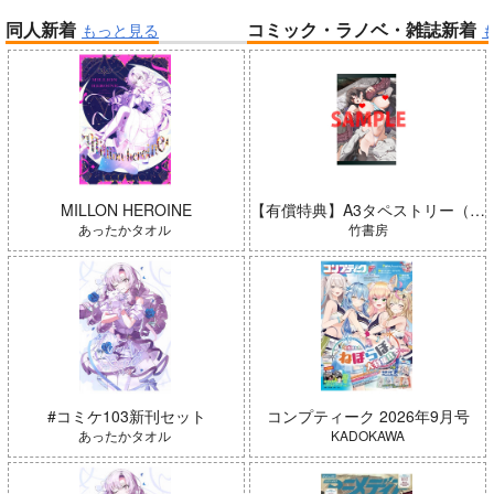
同人新着
コミック・ラノベ・雑誌新着
もっと見る
帝国機神ヴォルカミオン 2
ふかふかダンジョン攻略記 19
Peachful Story(通常盤)/桃鈴
Summer Challenger/水瀬いの
ねね
り
MILLON HEROINE
【有償特典】A3タペストリー（ガールズゾンビパーティー 5）
あったかタオル
竹書房
アイドルマスター ミリオンラ
#コミケ103新刊セット
コンプティーク 2026年9月号
イブ！
黄泉のツガイ
あったかタオル
KADOKAWA