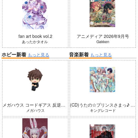
fan art book vol.2
アニメディア 2026年9月号
あったかタオル
Gakken
ホビー新着
音楽新着
もっと見る
もっと見る
メガハウス コードギアス 反逆のルルーシュ るかっぷ 枢木スザク 完成品
(CD)うたの☆プリンスさまっ♪ LIVE EMOTION 2nd Anniversary CD トキヤ・カミュ・瑛二・大和
メガハウス
キングレコード