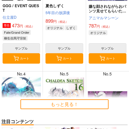
GGG / EVENT QUES
夏色しずく
嫌な顔されながらおパ
T
ンツ見せてもらいたい
5年目の放課後
本14
仕立屋D
アニマルマシーン
899
円
（税込）
473
787
円
専売
円
（税込）
（税込）
8月2日掲載
8月2日掲載
オリジナル
しずく
Fate/Grand Order
オリジナル
柳生但馬守宗矩
新宿のアーチャー
サンプル
サンプル
サンプル
レジスタンスのライダー
カート
カート
カート
7月31日掲載
7月31日掲載
No.4
No.5
No.5
7月30日掲載
7月30日掲載
もっと見る！
注目コンテンツ