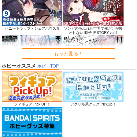
ぽに子の食レポごはん
蒐集
Fresh＆Smooth
図鑑3
羊小屋
ロイヤルマウンテン
ハニートラップ・シェアハウス 9
ゾンビのあふれた世界で俺だけが襲
なぐもカレー部
われない 時子 IF STORY vol.1
787
770
円
専売
円
（税込）
（税込）
2,200
円
（税込）
Fate/Grand Order
オリジナル
オリジナル
曲亭馬琴
青山 澄香
もっと見る！
白峰 莉花
サンプル
サンプル
サンプル
メレ・レタナグア
ホビーオススメ
ホビーTOP
完全解呪のプリースト 2
異世界でスローライフを〈願望〉 11
再販希望
カート
カート
No.10
嫁候補、うちに住むらしい。 #古民
禁断で禁断じゃないちょっと禁断な
フィギュア Pick UP！
アクリル系グッズ PickUp！
家・美少女3人・耳付き幼馴染
義兄妹ラブコメは未遂えっちから始
まる。