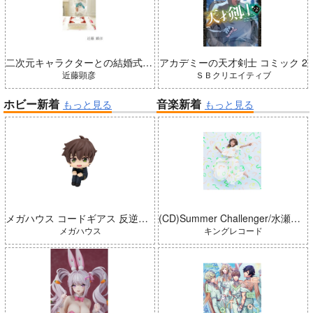
二次元キャラクターとの結婚式のしかた 第11版
アカデミーの天才剣士 コミック 2
近藤顕彦
ＳＢクリエイティブ
ホビー新着
音楽新着
もっと見る
もっと見る
メガハウス コードギアス 反逆のルルーシュ るかっぷ 枢木スザク 完成品
(CD)Summer Challenger/水瀬いのり
メガハウス
キングレコード