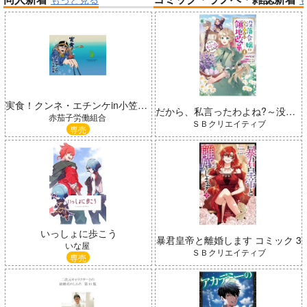
帝国機神ヴォルカミオン 2
ふかふかダンジョン攻略記 19
アイドルマスター ミリオンラ
実食！クンネ・エチンケin小笠原諸島[再販版]
イブ！
春夏秋冬代行者 春の舞
だから、私言ったわよね?～没落令嬢の案外楽しい領地改革～ コミック 1
赤茄子労働組合
ＳＢクリエイティブ
専売
Summer Challenger/水瀬いの
いっしょに歩こう
暴君皇帝と離婚します コミック 3
り
黄泉のツガイ
いな屋
ＳＢクリエイティブ
専売