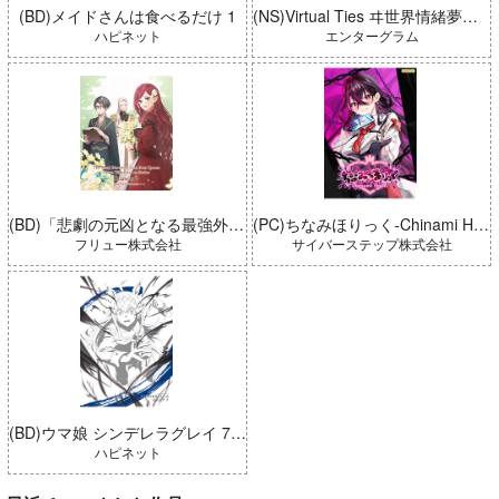
(BD)メイドさんは食べるだけ 1
(NS)Virtual Ties ヰ世界情緒夢想曲 完全生産限定版
ハピネット
エンターグラム
(BD)「悲劇の元凶となる最強外道ラスボス女王は民の為に尽くします。 Season2」BD-BOX 上巻
(PC)ちなみほりっく-Chinami Holic 特典付き 限定ボックス
フリュー株式会社
サイバーステップ株式会社
(BD)ウマ娘 シンデレラグレイ 7 豪華版 (とらのあな限定版)
ハピネット