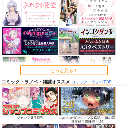
カルデアエミッション
CHALDEA SKETCH 1
nanka A kanji no title
6
6
ハイパーソニックソウ
チョコレート・ショッ
CLOSET CHILD
ル
プ
1,481
円
（税込）
2,200
円
（税込）
2,530
円
Fate/Grand Order
（税込）
Fate/Grand Order
メタトロン・ジャンヌ
Fate/Grand Order
インドラ
近藤勇
リリス
メリュジーヌ
サンプル
サンプル
サンプル
カート
カート
カート
もっと見る！
コミック・ラノベ・雑誌オススメ
コミック・ラノベTOP
No.7
No.8
No.8
ジャンプ 8月新刊
ふかふかダンジョン攻略記 ～俺の異
世界転生冒険譚～ 20