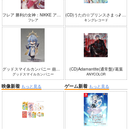
フレア 勝利の女神：NIKKE アリス：ワンダーランドバニー 完成品
(CD)うたの☆プリンスさまっ♪ LIVE EMOTION 2nd Anniversary CD トキヤ・カミュ・瑛二・大和
フレア
キングレコード
グッドスマイルカンパニー 崩壊：スターレイル ねんどろいどどーる サンデー 完成品
(CD)Adamantite(通常盤)/葛葉
グッドスマイルカンパニー
ANYCOLOR
映像新着
ゲーム新着
もっと見る
もっと見る