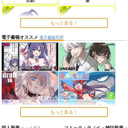
定版)
盤
たのに～
もっと見る！
電子書籍オススメ
よくある令嬢転生だと思ったのに 5
僕のカノジョ先生 17
電子書籍TOP
「魔法少女リリカルなのは EX
CEEDS Gun Blaze Vengeanc
e」オープニングテーマ CRIM
インゴクダンチ
SON BULLET/水樹奈々
孤独だった国民的美少女の妹を一晩
人狼機ウィンヴルガ ー叛逆篇ー 5
泊めたら懐かれた
魔王マーラ煩悩学園 ～勇者、教師に
時々ボソッとロシア語でデレる勇者
堕とされる～ 1
のアーリャさん
Peachful Story(通常盤)/桃鈴
もっと見る！
よわよわ先生
ねね
同人新着
コミック・ラノベ・雑誌新着
もっと見る