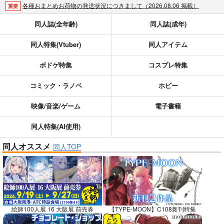
各種おまとめお荷物の発送状況につきまして（2026.08.06 掲載）
重要
【2026/5/7より】再販投票システム・アップデートのお知らせ（2026.05.07 掲載）
重要
同人誌(全年齢)
同人誌(成年)
【2026/4/1より】とらのあなプレミアム、新支払い方法＆新プラン導入のお知らせ（2026.03.09 掲載）
重要
同人特集(Vtuber)
同人アイテム
おまとめサイクル「定期便(月2)」一般会員様の利用再開のお知らせ（2026.02.05 掲載）
重要
「とらのあな×駿河屋日本橋乙女同人誌館」通販店頭受取サービス開始のお知らせ（2026.01.05 更新｜2025.12.30 掲載）
重要
ボドゲ特集
コスプレ特集
【2025/12/1より】「通販ポイント⇒とらコイン変換キャンペーン」終了のお知らせ（2025.11.21 掲載）
重要
個人情報保護方針の改定について（2025.09.19 更新｜2025.08.01 掲載）
重要
コミック・ラノベ
ホビー
ポイント付与・管理体制改定のお知らせ（2024.11.20 掲載）
重要
映像/音楽/ゲーム
電子書籍
全てのお知らせを見る
同人特集(AI使用)
同人オススメ
同人TOP
絵師100人展 16 大阪展 前売券
【TYPE-MOON】C108新刊特集