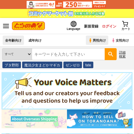
新規登録
ログイン
Language
カート
全年齢向け
成年向け
男性向け
女性向け
詳細
検索
ブタ野郎
魔法少女まどかマギカ
ゼンゼロ
fate