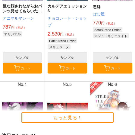
嫌な顔されながらおパ
カルデアエミッション
悪縁
ンツ見せてもらいたい
6
ぽむ屋
本14
アニマルマシーン
チョコレート・ショッ
770
円
（税込）
プ
787
円
（税込）
7月31日掲載
7月31日掲載
Fate/Grand Order
2,530
オリジナル
円
（税込）
マシュ・キリエライト
Fate/Grand Order
リリス
メリュジーヌ
サンプル
サンプル
サンプル
7月30日掲載
7月30日掲載
カート
カート
カート
No.4
No.5
No.6
7月28日掲載
7月28日掲載
もっと見る！