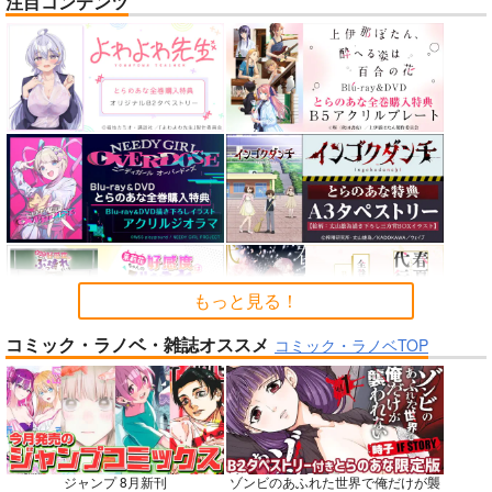
注目コンテンツ
nanka A kanji no titl
RED nankaAkanjino
STRIKE THE SUMME
e
OMNIBUS
R
ハイパーソニックソウ
ハイパーソニックソウ
mohumohu
ル
ル
1,100
円
専売
（税込）
2,200
3,025
円
円
ストライク・ザ・ブラッド
（税込）
（税込）
姫柊雪菜
藍羽浅葱
Fate/Grand Order
Fate/Grand Order
煌坂紗矢華
インドラ
近藤勇
カルナ
アルジュナ
サンプル
サンプル
サンプル
カート
カート
カート
もっと見る！
コミック・ラノベ・雑誌オススメ
No.6
No.8
No.9
コミック・ラノベTOP
ジャンプ 8月新刊
ゾンビのあふれた世界で俺だけが襲