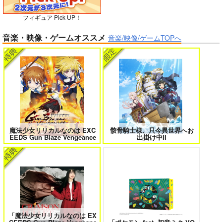
フィギュア Pick UP！
ボクの理想の異世界生活 転生したら
異世界から来た君と共に過ごす日常
音楽・映像・ゲームオススメ
ケモ耳娘だらけの世界でハーレムに
2
音楽/映像/ゲームTOPへ
3
黒白のアヴェスター 3
神座万象・第十四機
関
2,178
円
専売
＃ラブコメ好きとこっそり繋がりた
エロゲの鬱エンドからヒロイン達を
（税込）
い
救済したら 2
オリジナル
サンプル
魔法少女リリカルなのは EXC
骸骨騎士様、只今異世界へお
EEDS Gun Blaze Vengeance
出掛け中II
カート
女友達は頼めば意外とヤらせてくれ
HELL’o WORK！～賽の河原で積石
る 8
を崩すだけの簡単なお仕事って聞い
たのに～
「魔法少女リリカルなのは EX