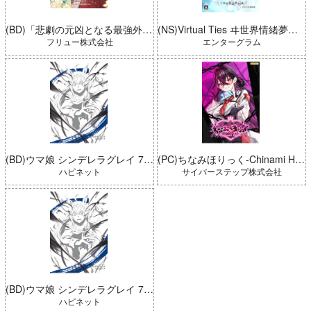
(BD)「悲劇の元凶となる最強外道ラスボス女王は民の為に尽くします。 Season2」BD-BOX 上巻
(NS)Virtual Ties ヰ世界情緒夢想曲 完全生産限定版
フリュー株式会社
エンターグラム
(BD)ウマ娘 シンデレラグレイ 7 豪華版 (とらのあな限定版)
(PC)ちなみほりっく-Chinami Holic 特典付き 限定ボックス
ハピネット
サイバーステップ株式会社
(BD)ウマ娘 シンデレラグレイ 7 豪華版
ハピネット