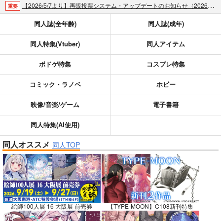
【2026/5/7より】再販投票システム・アップデートのお知らせ（2026.05.07 掲載）
重要
【2026/4/1より】とらのあなプレミアム、新支払い方法＆新プラン導入のお知らせ（2026.03.09 掲載）
重要
同人誌(全年齢)
同人誌(成年)
おまとめサイクル「定期便(月2)」一般会員様の利用再開のお知らせ（2026.02.05 掲載）
重要
同人特集(Vtuber)
同人アイテム
「とらのあな×駿河屋日本橋乙女同人誌館」通販店頭受取サービス開始のお知らせ（2026.01.05 更新｜2025.12.30 掲載）
重要
【2025/12/1より】「通販ポイント⇒とらコイン変換キャンペーン」終了のお知らせ（2025.11.21 掲載）
重要
ボドゲ特集
コスプレ特集
個人情報保護方針の改定について（2025.09.19 更新｜2025.08.01 掲載）
重要
ポイント付与・管理体制改定のお知らせ（2024.11.20 掲載）
重要
コミック・ラノベ
ホビー
全てのお知らせを見る
映像/音楽/ゲーム
電子書籍
同人特集(AI使用)
同人オススメ
同人TOP
絵師100人展 16 大阪展 前売券
【TYPE-MOON】C108新刊特集