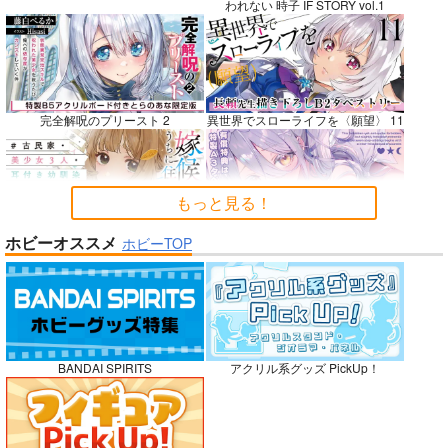
われない 時子 IF STORY vol.1
BLUE nankaAkanjin
社畜巡礼記３ 南米ス
Lynx Lenx
oOMNIBUS
ペシャル
碧茶園
完全解呪のプリースト 2
異世界でスローライフを〈願望〉 11
ハイパーソニックソウ
赤茄子労働組合
1,257
円
専売
（税込）
ル
1,375
円
専売
（税込）
VOCALOID
鏡音レン
3,025
円
Dr.STONE
（税込）
もっと見る！
あさぎりゲン
Fate/Grand Order
七海龍水
氷月
アルジュナ
カルナ
嫁候補、うちに住むらしい。 #古民
禁断で禁断じゃないちょっと禁断な
ホビーオススメ
ホビーTOP
家・美少女3人・耳付き幼馴染
義兄妹ラブコメは未遂えっちから始
サンプル
サンプル
サンプル
まる。
カート
カート
カート
No.9
BANDAI SPIRITS
アクリル系グッズ PickUp！
ガールズゾンビパーティー 5
侯爵嫡男好色物語 ～異世界ハーレム
英雄戦記～ 10