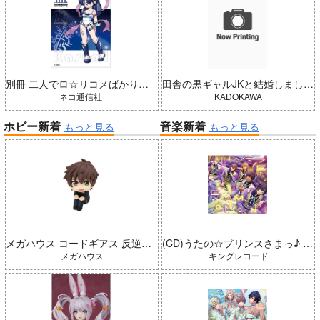
別冊 二人でロ☆リコメばかり描いていた 藍（五藤加純イラストCollection）
田舎の黒ギャルJKと結婚しました 4
ネコ通信社
KADOKAWA
ホビー新着
音楽新着
もっと見る
もっと見る
メガハウス コードギアス 反逆のルルーシュ るかっぷ 枢木スザク 完成品
(CD)うたの☆プリンスさまっ♪ LIVE EMOTION 2nd Anniversary CD レン・翔・セシル・嶺二・綺羅
メガハウス
キングレコード