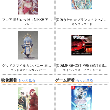
フレア 勝利の女神：NIKKE アリス：ワンダーランドバニー 完成品
(CD)うたの☆プリンスさまっ♪ LIVE EMOTION 2nd Anniversary CD トキヤ・カミュ・瑛二・大和
フレア
キングレコード
グッドスマイルカンパニー 崩壊：スターレイル ねんどろいどどーる サンデー 完成品
(CD)MF GHOST PRESENTS SUPER EUROBEAT × ORIGINAL SOUNDTRACK NEW COLLECTION Vol.3
グッドスマイルカンパニー
エイベックス・ピクチャーズ
映像新着
ゲーム新着
もっと見る
もっと見る