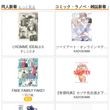
同人新着
コミック・ラノベ・雑誌新着
もっと見る
帝国機神ヴォルカミオン 2
ふかふかダンジョン攻略記 19
「少女☆歌劇 レヴュースタァ
ライト」スペシャルライブ “St
arry Horizon” Blu-ray(初回限
定版)
よわよわ先生
L’HOMME IDEAL0.5
ソードアート・オンラインマテリアル シュガーリィ・デイズ 001
すしとかき
KADOKAWA
Peachful Story(通常盤)/桃鈴
FAKE FAMILY FAKE!!
【有償特典】カヅチ先生描き下ろしB2タペストリー（田舎の黒ギャルJKと結婚しました 4）
ねね
春夏秋冬代行者 春の舞
一日三錠
KADOKAWA
専売