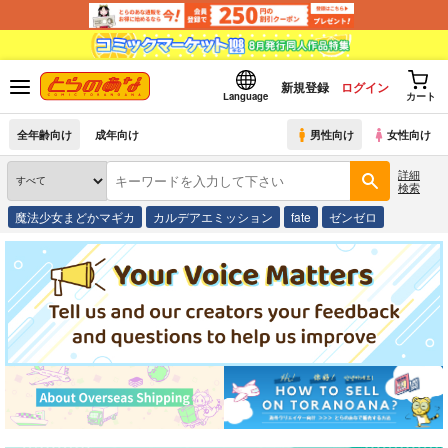
新規登録
ログイン
Language
カート
全年齢向け
成年向け
男性向け
女性向け
詳細
検索
魔法少女まどかマギカ
カルデアエミッション
fate
ゼンゼロ