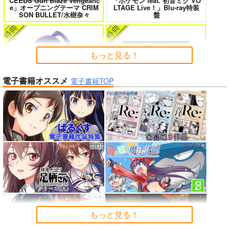
CEEDS Gun Blaze Vengeanc
「ポケモン feat. 初音ミク VO
e」オープニングテーマ CRIM
LTAGE Live！」Blu-ray特装
よくある令嬢転生だと思ったのに 5
僕のカノジョ先生 17
SON BULLET/水樹奈々
盤
もっと見る！
孤独だった国民的美少女の妹を一晩
一畳間まんきつ暮らし! 5
電子書籍オススメ
泊めたら懐かれた
電子書籍TOP
アイドルマスター ミリオンラ
インゴクダンチ
イブ！
人狼機ウィンヴルガ ー叛逆篇ー 5
魔王マーラ煩悩学園 ～勇者、教師に
堕とされる～ 1
理想の彼女 3
時々ボソッとロシア語でデレる勇者
のアーリャさん
Summer Challenger/水瀬いの
もっと見る！
黄泉のツガイ
り