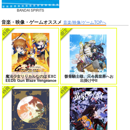
BANDAI SPIRITS
ガールズゾンビパーティー 5
侯爵嫡男好色物語 ～異世界ハーレム
音楽・映像・ゲームオススメ
英雄戦記～ 10
音楽/映像/ゲームTOPへ
BLUE nankaAkanjin
oOMNIBUS
ハイパーソニックソウ
ル
ボクの理想の異世界生活 転生したら
異世界から来た君と共に過ごす日常
ケモ耳娘だらけの世界でハーレムに
2
3,025
3
円
（税込）
Fate/Grand Order
アルジュナ
カルナ
魔法少女リリカルなのは EXC
骸骨騎士様、只今異世界へお
EEDS Gun Blaze Vengeance
出掛け中II
サンプル
カート
＃ラブコメ好きとこっそり繋がりた
エロゲの鬱エンドからヒロイン達を
い
救済したら 2