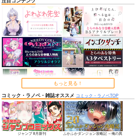
注目コンテンツ
nanka A kanji no titl
作って食べよう陸軍
公王様のおしごと
e
飯-野外炊事・携行食
C:設計室
編-
ハイパーソニックソウ
シオサイ。
700
円
（税込）
ル
1,100
円
専売
（税込）
機動戦士GundamGQuuuuuuX
2,200
円
ミリタリー
（税込）
シャリア・ブル
Fate/Grand Order
アルテイシア
インドラ
近藤勇
サンプル
サンプル
サンプル
カート
カート
カート
もっと見る！
コミック・ラノベ・雑誌オススメ
No.6
No.8
No.8
コミック・ラノベTOP
ジャンプ 8月新刊
ふかふかダンジョン攻略記 ～俺の異