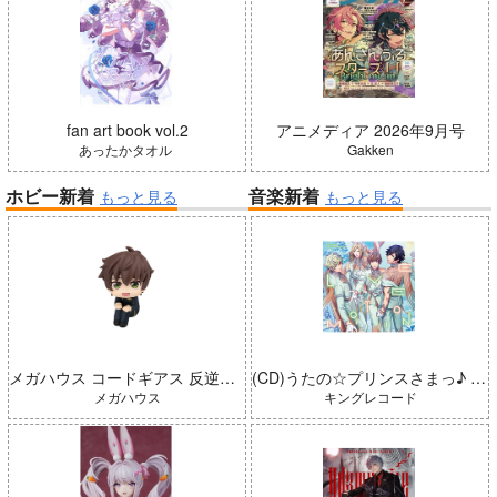
fan art book vol.2
アニメディア 2026年9月号
あったかタオル
Gakken
ホビー新着
音楽新着
もっと見る
もっと見る
メガハウス コードギアス 反逆のルルーシュ るかっぷ 枢木スザク 完成品
(CD)うたの☆プリンスさまっ♪ LIVE EMOTION 2nd Anniversary CD トキヤ・カミュ・瑛二・大和
メガハウス
キングレコード