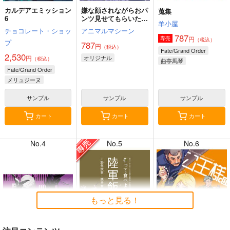
カルデアエミッション
嫌な顔されながらおパ
蒐集
6
ンツ見せてもらいたい
羊小屋
本14
チョコレート・ショッ
アニマルマシーン
787
円
専売
（税込）
プ
787
円
（税込）
8月2日掲載
8月2日掲載
Fate/Grand Order
2,530
円
オリジナル
（税込）
曲亭馬琴
Fate/Grand Order
メリュジーヌ
サンプル
サンプル
サンプル
7月31日掲載
7月31日掲載
カート
カート
カート
No.4
No.5
No.6
7月30日掲載
7月30日掲載
もっと見る！