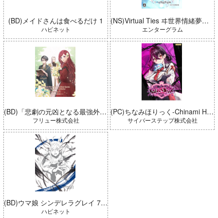
(BD)メイドさんは食べるだけ 1
(NS)Virtual Ties ヰ世界情緒夢想曲 完全生産限定版
ハピネット
エンターグラム
(BD)「悲劇の元凶となる最強外道ラスボス女王は民の為に尽くします。 Season2」BD-BOX 上巻
(PC)ちなみほりっく-Chinami Holic 特典付き 限定ボックス
フリュー株式会社
サイバーステップ株式会社
(BD)ウマ娘 シンデレラグレイ 7 豪華版 (とらのあな限定版)
ハピネット