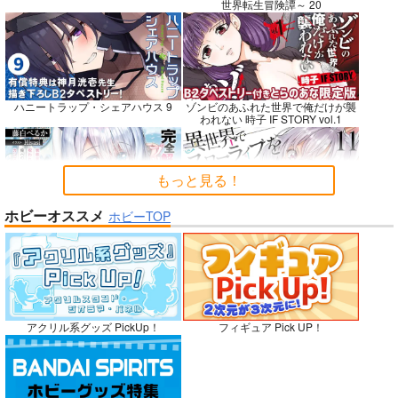
世界転生冒険譚～ 20
悪縁
RED nankaAkanjino
社畜巡礼記３ 南米ス
OMNIBUS
ペシャル
ぽむ屋
ハニートラップ・シェアハウス 9
ゾンビのあふれた世界で俺だけが襲
ハイパーソニックソウ
赤茄子労働組合
われない 時子 IF STORY vol.1
770
円
（税込）
ル
1,375
円
専売
（税込）
Fate/Grand Order
3,025
円
Dr.STONE
（税込）
マシュ・キリエライト
もっと見る！
あさぎりゲン
Fate/Grand Order
リリス
七海龍水
氷月
カルナ
アルジュナ
ホビーオススメ
ホビーTOP
完全解呪のプリースト 2
異世界でスローライフを〈願望〉 11
サンプル
サンプル
サンプル
カート
カート
カート
No.10
嫁候補、うちに住むらしい。 #古民
禁断で禁断じゃないちょっと禁断な
アクリル系グッズ PickUp！
フィギュア Pick UP！
家・美少女3人・耳付き幼馴染
義兄妹ラブコメは未遂えっちから始
まる。