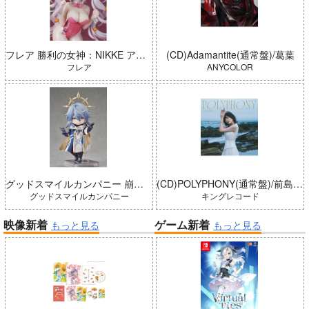
フレア 勝利の女神：NIKKE アリス：ワンダーランドバニー 完成品
(CD)Adamantite(通常盤)/葛葉
フレア
ANYCOLOR
グッドスマイルカンパニー 崩壊：スターレイル ねんどろいどどーる サンデー 完成品
(CD)POLYPHONY(通常盤)/前島亜美
グッドスマイルカンパニー
キングレコード
映像新着
ゲーム新着
もっと見る
もっと見る