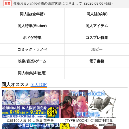
各種おまとめお荷物の発送状況につきまして（2026.08.06 掲載）
重要
【2026/5/7より】再販投票システム・アップデートのお知らせ（2026.05.07 掲載）
重要
同人誌(全年齢)
同人誌(成年)
【2026/4/1より】とらのあなプレミアム、新支払い方法＆新プラン導入のお知らせ（2026.03.09 掲載）
重要
同人特集(Vtuber)
同人アイテム
おまとめサイクル「定期便(月2)」一般会員様の利用再開のお知らせ（2026.02.05 掲載）
重要
「とらのあな×駿河屋日本橋乙女同人誌館」通販店頭受取サービス開始のお知らせ（2026.01.05 更新｜2025.12.30 掲載）
重要
ボドゲ特集
コスプレ特集
【2025/12/1より】「通販ポイント⇒とらコイン変換キャンペーン」終了のお知らせ（2025.11.21 掲載）
重要
個人情報保護方針の改定について（2025.09.19 更新｜2025.08.01 掲載）
重要
コミック・ラノベ
ホビー
ポイント付与・管理体制改定のお知らせ（2024.11.20 掲載）
重要
映像/音楽/ゲーム
電子書籍
全てのお知らせを見る
同人特集(AI使用)
同人オススメ
同人TOP
絵師100人展 16 大阪展 前売券
【TYPE-MOON】C108新刊特集