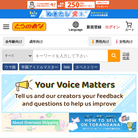
新規登録
ログイン
Language
カート
全年齢向け
成年向け
男性向け
女性向け
詳細
検索
ウマ娘
学園アイドルマスター
fate
タペストリー