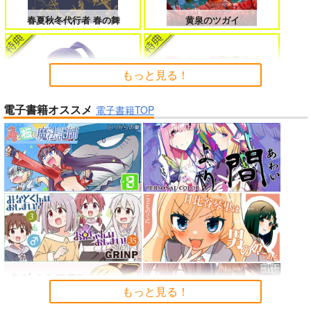
女友達は頼めば意外とヤらせてくれ
HELL’o WORK！～賽の河原で積石
る 8
を崩すだけの簡単なお仕事って聞い
春夏秋冬代行者 春の舞
黄泉のツガイ
たのに～
もっと見る！
電子書籍オススメ
よくある令嬢転生だと思ったのに 5
僕のカノジョ先生 17
電子書籍TOP
Peachful Story(通常盤)/桃鈴
インゴクダンチ
ねね
孤独だった国民的美少女の妹を一晩
人狼機ウィンヴルガ ー叛逆篇ー 5
泊めたら懐かれた
「魔法少女リリカルなのは EX
魔王マーラ煩悩学園 ～勇者、教師に
時々ボソッとロシア語でデレる勇者
CEEDS Gun Blaze Vengeanc
堕とされる～ 1
のアーリャさん
e」オープニングテーマ CRIM
Summer Challenger/水瀬いの
もっと見る！
SON BULLET/水樹奈々
り