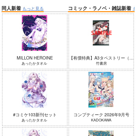
同人新着
コミック・ラノベ・雑誌新着
もっと見る
帝国機神ヴォルカミオン 2
ふかふかダンジョン攻略記 19
「ポケモン feat. 初音ミク VO
LTAGE Live！」Blu-ray特装
アイドルマスター ミリオンラ
盤
イブ！
MILLON HEROINE
【有償特典】A3タペストリー（ガールズゾンビパーティー 5）
あったかタオル
竹書房
「少女☆歌劇 レヴュースタァ
ライト」スペシャルライブ “St
arry Horizon” Blu-ray(初回限
#コミケ103新刊セット
コンプティーク 2026年9月号
よわよわ先生
定版)
あったかタオル
KADOKAWA