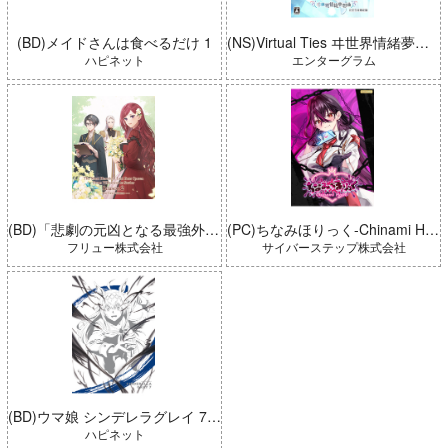
(BD)メイドさんは食べるだけ 1
(NS)Virtual Ties ヰ世界情緒夢想曲 完全生産限定版
ハピネット
エンターグラム
(BD)「悲劇の元凶となる最強外道ラスボス女王は民の為に尽くします。 Season2」BD-BOX 上巻
(PC)ちなみほりっく-Chinami Holic 特典付き 限定ボックス
フリュー株式会社
サイバーステップ株式会社
(BD)ウマ娘 シンデレラグレイ 7 豪華版 (とらのあな限定版)
ハピネット