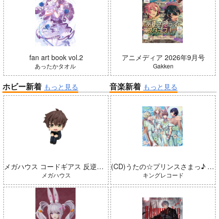
fan art book vol.2
アニメディア 2026年9月号
あったかタオル
Gakken
ホビー新着
音楽新着
もっと見る
もっと見る
メガハウス コードギアス 反逆のルルーシュ るかっぷ 枢木スザク 完成品
(CD)うたの☆プリンスさまっ♪ LIVE EMOTION 2nd Anniversary CD トキヤ・カミュ・瑛二・大和
メガハウス
キングレコード