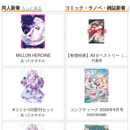
同人新着
コミック・ラノベ・雑誌新着
もっと見る
帝国機神ヴォルカミオン 2
ふかふかダンジョン攻略記 19
「魔法少女リリカルなのは EX
「ポケモン feat. 初音ミク VO
CEEDS Gun Blaze Vengeanc
LTAGE Live！」Blu-ray特装
e」オープニングテーマ CRIM
盤
SON BULLET/水樹奈々
MILLON HEROINE
【有償特典】A3タペストリー（ガールズゾンビパーティー 5）
あったかタオル
竹書房
Summer Challenger/水瀬いの
アイドルマスター ミリオンラ
#コミケ103新刊セット
コンプティーク 2026年9月号
り
イブ！
あったかタオル
KADOKAWA