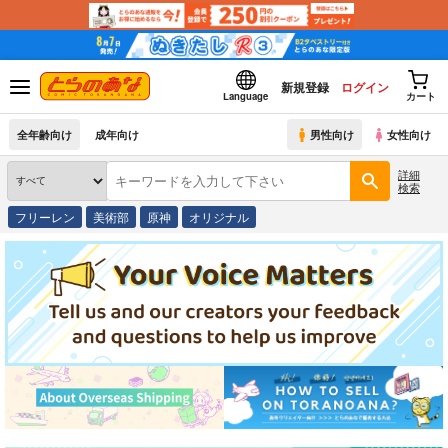
新規登録
ログイン
Language
カート
全年齢向け
成年向け
男性向け
女性向け
詳細
検索
フリーレン
美術部
原神
オリジナル