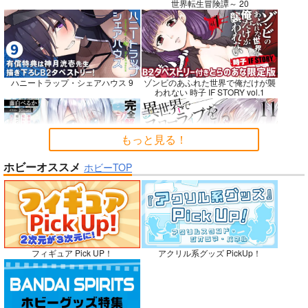
世界転生冒険譚～ 20
悪縁
RED nankaAkanjino
社畜巡礼記３ 南米ス
OMNIBUS
ペシャル
ぽむ屋
ハニートラップ・シェアハウス 9
ゾンビのあふれた世界で俺だけが襲
ハイパーソニックソウ
赤茄子労働組合
われない 時子 IF STORY vol.1
770
円
（税込）
ル
1,375
円
専売
（税込）
Fate/Grand Order
3,025
円
Dr.STONE
（税込）
マシュ・キリエライト
もっと見る！
あさぎりゲン
Fate/Grand Order
リリス
七海龍水
氷月
カルナ
アルジュナ
ホビーオススメ
ホビーTOP
完全解呪のプリースト 2
異世界でスローライフを〈願望〉 11
サンプル
サンプル
サンプル
カート
カート
カート
No.10
嫁候補、うちに住むらしい。 #古民
禁断で禁断じゃないちょっと禁断な
フィギュア Pick UP！
アクリル系グッズ PickUp！
家・美少女3人・耳付き幼馴染
義兄妹ラブコメは未遂えっちから始
まる。