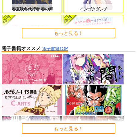
女友達は頼めば意外とヤらせてくれ
HELL’o WORK！～賽の河原で積石
る 8
を崩すだけの簡単なお仕事って聞い
春夏秋冬代行者 春の舞
インゴクダンチ
たのに～
もっと見る！
電子書籍オススメ
よくある令嬢転生だと思ったのに 5
僕のカノジョ先生 17
電子書籍TOP
Peachful Story(通常盤)/桃鈴
ねね
よわよわ先生
孤独だった国民的美少女の妹を一晩
人狼機ウィンヴルガ ー叛逆篇ー 5
泊めたら懐かれた
「少女☆歌劇 レヴュースタァ
魔王マーラ煩悩学園 ～勇者、教師に
時々ボソッとロシア語でデレる勇者
ライト」スペシャルライブ “St
堕とされる～ 1
のアーリャさん
arry Horizon” Blu-ray(初回限
もっと見る！
黄泉のツガイ
定版)