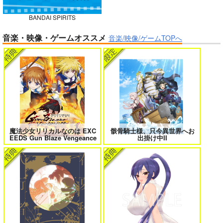
BANDAI SPIRITS
ガールズゾンビパーティー 5
侯爵嫡男好色物語 ～異世界ハーレム
音楽・映像・ゲームオススメ
英雄戦記～ 10
音楽/映像/ゲームTOPへ
BLUE nankaAkanjin
oOMNIBUS
ハイパーソニックソウ
ル
ボクの理想の異世界生活 転生したら
異世界から来た君と共に過ごす日常
ケモ耳娘だらけの世界でハーレムに
2
3,025
3
円
（税込）
Fate/Grand Order
アルジュナ
カルナ
魔法少女リリカルなのは EXC
骸骨騎士様、只今異世界へお
EEDS Gun Blaze Vengeance
出掛け中II
サンプル
カート
＃ラブコメ好きとこっそり繋がりた
エロゲの鬱エンドからヒロイン達を
い
救済したら 2