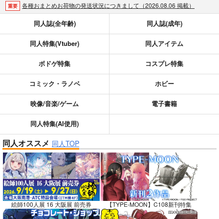
各種おまとめお荷物の発送状況につきまして（2026.08.06 掲載）
重要
【2026/5/7より】再販投票システム・アップデートのお知らせ（2026.05.07 掲載）
重要
同人誌(全年齢)
同人誌(成年)
【2026/4/1より】とらのあなプレミアム、新支払い方法＆新プラン導入のお知らせ（2026.03.09 掲載）
重要
同人特集(Vtuber)
同人アイテム
おまとめサイクル「定期便(月2)」一般会員様の利用再開のお知らせ（2026.02.05 掲載）
重要
「とらのあな×駿河屋日本橋乙女同人誌館」通販店頭受取サービス開始のお知らせ（2026.01.05 更新｜2025.12.30 掲載）
重要
ボドゲ特集
コスプレ特集
【2025/12/1より】「通販ポイント⇒とらコイン変換キャンペーン」終了のお知らせ（2025.11.21 掲載）
重要
個人情報保護方針の改定について（2025.09.19 更新｜2025.08.01 掲載）
重要
コミック・ラノベ
ホビー
ポイント付与・管理体制改定のお知らせ（2024.11.20 掲載）
重要
映像/音楽/ゲーム
電子書籍
全てのお知らせを見る
同人特集(AI使用)
同人オススメ
同人TOP
絵師100人展 16 大阪展 前売券
【TYPE-MOON】C108新刊特集