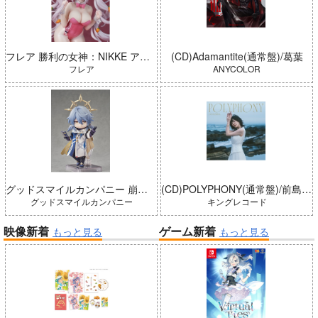
フレア 勝利の女神：NIKKE アリス：ワンダーランドバニー 完成品
(CD)Adamantite(通常盤)/葛葉
フレア
ANYCOLOR
グッドスマイルカンパニー 崩壊：スターレイル ねんどろいどどーる サンデー 完成品
(CD)POLYPHONY(通常盤)/前島亜美
グッドスマイルカンパニー
キングレコード
映像新着
ゲーム新着
もっと見る
もっと見る