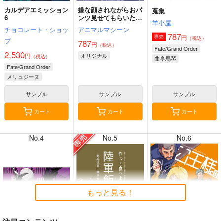
カルデアエミッション
嫌な顔されながらおパ
蒐集
6
ンツ見せてもらいたい
羊小屋
本14
チョコレート・ショッ
アニマルマシーン
787
円
専売
（税込）
プ
787
円
（税込）
8月2日掲載
8月2日掲載
Fate/Grand Order
2,530
円
オリジナル
（税込）
曲亭馬琴
Fate/Grand Order
メリュジーヌ
サンプル
サンプル
サンプル
7月31日掲載
7月31日掲載
カート
カート
カート
No.4
No.5
No.6
7月30日掲載
7月30日掲載
もっと見る！