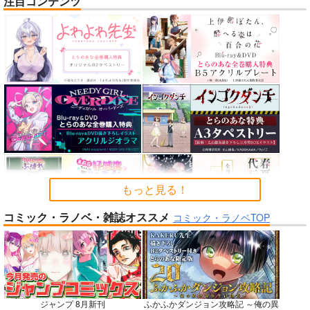
注目コンテンツ
nanka A kanji no titl
作って食べよう陸軍
公王様のおしごと
e
飯-野外炊事・携行食
C:設計室
編-
ハイパーソニックソウ
シオサイ。
700
円
（税込）
ル
1,100
円
専売
（税込）
機動戦士GundamGQuuuuuuX
2,200
円
ミリタリー
（税込）
シャリア・ブル
Fate/Grand Order
アルテイシア
インドラ
近藤勇
サンプル
サンプル
サンプル
カート
カート
カート
もっと見る！
コミック・ラノベ・雑誌オススメ
No.6
No.8
No.8
コミック・ラノベTOP
ジャンプ 8月新刊
ふかふかダンジョン攻略記 ～俺の異