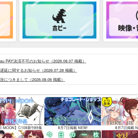
PAY決済不可のお知らせ（2026.08.07 掲載）
に関するお知らせ（2026.07.28 掲載）
つきまして（2026.08.06 掲載）
システム・アップデートのお知らせ（2026.05.07 掲載）
あなプレミアム、新支払い方法＆新プラン導入のお知らせ（2026.03.09 掲載）
)」一般会員様の利用再開のお知らせ（2026.02.05 掲載）
同人誌館」通販店頭受取サービス開始のお知らせ（2026.01.05 更新｜2025.
販ポイント⇒とらコイン変換キャンペーン」終了のお知らせ（2025.11.21 掲載）
E-MOON】C108新刊特集
8月7日掲載 NEW!
8月7日掲載 N
025.09.19 更新｜2025.08.01 掲載）