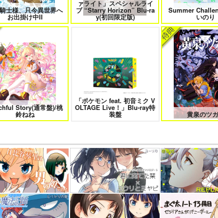
ァライト」スペシャルライ
騎士様、只今異世界へ
ブ “Starry Horizon” Blu-ra
Summer Challe
お出掛け中II
y(初回限定版)
いのり
「ポケモン feat. 初音ミク V
chful Story(通常盤)/桃
OLTAGE Live！」Blu-ray特
鈴ねね
装盤
黄泉のツ