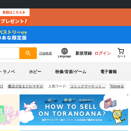
新規登録
ログイン
詳細
検索
Language
カート
・ラノベ
ホビー
映像/音楽/ゲーム
電子書籍
c1
魔法少女まどかマギカ
人気ワード:
コミックマーケット…
Toloveる