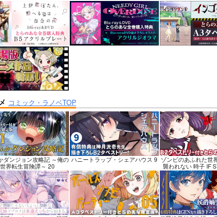
顔されながらおパンツ
FETISH ACADEMY
作って食べよう陸
てもらいたい本14
炊事・携行食編-
ロイヤルマウンテン
マルマシーン
シオサイ。
770
円
（税込）
1,100
円
円
専売
（税込）
（税
オリジナル
青山 澄香
ジナル
ミリタリー
白峰 莉花
メレ・レタナグア
メ
コミック・ラノベTOP
ンプル
カート
サンプル
カート
サンプル
かダンジョン攻略記 ～俺の
ハニートラップ・シェアハウス 9
ゾンビのあふれた世
世界転生冒険譚～ 20
襲われない 時子 IF STO