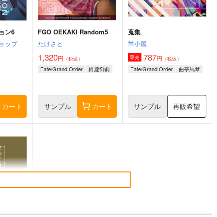
ョン6
FGO OEKAKI Random5
蒐集
ョップ
たけさと
羊小屋
1,320
787
円
円
専売
（税込）
（税込）
Fate/Grand Order
鈴鹿御前
Fate/Grand Order
曲亭馬琴
カート
サンプル
カート
サンプル
再販希望