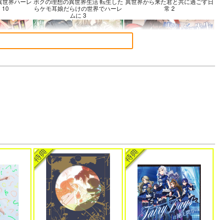
異世界ハーレ
ボクの理想の異世界生活 転生した
異世界から来た君と共に過ごす日
10
らケモ耳娘だらけの世界でハーレ
常 2
ムに 3
～賽の河原で積
よくある令嬢転生だと思ったのに
僕のカノジョ先生 17
なお仕事って
5
～
語でデレる勇
帝国機神ヴォルカミオン 2
ふかふかダンジョン攻略記 19
さん