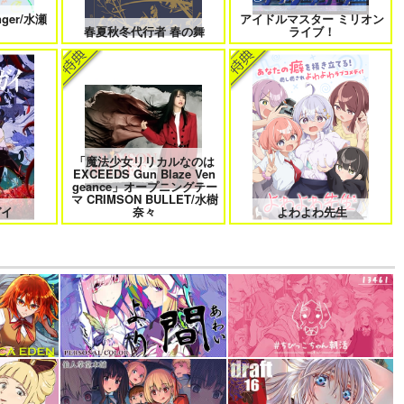
nger/水瀬
アイドルマスター ミリオン
春夏秋冬代行者 春の舞
ライブ！
「魔法少女リリカルなのは
EXCEEDS Gun Blaze Ven
geance」オープニングテー
マ CRIMSON BULLET/水樹
ガイ
奈々
よわよわ先生