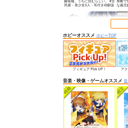
嫁候補、うちに住むらしい。 #古
禁断で
民家・美少女3人・耳付き幼馴染
な義兄
ホビーオススメ
ホビーTOP
＃ラブコメ好きとこっそり繋がり
エロゲ
たい
フィギュア Pick UP！
アク
孤独だった国民的美少女の妹を一
人狼機
音楽・映像・ゲームオススメ
音
晩泊めたら懐かれた