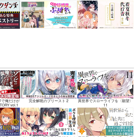
軍飯-野外
込）
カート
界で俺だけが
完全解呪のプリースト 2
異世界でスローライフを〈願望〉
RY vol.1
11