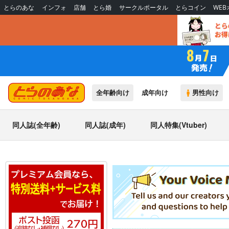
とらのあな
インフォ
店舗
とら婚
サークルポータル
とらコイン
WE
全年齢向け
成年向け
男性向け
同人誌(全年齢)
同人誌(成年)
同人特集(Vtuber)