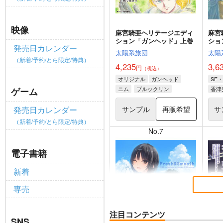
映像
麻宮騎亜ヘリテージエディ
麻宮
ション「ガンヘッド」上巻
ショ
発売日カレンダー
ス」
太陽系旅団
太陽
（新着/予約/とら限定/特典）
4,235
3,6
円
（税込）
オリジナル
ガンヘッド
SF
ニム
ブルックリン
香津
ゲーム
サンプル
再販希望
サ
発売日カレンダー
（新着/予約/とら限定/特典）
No.7
電子書籍
新着
専売
注目コンテンツ
SNS