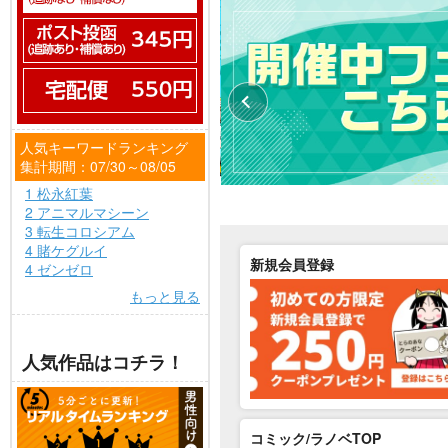
人気キーワードランキング
集計期間：07/30～08/05
1 松永紅葉
2 アニマルマシーン
3 転生コロシアム
4 賭ケグルイ
新規会員登録
4 ゼンゼロ
もっと見る
人気作品はコチラ！
コミック/ラノベTOP