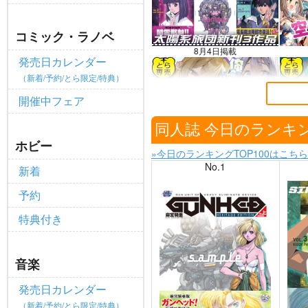
ポイント付与・管理体制改定のお
重要
コミック・ラノベ
全てのお知らせを見る
8月4日掲載
発売日カレンダー
（新着/予約/とら限定/特典）
開催中フェア
7月31日掲載
同人誌 今日のランキ
ホビー
»今日のランキングTOP100はこちら
No.1
新着
予約
特典付き
音楽
発売日カレンダー
（新着/予約/とら限定/特典）