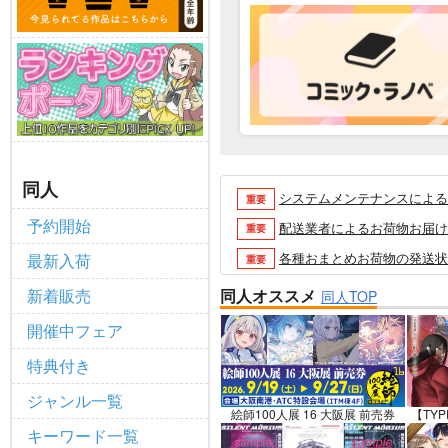
同人
システムメンテナンスによるau 
重要
予約開始
配送業者によるお荷物お届け遅延
重要
各種おまとめお荷物の発送状況に
最新入荷
重要
【2026/5/7より】再販投票
重要
新着販売
同人オススメ
同人TOP
【2026/4/1より】とらの
重要
開催中フェア
おまとめサイクル「定期便(月2
重要
特典付き
「とらのあな×駿河屋日本橋乙女
重要
ジャンル一覧
【2025/12/1より】「通
重要
絵師100人展 16 大阪展 前売券
【TYP
キーワード一覧
個人情報保護方針の改定について（2
重要