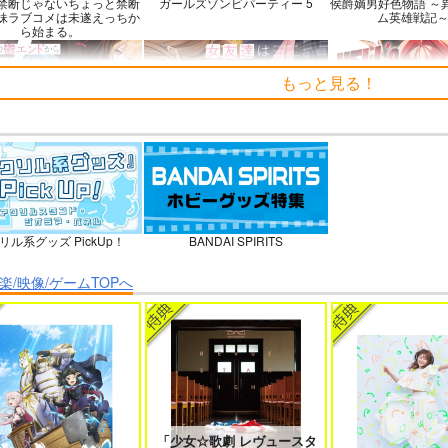
禁断じゃないちょっと禁断
ガールズゾンビパーティー 5
侯爵嫡男好色物語 ～
妹ラブコメは未遂えっちか
ム英雄戦記～ 
ら始まる。
もっと見る！
の鬱エンドからヒロイン達
女友達は頼めば意外とヤらせてく
HELL’o WORK！
を救済したら 2
れる 8
石を崩すだけの簡単
聞いたのに
リル系グッズ PickUp！
BANDAI SPIRITS
ウィンヴルガ ー叛逆篇ー 5
魔王マーラ煩悩学園 ～勇者、教師
時々ボソッとロシア
楽/映像/ゲームTOPへ
に堕とされる～ 1
者のアーリャ
「少女☆歌劇 レヴュースタ