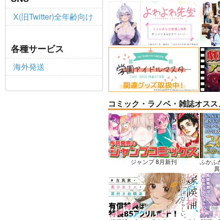
X(旧Twitter)全年齢向け
Fresh＆Smooth
嫌な
各種サービス
見せ
ロイヤルマウンテン
アニ
海外発送
770
円
（税込）
787
オリジナル
青山 澄香
オリ
白峰 莉花
メレ・レタナグア
コミック・ラノベ・雑誌オスス
サンプル
カート
サ
ジャンプ 8月新刊
ふかふ
異