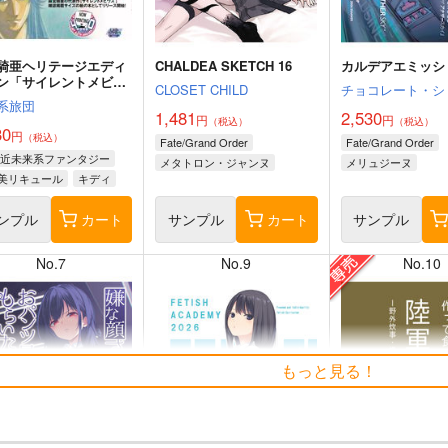
騎亜ヘリテージエディ
CHALDEA SKETCH 16
カルデアエミッシ
ン「サイレントメビウ
CLOSET CHILD
チョコレート・シ
03 キディ編
系旅団
1,481
2,530
円
円
（税込）
（税込）
30
円
（税込）
Fate/Grand Order
Fate/Grand Order
・近未来系ファンタジー
メタトロン・ジャンヌ
メリュジーヌ
美リキュール
キディ
リリス
ンプル
カート
サンプル
カート
サンプル
No.7
No.9
No.10
もっと見る！