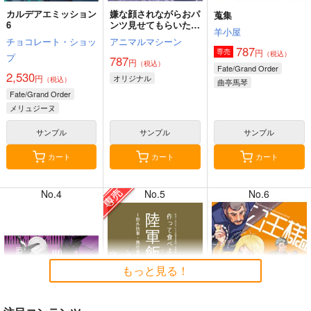
カルデアエミッション
嫌な顔されながらおパ
蒐集
6
ンツ見せてもらいたい
羊小屋
本14
チョコレート・ショッ
アニマルマシーン
787
円
専売
（税込）
プ
787
円
（税込）
7月31日掲載
7月31日掲載
Fate/Grand Order
2,530
円
オリジナル
（税込）
曲亭馬琴
Fate/Grand Order
メリュジーヌ
サンプル
サンプル
サンプル
7月30日掲載
7月30日掲載
カート
カート
カート
No.4
No.5
No.6
7月28日掲載
7月28日掲載
もっと見る！