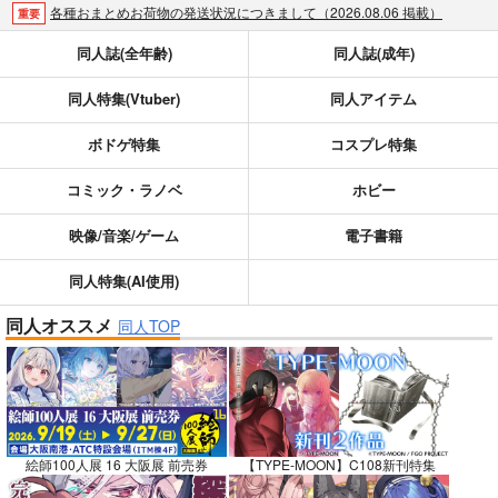
各種おまとめお荷物の発送状況につきまして（2026.08.06 掲載）
重要
【2026/5/7より】再販投票システム・アップデートのお知らせ（2026.05.07 掲載）
重要
同人誌(全年齢)
同人誌(成年)
【2026/4/1より】とらのあなプレミアム、新支払い方法＆新プラン導入のお知らせ（2026.03.09 掲載）
重要
同人特集(Vtuber)
同人アイテム
おまとめサイクル「定期便(月2)」一般会員様の利用再開のお知らせ（2026.02.05 掲載）
重要
「とらのあな×駿河屋日本橋乙女同人誌館」通販店頭受取サービス開始のお知らせ（2026.01.05 更新｜2025.12.30 掲載）
重要
ボドゲ特集
コスプレ特集
【2025/12/1より】「通販ポイント⇒とらコイン変換キャンペーン」終了のお知らせ（2025.11.21 掲載）
重要
個人情報保護方針の改定について（2025.09.19 更新｜2025.08.01 掲載）
重要
コミック・ラノベ
ホビー
ポイント付与・管理体制改定のお知らせ（2024.11.20 掲載）
重要
映像/音楽/ゲーム
電子書籍
全てのお知らせを見る
同人特集(AI使用)
同人オススメ
同人TOP
絵師100人展 16 大阪展 前売券
【TYPE-MOON】C108新刊特集