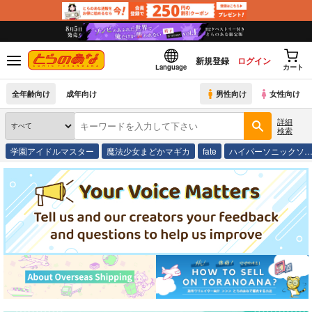
新規登録
ログイン
Language
カート
全年齢向け
成年向け
男性向け
女性向け
詳細
検索
学園アイドルマスター
魔法少女まどかマギカ
fate
ハイパーソニックソ