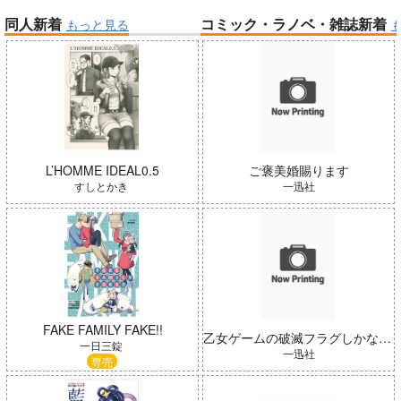
同人新着
コミック・ラノベ・雑誌新着
もっと見る
帝国機神ヴォルカミオン 2
ふかふかダンジョン攻略記 19
Summer Challenger/水瀬いの
り
春夏秋冬代行者 春の舞
L’HOMME IDEAL0.5
ご褒美婚賜ります
すしとかき
一迅社
「魔法少女リリカルなのは EX
CEEDS Gun Blaze Vengeanc
アイドルマスター ミリオンラ
e」オープニングテーマ CRIM
FAKE FAMILY FAKE!!
乙女ゲームの破滅フラグしかない悪役 16
イブ！
SON BULLET/水樹奈々
一日三錠
一迅社
専売