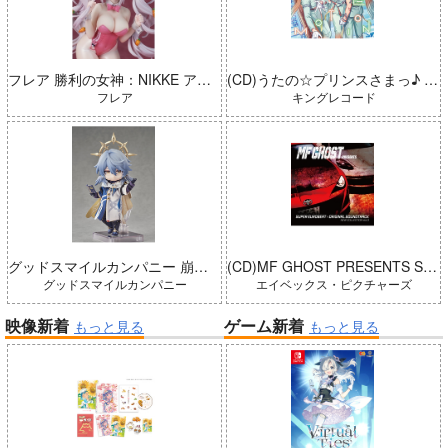
フレア 勝利の女神：NIKKE アリス：ワンダーランドバニー 完成品
(CD)うたの☆プリンスさまっ♪ LIVE EMOTION 2nd Anniversary CD トキヤ・カミュ・瑛二・大和
フレア
キングレコード
グッドスマイルカンパニー 崩壊：スターレイル ねんどろいどどーる サンデー 完成品
(CD)MF GHOST PRESENTS SUPER EUROBEAT × ORIGINAL SOUNDTRACK NEW COLLECTION Vol.3
グッドスマイルカンパニー
エイベックス・ピクチャーズ
映像新着
ゲーム新着
もっと見る
もっと見る