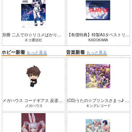
別冊 二人でロ☆リコメばかり描いていた 藍（五藤加純イラストCollection）
【有償特典】特製A3タペストリー（＃ラブコメ好きとこっそり繋がりたい）
ネコ通信社
KADOKAWA
ホビー新着
音楽新着
もっと見る
もっと見る
メガハウス コードギアス 反逆のルルーシュ るかっぷ 枢木スザク 完成品
(CD)うたの☆プリンスさまっ♪ LIVE EMOTION 2nd Anniversary CD レン・翔・セシル・嶺二・綺羅
メガハウス
キングレコード