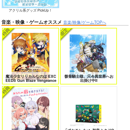
アクリル系グッズ PickUp！
ガールズゾンビパーティー 5
侯爵嫡男好色物語 ～異世界ハーレム
音楽・映像・ゲームオススメ
英雄戦記～ 10
音楽/映像/ゲームTOPへ
BLUE nankaAkanjin
oOMNIBUS
ハイパーソニックソウ
ル
ボクの理想の異世界生活 転生したら
異世界から来た君と共に過ごす日常
ケモ耳娘だらけの世界でハーレムに
2
3,025
3
円
（税込）
Fate/Grand Order
アルジュナ
カルナ
魔法少女リリカルなのは EXC
骸骨騎士様、只今異世界へお
EEDS Gun Blaze Vengeance
出掛け中II
サンプル
カート
＃ラブコメ好きとこっそり繋がりた
エロゲの鬱エンドからヒロイン達を
い
救済したら 2