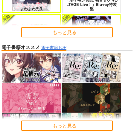
「ポケモン feat. 初音ミク VO
女友達は頼めば意外とヤらせてくれ
HELL’o WORK！～賽の河原で積石
LTAGE Live！」Blu-ray特装
る 8
を崩すだけの簡単なお仕事って聞い
よわよわ先生
盤
たのに～
もっと見る！
電子書籍オススメ
よくある令嬢転生だと思ったのに 5
僕のカノジョ先生 17
電子書籍TOP
Peachful Story(通常盤)/桃鈴
ねね
黄泉のツガイ
孤独だった国民的美少女の妹を一晩
人狼機ウィンヴルガ ー叛逆篇ー 5
泊めたら懐かれた
「少女☆歌劇 レヴュースタァ
魔王マーラ煩悩学園 ～勇者、教師に
時々ボソッとロシア語でデレる勇者
ライト」スペシャルライブ “St
堕とされる～ 1
のアーリャさん
arry Horizon” Blu-ray(初回限
もっと見る！
インゴクダンチ
定版)