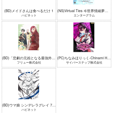
(BD)メイドさんは食べるだけ 1
(NS)Virtual Ties ヰ世界情緒夢想曲 完全生産限定版
ハピネット
エンターグラム
(BD)「悲劇の元凶となる最強外道ラスボス女王は民の為に尽くします。 Season2」BD-BOX 上巻
(PC)ちなみほりっく-Chinami Holic 特典付き 限定ボックス
フリュー株式会社
サイバーステップ株式会社
(BD)ウマ娘 シンデレラグレイ 7 豪華版 (とらのあな限定版)
ハピネット