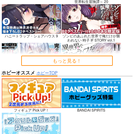
世界転生冒険譚～ 20
悪縁
RED nankaAkanjino
社畜巡礼記３ 南米ス
OMNIBUS
ペシャル
ぽむ屋
ハニートラップ・シェアハウス 9
ゾンビのあふれた世界で俺だけが襲
ハイパーソニックソウ
赤茄子労働組合
われない 時子 IF STORY vol.1
770
円
（税込）
ル
1,375
円
専売
（税込）
Fate/Grand Order
3,025
円
Dr.STONE
（税込）
マシュ・キリエライト
もっと見る！
あさぎりゲン
Fate/Grand Order
リリス
七海龍水
氷月
カルナ
アルジュナ
ホビーオススメ
ホビーTOP
完全解呪のプリースト 2
異世界でスローライフを〈願望〉 11
サンプル
サンプル
サンプル
カート
カート
カート
No.10
嫁候補、うちに住むらしい。 #古民
禁断で禁断じゃないちょっと禁断な
フィギュア Pick UP！
BANDAI SPIRITS
家・美少女3人・耳付き幼馴染
義兄妹ラブコメは未遂えっちから始
まる。