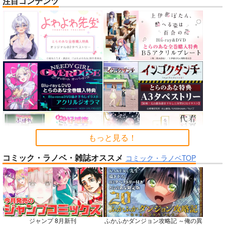
注目コンテンツ
nanka A kanji no titl
作って食べよう陸軍
公王様のおしごと
e
飯-野外炊事・携行食
C:設計室
編-
ハイパーソニックソウ
シオサイ。
700
円
（税込）
ル
1,100
円
専売
（税込）
機動戦士GundamGQuuuuuuX
2,200
円
ミリタリー
（税込）
シャリア・ブル
Fate/Grand Order
アルテイシア
インドラ
近藤勇
サンプル
サンプル
サンプル
カート
カート
カート
もっと見る！
コミック・ラノベ・雑誌オススメ
No.6
No.8
No.8
コミック・ラノベTOP
ジャンプ 8月新刊
ふかふかダンジョン攻略記 ～俺の異