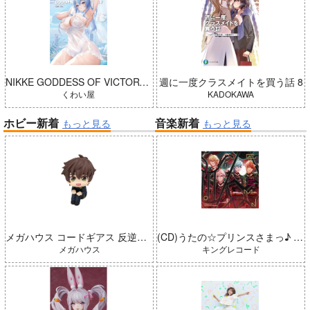
NIKKE GODDESS OF VICTORY (HanhChu)
週に一度クラスメイトを買う話 8
くわい屋
KADOKAWA
ホビー新着
音楽新着
もっと見る
もっと見る
メガハウス コードギアス 反逆のルルーシュ るかっぷ 枢木スザク 完成品
(CD)うたの☆プリンスさまっ♪ LIVE EMOTION 2nd Anniversary CD 音也・那月・藍・ナギ
メガハウス
キングレコード