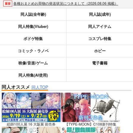
各種おまとめお荷物の発送状況につきまして（2026.08.06 掲載）
重要
【2026/5/7より】再販投票システム・アップデートのお知らせ（2026.05.07 掲載）
重要
同人誌(全年齢)
同人誌(成年)
【2026/4/1より】とらのあなプレミアム、新支払い方法＆新プラン導入のお知らせ（2026.03.09 掲載）
重要
同人特集(Vtuber)
同人アイテム
おまとめサイクル「定期便(月2)」一般会員様の利用再開のお知らせ（2026.02.05 掲載）
重要
「とらのあな×駿河屋日本橋乙女同人誌館」通販店頭受取サービス開始のお知らせ（2026.01.05 更新｜2025.12.30 掲載）
重要
ボドゲ特集
コスプレ特集
【2025/12/1より】「通販ポイント⇒とらコイン変換キャンペーン」終了のお知らせ（2025.11.21 掲載）
重要
個人情報保護方針の改定について（2025.09.19 更新｜2025.08.01 掲載）
重要
コミック・ラノベ
ホビー
ポイント付与・管理体制改定のお知らせ（2024.11.20 掲載）
重要
映像/音楽/ゲーム
電子書籍
全てのお知らせを見る
同人特集(AI使用)
同人オススメ
同人TOP
絵師100人展 16 大阪展 前売券
【TYPE-MOON】C108新刊特集