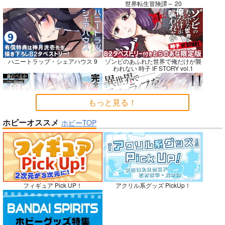
世界転生冒険譚～ 20
壁配置の話２
CHALDEA SKETCH 1
夏色しずく
6
さくら研究室
5年目の放課後
CLOSET CHILD
550
899
円
円
（税込）
（税込）
1,481
ハニートラップ・シェアハウス 9
ゾンビのあふれた世界で俺だけが襲
円
（税込）
オリジナル
作者
オリジナル
しずく
われない 時子 IF STORY vol.1
Fate/Grand Order
パイセン
メタトロン・ジャンヌ
リリス
サンプル
サンプル
サンプル
もっと見る！
カート
カート
カート
ホビーオススメ
ホビーTOP
完全解呪のプリースト 2
異世界でスローライフを〈願望〉 11
No.10
嫁候補、うちに住むらしい。 #古民
禁断で禁断じゃないちょっと禁断な
フィギュア Pick UP！
アクリル系グッズ PickUp！
家・美少女3人・耳付き幼馴染
義兄妹ラブコメは未遂えっちから始
まる。