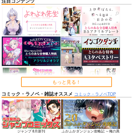
注目コンテンツ
神様の乗車券１
HOLO A LIVE vol.5
未観測のステラ
70年式悠久機関
tex-mex
あさぎ屋
2,970
1,100
1,572
円
円
円
（税込）
（税込）
（税込）
オリジナル
ホロライブ
【推しの子】
星野アクア×星野ルビー
サンプル
サンプル
サンプル
カート
カート
カート
もっと見る！
No.6
No.6
No.6
コミック・ラノベ・雑誌オススメ
コミック・ラノベTOP
ジャンプ 8月新刊
ふかふかダンジョン攻略記 ～俺の異