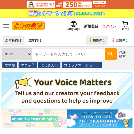
新規登録
ログイン
Language
カート
全年齢向け
成年向け
男性向け
女性向け
詳細
検索
ウマ娘
マニャ子
にじさんじ
コミックマーケット…