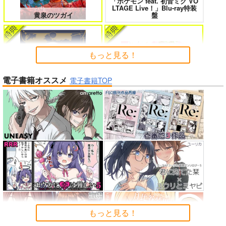
「ポケモン feat. 初音ミク VO
女友達は頼めば意外とヤらせてくれ
HELL’o WORK！～賽の河原で積石
LTAGE Live！」Blu-ray特装
る 8
を崩すだけの簡単なお仕事って聞い
黄泉のツガイ
盤
たのに～
もっと見る！
電子書籍オススメ
よくある令嬢転生だと思ったのに 5
僕のカノジョ先生 17
電子書籍TOP
Peachful Story(通常盤)/桃鈴
春夏秋冬代行者 春の舞
ねね
孤独だった国民的美少女の妹を一晩
人狼機ウィンヴルガ ー叛逆篇ー 5
泊めたら懐かれた
「少女☆歌劇 レヴュースタァ
魔王マーラ煩悩学園 ～勇者、教師に
時々ボソッとロシア語でデレる勇者
ライト」スペシャルライブ “St
堕とされる～ 1
のアーリャさん
アイドルマスター ミリオンラ
arry Horizon” Blu-ray(初回限
もっと見る！
イブ！
定版)