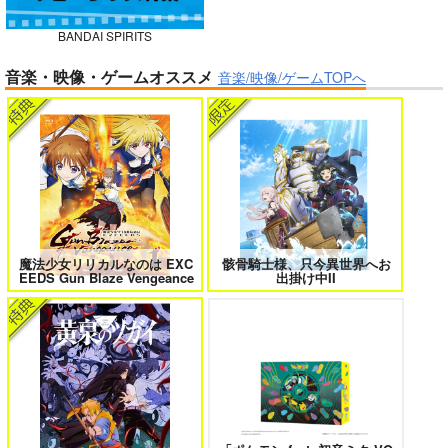
BANDAI SPIRITS
ガールズゾンビパーティー 5
侯爵嫡男好色物語 ～異世界ハーレム
競売でマンションを買
音楽・映像・ゲームオススメ
英雄戦記～ 10
音楽/映像/ゲームTOPへ
った話。３
さくら研究室
550
円
（税込）
オリジナル
作者
パイセン
ボクの理想の異世界生活 転生したら
異世界から来た君と共に過ごす日常
ケモ耳娘だらけの世界でハーレムに
2
サンプル
3
カート
魔法少女リリカルなのは EXC
骸骨騎士様、只今異世界へお
EEDS Gun Blaze Vengeance
出掛け中II
＃ラブコメ好きとこっそり繋がりた
エロゲの鬱エンドからヒロイン達を
い
救済したら 2