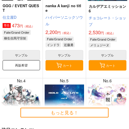
GGG / EVENT QUES
nanka A kanji no titl
カルデアエミッション
T
e
6
仕立屋D
ハイパーソニックソウ
チョコレート・ショッ
ル
プ
473
円
専売
（税込）
8月3日掲載
8月3日掲載
2,200
2,530
Fate/Grand Order
円
円
（税込）
（税込）
柳生但馬守宗矩
Fate/Grand Order
Fate/Grand Order
新宿のアーチャー
インドラ
近藤勇
メリュジーヌ
レジスタンスのライダー
サンプル
サンプル
サンプル
8月2日掲載
8月2日掲載
再販希望
カート
カート
No.4
No.5
No.6
7月31日掲載
7月31日掲載
もっと見る！