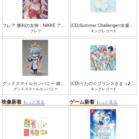
フレア 勝利の女神：NIKKE アリス：ワンダーランドバニー 完成品
(CD)Summer Challenger/水瀬いのり
フレア
キングレコード
グッドスマイルカンパニー 崩壊：スターレイル ねんどろいどどーる サンデー 完成品
(CD)うたの☆プリンスさまっ♪ LIVE EMOTION 2nd Anniversary CD トキヤ・カミュ・瑛二・大和
グッドスマイルカンパニー
キングレコード
映像新着
ゲーム新着
もっと見る
もっと見る