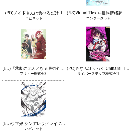
(BD)メイドさんは食べるだけ 1
(NS)Virtual Ties ヰ世界情緒夢想曲 完全生産限定版
ハピネット
エンターグラム
(BD)「悲劇の元凶となる最強外道ラスボス女王は民の為に尽くします。 Season2」BD-BOX 上巻
(PC)ちなみほりっく-Chinami Holic 特典付き 限定ボックス
フリュー株式会社
サイバーステップ株式会社
(BD)ウマ娘 シンデレラグレイ 7 豪華版 (とらのあな限定版)
ハピネット