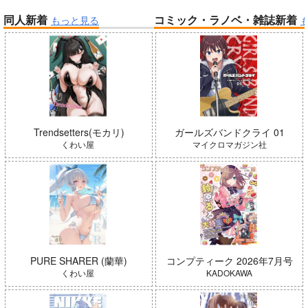
同人新着
コミック・ラノベ・雑誌新着
もっと見る
帝国機神ヴォルカミオン 2
ふかふかダンジョン攻略記 19
「魔法少女リリカルなのは EX
CEEDS Gun Blaze Vengeanc
e」オープニングテーマ CRIM
インゴクダンチ
SON BULLET/水樹奈々
Trendsetters(モカリ)
ガールズバンドクライ 01
くわい屋
マイクロマガジン社
Summer Challenger/水瀬いの
PURE SHARER (蘭華)
コンプティーク 2026年7月号
よわよわ先生
り
くわい屋
KADOKAWA