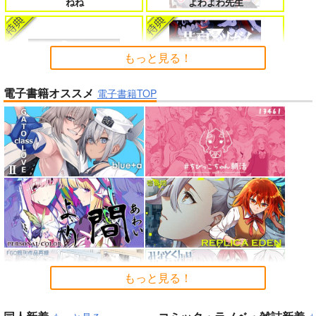
ねね
よわよわ先生
たのに～
もっと見る！
電子書籍オススメ
よくある令嬢転生だと思ったのに 5
僕のカノジョ先生 17
電子書籍TOP
アイドルマスター ミリオンラ
イブ！
黄泉のツガイ
孤独だった国民的美少女の妹を一晩
人狼機ウィンヴルガ ー叛逆篇ー 5
泊めたら懐かれた
魔王マーラ煩悩学園 ～勇者、教師に
時々ボソッとロシア語でデレる勇者
「ポケモン feat. 初音ミク VO
堕とされる～ 1
のアーリャさん
LTAGE Live！」Blu-ray特装
Summer Challenger/水瀬いの
もっと見る！
盤
り