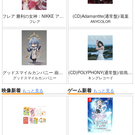
フレア 勝利の女神：NIKKE アリス：ワンダーランドバニー 完成品
(CD)Adamantite(通常盤)/葛葉
フレア
ANYCOLOR
グッドスマイルカンパニー 崩壊：スターレイル ねんどろいどどーる サンデー 完成品
(CD)POLYPHONY(通常盤)/前島亜美
グッドスマイルカンパニー
キングレコード
映像新着
ゲーム新着
もっと見る
もっと見る