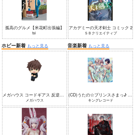
孤高のグルメ【米花町出張編】
アカデミーの天才剣士 コミック 2
tsi
ＳＢクリエイティブ
ホビー新着
音楽新着
もっと見る
もっと見る
メガハウス コードギアス 反逆のルルーシュ るかっぷ 枢木スザク 完成品
(CD)うたの☆プリンスさまっ♪ LIVE EMOTION 2nd Anniversary CD トキヤ・カミュ・瑛二・大和
メガハウス
キングレコード