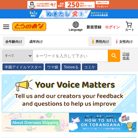
新規登録
ログイン
Language
カート
全年齢向け
成年向け
男性向け
女性向け
詳細
検索
学園アイドルマスター
ウマ娘
Toloveる
コミケ