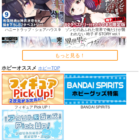
Fresh＆Smooth
嫌な顔されながらおパ
FETISH ACADEMY
ンツ見せてもらいたい
ロイヤルマウンテン
ロイヤルマウンテン
ハニートラップ・シェアハウス 9
ゾンビのあふれた世界で俺だけが襲
本14
アニマルマシーン
われない 時子 IF STORY vol.1
770
770
円
円
（税込）
（税込）
787
円
（税込）
オリジナル
オリジナル
オリジナル
青山 澄香
青山 澄香
もっと見る！
白峰 莉花
白峰 莉花
サンプル
サンプル
サンプル
メレ・レタナグア
メレ・レタナグア
ホビーオススメ
ホビーTOP
完全解呪のプリースト 2
異世界でスローライフを〈願望〉 11
カート
カート
カート
No.10
嫁候補、うちに住むらしい。 #古民
禁断で禁断じゃないちょっと禁断な
フィギュア Pick UP！
BANDAI SPIRITS
家・美少女3人・耳付き幼馴染
義兄妹ラブコメは未遂えっちから始
まる。