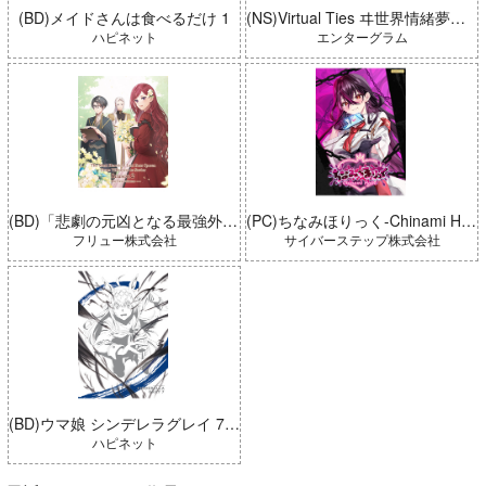
(BD)メイドさんは食べるだけ 1
(NS)Virtual Ties ヰ世界情緒夢想曲 完全生産限定版
ハピネット
エンターグラム
(BD)「悲劇の元凶となる最強外道ラスボス女王は民の為に尽くします。 Season2」BD-BOX 上巻
(PC)ちなみほりっく-Chinami Holic 特典付き 限定ボックス
フリュー株式会社
サイバーステップ株式会社
(BD)ウマ娘 シンデレラグレイ 7 豪華版 (とらのあな限定版)
ハピネット