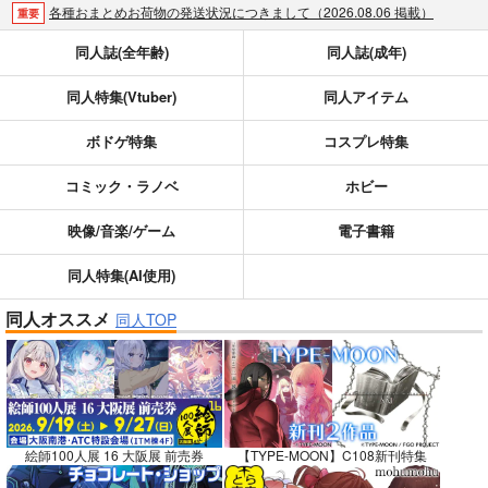
各種おまとめお荷物の発送状況につきまして（2026.08.06 掲載）
重要
【2026/5/7より】再販投票システム・アップデートのお知らせ（2026.05.07 掲載）
重要
同人誌(全年齢)
同人誌(成年)
【2026/4/1より】とらのあなプレミアム、新支払い方法＆新プラン導入のお知らせ（2026.03.09 掲載）
重要
同人特集(Vtuber)
同人アイテム
おまとめサイクル「定期便(月2)」一般会員様の利用再開のお知らせ（2026.02.05 掲載）
重要
「とらのあな×駿河屋日本橋乙女同人誌館」通販店頭受取サービス開始のお知らせ（2026.01.05 更新｜2025.12.30 掲載）
重要
ボドゲ特集
コスプレ特集
【2025/12/1より】「通販ポイント⇒とらコイン変換キャンペーン」終了のお知らせ（2025.11.21 掲載）
重要
個人情報保護方針の改定について（2025.09.19 更新｜2025.08.01 掲載）
重要
コミック・ラノベ
ホビー
ポイント付与・管理体制改定のお知らせ（2024.11.20 掲載）
重要
映像/音楽/ゲーム
電子書籍
全てのお知らせを見る
同人特集(AI使用)
同人オススメ
同人TOP
絵師100人展 16 大阪展 前売券
【TYPE-MOON】C108新刊特集