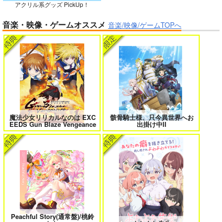
アクリル系グッズ PickUp！
ガールズゾンビパーティー 5
侯爵嫡男好色物語 ～異世界ハーレム
音楽・映像・ゲームオススメ
英雄戦記～ 10
音楽/映像/ゲームTOPへ
作って食べよう陸軍
飯-野外炊事・携行食
編-
シオサイ。
1,100
円
専売
（税込）
ミリタリー
ボクの理想の異世界生活 転生したら
異世界から来た君と共に過ごす日常
ケモ耳娘だらけの世界でハーレムに
2
3
サンプル
カート
魔法少女リリカルなのは EXC
骸骨騎士様、只今異世界へお
EEDS Gun Blaze Vengeance
出掛け中II
＃ラブコメ好きとこっそり繋がりた
エロゲの鬱エンドからヒロイン達を
い
救済したら 2
女友達は頼めば意外とヤらせてくれ
HELL’o WORK！～賽の河原で積石
Peachful Story(通常盤)/桃鈴
る 8
を崩すだけの簡単なお仕事って聞い