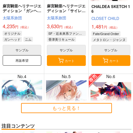
麻宮騎亜ヘリテージエ
麻宮騎亜ヘリテージエ
CHALDEA SKETCH 1
ディション「ガンヘッ
ディション「サイレン
6
ド」上巻
トメビウス」03 キデ
太陽系旅団
太陽系旅団
CLOSET CHILD
ィ編
4,235
3,630
1,481
円
円
円
（税込）
（税込）
（税込）
8月2日掲載
8月2日掲載
オリジナル
SF・近未来系ファンタジー
Fate/Grand Order
ガンヘッド
ニム
香津美リキュール
メタトロン・ジャンヌ
ブルックリン
キディ
リリス
サンプル
サンプル
サンプル
再販希望
カート
カート
7月31日掲載
7月31日掲載
No.4
No.5
No.6
7月30日掲載
7月30日掲載
もっと見る！
注目コンテンツ