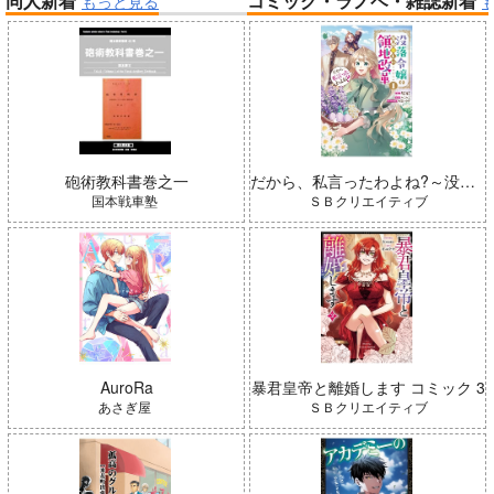
同人新着
コミック・ラノベ・雑誌新着
もっと見る
帝国機神ヴォルカミオン 2
ふかふかダンジョン攻略記 19
「魔法少女リリカルなのは EX
CEEDS Gun Blaze Vengeanc
e」オープニングテーマ CRIM
インゴクダンチ
SON BULLET/水樹奈々
砲術教科書巻之一
だから、私言ったわよね?～没落令嬢の案外楽しい領地改革～ コミック 1
国本戦車塾
ＳＢクリエイティブ
「少女☆歌劇 レヴュースタァ
ライト」スペシャルライブ “St
arry Horizon” Blu-ray(初回限
AuroRa
暴君皇帝と離婚します コミック 3
定版)
春夏秋冬代行者 春の舞
あさぎ屋
ＳＢクリエイティブ