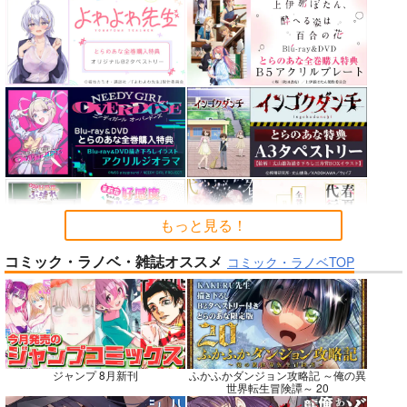
カルデアエミッション
FGO OEKAKI Rando
蒐集
6
m5
羊小屋
チョコレート・ショッ
たけさと
787
円
専売
（税込）
プ
1,320
円
（税込）
Fate/Grand Order
2,530
円
Fate/Grand Order
（税込）
曲亭馬琴
鈴鹿御前
Fate/Grand Order
メリュジーヌ
サンプル
サンプル
サンプル
カート
カート
カート
もっと見る！
コミック・ラノベ・雑誌オススメ
コミック・ラノベTOP
No.7
No.7
No.9
ジャンプ 8月新刊
ふかふかダンジョン攻略記 ～俺の異
世界転生冒険譚～ 20