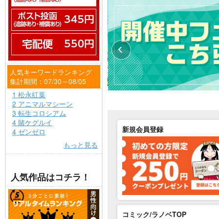
人気キーワードランキング
集計期間：07/30～08/05
1 松永紅葉
2 アニマルマシーン
3 転生コロシアム
4 賭ケグルイ
新規会員登録
4 ゼンゼロ
もっと見る
人気作品はコチラ！
コミック/ラノベTOP