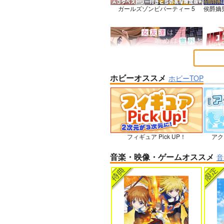
ガールズゾンビパーティー 5
侯爵嫡
ホビーオススメ
女友達は頼めば意外とヤらせてく
HELL
ホビーTOP
れる 8
石を崩
フィギュア Pick UP！
アク
人狼機ウィンヴルガ ー叛逆篇ー 5
魔王マ
音楽・映像・ゲームオススメ
音