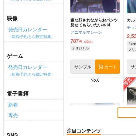
映像
嫌な顔されながらおパンツ
カル
見せてもらいたい本14
チョ
発売日カレンダー
アニマルマシーン
2,5
（新着/予約/とら限定/特典）
787
円
（税込）
Fate
オリジナル
メリ
ゲーム
サンプル
カート
サ
発売日カレンダー
（新着/予約/とら限定/特典）
No.6
電子書籍
新着
専売
注目コンテンツ
SNS