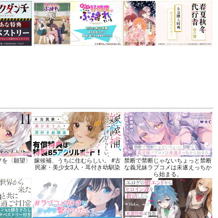
 3
機関
込）
カート
フを〈願望〉
嫁候補、うちに住むらしい。 #古
禁断で禁断じゃないちょっと禁断
民家・美少女3人・耳付き幼馴染
な義兄妹ラブコメは未遂えっちか
ら始まる。