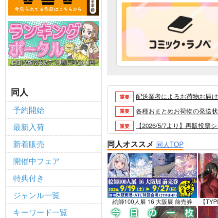
同人
配送業者によるお荷物お届け遅延
重要
予約開始
各種おまとめお荷物の発送状況に
重要
【2026/5/7より】再販投票
最新入荷
重要
【2026/4/1より】とらの
重要
新着販売
同人オススメ
同人TOP
おまとめサイクル「定期便(月2
重要
開催中フェア
「とらのあな×駿河屋日本橋乙女
重要
特典付き
【2025/12/1より】「通
重要
ジャンル一覧
個人情報保護方針の改定について（2
重要
絵師100人展 16 大阪展 前売券
【TYP
キーワード一覧
ポイント付与・管理体制改定のお
重要