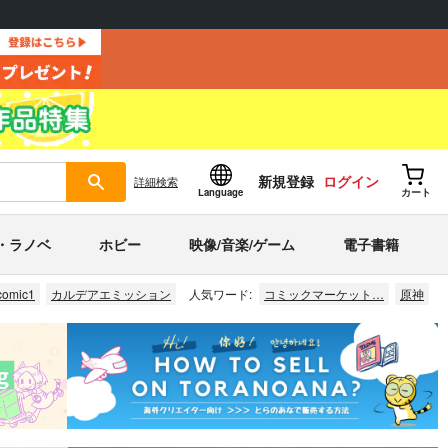
新規登録
ログイン
詳細
検索
Language
カート
・ラノベ
ホビー
映像/音楽/ゲーム
電子書籍
comic1
カルデアエミッション
人気ワード:
コミックマーケット…
原神