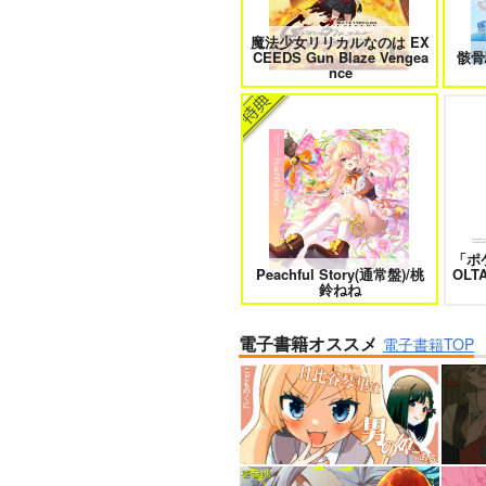
魔法少女リリカルなのは EX
CEEDS Gun Blaze Vengea
骸骨
nce
「ポケ
Peachful Story(通常盤)/桃
OLT
鈴ねね
電子書籍オススメ
電子書籍TOP