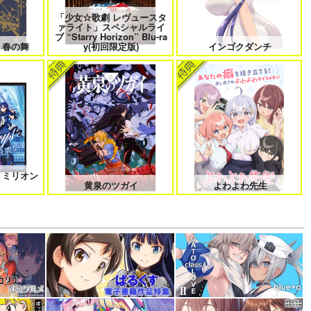
「少女☆歌劇 レヴュースタ
ァライト」スペシャルライ
ブ “Starry Horizon” Blu-ra
 春の舞
y(初回限定版)
インゴクダンチ
 ミリオン
！
黄泉のツガイ
よわよわ先生