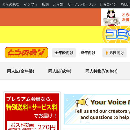
とらのあな
インフォ
店舗
とら婚
サークルポータル
とらコイン
WE
全年齢向け
成年向け
男性向け
同人誌(全年齢)
同人誌(成年)
同人特集(Vtuber)