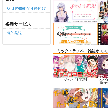
X(旧Twitter)全年齢向け
BLUE nankaAkanjinoOMN
社畜
各種サービス
IBUS
ャル
ハイパーソニックソウル
赤茄
海外発送
3,025
円
専売
（税込）
Fate/Grand Order
Dr.
アルジュナ
カルナ
七海
コミック・ラノベ・雑誌オスス
サンプル
カート
サ
ジャンプ 8月新刊
ゾンビ
襲われな