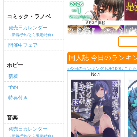
全てのお知らせを見る
コミック・ラノベ
8月3日掲載
発売日カレンダー
（新着/予約/とら限定/特典）
開催中フェア
7月30日掲載
同人誌 今日のランキ
ホビー
»今日のランキングTOP100はこちら
No.1
新着
予約
特典付き
音楽
発売日カレンダー
（新着/予約/とら限定/特典）