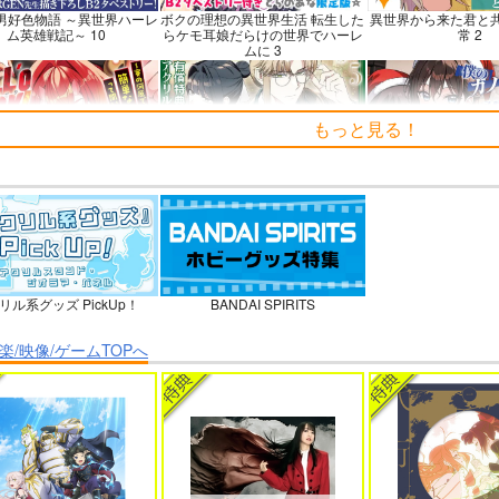
男好色物語 ～異世界ハーレ
ボクの理想の異世界生活 転生した
異世界から来た君と
ム英雄戦記～ 10
らケモ耳娘だらけの世界でハーレ
常 2
ムに 3
もっと見る！
’o WORK！～賽の河原で積
よくある令嬢転生だと思ったのに
僕のカノジョ先生
すだけの簡単なお仕事って
5
聞いたのに～
リル系グッズ PickUp！
BANDAI SPIRITS
ーラ煩悩学園 ～勇者、教師
理想の彼女 3
時々ボソッとロシア
に堕とされる～ 1
者のアーリャ
楽/映像/ゲームTOPへ