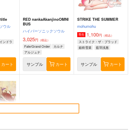
itle
RED nankaAkanjinoOMNI
STRIKE THE SUMMER
BUS
ソウル
mohumohu
ハイパーソニックソウル
1,100
円
専売
（税込）
3,025
円
（税込）
インドラ
ストライク・ザ・ブラッド
Fate/Grand Order
カルナ
姫柊雪菜
藍羽浅葱
アルジュナ
煌坂紗矢華
カート
サンプル
カート
サンプル
カート