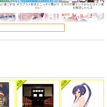
共に過ごす日
＃ラブコメ好きとこっそり繋がり
エロゲの鬱エンドからヒロイン達
たい
を救済したら 2
 17
孤独だった国民的美少女の妹を一
一畳間まんきつ暮らし! 5
晩泊めたら懐かれた
語でデレる勇
帝国機神ヴォルカミオン 2
ふかふかダンジョン攻略記 19
さん