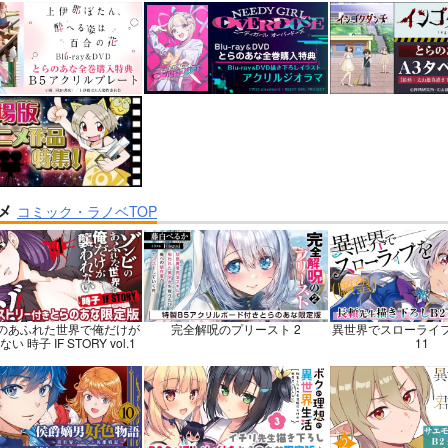
巡礼記３ 南米スペシ
Lynx Lenx
黒白のアヴェスター
碧茶園
神座万象・第十四
子労働組合
1,257
2,178
円
円
専売
専売
（税込）
（税
1,375
円
（税込）
VOCALOID
鏡音レン
オリジナル
STONE
あさぎりゲン
龍水
氷月
メ
コミック・ラノベTOP
ンプル
カート
サンプル
カート
サンプル
のあふれた世界で俺だけが
完全解呪のプリースト 2
異世界でスローライ
い 時子 IF STORY vol.1
11