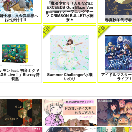
「魔法少女リリカルなのは
EXCEEDS Gun Blaze Ven
geance」オープニングテー
騎士様、只今異世界へ
マ CRIMSON BULLET/水樹
お出掛け中II
奈々
春夏秋冬代行者
モン feat. 初音ミク V
AGE Live！」Blu-ray特
Summer Challenger/水瀬
アイドルマスター
装盤
いのり
ライブ