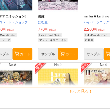
デアエミッション6
悪縁
nanka A kanji no t
コレート・ショップ
ぽむ屋
ハイパーソニック
30
770
2,200
円
円
円
（税込）
（税込）
（税込）
/Grand Order
Fate/Grand Order
Fate/Grand Order
ュジーヌ
マシュ・キリエライト
近藤勇
リリス
ンプル
カート
サンプル
カート
サンプル
No.8
No.9
No.9
もっと見る！