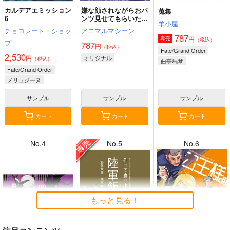
カルデアエミッション
嫌な顔されながらおパ
蒐集
6
ンツ見せてもらいたい
羊小屋
本14
チョコレート・ショッ
アニマルマシーン
787
円
専売
（税込）
プ
787
円
（税込）
7月31日掲載
7月31日掲載
Fate/Grand Order
2,530
円
オリジナル
（税込）
曲亭馬琴
Fate/Grand Order
メリュジーヌ
サンプル
サンプル
サンプル
7月30日掲載
7月30日掲載
カート
カート
カート
No.4
No.5
No.6
7月28日掲載
7月28日掲載
もっと見る！