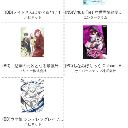
(BD)メイドさんは食べるだけ 1
(NS)Virtual Ties ヰ世界情緒夢想曲 完全生産限定版
ハピネット
エンターグラム
(BD)「悲劇の元凶となる最強外道ラスボス女王は民の為に尽くします。 Season2」BD-BOX 上巻
(PC)ちなみほりっく-Chinami Holic 特典付き 限定ボックス
フリュー株式会社
サイバーステップ株式会社
(BD)ウマ娘 シンデレラグレイ 7 豪華版 (とらのあな限定版)
ハピネット