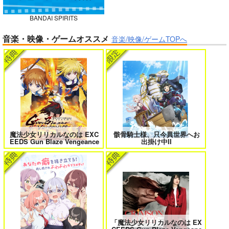
BANDAI SPIRITS
ガールズゾンビパーティー 5
侯爵嫡男好色物語 ～異世界ハーレム
音楽・映像・ゲームオススメ
英雄戦記～ 10
音楽/映像/ゲームTOPへ
BLUE nankaAkanjin
oOMNIBUS
ハイパーソニックソウ
ル
ボクの理想の異世界生活 転生したら
異世界から来た君と共に過ごす日常
ケモ耳娘だらけの世界でハーレムに
2
3,025
3
円
（税込）
Fate/Grand Order
アルジュナ
カルナ
魔法少女リリカルなのは EXC
骸骨騎士様、只今異世界へお
EEDS Gun Blaze Vengeance
出掛け中II
サンプル
カート
＃ラブコメ好きとこっそり繋がりた
エロゲの鬱エンドからヒロイン達を
い
救済したら 2
「魔法少女リリカルなのは EX