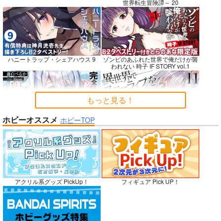
世界転生冒険譚～ 20
悪縁
RED nankaAkanjino
社畜巡礼記３ 南米ス
OMNIBUS
ペシャル
ぽむ屋
ハニートラップ・シェアハウス 9
ゾンビのあふれた世界で俺だけが襲
ハイパーソニックソウ
赤茄子労働組合
われない 時子 IF STORY vol.1
770
円
（税込）
ル
1,375
円
専売
（税込）
Fate/Grand Order
3,025
円
Dr.STONE
（税込）
マシュ・キリエライト
もっと見る！
あさぎりゲン
Fate/Grand Order
リリス
七海龍水
氷月
カルナ
アルジュナ
ホビーオススメ
ホビーTOP
完全解呪のプリースト 2
異世界でスローライフを〈願望〉 11
サンプル
サンプル
サンプル
カート
カート
カート
No.10
嫁候補、うちに住むらしい。 #古民
禁断で禁断じゃないちょっと禁断な
アクリル系グッズ PickUp！
フィギュア Pick UP！
家・美少女3人・耳付き幼馴染
義兄妹ラブコメは未遂えっちから始
まる。