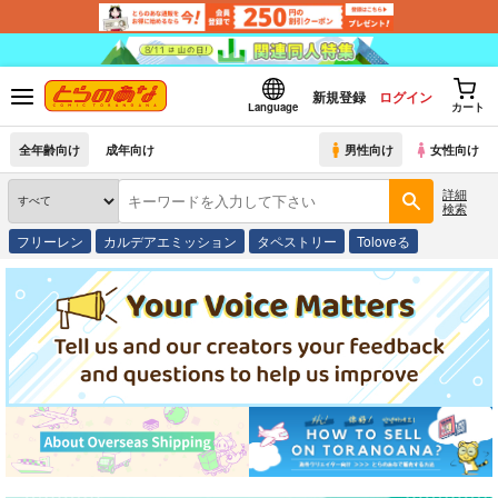
新規登録
ログイン
Language
カート
全年齢向け
成年向け
男性向け
女性向け
詳細
検索
フリーレン
カルデアエミッション
タペストリー
Toloveる