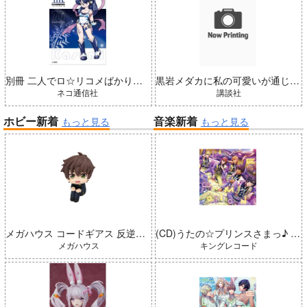
別冊 二人でロ☆リコメばかり描いていた 藍（五藤加純イラストCollection）
黒岩メダカに私の可愛いが通じない 25
ネコ通信社
講談社
ホビー新着
音楽新着
もっと見る
もっと見る
メガハウス コードギアス 反逆のルルーシュ るかっぷ 枢木スザク 完成品
(CD)うたの☆プリンスさまっ♪ LIVE EMOTION 2nd Anniversary CD レン・翔・セシル・嶺二・綺羅
メガハウス
キングレコード