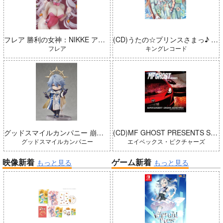
フレア 勝利の女神：NIKKE アリス：ワンダーランドバニー 完成品
(CD)うたの☆プリンスさまっ♪ LIVE EMOTION 2nd Anniversary CD トキヤ・カミュ・瑛二・大和
フレア
キングレコード
グッドスマイルカンパニー 崩壊：スターレイル ねんどろいどどーる サンデー 完成品
(CD)MF GHOST PRESENTS SUPER EUROBEAT × ORIGINAL SOUNDTRACK NEW COLLECTION Vol.3
グッドスマイルカンパニー
エイベックス・ピクチャーズ
映像新着
ゲーム新着
もっと見る
もっと見る