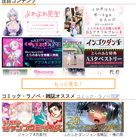
注目コンテンツ
nanka A kanji no titl
作って食べよう陸軍
公王様のおしごと
e
飯-野外炊事・携行食
C:設計室
編-
ハイパーソニックソウ
シオサイ。
700
円
（税込）
ル
1,100
円
専売
（税込）
機動戦士GundamGQuuuuuuX
2,200
円
ミリタリー
（税込）
シャリア・ブル
Fate/Grand Order
アルテイシア
インドラ
近藤勇
サンプル
サンプル
サンプル
カート
カート
カート
もっと見る！
コミック・ラノベ・雑誌オススメ
No.6
No.8
No.8
コミック・ラノベTOP
ジャンプ 8月新刊
ふかふかダンジョン攻略記 ～俺の異