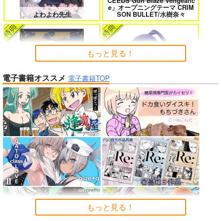
CEEDS Gun Blaze Vengeanc
女友達は頼めば意外とヤらせてくれ
HELL’o WORK！～賽の河原で積石
e」オープニングテーマ CRIM
る 8
を崩すだけの簡単なお仕事って聞い
よわよわ先生
SON BULLET/水樹奈々
たのに～
もっと見る！
電子書籍オススメ
よくある令嬢転生だと思ったのに 5
僕のカノジョ先生 17
電子書籍TOP
春夏秋冬代行者 春の舞
インゴクダンチ
孤独だった国民的美少女の妹を一晩
人狼機ウィンヴルガ ー叛逆篇ー 5
泊めたら懐かれた
「少女☆歌劇 レヴュースタァ
魔王マーラ煩悩学園 ～勇者、教師に
時々ボソッとロシア語でデレる勇者
ライト」スペシャルライブ “St
堕とされる～ 1
のアーリャさん
Summer Challenger/水瀬いの
arry Horizon” Blu-ray(初回限
もっと見る！
り
定版)