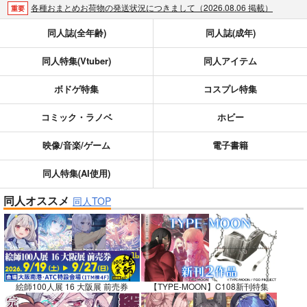
各種おまとめお荷物の発送状況につきまして（2026.08.06 掲載）
重要
【2026/5/7より】再販投票システム・アップデートのお知らせ（2026.05.07 掲載）
重要
同人誌(全年齢)
同人誌(成年)
【2026/4/1より】とらのあなプレミアム、新支払い方法＆新プラン導入のお知らせ（2026.03.09 掲載）
重要
同人特集(Vtuber)
同人アイテム
おまとめサイクル「定期便(月2)」一般会員様の利用再開のお知らせ（2026.02.05 掲載）
重要
「とらのあな×駿河屋日本橋乙女同人誌館」通販店頭受取サービス開始のお知らせ（2026.01.05 更新｜2025.12.30 掲載）
重要
ボドゲ特集
コスプレ特集
【2025/12/1より】「通販ポイント⇒とらコイン変換キャンペーン」終了のお知らせ（2025.11.21 掲載）
重要
個人情報保護方針の改定について（2025.09.19 更新｜2025.08.01 掲載）
重要
コミック・ラノベ
ホビー
ポイント付与・管理体制改定のお知らせ（2024.11.20 掲載）
重要
映像/音楽/ゲーム
電子書籍
全てのお知らせを見る
同人特集(AI使用)
同人オススメ
同人TOP
絵師100人展 16 大阪展 前売券
【TYPE-MOON】C108新刊特集