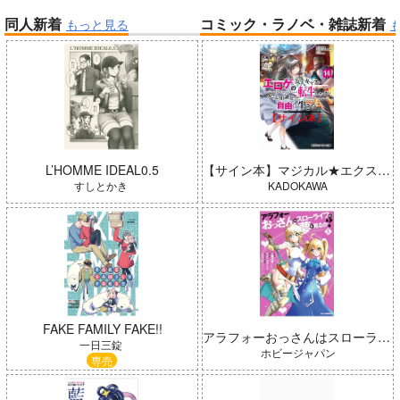
同人新着
コミック・ラノベ・雑誌新着
もっと見る
帝国機神ヴォルカミオン 2
ふかふかダンジョン攻略記 19
Peachful Story(通常盤)/桃鈴
ねね
黄泉のツガイ
L’HOMME IDEAL0.5
【サイン本】マジカル★エクスプローラー エロゲの友人キャラに転生したけど、ゲーム知識使って自由に生きる 14
すしとかき
KADOKAWA
「ポケモン feat. 初音ミク VO
アイドルマスター ミリオンラ
LTAGE Live！」Blu-ray特装
FAKE FAMILY FAKE!!
アラフォーおっさんはスローライフの夢 5
イブ！
盤
一日三錠
ホビージャパン
専売