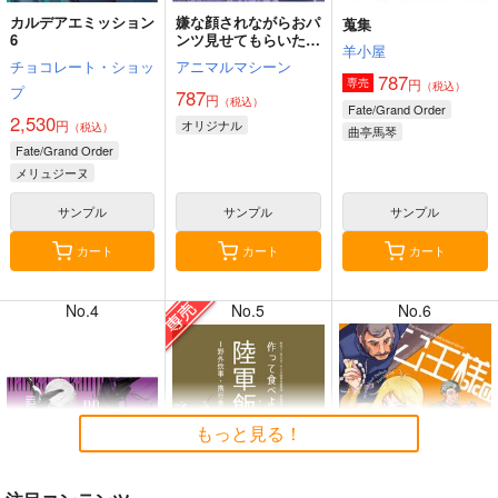
カルデアエミッション
嫌な顔されながらおパ
蒐集
6
ンツ見せてもらいたい
羊小屋
本14
チョコレート・ショッ
アニマルマシーン
787
円
専売
（税込）
プ
787
円
（税込）
8月2日掲載
8月2日掲載
Fate/Grand Order
2,530
円
オリジナル
（税込）
曲亭馬琴
Fate/Grand Order
メリュジーヌ
サンプル
サンプル
サンプル
7月31日掲載
7月31日掲載
カート
カート
カート
No.4
No.5
No.6
7月30日掲載
7月30日掲載
もっと見る！