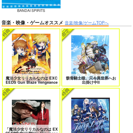
BANDAI SPIRITS
ガールズゾンビパーティー 5
侯爵嫡男好色物語 ～異世界ハーレム
音楽・映像・ゲームオススメ
英雄戦記～ 10
音楽/映像/ゲームTOPへ
BLUE nankaAkanjin
oOMNIBUS
ハイパーソニックソウ
ル
ボクの理想の異世界生活 転生したら
異世界から来た君と共に過ごす日常
ケモ耳娘だらけの世界でハーレムに
2
3,025
3
円
（税込）
Fate/Grand Order
アルジュナ
カルナ
魔法少女リリカルなのは EXC
骸骨騎士様、只今異世界へお
EEDS Gun Blaze Vengeance
出掛け中II
サンプル
カート
＃ラブコメ好きとこっそり繋がりた
エロゲの鬱エンドからヒロイン達を
い
救済したら 2
「魔法少女リリカルなのは EX