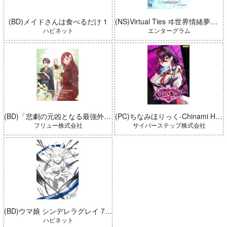
(BD)メイドさんは食べるだけ 1
(NS)Virtual Ties ヰ世界情緒夢想曲 完全生産限定版
ハピネット
エンターグラム
(BD)「悲劇の元凶となる最強外道ラスボス女王は民の為に尽くします。 Season2」BD-BOX 上巻
(PC)ちなみほりっく-Chinami Holic 特典付き 限定ボックス
フリュー株式会社
サイバーステップ株式会社
(BD)ウマ娘 シンデレラグレイ 7 豪華版 (とらのあな限定版)
ハピネット