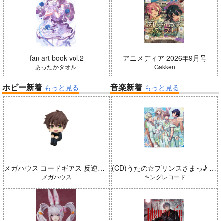
fan art book vol.2
アニメディア 2026年9月号
あったかタオル
Gakken
ホビー新着
音楽新着
もっと見る
もっと見る
メガハウス コードギアス 反逆のルルーシュ るかっぷ 枢木スザク 完成品
(CD)うたの☆プリンスさまっ♪ LIVE EMOTION 2nd Anniversary CD トキヤ・カミュ・瑛二・大和
メガハウス
キングレコード