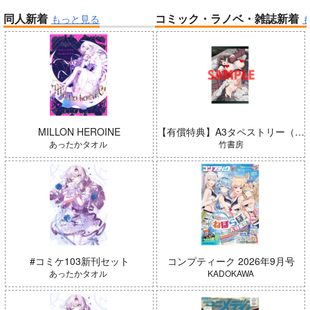
同人新着
コミック・ラノベ・雑誌新着
もっと見る
帝国機神ヴォルカミオン 2
ふかふかダンジョン攻略記 19
「少女☆歌劇 レヴュースタァ
ライト」スペシャルライブ “St
arry Horizon” Blu-ray(初回限
定版)
インゴクダンチ
MILLON HEROINE
【有償特典】A3タペストリー（ガールズゾンビパーティー 5）
あったかタオル
竹書房
#コミケ103新刊セット
コンプティーク 2026年9月号
よわよわ先生
春夏秋冬代行者 春の舞
あったかタオル
KADOKAWA