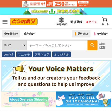
新規登録
ログイン
Language
カート
全年齢向け
成年向け
男性向け
女性向け
詳細
検索
comic1
マニャ子
プリキュア
オリジナル