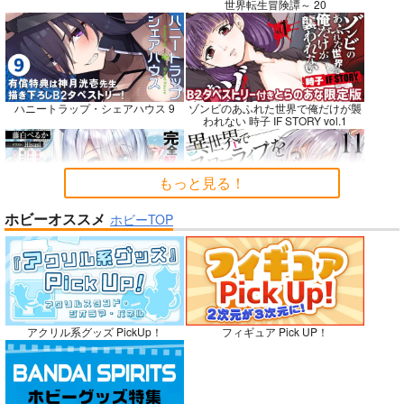
世界転生冒険譚～ 20
悪縁
RED nankaAkanjino
社畜巡礼記３ 南米ス
OMNIBUS
ペシャル
ぽむ屋
ハニートラップ・シェアハウス 9
ゾンビのあふれた世界で俺だけが襲
ハイパーソニックソウ
赤茄子労働組合
われない 時子 IF STORY vol.1
770
円
（税込）
ル
1,375
円
専売
（税込）
Fate/Grand Order
3,025
円
Dr.STONE
（税込）
マシュ・キリエライト
もっと見る！
あさぎりゲン
Fate/Grand Order
リリス
七海龍水
氷月
カルナ
アルジュナ
ホビーオススメ
ホビーTOP
完全解呪のプリースト 2
異世界でスローライフを〈願望〉 11
サンプル
サンプル
サンプル
カート
カート
カート
No.10
嫁候補、うちに住むらしい。 #古民
禁断で禁断じゃないちょっと禁断な
アクリル系グッズ PickUp！
フィギュア Pick UP！
家・美少女3人・耳付き幼馴染
義兄妹ラブコメは未遂えっちから始
まる。