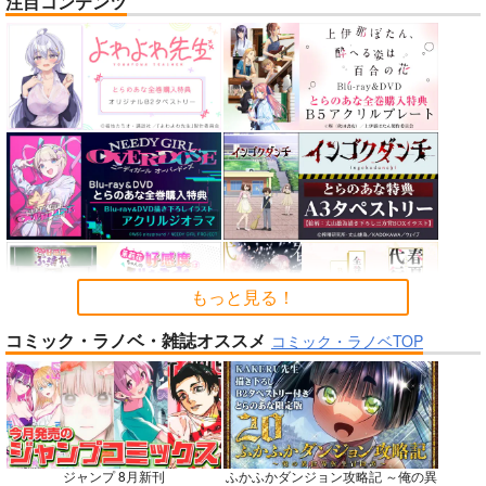
注目コンテンツ
nanka A kanji no titl
作って食べよう陸軍
公王様のおしごと
e
飯-野外炊事・携行食
C:設計室
編-
ハイパーソニックソウ
シオサイ。
700
円
（税込）
ル
1,100
円
専売
（税込）
機動戦士GundamGQuuuuuuX
2,200
円
ミリタリー
（税込）
シャリア・ブル
Fate/Grand Order
アルテイシア
インドラ
近藤勇
サンプル
サンプル
サンプル
カート
カート
カート
もっと見る！
コミック・ラノベ・雑誌オススメ
No.6
No.8
No.8
コミック・ラノベTOP
ジャンプ 8月新刊
ふかふかダンジョン攻略記 ～俺の異