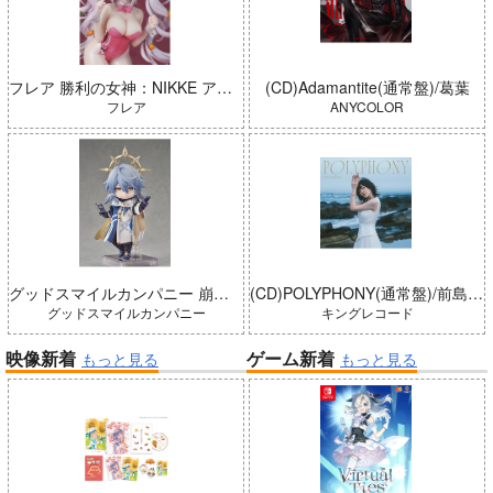
フレア 勝利の女神：NIKKE アリス：ワンダーランドバニー 完成品
(CD)Adamantite(通常盤)/葛葉
フレア
ANYCOLOR
グッドスマイルカンパニー 崩壊：スターレイル ねんどろいどどーる サンデー 完成品
(CD)POLYPHONY(通常盤)/前島亜美
グッドスマイルカンパニー
キングレコード
映像新着
ゲーム新着
もっと見る
もっと見る