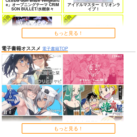
CEEDS Gun Blaze Vengeanc
女友達は頼めば意外とヤらせてくれ
HELL’o WORK！～賽の河原で積石
e」オープニングテーマ CRIM
アイドルマスター ミリオンラ
る 8
を崩すだけの簡単なお仕事って聞い
SON BULLET/水樹奈々
イブ！
たのに～
もっと見る！
電子書籍オススメ
よくある令嬢転生だと思ったのに 5
僕のカノジョ先生 17
電子書籍TOP
Summer Challenger/水瀬いの
黄泉のツガイ
り
孤独だった国民的美少女の妹を一晩
人狼機ウィンヴルガ ー叛逆篇ー 5
泊めたら懐かれた
魔王マーラ煩悩学園 ～勇者、教師に
時々ボソッとロシア語でデレる勇者
「ポケモン feat. 初音ミク VO
堕とされる～ 1
のアーリャさん
LTAGE Live！」Blu-ray特装
Peachful Story(通常盤)/桃鈴
もっと見る！
盤
ねね