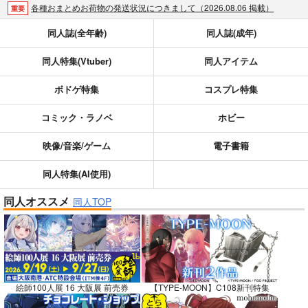
各種おまとめお荷物の発送状況につきまして（2026.08.06 掲載）
重要
【2026/5/7より】再販投票システム・アップデートのお知らせ（2026.05.07 掲載）
重要
同人誌(全年齢)
同人誌(成年)
【2026/4/1より】とらのあなプレミアム、新支払い方法＆新プラン導入のお知らせ（2026.03.09 掲載）
重要
同人特集(Vtuber)
同人アイテム
おまとめサイクル「定期便(月2)」一般会員様の利用再開のお知らせ（2026.02.05 掲載）
重要
「とらのあな×駿河屋日本橋乙女同人誌館」通販店頭受取サービス開始のお知らせ（2026.01.05 更新｜2025.12.30 掲載）
重要
ボドゲ特集
コスプレ特集
【2025/12/1より】「通販ポイント⇒とらコイン変換キャンペーン」終了のお知らせ（2025.11.21 掲載）
重要
個人情報保護方針の改定について（2025.09.19 更新｜2025.08.01 掲載）
重要
コミック・ラノベ
ホビー
ポイント付与・管理体制改定のお知らせ（2024.11.20 掲載）
重要
映像/音楽/ゲーム
電子書籍
全てのお知らせを見る
同人特集(AI使用)
同人オススメ
同人TOP
絵師100人展 16 大阪展 前売券
【TYPE-MOON】C108新刊特集