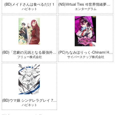
(BD)メイドさんは食べるだけ 1
(NS)Virtual Ties ヰ世界情緒夢想曲 完全生産限定版
ハピネット
エンターグラム
(BD)「悲劇の元凶となる最強外道ラスボス女王は民の為に尽くします。 Season2」BD-BOX 上巻
(PC)ちなみほりっく-Chinami Holic 特典付き 限定ボックス
フリュー株式会社
サイバーステップ株式会社
(BD)ウマ娘 シンデレラグレイ 7 豪華版 (とらのあな限定版)
ハピネット