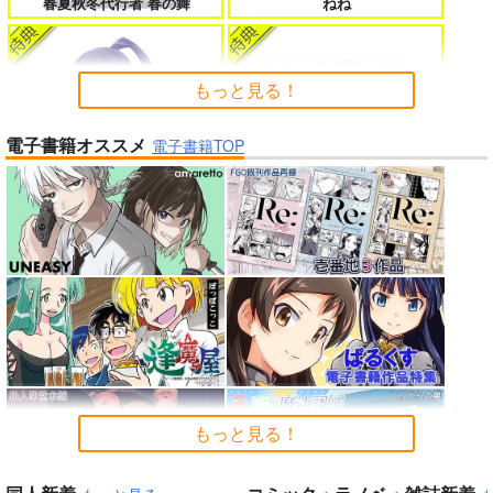
春夏秋冬代行者 春の舞
ねね
たのに～
もっと見る！
電子書籍オススメ
よくある令嬢転生だと思ったのに 5
僕のカノジョ先生 17
電子書籍TOP
Summer Challenger/水瀬いの
インゴクダンチ
り
孤独だった国民的美少女の妹を一晩
人狼機ウィンヴルガ ー叛逆篇ー 5
泊めたら懐かれた
魔王マーラ煩悩学園 ～勇者、教師に
時々ボソッとロシア語でデレる勇者
「ポケモン feat. 初音ミク VO
堕とされる～ 1
のアーリャさん
アイドルマスター ミリオンラ
LTAGE Live！」Blu-ray特装
もっと見る！
イブ！
盤