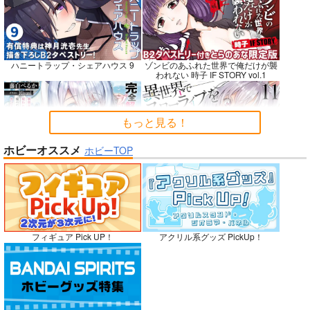
Fresh＆Smooth
嫌な顔されながらおパ
FETISH ACADEMY
ンツ見せてもらいたい
ロイヤルマウンテン
ロイヤルマウンテン
ハニートラップ・シェアハウス 9
ゾンビのあふれた世界で俺だけが襲
本14
アニマルマシーン
われない 時子 IF STORY vol.1
770
770
円
円
（税込）
（税込）
787
円
（税込）
オリジナル
オリジナル
オリジナル
青山 澄香
青山 澄香
もっと見る！
白峰 莉花
白峰 莉花
サンプル
サンプル
サンプル
メレ・レタナグア
メレ・レタナグア
ホビーオススメ
ホビーTOP
完全解呪のプリースト 2
異世界でスローライフを〈願望〉 11
カート
カート
カート
No.10
嫁候補、うちに住むらしい。 #古民
禁断で禁断じゃないちょっと禁断な
フィギュア Pick UP！
アクリル系グッズ PickUp！
家・美少女3人・耳付き幼馴染
義兄妹ラブコメは未遂えっちから始
まる。