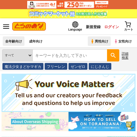
新規登録
ログイン
Language
カート
全年齢向け
成年向け
男性向け
女性向け
詳細
検索
魔法少女まどかマギカ
フリーレン
ゼンゼロ
にじさんじ