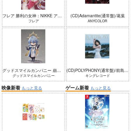
フレア 勝利の女神：NIKKE アリス：ワンダーランドバニー 完成品
(CD)Adamantite(通常盤)/葛葉
フレア
ANYCOLOR
グッドスマイルカンパニー 崩壊：スターレイル ねんどろいどどーる サンデー 完成品
(CD)POLYPHONY(通常盤)/前島亜美
グッドスマイルカンパニー
キングレコード
映像新着
ゲーム新着
もっと見る
もっと見る