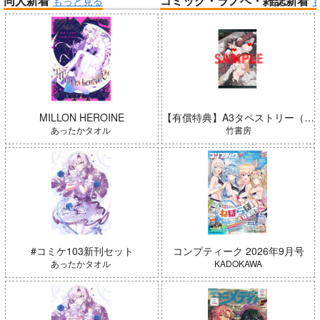
同人新着
コミック・ラノベ・雑誌新着
もっと見る
帝国機神ヴォルカミオン 2
ふかふかダンジョン攻略記 19
「少女☆歌劇 レヴュースタァ
ライト」スペシャルライブ “St
arry Horizon” Blu-ray(初回限
よわよわ先生
定版)
MILLON HEROINE
【有償特典】A3タペストリー（ガールズゾンビパーティー 5）
あったかタオル
竹書房
「魔法少女リリカルなのは EX
CEEDS Gun Blaze Vengeanc
e」オープニングテーマ CRIM
#コミケ103新刊セット
コンプティーク 2026年9月号
黄泉のツガイ
SON BULLET/水樹奈々
あったかタオル
KADOKAWA