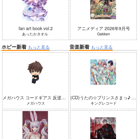
fan art book vol.2
アニメディア 2026年9月号
あったかタオル
Gakken
ホビー新着
音楽新着
もっと見る
もっと見る
メガハウス コードギアス 反逆のルルーシュ るかっぷ 枢木スザク 完成品
(CD)うたの☆プリンスさまっ♪ LIVE EMOTION 2nd Anniversary CD トキヤ・カミュ・瑛二・大和
メガハウス
キングレコード