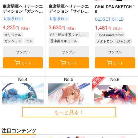
麻宮騎亜ヘリテージエ
麻宮騎亜ヘリテージエ
CHALDEA SKETCH 1
ディション「ガンヘッ
ディション「サイレン
6
ド」上巻
トメビウス」03 キデ
太陽系旅団
太陽系旅団
CLOSET CHILD
ィ編
4,235
3,630
1,481
円
円
円
（税込）
（税込）
（税込）
8月2日掲載
8月2日掲載
オリジナル
SF・近未来系ファンタジー
Fate/Grand Order
ガンヘッド
ニム
香津美リキュール
メタトロン・ジャンヌ
ブルックリン
キディ
リリス
サンプル
サンプル
サンプル
カート
カート
カート
7月31日掲載
7月31日掲載
No.4
No.5
No.6
7月30日掲載
7月30日掲載
もっと見る！
注目コンテンツ