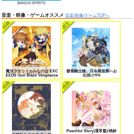
BANDAI SPIRITS
ガールズゾンビパーティー 5
侯爵嫡男好色物語 ～異世界ハーレム
音楽・映像・ゲームオススメ
英雄戦記～ 10
音楽/映像/ゲームTOPへ
作って食べよう陸軍
飯-野外炊事・携行食
編-
シオサイ。
1,100
円
専売
（税込）
ミリタリー
ボクの理想の異世界生活 転生したら
異世界から来た君と共に過ごす日常
ケモ耳娘だらけの世界でハーレムに
2
3
サンプル
カート
魔法少女リリカルなのは EXC
骸骨騎士様、只今異世界へお
EEDS Gun Blaze Vengeance
出掛け中II
＃ラブコメ好きとこっそり繋がりた
エロゲの鬱エンドからヒロイン達を
い
救済したら 2
女友達は頼めば意外とヤらせてくれ
HELL’o WORK！～賽の河原で積石
Peachful Story(通常盤)/桃鈴
る 8
を崩すだけの簡単なお仕事って聞い