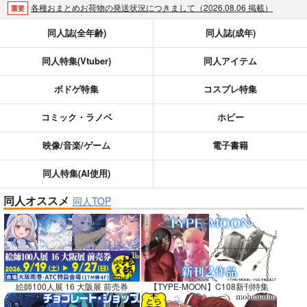
各種おまとめお荷物の発送状況につきまして（2026.08.06 掲載）
重要
【2026/5/7より】再販投票システム・アップデートのお知らせ（2026.05.07 掲載）
重要
同人誌(全年齢)
同人誌(成年)
【2026/4/1より】とらのあなプレミアム、新支払い方法＆新プラン導入のお知らせ（2026.03.09 掲載）
重要
同人特集(Vtuber)
同人アイテム
おまとめサイクル「定期便(月2)」一般会員様の利用再開のお知らせ（2026.02.05 掲載）
重要
「とらのあな×駿河屋日本橋乙女同人誌館」通販店頭受取サービス開始のお知らせ（2026.01.05 更新｜2025.12.30 掲載）
重要
ボドゲ特集
コスプレ特集
【2025/12/1より】「通販ポイント⇒とらコイン変換キャンペーン」終了のお知らせ（2025.11.21 掲載）
重要
個人情報保護方針の改定について（2025.09.19 更新｜2025.08.01 掲載）
重要
コミック・ラノベ
ホビー
ポイント付与・管理体制改定のお知らせ（2024.11.20 掲載）
重要
映像/音楽/ゲーム
電子書籍
全てのお知らせを見る
同人特集(AI使用)
同人オススメ
同人TOP
絵師100人展 16 大阪展 前売券
【TYPE-MOON】C108新刊特集