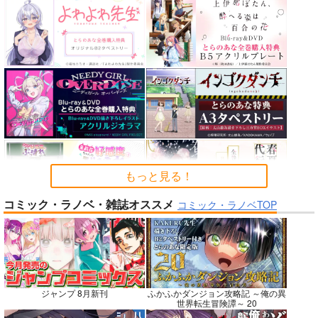
カルデアエミッション
FGO OEKAKI Rando
蒐集
6
m5
羊小屋
チョコレート・ショッ
たけさと
787
円
専売
（税込）
プ
1,320
円
（税込）
Fate/Grand Order
2,530
円
Fate/Grand Order
（税込）
曲亭馬琴
鈴鹿御前
Fate/Grand Order
メリュジーヌ
サンプル
サンプル
サンプル
カート
カート
カート
もっと見る！
コミック・ラノベ・雑誌オススメ
コミック・ラノベTOP
No.7
No.7
No.9
ジャンプ 8月新刊
ふかふかダンジョン攻略記 ～俺の異
世界転生冒険譚～ 20