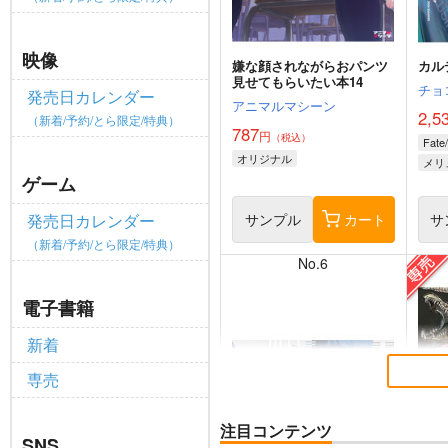
映像
嫌な顔されながらおパンツ
カル
見せてもらいたい本14
チョ
発売日カレンダー
アニマルマシーン
2,5
（新着/予約/とら限定/特典）
787
円
（税込）
Fate
オリジナル
メリ
ゲーム
サンプル
カート
サ
発売日カレンダー
（新着/予約/とら限定/特典）
No.6
電子書籍
新着
専売
注目コンテンツ
SNS