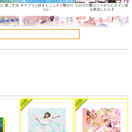
共に過ごす日
＃ラブコメ好きとこっそり繋がり
エロゲの鬱エンドからヒロイン達
たい
を救済したら 2
 17
孤独だった国民的美少女の妹を一
一畳間まんきつ暮らし! 5
晩泊めたら懐かれた
語でデレる勇
帝国機神ヴォルカミオン 2
ふかふかダンジョン攻略記 19
さん