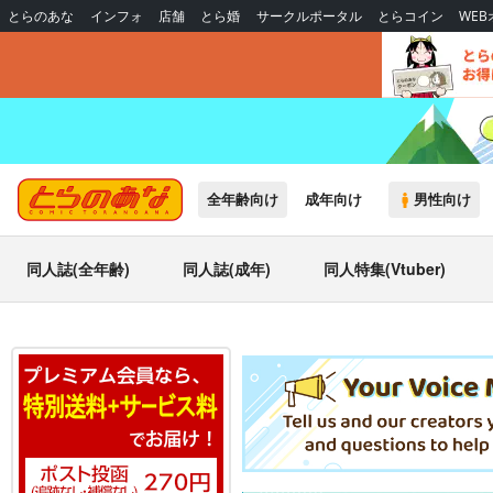
とらのあな
インフォ
店舗
とら婚
サークルポータル
とらコイン
WE
全年齢向け
成年向け
男性向け
同人誌(全年齢)
同人誌(成年)
同人特集(Vtuber)