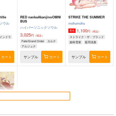
itle
RED nankaAkanjinoOMNI
STRIKE THE SUMMER
BUS
ソウル
mohumohu
ハイパーソニックソウル
1,100
円
専売
（税込）
3,025
円
（税込）
インドラ
ストライク・ザ・ブラッド
Fate/Grand Order
カルナ
姫柊雪菜
藍羽浅葱
アルジュナ
煌坂紗矢華
カート
サンプル
カート
サンプル
カート