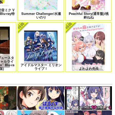
 初音ミク V
Blu-ray特
Summer Challenger/水瀬
Peachful Story(通常盤)/桃
いのり
鈴ねね
ヴュースタ
シャルライ
n” Blu-ra
アイドルマスター ミリオン
版)
ライブ！
よわよわ先生