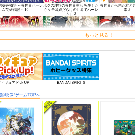
男好色物語 ～異世界ハーレ
ボクの理想の異世界生活 転生した
異世界から来た君と
ム英雄戦記～ 10
らケモ耳娘だらけの世界でハーレ
常 2
ムに 3
もっと見る！
’o WORK！～賽の河原で積
よくある令嬢転生だと思ったのに
僕のカノジョ先生
すだけの簡単なお仕事って
5
聞いたのに～
ィギュア Pick UP！
BANDAI SPIRITS
ーラ煩悩学園 ～勇者、教師
理想の彼女 3
時々ボソッとロシア
に堕とされる～ 1
者のアーリャ
楽/映像/ゲームTOPへ