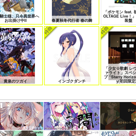
「ポケモン feat.
騎士様、只今異世界へ
OLTAGE Live！」
お出掛け中II
春夏秋冬代行者 春の舞
装盤
「少女☆歌劇 レ
ァライト」スペ
ブ “Starry Horizo
黄泉のツガイ
インゴクダンチ
y(初回限定