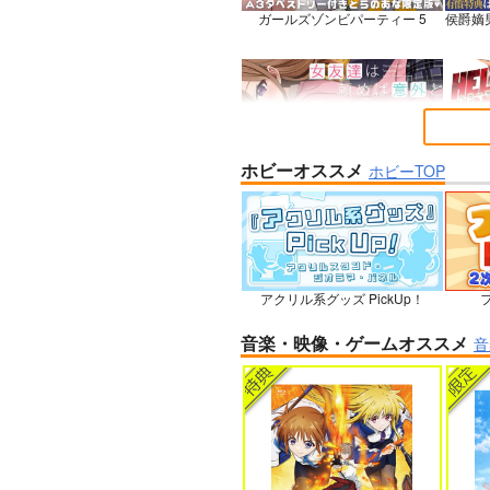
ガールズゾンビパーティー 5
侯爵嫡
ホビーオススメ
女友達は頼めば意外とヤらせてく
HELL
ホビーTOP
れる 8
石を崩
アクリル系グッズ PickUp！
フ
人狼機ウィンヴルガ ー叛逆篇ー 5
魔王マ
音楽・映像・ゲームオススメ
音