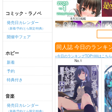
全てのお知らせを見る
コミック・ラノベ
8月3日掲載
発売日カレンダー
（新着/予約/とら限定/特典）
開催中フェア
7月30日掲載
同人誌 今日のランキ
ホビー
»今日のランキングTOP100はこちら
No.1
新着
予約
特典付き
音楽
発売日カレンダー
（新着/予約/とら限定/特典）