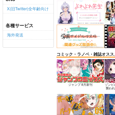
X(旧Twitter)全年齢向け
BLUE nankaAkanjinoOMN
社畜
各種サービス
IBUS
ャル
ハイパーソニックソウル
赤茄
海外発送
3,025
円
専売
（税込）
Fate/Grand Order
Dr.
アルジュナ
カルナ
七海
コミック・ラノベ・雑誌オスス
サンプル
カート
サ
ジャンプ 8月新刊
ゾンビ
襲われな