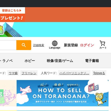
新規登録
ログイン
詳細
検索
Language
カート
・ラノベ
ホビー
映像/音楽/ゲーム
電子書籍
ード:
ウマ娘
フリーレン
人気ワード:
ハイパーソニックソ…
Toloveる