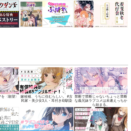
 3
機関
込）
カート
フを〈願望〉
嫁候補、うちに住むらしい。 #古
禁断で禁断じゃないちょっと禁断
民家・美少女3人・耳付き幼馴染
な義兄妹ラブコメは未遂えっちか
ら始まる。