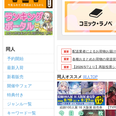
同人
配送業者によるお荷物お届け遅延
重要
予約開始
各種おまとめお荷物の発送状況に
重要
【2026/5/7より】再販投票
最新入荷
重要
【2026/4/1より】とらの
重要
新着販売
同人オススメ
同人TOP
おまとめサイクル「定期便(月2
重要
開催中フェア
「とらのあな×駿河屋日本橋乙女
重要
特典付き
【2025/12/1より】「通
重要
ジャンル一覧
個人情報保護方針の改定について（2
重要
絵師100人展 16 大阪展 前売券
【TYP
キーワード一覧
ポイント付与・管理体制改定のお
重要