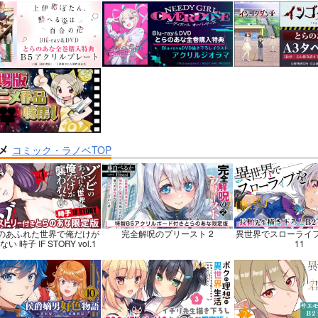
巡礼記３ 南米スペシ
Lynx Lenx
黒白のアヴェスター
碧茶園
神座万象・第十四
子労働組合
1,257
2,178
円
円
専売
専売
（税込）
（税
1,375
円
（税込）
VOCALOID
鏡音レン
オリジナル
STONE
あさぎりゲン
龍水
氷月
メ
コミック・ラノベTOP
ンプル
カート
サンプル
カート
サンプル
のあふれた世界で俺だけが
完全解呪のプリースト 2
異世界でスローライ
い 時子 IF STORY vol.1
11