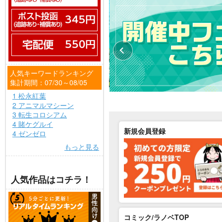
人気キーワードランキング
集計期間：07/30～08/05
1 松永紅葉
2 アニマルマシーン
3 転生コロシアム
4 賭ケグルイ
新規会員登録
4 ゼンゼロ
もっと見る
人気作品はコチラ！
コミック/ラノベTOP