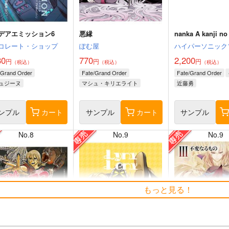
デアエミッション6
悪縁
nanka A kanji no t
コレート・ショップ
ぽむ屋
ハイパーソニック
30
770
2,200
円
円
円
（税込）
（税込）
（税込）
/Grand Order
Fate/Grand Order
Fate/Grand Order
ュジーヌ
マシュ・キリエライト
近藤勇
リリス
ンプル
カート
サンプル
カート
サンプル
No.8
No.9
No.9
もっと見る！