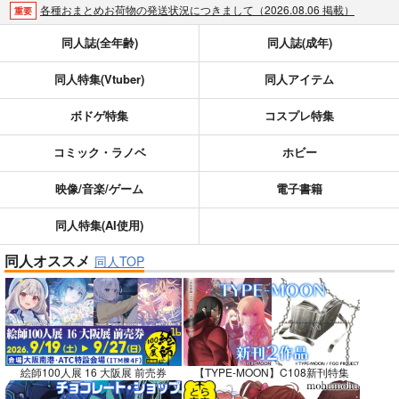
各種おまとめお荷物の発送状況につきまして（2026.08.06 掲載）
重要
【2026/5/7より】再販投票システム・アップデートのお知らせ（2026.05.07 掲載）
重要
同人誌(全年齢)
同人誌(成年)
【2026/4/1より】とらのあなプレミアム、新支払い方法＆新プラン導入のお知らせ（2026.03.09 掲載）
重要
同人特集(Vtuber)
同人アイテム
おまとめサイクル「定期便(月2)」一般会員様の利用再開のお知らせ（2026.02.05 掲載）
重要
「とらのあな×駿河屋日本橋乙女同人誌館」通販店頭受取サービス開始のお知らせ（2026.01.05 更新｜2025.12.30 掲載）
重要
ボドゲ特集
コスプレ特集
【2025/12/1より】「通販ポイント⇒とらコイン変換キャンペーン」終了のお知らせ（2025.11.21 掲載）
重要
個人情報保護方針の改定について（2025.09.19 更新｜2025.08.01 掲載）
重要
コミック・ラノベ
ホビー
ポイント付与・管理体制改定のお知らせ（2024.11.20 掲載）
重要
映像/音楽/ゲーム
電子書籍
全てのお知らせを見る
同人特集(AI使用)
同人オススメ
同人TOP
絵師100人展 16 大阪展 前売券
【TYPE-MOON】C108新刊特集