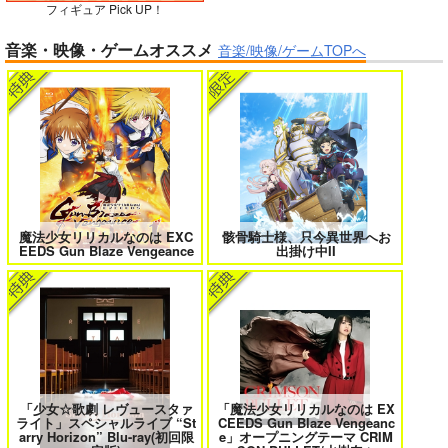
フィギュア Pick UP！
ガールズゾンビパーティー 5
侯爵嫡男好色物語 ～異世界ハーレム
音楽・映像・ゲームオススメ
英雄戦記～ 10
音楽/映像/ゲームTOPへ
作って食べよう陸軍
飯-野外炊事・携行食
編-
シオサイ。
1,100
円
専売
（税込）
ミリタリー
ボクの理想の異世界生活 転生したら
異世界から来た君と共に過ごす日常
ケモ耳娘だらけの世界でハーレムに
2
3
サンプル
カート
魔法少女リリカルなのは EXC
骸骨騎士様、只今異世界へお
EEDS Gun Blaze Vengeance
出掛け中II
＃ラブコメ好きとこっそり繋がりた
エロゲの鬱エンドからヒロイン達を
い
救済したら 2
「少女☆歌劇 レヴュースタァ
「魔法少女リリカルなのは EX
ライト」スペシャルライブ “St
CEEDS Gun Blaze Vengeanc
女友達は頼めば意外とヤらせてくれ
HELL’o WORK！～賽の河原で積石
arry Horizon” Blu-ray(初回限
e」オープニングテーマ CRIM
る 8
を崩すだけの簡単なお仕事って聞い