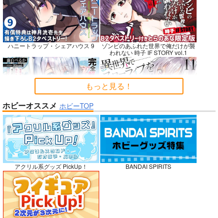
Fresh＆Smooth
嫌な顔されながらおパ
FETISH ACADEMY
ンツ見せてもらいたい
ロイヤルマウンテン
ロイヤルマウンテン
ハニートラップ・シェアハウス 9
ゾンビのあふれた世界で俺だけが襲
本14
アニマルマシーン
われない 時子 IF STORY vol.1
770
770
円
円
（税込）
（税込）
787
円
（税込）
オリジナル
オリジナル
オリジナル
青山 澄香
青山 澄香
もっと見る！
白峰 莉花
白峰 莉花
サンプル
サンプル
サンプル
メレ・レタナグア
メレ・レタナグア
ホビーオススメ
ホビーTOP
完全解呪のプリースト 2
異世界でスローライフを〈願望〉 11
カート
カート
カート
No.10
嫁候補、うちに住むらしい。 #古民
禁断で禁断じゃないちょっと禁断な
アクリル系グッズ PickUp！
BANDAI SPIRITS
家・美少女3人・耳付き幼馴染
義兄妹ラブコメは未遂えっちから始
まる。