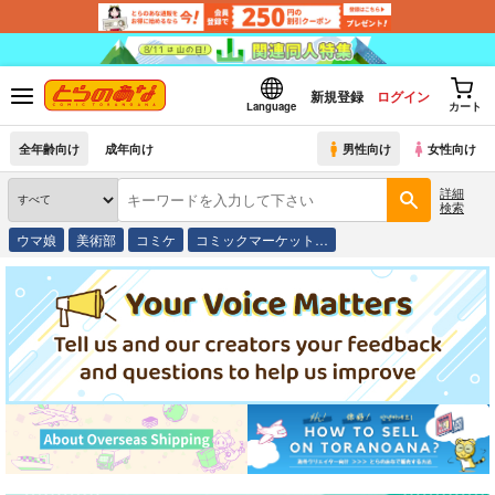
新規登録
ログイン
Language
カート
全年齢向け
成年向け
男性向け
女性向け
詳細
検索
ウマ娘
美術部
コミケ
コミックマーケット…