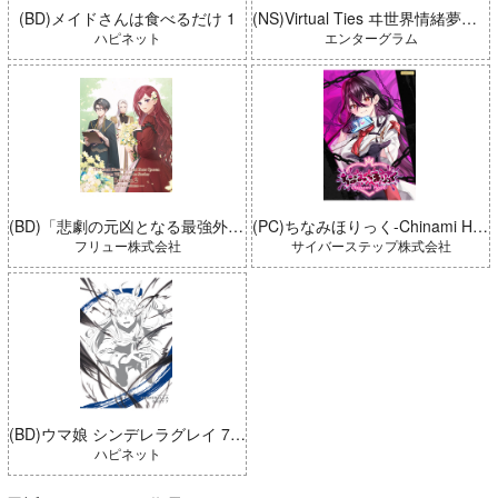
(BD)メイドさんは食べるだけ 1
(NS)Virtual Ties ヰ世界情緒夢想曲 完全生産限定版
ハピネット
エンターグラム
(BD)「悲劇の元凶となる最強外道ラスボス女王は民の為に尽くします。 Season2」BD-BOX 上巻
(PC)ちなみほりっく-Chinami Holic 特典付き 限定ボックス
フリュー株式会社
サイバーステップ株式会社
(BD)ウマ娘 シンデレラグレイ 7 豪華版 (とらのあな限定版)
ハピネット