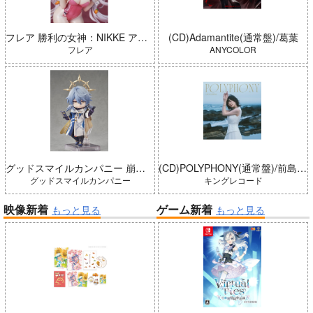
フレア 勝利の女神：NIKKE アリス：ワンダーランドバニー 完成品
(CD)Adamantite(通常盤)/葛葉
フレア
ANYCOLOR
グッドスマイルカンパニー 崩壊：スターレイル ねんどろいどどーる サンデー 完成品
(CD)POLYPHONY(通常盤)/前島亜美
グッドスマイルカンパニー
キングレコード
映像新着
ゲーム新着
もっと見る
もっと見る