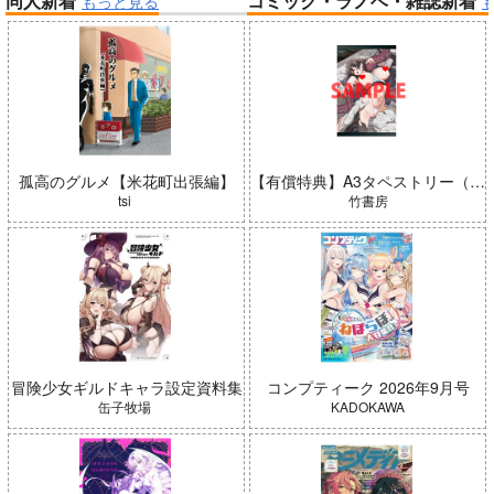
同人新着
コミック・ラノベ・雑誌新着
もっと見る
帝国機神ヴォルカミオン 2
ふかふかダンジョン攻略記 19
アイドルマスター ミリオンラ
春夏秋冬代行者 春の舞
イブ！
孤高のグルメ【米花町出張編】
【有償特典】A3タペストリー（ガールズゾンビパーティー 5）
tsi
竹書房
「ポケモン feat. 初音ミク VO
LTAGE Live！」Blu-ray特装
冒険少女ギルドキャラ設定資料集
コンプティーク 2026年9月号
盤
黄泉のツガイ
缶子牧場
KADOKAWA