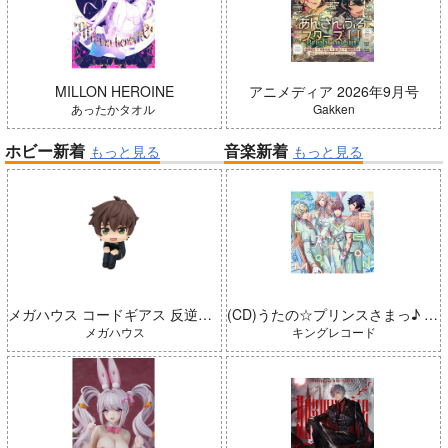
MILLON HEROINE
アニメディア 2026年9月号
あったかタオル
Gakken
ホビー新着
音楽新着
もっと見る
もっと見る
メガハウス コードギアス 反逆のルルーシュ るかっぷ 枢木スザク 完成品
(CD)うたの☆プリンスさまっ♪ LIVE EMOTION 2nd Anniversary CD トキヤ・カミュ・瑛二・大和
メガハウス
キングレコード