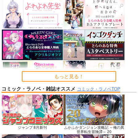
カルデアエミッション
FGO OEKAKI Rando
蒐集
6
m5
羊小屋
チョコレート・ショッ
たけさと
787
円
専売
（税込）
プ
1,320
円
（税込）
Fate/Grand Order
2,530
円
Fate/Grand Order
（税込）
曲亭馬琴
鈴鹿御前
Fate/Grand Order
メリュジーヌ
サンプル
サンプル
サンプル
カート
カート
カート
もっと見る！
コミック・ラノベ・雑誌オススメ
コミック・ラノベTOP
No.7
No.7
No.9
ジャンプ 8月新刊
ふかふかダンジョン攻略記 ～俺の異
世界転生冒険譚～ 20