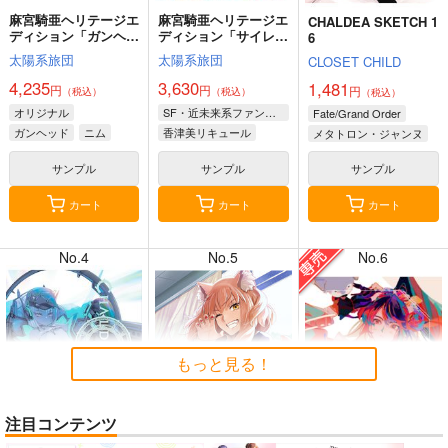
麻宮騎亜ヘリテージエ
麻宮騎亜ヘリテージエ
CHALDEA SKETCH 1
ディション「ガンヘッ
ディション「サイレン
6
ド」上巻
トメビウス」03 キデ
太陽系旅団
太陽系旅団
CLOSET CHILD
ィ編
4,235
3,630
1,481
円
円
円
（税込）
（税込）
（税込）
8月2日掲載
8月2日掲載
オリジナル
SF・近未来系ファンタジー
Fate/Grand Order
ガンヘッド
ニム
香津美リキュール
メタトロン・ジャンヌ
ブルックリン
キディ
リリス
サンプル
サンプル
サンプル
カート
カート
カート
7月31日掲載
7月31日掲載
No.4
No.5
No.6
7月30日掲載
7月30日掲載
もっと見る！
注目コンテンツ