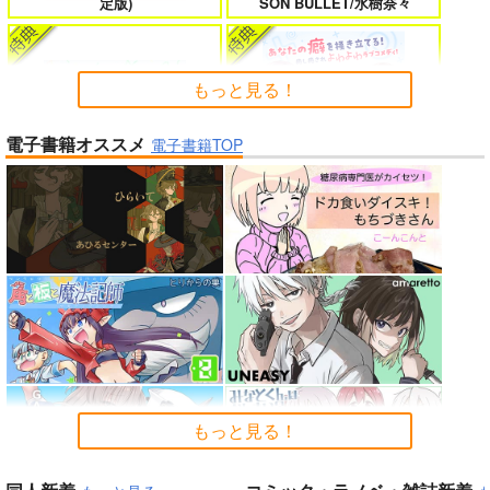
定版)
SON BULLET/水樹奈々
たのに～
もっと見る！
電子書籍オススメ
よくある令嬢転生だと思ったのに 5
僕のカノジョ先生 17
電子書籍TOP
Summer Challenger/水瀬いの
り
よわよわ先生
孤独だった国民的美少女の妹を一晩
人狼機ウィンヴルガ ー叛逆篇ー 5
泊めたら懐かれた
魔王マーラ煩悩学園 ～勇者、教師に
時々ボソッとロシア語でデレる勇者
堕とされる～ 1
のアーリャさん
Peachful Story(通常盤)/桃鈴
もっと見る！
ねね
インゴクダンチ