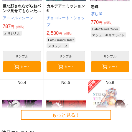
嫌な顔されながらおパ
カルデアエミッション
悪縁
ンツ見せてもらいたい
6
ぽむ屋
本14
アニマルマシーン
チョコレート・ショッ
770
円
（税込）
プ
787
円
（税込）
7月31日掲載
7月31日掲載
Fate/Grand Order
2,530
オリジナル
円
（税込）
マシュ・キリエライト
Fate/Grand Order
リリス
メリュジーヌ
サンプル
サンプル
サンプル
7月30日掲載
7月30日掲載
カート
カート
カート
No.4
No.5
No.6
7月28日掲載
7月28日掲載
もっと見る！