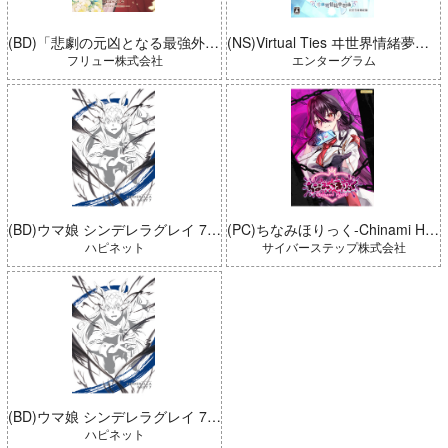
(BD)「悲劇の元凶となる最強外道ラスボス女王は民の為に尽くします。 Season2」BD-BOX 上巻
(NS)Virtual Ties ヰ世界情緒夢想曲 完全生産限定版
フリュー株式会社
エンターグラム
(BD)ウマ娘 シンデレラグレイ 7 豪華版 (とらのあな限定版)
(PC)ちなみほりっく-Chinami Holic 特典付き 限定ボックス
ハピネット
サイバーステップ株式会社
(BD)ウマ娘 シンデレラグレイ 7 豪華版
ハピネット