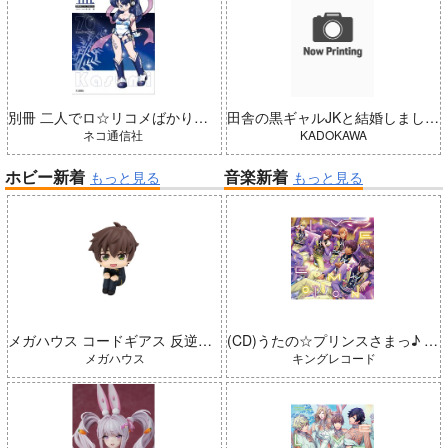
別冊 二人でロ☆リコメばかり描いていた 藍（五藤加純イラストCollection）
田舎の黒ギャルJKと結婚しました 4
ネコ通信社
KADOKAWA
ホビー新着
音楽新着
もっと見る
もっと見る
メガハウス コードギアス 反逆のルルーシュ るかっぷ 枢木スザク 完成品
(CD)うたの☆プリンスさまっ♪ LIVE EMOTION 2nd Anniversary CD レン・翔・セシル・嶺二・綺羅
メガハウス
キングレコード