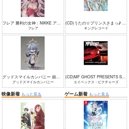
フレア 勝利の女神：NIKKE アリス：ワンダーランドバニー 完成品
(CD)うたの☆プリンスさまっ♪ LIVE EMOTION 2nd Anniversary CD トキヤ・カミュ・瑛二・大和
フレア
キングレコード
グッドスマイルカンパニー 崩壊：スターレイル ねんどろいどどーる サンデー 完成品
(CD)MF GHOST PRESENTS SUPER EUROBEAT × ORIGINAL SOUNDTRACK NEW COLLECTION Vol.3
グッドスマイルカンパニー
エイベックス・ピクチャーズ
映像新着
ゲーム新着
もっと見る
もっと見る