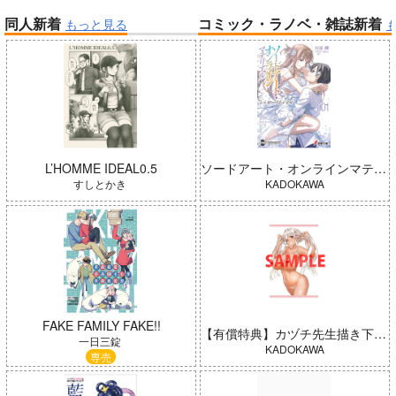
同人新着
コミック・ラノベ・雑誌新着
もっと見る
帝国機神ヴォルカミオン 2
ふかふかダンジョン攻略記 19
Peachful Story(通常盤)/桃鈴
アイドルマスター ミリオンラ
ねね
イブ！
L’HOMME IDEAL0.5
ソードアート・オンラインマテリアル シュガーリィ・デイズ 001
すしとかき
KADOKAWA
「ポケモン feat. 初音ミク VO
LTAGE Live！」Blu-ray特装
Summer Challenger/水瀬いの
FAKE FAMILY FAKE!!
【有償特典】カヅチ先生描き下ろしB2タペストリー（田舎の黒ギャルJKと結婚しました 4）
盤
り
一日三錠
KADOKAWA
専売