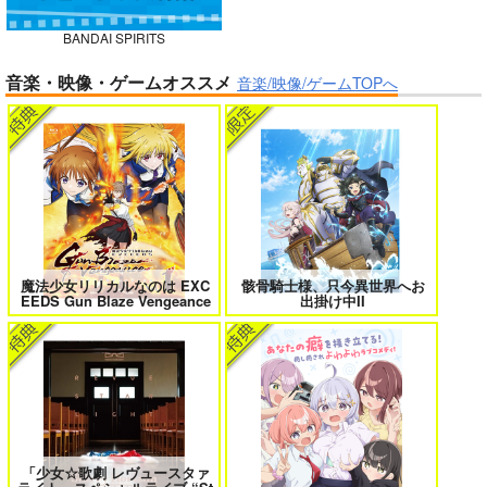
BANDAI SPIRITS
ボクの理想の異世界生活 転生したら
異世界から来た君と共に過ごす日常
音楽・映像・ゲームオススメ
ケモ耳娘だらけの世界でハーレムに
2
音楽/映像/ゲームTOPへ
3
黒白のアヴェスター 3
神座万象・第十四機
関
2,178
円
専売
＃ラブコメ好きとこっそり繋がりた
エロゲの鬱エンドからヒロイン達を
（税込）
い
救済したら 2
オリジナル
サンプル
魔法少女リリカルなのは EXC
骸骨騎士様、只今異世界へお
EEDS Gun Blaze Vengeance
出掛け中II
カート
女友達は頼めば意外とヤらせてくれ
HELL’o WORK！～賽の河原で積石
る 8
を崩すだけの簡単なお仕事って聞い
たのに～
「少女☆歌劇 レヴュースタァ