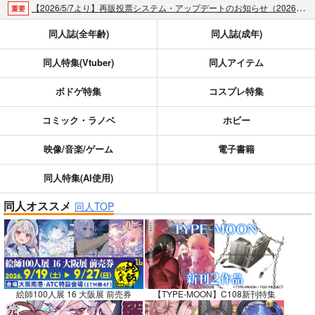
【2026/5/7より】再販投票システム・アップデートのお知らせ（2026.05.07 掲載）
重要
【2026/4/1より】とらのあなプレミアム、新支払い方法＆新プラン導入のお知らせ（2026.03.09 掲載）
重要
同人誌(全年齢)
同人誌(成年)
おまとめサイクル「定期便(月2)」一般会員様の利用再開のお知らせ（2026.02.05 掲載）
重要
同人特集(Vtuber)
同人アイテム
「とらのあな×駿河屋日本橋乙女同人誌館」通販店頭受取サービス開始のお知らせ（2026.01.05 更新｜2025.12.30 掲載）
重要
【2025/12/1より】「通販ポイント⇒とらコイン変換キャンペーン」終了のお知らせ（2025.11.21 掲載）
重要
ボドゲ特集
コスプレ特集
個人情報保護方針の改定について（2025.09.19 更新｜2025.08.01 掲載）
重要
ポイント付与・管理体制改定のお知らせ（2024.11.20 掲載）
重要
コミック・ラノベ
ホビー
全てのお知らせを見る
映像/音楽/ゲーム
電子書籍
同人特集(AI使用)
同人オススメ
同人TOP
絵師100人展 16 大阪展 前売券
【TYPE-MOON】C108新刊特集