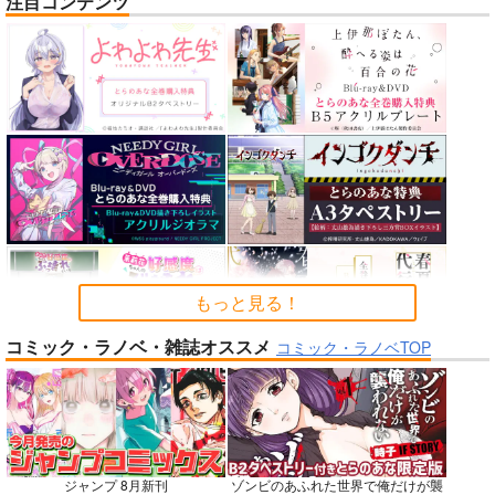
注目コンテンツ
nanka A kanji no titl
RED nankaAkanjino
STRIKE THE SUMME
e
OMNIBUS
R
ハイパーソニックソウ
ハイパーソニックソウ
mohumohu
ル
ル
1,100
円
専売
（税込）
2,200
3,025
円
円
ストライク・ザ・ブラッド
（税込）
（税込）
姫柊雪菜
藍羽浅葱
Fate/Grand Order
Fate/Grand Order
煌坂紗矢華
インドラ
近藤勇
カルナ
アルジュナ
サンプル
サンプル
サンプル
カート
カート
カート
もっと見る！
コミック・ラノベ・雑誌オススメ
No.6
No.8
No.9
コミック・ラノベTOP
ジャンプ 8月新刊
ゾンビのあふれた世界で俺だけが襲