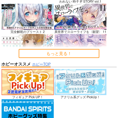
われない 時子 IF STORY vol.1
BLUE nankaAkanjin
社畜巡礼記３ 南米ス
Lynx Lenx
oOMNIBUS
ペシャル
碧茶園
完全解呪のプリースト 2
異世界でスローライフを〈願望〉 11
ハイパーソニックソウ
赤茄子労働組合
1,257
円
専売
（税込）
ル
1,375
円
専売
（税込）
VOCALOID
鏡音レン
3,025
円
Dr.STONE
（税込）
もっと見る！
あさぎりゲン
Fate/Grand Order
七海龍水
氷月
アルジュナ
カルナ
嫁候補、うちに住むらしい。 #古民
禁断で禁断じゃないちょっと禁断な
ホビーオススメ
ホビーTOP
家・美少女3人・耳付き幼馴染
義兄妹ラブコメは未遂えっちから始
サンプル
サンプル
サンプル
まる。
カート
カート
カート
No.9
フィギュア Pick UP！
アクリル系グッズ PickUp！
ガールズゾンビパーティー 5
侯爵嫡男好色物語 ～異世界ハーレム
英雄戦記～ 10