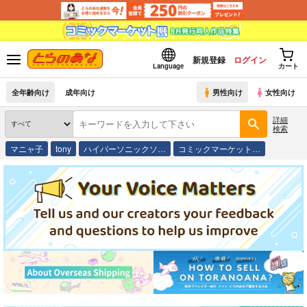
新規登録
ログイン
Language
カート
全年齢向け
成年向け
男性向け
女性向け
詳細
検索
マニャ子
tony
ハイパーソニックソ…
コミックマーケット…