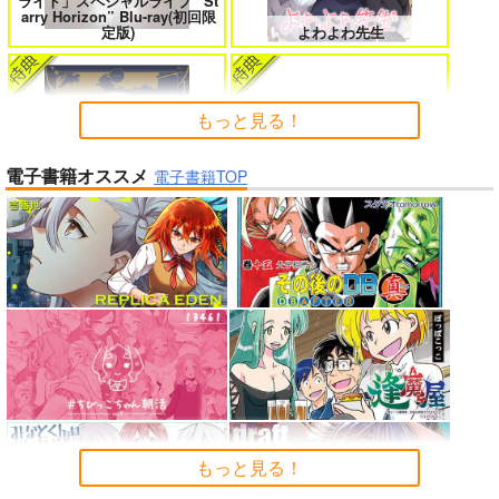
ライト」スペシャルライブ “St
arry Horizon” Blu-ray(初回限
よくある令嬢転生だと思ったのに 5
僕のカノジョ先生 17
定版)
よわよわ先生
もっと見る！
孤独だった国民的美少女の妹を一晩
一畳間まんきつ暮らし! 5
電子書籍オススメ
泊めたら懐かれた
電子書籍TOP
「魔法少女リリカルなのは EX
CEEDS Gun Blaze Vengeanc
e」オープニングテーマ CRIM
春夏秋冬代行者 春の舞
SON BULLET/水樹奈々
人狼機ウィンヴルガ ー叛逆篇ー 5
魔王マーラ煩悩学園 ～勇者、教師に
堕とされる～ 1
理想の彼女 3
時々ボソッとロシア語でデレる勇者
のアーリャさん
もっと見る！
黄泉のツガイ
インゴクダンチ