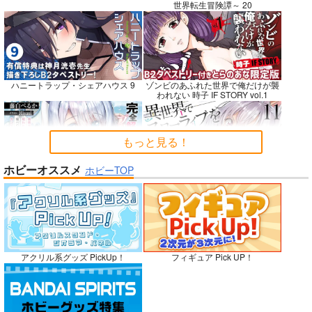
世界転生冒険譚～ 20
壁配置の話２
CHALDEA SKETCH 1
夏色しずく
6
さくら研究室
5年目の放課後
CLOSET CHILD
550
899
円
円
（税込）
（税込）
1,481
ハニートラップ・シェアハウス 9
ゾンビのあふれた世界で俺だけが襲
円
（税込）
オリジナル
作者
オリジナル
しずく
われない 時子 IF STORY vol.1
Fate/Grand Order
パイセン
メタトロン・ジャンヌ
リリス
サンプル
サンプル
サンプル
もっと見る！
カート
カート
カート
ホビーオススメ
ホビーTOP
完全解呪のプリースト 2
異世界でスローライフを〈願望〉 11
No.10
嫁候補、うちに住むらしい。 #古民
禁断で禁断じゃないちょっと禁断な
アクリル系グッズ PickUp！
フィギュア Pick UP！
家・美少女3人・耳付き幼馴染
義兄妹ラブコメは未遂えっちから始
まる。