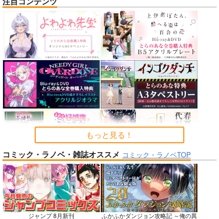
注目コンテンツ
神様の乗車券１
HOLO A LIVE vol.5
未観測のステラ
70年式悠久機関
tex-mex
あさぎ屋
2,970
1,100
1,572
円
円
円
（税込）
（税込）
（税込）
オリジナル
ホロライブ
【推しの子】
星野アクア×星野ルビー
サンプル
サンプル
サンプル
カート
カート
カート
もっと見る！
No.6
No.6
No.6
コミック・ラノベ・雑誌オススメ
コミック・ラノベTOP
ジャンプ 8月新刊
ふかふかダンジョン攻略記 ～俺の異