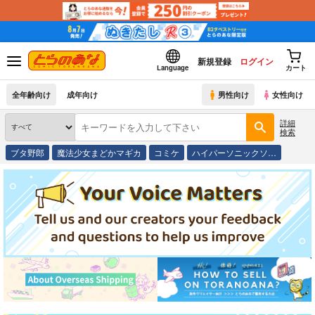
新規登録
ログイン
Language
カート
全年齢向け
成年向け
男性向け
女性向け
詳細
検索
ブタ野郎
魔法少女まどかマギカ
コミケ
ハイパーソニックソ…