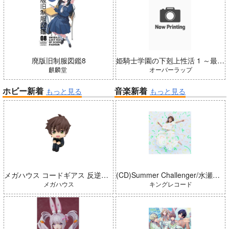
廃版旧制服図鑑8
姫騎士学園の下剋上性活 1 ～最弱スキルで異世界のプライド高め美少女たちを堕としたら、毎晩ご奉仕に来る日々が始まった～
麒麟堂
オーバーラップ
ホビー新着
音楽新着
もっと見る
もっと見る
メガハウス コードギアス 反逆のルルーシュ るかっぷ 枢木スザク 完成品
(CD)Summer Challenger/水瀬いのり
メガハウス
キングレコード