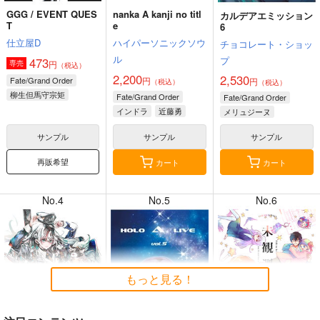
GGG / EVENT QUES
nanka A kanji no titl
カルデアエミッション
T
e
6
仕立屋D
ハイパーソニックソウ
チョコレート・ショッ
ル
プ
473
円
専売
（税込）
8月4日掲載
8月4日掲載
2,200
2,530
Fate/Grand Order
円
円
（税込）
（税込）
柳生但馬守宗矩
Fate/Grand Order
Fate/Grand Order
新宿のアーチャー
インドラ
近藤勇
メリュジーヌ
レジスタンスのライダー
サンプル
サンプル
サンプル
8月3日掲載
8月3日掲載
再販希望
カート
カート
No.4
No.5
No.6
8月2日掲載
8月2日掲載
もっと見る！