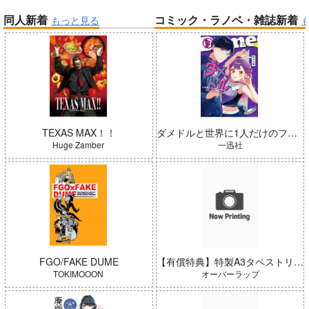
同人新着
コミック・ラノベ・雑誌新着
もっと見る
帝国機神ヴォルカミオン 2
ふかふかダンジョン攻略記 19
Peachful Story(通常盤)/桃鈴
Summer Challenger/水瀬いの
ねね
り
TEXAS MAX！！
ダメドルと世界に1人だけのファン 5
Huge Zamber
一迅社
「ポケモン feat. 初音ミク VO
LTAGE Live！」Blu-ray特装
FGO/FAKE DUME
【有償特典】特製A3タペストリー（姫騎士学園の下剋上性活 1）
春夏秋冬代行者 春の舞
盤
TOKIMOOON
オーバーラップ