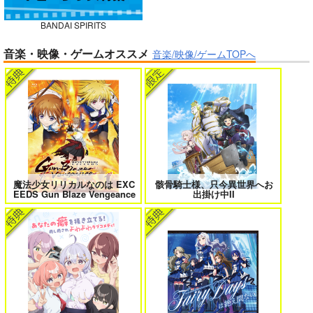
BANDAI SPIRITS
ガールズゾンビパーティー 5
侯爵嫡男好色物語 ～異世界ハーレム
競売でマンションを買
音楽・映像・ゲームオススメ
英雄戦記～ 10
音楽/映像/ゲームTOPへ
った話。３
さくら研究室
550
円
（税込）
オリジナル
作者
パイセン
ボクの理想の異世界生活 転生したら
異世界から来た君と共に過ごす日常
ケモ耳娘だらけの世界でハーレムに
2
サンプル
3
カート
魔法少女リリカルなのは EXC
骸骨騎士様、只今異世界へお
EEDS Gun Blaze Vengeance
出掛け中II
＃ラブコメ好きとこっそり繋がりた
エロゲの鬱エンドからヒロイン達を
い
救済したら 2