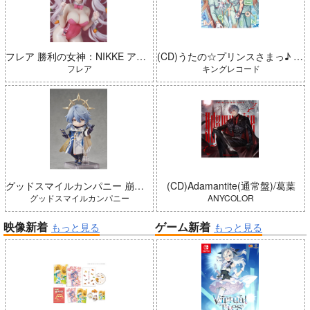
フレア 勝利の女神：NIKKE アリス：ワンダーランドバニー 完成品
(CD)うたの☆プリンスさまっ♪ LIVE EMOTION 2nd Anniversary CD トキヤ・カミュ・瑛二・大和
フレア
キングレコード
グッドスマイルカンパニー 崩壊：スターレイル ねんどろいどどーる サンデー 完成品
(CD)Adamantite(通常盤)/葛葉
グッドスマイルカンパニー
ANYCOLOR
映像新着
ゲーム新着
もっと見る
もっと見る