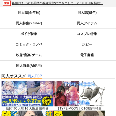
各種おまとめお荷物の発送状況につきまして（2026.08.06 掲載）
重要
【2026/5/7より】再販投票システム・アップデートのお知らせ（2026.05.07 掲載）
重要
同人誌(全年齢)
同人誌(成年)
【2026/4/1より】とらのあなプレミアム、新支払い方法＆新プラン導入のお知らせ（2026.03.09 掲載）
重要
同人特集(Vtuber)
同人アイテム
おまとめサイクル「定期便(月2)」一般会員様の利用再開のお知らせ（2026.02.05 掲載）
重要
「とらのあな×駿河屋日本橋乙女同人誌館」通販店頭受取サービス開始のお知らせ（2026.01.05 更新｜2025.12.30 掲載）
重要
ボドゲ特集
コスプレ特集
【2025/12/1より】「通販ポイント⇒とらコイン変換キャンペーン」終了のお知らせ（2025.11.21 掲載）
重要
個人情報保護方針の改定について（2025.09.19 更新｜2025.08.01 掲載）
重要
コミック・ラノベ
ホビー
ポイント付与・管理体制改定のお知らせ（2024.11.20 掲載）
重要
映像/音楽/ゲーム
電子書籍
全てのお知らせを見る
同人特集(AI使用)
同人オススメ
同人TOP
絵師100人展 16 大阪展 前売券
【TYPE-MOON】C108新刊特集