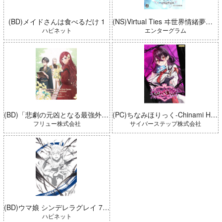
(BD)メイドさんは食べるだけ 1
(NS)Virtual Ties ヰ世界情緒夢想曲 完全生産限定版
ハピネット
エンターグラム
(BD)「悲劇の元凶となる最強外道ラスボス女王は民の為に尽くします。 Season2」BD-BOX 上巻
(PC)ちなみほりっく-Chinami Holic 特典付き 限定ボックス
フリュー株式会社
サイバーステップ株式会社
(BD)ウマ娘 シンデレラグレイ 7 豪華版 (とらのあな限定版)
ハピネット