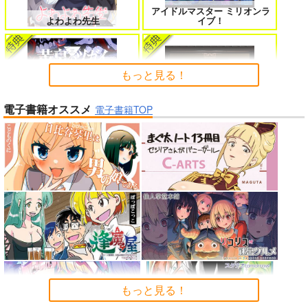
女友達は頼めば意外とヤらせてくれ
HELL’o WORK！～賽の河原で積石
アイドルマスター ミリオンラ
る 8
を崩すだけの簡単なお仕事って聞い
よわよわ先生
イブ！
たのに～
もっと見る！
電子書籍オススメ
よくある令嬢転生だと思ったのに 5
僕のカノジョ先生 17
電子書籍TOP
「少女☆歌劇 レヴュースタァ
ライト」スペシャルライブ “St
arry Horizon” Blu-ray(初回限
黄泉のツガイ
定版)
孤独だった国民的美少女の妹を一晩
人狼機ウィンヴルガ ー叛逆篇ー 5
泊めたら懐かれた
「魔法少女リリカルなのは EX
魔王マーラ煩悩学園 ～勇者、教師に
時々ボソッとロシア語でデレる勇者
CEEDS Gun Blaze Vengeanc
堕とされる～ 1
のアーリャさん
e」オープニングテーマ CRIM
もっと見る！
SON BULLET/水樹奈々
インゴクダンチ