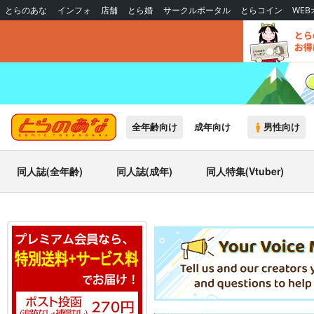
とらのあな
インフォ
店舗
とら婚
サークルポータル
とらコイン
WE
全年齢向け
成年向け
男性向け
同人誌(全年齢)
同人誌(成年)
同人特集(Vtuber)