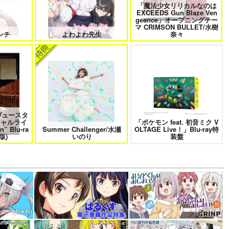
「魔法少女リリカルなのは
EXCEEDS Gun Blaze Ven
geance」オープニングテー
マ CRIMSON BULLET/水樹
ンチ
よわよわ先生
奈々
ヴュースタ
シャルライ
「ポケモン feat. 初音ミク V
n” Blu-ra
Summer Challenger/水瀬
OLTAGE Live！」Blu-ray特
版)
いのり
装盤