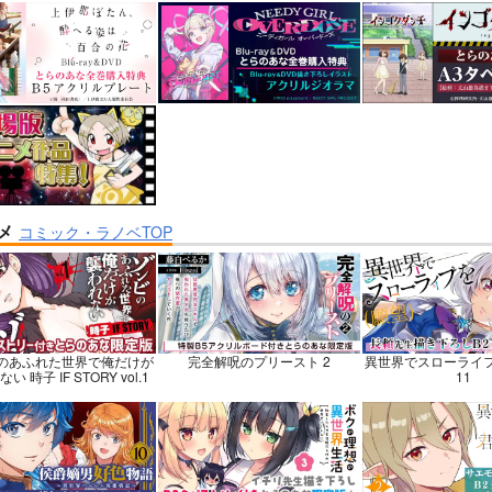
巡礼記３ 南米スペシ
Lynx Lenx
黒白のアヴェスター
碧茶園
神座万象・第十四
子労働組合
1,257
2,178
円
円
専売
専売
（税込）
（税
1,375
円
（税込）
VOCALOID
鏡音レン
オリジナル
STONE
あさぎりゲン
龍水
氷月
メ
コミック・ラノベTOP
ンプル
カート
サンプル
カート
サンプル
のあふれた世界で俺だけが
完全解呪のプリースト 2
異世界でスローライ
い 時子 IF STORY vol.1
11