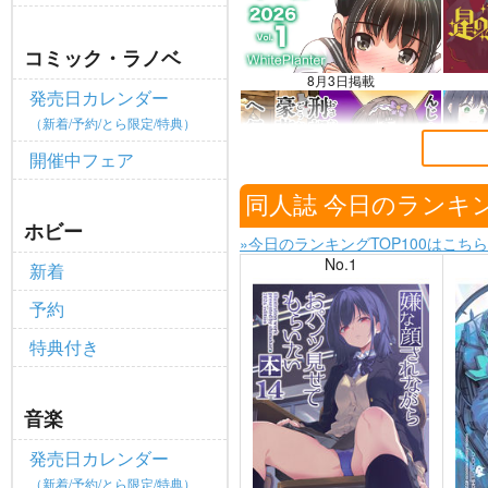
全てのお知らせを見る
コミック・ラノベ
8月3日掲載
発売日カレンダー
（新着/予約/とら限定/特典）
開催中フェア
7月30日掲載
同人誌 今日のランキ
ホビー
»今日のランキングTOP100はこちら
No.1
新着
予約
特典付き
音楽
発売日カレンダー
（新着/予約/とら限定/特典）