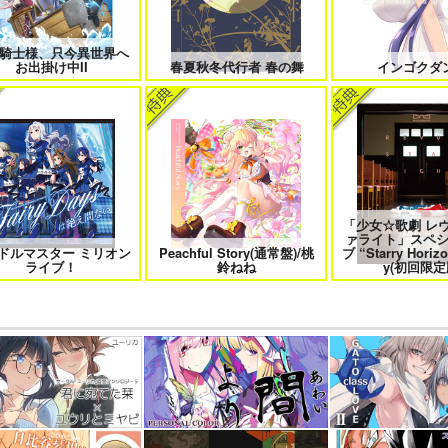
騎士様、只今異世界へ
お出掛け中II
春夏秋冬代行者 春の舞
インゴクダ
「少女☆歌劇 レ
ァライト」スペ
ドルマスター ミリオン
Peachful Story(通常盤)/桃
ブ “Starry Horizo
ライブ！
鈴ねね
y(初回限定