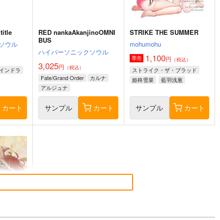
itle
RED nankaAkanjinoOMNI
STRIKE THE SUMMER
BUS
ソウル
mohumohu
ハイパーソニックソウル
1,100
円
専売
（税込）
3,025
円
（税込）
インドラ
ストライク・ザ・ブラッド
Fate/Grand Order
カルナ
姫柊雪菜
藍羽浅葱
アルジュナ
煌坂紗矢華
カート
サンプル
カート
サンプル
カート