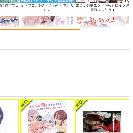
共に過ごす日
＃ラブコメ好きとこっそり繋がり
エロゲの鬱エンドからヒロイン達
たい
を救済したら 2
 17
孤独だった国民的美少女の妹を一
一畳間まんきつ暮らし! 5
晩泊めたら懐かれた
語でデレる勇
帝国機神ヴォルカミオン 2
ふかふかダンジョン攻略記 19
さん