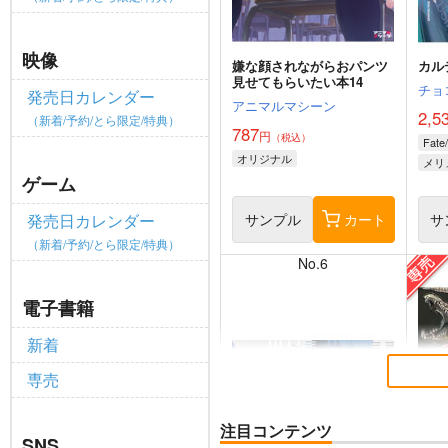
映像
嫌な顔されながらおパンツ
カル
見せてもらいたい本14
チョ
発売日カレンダー
アニマルマシーン
2,5
（新着/予約/とら限定/特典）
787
円
（税込）
Fate
オリジナル
メリ
ゲーム
サンプル
カート
サ
発売日カレンダー
（新着/予約/とら限定/特典）
No.6
電子書籍
新着
専売
注目コンテンツ
SNS