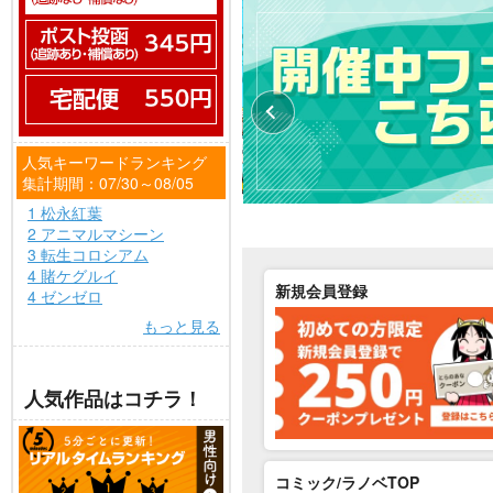
人気キーワードランキング
集計期間：07/30～08/05
1 松永紅葉
2 アニマルマシーン
3 転生コロシアム
4 賭ケグルイ
新規会員登録
4 ゼンゼロ
もっと見る
人気作品はコチラ！
コミック/ラノベTOP