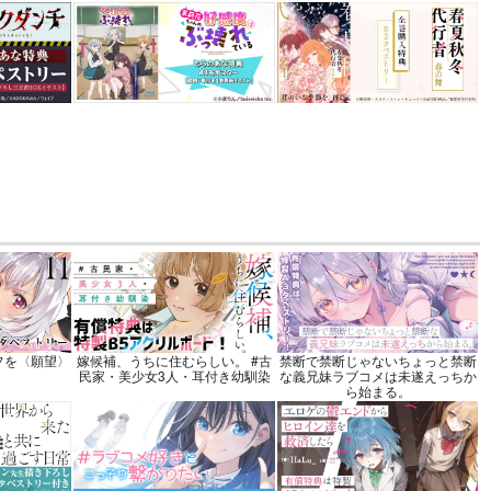
 3
機関
込）
カート
フを〈願望〉
嫁候補、うちに住むらしい。 #古
禁断で禁断じゃないちょっと禁断
民家・美少女3人・耳付き幼馴染
な義兄妹ラブコメは未遂えっちか
ら始まる。