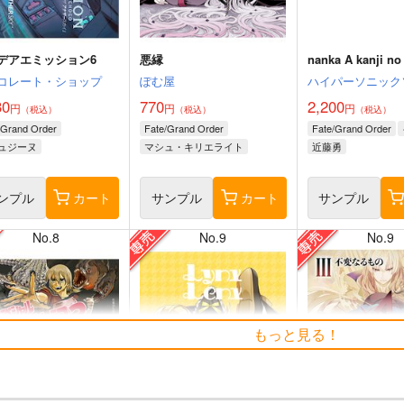
デアエミッション6
悪縁
nanka A kanji no t
コレート・ショップ
ぽむ屋
ハイパーソニック
30
770
2,200
円
円
円
（税込）
（税込）
（税込）
/Grand Order
Fate/Grand Order
Fate/Grand Order
ュジーヌ
マシュ・キリエライト
近藤勇
リリス
ンプル
カート
サンプル
カート
サンプル
No.8
No.9
No.9
もっと見る！