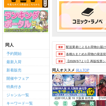
同人
配送業者によるお荷物お届け遅延
重要
予約開始
各種おまとめお荷物の発送状況に
重要
【2026/5/7より】再販投票
最新入荷
重要
【2026/4/1より】とらの
重要
新着販売
同人オススメ
同人TOP
おまとめサイクル「定期便(月2
重要
開催中フェア
「とらのあな×駿河屋日本橋乙女
重要
特典付き
【2025/12/1より】「通
重要
ジャンル一覧
個人情報保護方針の改定について（2
重要
絵師100人展 16 大阪展 前売券
【TYP
キーワード一覧
ポイント付与・管理体制改定のお
重要