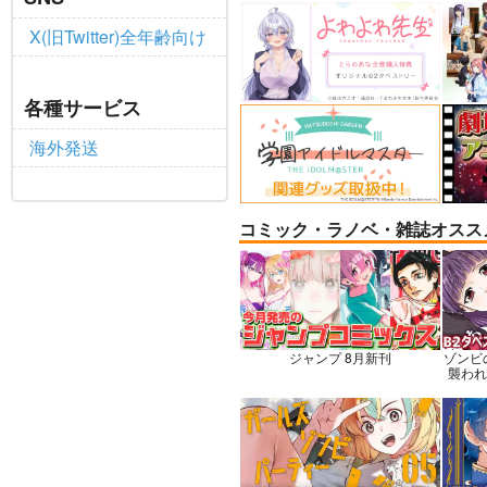
X(旧Twitter)全年齢向け
BLUE nankaAkanjinoOMN
社畜
各種サービス
IBUS
ャル
ハイパーソニックソウル
赤茄
海外発送
3,025
円
専売
（税込）
Fate/Grand Order
Dr.
アルジュナ
カルナ
七海
コミック・ラノベ・雑誌オスス
サンプル
カート
サ
ジャンプ 8月新刊
ゾンビ
襲われな