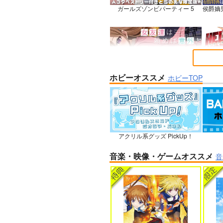
ガールズゾンビパーティー 5
侯爵嫡
ホビーオススメ
女友達は頼めば意外とヤらせてく
HELL
ホビーTOP
れる 8
石を崩
アクリル系グッズ PickUp！
人狼機ウィンヴルガ ー叛逆篇ー 5
魔王マ
音楽・映像・ゲームオススメ
音