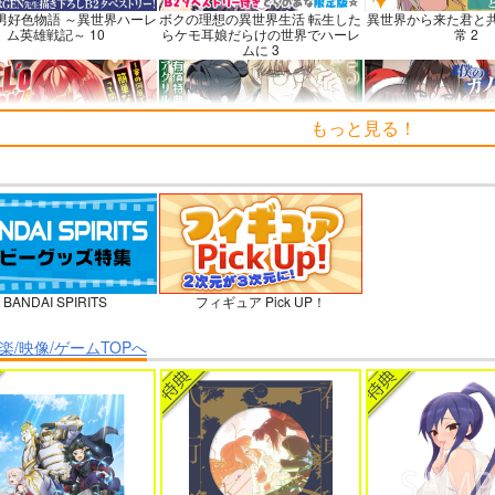
男好色物語 ～異世界ハーレ
ボクの理想の異世界生活 転生した
異世界から来た君と
ム英雄戦記～ 10
らケモ耳娘だらけの世界でハーレ
常 2
ムに 3
もっと見る！
’o WORK！～賽の河原で積
よくある令嬢転生だと思ったのに
僕のカノジョ先生
すだけの簡単なお仕事って
5
聞いたのに～
BANDAI SPIRITS
フィギュア Pick UP！
ーラ煩悩学園 ～勇者、教師
理想の彼女 3
時々ボソッとロシア
に堕とされる～ 1
者のアーリャ
楽/映像/ゲームTOPへ