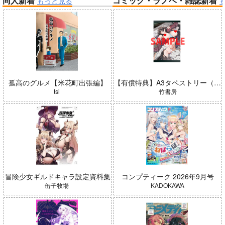
同人新着
コミック・ラノベ・雑誌新着
もっと見る
帝国機神ヴォルカミオン 2
ふかふかダンジョン攻略記 19
アイドルマスター ミリオンラ
イブ！
インゴクダンチ
孤高のグルメ【米花町出張編】
【有償特典】A3タペストリー（ガールズゾンビパーティー 5）
tsi
竹書房
「ポケモン feat. 初音ミク VO
LTAGE Live！」Blu-ray特装
冒険少女ギルドキャラ設定資料集
コンプティーク 2026年9月号
黄泉のツガイ
盤
缶子牧場
KADOKAWA