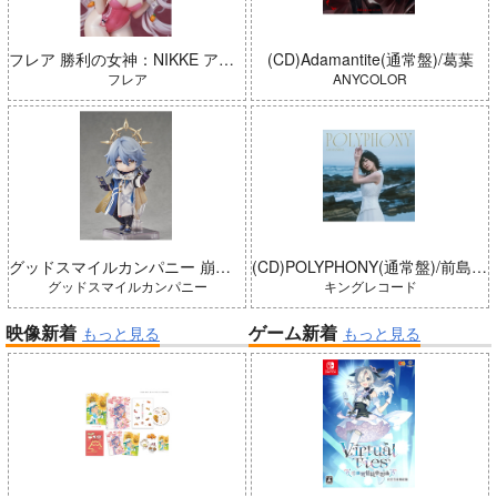
フレア 勝利の女神：NIKKE アリス：ワンダーランドバニー 完成品
(CD)Adamantite(通常盤)/葛葉
フレア
ANYCOLOR
グッドスマイルカンパニー 崩壊：スターレイル ねんどろいどどーる サンデー 完成品
(CD)POLYPHONY(通常盤)/前島亜美
グッドスマイルカンパニー
キングレコード
映像新着
ゲーム新着
もっと見る
もっと見る