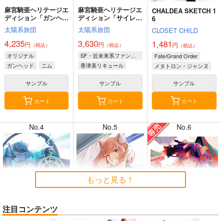
麻宮騎亜ヘリテージエ
麻宮騎亜ヘリテージエ
CHALDEA SKETCH 1
ディション「ガンヘッ
ディション「サイレン
6
ド」上巻
トメビウス」03 キデ
太陽系旅団
太陽系旅団
CLOSET CHILD
ィ編
4,235
3,630
1,481
円
円
円
（税込）
（税込）
（税込）
8月2日掲載
8月2日掲載
オリジナル
SF・近未来系ファンタジー
Fate/Grand Order
ガンヘッド
ニム
香津美リキュール
メタトロン・ジャンヌ
ブルックリン
キディ
リリス
サンプル
サンプル
サンプル
カート
カート
カート
7月31日掲載
7月31日掲載
No.4
No.5
No.6
7月30日掲載
7月30日掲載
もっと見る！
注目コンテンツ