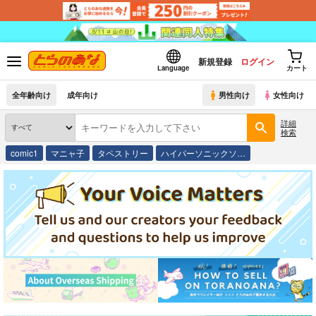
新規登録
ログイン
Language
カート
全年齢向け
成年向け
男性向け
女性向け
詳細
検索
comic1
マニャ子
タペストリー
ハイパーソニックソ…