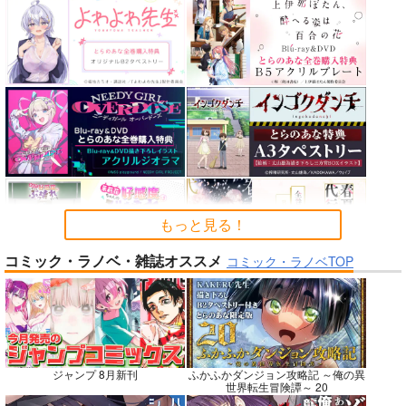
カルデアエミッション
FGO OEKAKI Rando
蒐集
6
m5
羊小屋
チョコレート・ショッ
たけさと
787
円
専売
（税込）
プ
1,320
円
（税込）
Fate/Grand Order
2,530
円
Fate/Grand Order
（税込）
曲亭馬琴
鈴鹿御前
Fate/Grand Order
メリュジーヌ
サンプル
サンプル
サンプル
カート
カート
カート
もっと見る！
コミック・ラノベ・雑誌オススメ
コミック・ラノベTOP
No.7
No.7
No.9
ジャンプ 8月新刊
ふかふかダンジョン攻略記 ～俺の異
世界転生冒険譚～ 20