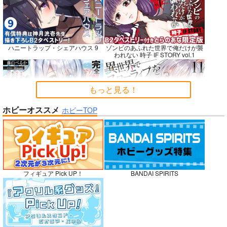
Fresh＆Smooth
嫌な顔されながらおパ
FETISH ACADEMY
ンツ見せてもらいたい
ロイヤルマウンテン
ロイヤルマウンテン
ハニートラップ・シェアハウス 9
ゾンビのあふれた世界で俺だけが襲
本14
アニマルマシーン
われない 時子 IF STORY vol.1
770
770
円
円
（税込）
（税込）
787
円
（税込）
オリジナル
オリジナル
オリジナル
青山 澄香
青山 澄香
もっと見る！
白峰 莉花
白峰 莉花
サンプル
サンプル
サンプル
メレ・レタナグア
メレ・レタナグア
ホビーオススメ
ホビーTOP
完全解呪のプリースト 2
異世界でスローライフを〈願望〉 11
カート
カート
カート
No.10
嫁候補、うちに住むらしい。 #古民
禁断で禁断じゃないちょっと禁断な
フィギュア Pick UP！
BANDAI SPIRITS
家・美少女3人・耳付き幼馴染
義兄妹ラブコメは未遂えっちから始
まる。