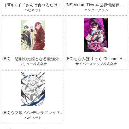
(BD)メイドさんは食べるだけ 1
(NS)Virtual Ties ヰ世界情緒夢想曲 完全生産限定版
ハピネット
エンターグラム
(BD)「悲劇の元凶となる最強外道ラスボス女王は民の為に尽くします。 Season2」BD-BOX 上巻
(PC)ちなみほりっく-Chinami Holic 特典付き 限定ボックス
フリュー株式会社
サイバーステップ株式会社
(BD)ウマ娘 シンデレラグレイ 7 豪華版 (とらのあな限定版)
ハピネット