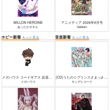
MILLON HEROINE
アニメディア 2026年9月号
あったかタオル
Gakken
ホビー新着
音楽新着
もっと見る
もっと見る
メガハウス コードギアス 反逆のルルーシュ るかっぷ 枢木スザク 完成品
(CD)うたの☆プリンスさまっ♪ LIVE EMOTION 2nd Anniversary CD トキヤ・カミュ・瑛二・大和
メガハウス
キングレコード