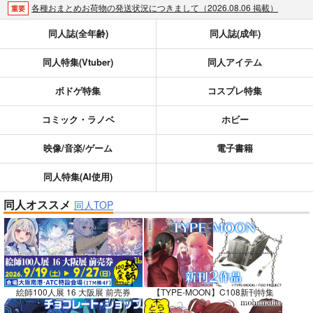
各種おまとめお荷物の発送状況につきまして（2026.08.06 掲載）
重要
【2026/5/7より】再販投票システム・アップデートのお知らせ（2026.05.07 掲載）
重要
同人誌(全年齢)
同人誌(成年)
【2026/4/1より】とらのあなプレミアム、新支払い方法＆新プラン導入のお知らせ（2026.03.09 掲載）
重要
同人特集(Vtuber)
同人アイテム
おまとめサイクル「定期便(月2)」一般会員様の利用再開のお知らせ（2026.02.05 掲載）
重要
「とらのあな×駿河屋日本橋乙女同人誌館」通販店頭受取サービス開始のお知らせ（2026.01.05 更新｜2025.12.30 掲載）
重要
ボドゲ特集
コスプレ特集
【2025/12/1より】「通販ポイント⇒とらコイン変換キャンペーン」終了のお知らせ（2025.11.21 掲載）
重要
個人情報保護方針の改定について（2025.09.19 更新｜2025.08.01 掲載）
重要
コミック・ラノベ
ホビー
ポイント付与・管理体制改定のお知らせ（2024.11.20 掲載）
重要
映像/音楽/ゲーム
電子書籍
全てのお知らせを見る
同人特集(AI使用)
同人オススメ
同人TOP
絵師100人展 16 大阪展 前売券
【TYPE-MOON】C108新刊特集