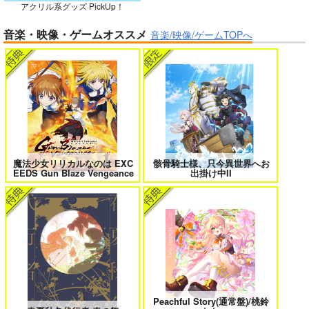
アクリル系グッズ PickUp！
ガールズゾンビパーティー 5
侯爵嫡男好色物語 ～異世界ハーレム
音楽・映像・ゲームオススメ
英雄戦記～ 10
音楽/映像/ゲームTOPへ
作って食べよう陸軍
飯-野外炊事・携行食
編-
シオサイ。
1,100
円
専売
（税込）
ミリタリー
ボクの理想の異世界生活 転生したら
異世界から来た君と共に過ごす日常
ケモ耳娘だらけの世界でハーレムに
2
3
サンプル
カート
魔法少女リリカルなのは EXC
骸骨騎士様、只今異世界へお
EEDS Gun Blaze Vengeance
出掛け中II
＃ラブコメ好きとこっそり繋がりた
エロゲの鬱エンドからヒロイン達を
い
救済したら 2
女友達は頼めば意外とヤらせてくれ
HELL’o WORK！～賽の河原で積石
Peachful Story(通常盤)/桃鈴
る 8
を崩すだけの簡単なお仕事って聞い