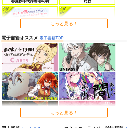
春夏秋冬代行者 春の舞
ねね
たのに～
もっと見る！
電子書籍オススメ
よくある令嬢転生だと思ったのに 5
僕のカノジョ先生 17
電子書籍TOP
「魔法少女リリカルなのは EX
CEEDS Gun Blaze Vengeanc
e」オープニングテーマ CRIM
よわよわ先生
SON BULLET/水樹奈々
孤独だった国民的美少女の妹を一晩
人狼機ウィンヴルガ ー叛逆篇ー 5
泊めたら懐かれた
「少女☆歌劇 レヴュースタァ
魔王マーラ煩悩学園 ～勇者、教師に
時々ボソッとロシア語でデレる勇者
ライト」スペシャルライブ “St
堕とされる～ 1
のアーリャさん
Summer Challenger/水瀬いの
arry Horizon” Blu-ray(初回限
もっと見る！
り
定版)