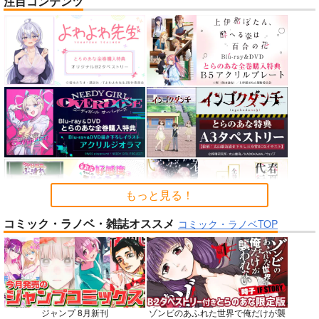
注目コンテンツ
nanka A kanji no titl
RED nankaAkanjino
STRIKE THE SUMME
e
OMNIBUS
R
ハイパーソニックソウ
ハイパーソニックソウ
mohumohu
ル
ル
1,100
円
専売
（税込）
2,200
3,025
円
円
ストライク・ザ・ブラッド
（税込）
（税込）
姫柊雪菜
藍羽浅葱
Fate/Grand Order
Fate/Grand Order
煌坂紗矢華
インドラ
近藤勇
カルナ
アルジュナ
サンプル
サンプル
サンプル
カート
カート
カート
もっと見る！
コミック・ラノベ・雑誌オススメ
No.6
No.8
No.9
コミック・ラノベTOP
ジャンプ 8月新刊
ゾンビのあふれた世界で俺だけが襲