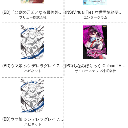
(BD)「悲劇の元凶となる最強外道ラスボス女王は民の為に尽くします。 Season2」BD-BOX 上巻
(NS)Virtual Ties ヰ世界情緒夢想曲 完全生産限定版
フリュー株式会社
エンターグラム
(BD)ウマ娘 シンデレラグレイ 7 豪華版 (とらのあな限定版)
(PC)ちなみほりっく-Chinami Holic 特典付き 限定ボックス
ハピネット
サイバーステップ株式会社
(BD)ウマ娘 シンデレラグレイ 7 豪華版
ハピネット