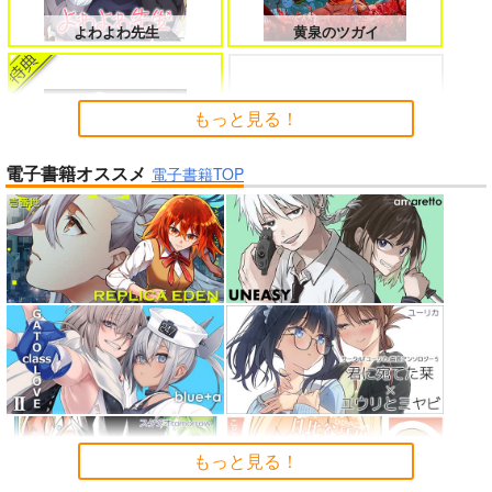
よくある令嬢転生だと思ったのに 5
僕のカノジョ先生 17
よわよわ先生
黄泉のツガイ
もっと見る！
孤独だった国民的美少女の妹を一晩
一畳間まんきつ暮らし! 5
電子書籍オススメ
泊めたら懐かれた
電子書籍TOP
「ポケモン feat. 初音ミク VO
アイドルマスター ミリオンラ
LTAGE Live！」Blu-ray特装
イブ！
盤
人狼機ウィンヴルガ ー叛逆篇ー 5
魔王マーラ煩悩学園 ～勇者、教師に
堕とされる～ 1
理想の彼女 3
時々ボソッとロシア語でデレる勇者
のアーリャさん
Peachful Story(通常盤)/桃鈴
もっと見る！
インゴクダンチ
ねね