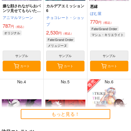
嫌な顔されながらおパ
カルデアエミッション
悪縁
ンツ見せてもらいたい
6
ぽむ屋
本14
アニマルマシーン
チョコレート・ショッ
770
円
（税込）
プ
787
円
（税込）
7月31日掲載
7月31日掲載
Fate/Grand Order
2,530
オリジナル
円
（税込）
マシュ・キリエライト
Fate/Grand Order
リリス
メリュジーヌ
サンプル
サンプル
サンプル
7月30日掲載
7月30日掲載
カート
カート
カート
No.4
No.5
No.6
7月28日掲載
7月28日掲載
もっと見る！