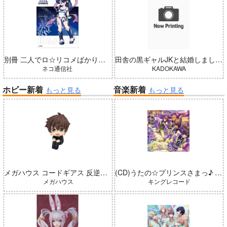
別冊 二人でロ☆リコメばかり描いていた 藍（五藤加純イラストCollection）
田舎の黒ギャルJKと結婚しました 4
ネコ通信社
KADOKAWA
ホビー新着
音楽新着
もっと見る
もっと見る
メガハウス コードギアス 反逆のルルーシュ るかっぷ 枢木スザク 完成品
(CD)うたの☆プリンスさまっ♪ LIVE EMOTION 2nd Anniversary CD レン・翔・セシル・嶺二・綺羅
メガハウス
キングレコード