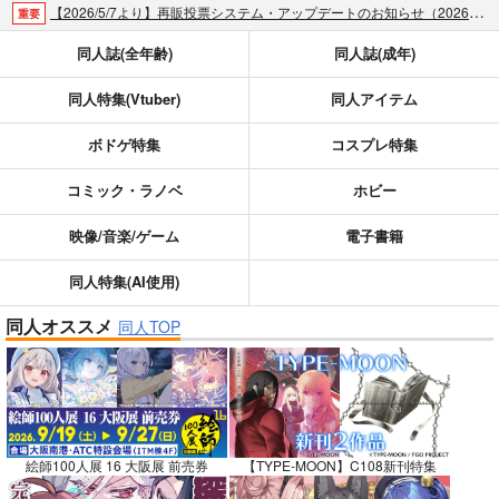
【2026/5/7より】再販投票システム・アップデートのお知らせ（2026.05.07 掲載）
重要
【2026/4/1より】とらのあなプレミアム、新支払い方法＆新プラン導入のお知らせ（2026.03.09 掲載）
重要
同人誌(全年齢)
同人誌(成年)
おまとめサイクル「定期便(月2)」一般会員様の利用再開のお知らせ（2026.02.05 掲載）
重要
同人特集(Vtuber)
同人アイテム
「とらのあな×駿河屋日本橋乙女同人誌館」通販店頭受取サービス開始のお知らせ（2026.01.05 更新｜2025.12.30 掲載）
重要
【2025/12/1より】「通販ポイント⇒とらコイン変換キャンペーン」終了のお知らせ（2025.11.21 掲載）
重要
ボドゲ特集
コスプレ特集
個人情報保護方針の改定について（2025.09.19 更新｜2025.08.01 掲載）
重要
ポイント付与・管理体制改定のお知らせ（2024.11.20 掲載）
重要
コミック・ラノベ
ホビー
全てのお知らせを見る
映像/音楽/ゲーム
電子書籍
同人特集(AI使用)
同人オススメ
同人TOP
絵師100人展 16 大阪展 前売券
【TYPE-MOON】C108新刊特集