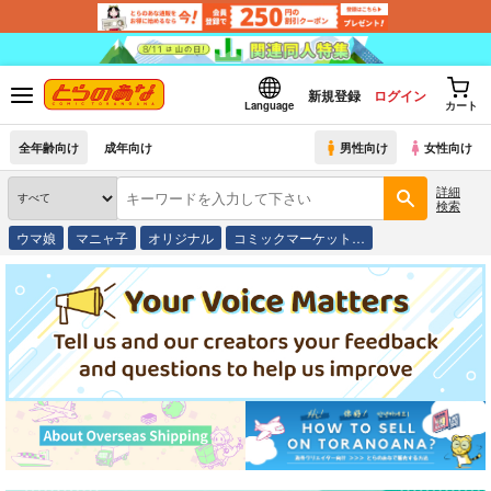
新規登録
ログイン
Language
カート
全年齢向け
成年向け
男性向け
女性向け
詳細
検索
ウマ娘
マニャ子
オリジナル
コミックマーケット…