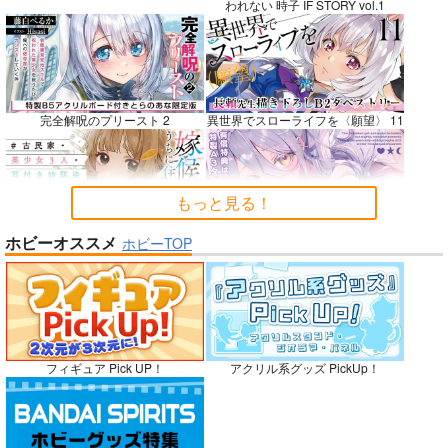
われない 時子 IF STORY vol.1
BLUE nankaAkanjin
社畜巡礼記３ 南米ス
Lynx Lenx
oOMNIBUS
ペシャル
碧茶園
完全解呪のプリースト 2
異世界でスローライフを〈願望〉 11
ハイパーソニックソウ
赤茄子労働組合
1,257
円
専売
（税込）
ル
1,375
円
専売
（税込）
VOCALOID
鏡音レン
3,025
円
Dr.STONE
（税込）
もっと見る！
あさぎりゲン
Fate/Grand Order
七海龍水
氷月
アルジュナ
カルナ
嫁候補、うちに住むらしい。 #古民
禁断で禁断じゃないちょっと禁断な
ホビーオススメ
ホビーTOP
家・美少女3人・耳付き幼馴染
義兄妹ラブコメは未遂えっちから始
サンプル
サンプル
サンプル
まる。
カート
カート
カート
No.9
フィギュア Pick UP！
アクリル系グッズ PickUp！
ガールズゾンビパーティー 5
侯爵嫡男好色物語 ～異世界ハーレム
英雄戦記～ 10