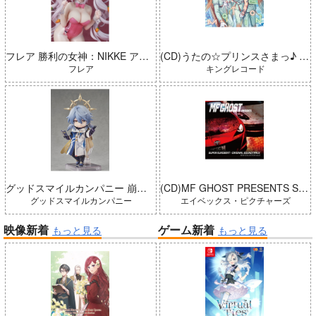
フレア 勝利の女神：NIKKE アリス：ワンダーランドバニー 完成品
(CD)うたの☆プリンスさまっ♪ LIVE EMOTION 2nd Anniversary CD トキヤ・カミュ・瑛二・大和
フレア
キングレコード
グッドスマイルカンパニー 崩壊：スターレイル ねんどろいどどーる サンデー 完成品
(CD)MF GHOST PRESENTS SUPER EUROBEAT × ORIGINAL SOUNDTRACK NEW COLLECTION Vol.3
グッドスマイルカンパニー
エイベックス・ピクチャーズ
映像新着
ゲーム新着
もっと見る
もっと見る