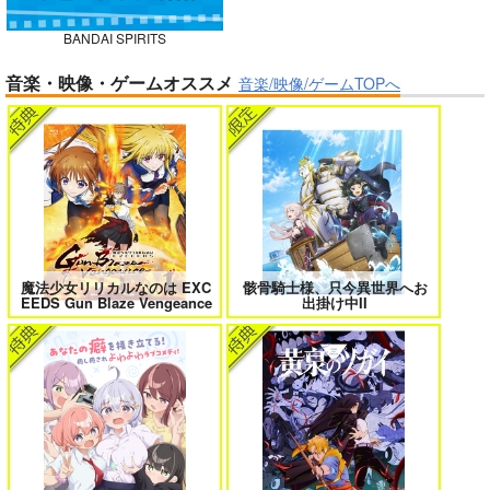
BANDAI SPIRITS
ボクの理想の異世界生活 転生したら
異世界から来た君と共に過ごす日常
音楽・映像・ゲームオススメ
ケモ耳娘だらけの世界でハーレムに
2
音楽/映像/ゲームTOPへ
3
黒白のアヴェスター 3
神座万象・第十四機
関
2,178
円
専売
＃ラブコメ好きとこっそり繋がりた
エロゲの鬱エンドからヒロイン達を
（税込）
い
救済したら 2
オリジナル
サンプル
魔法少女リリカルなのは EXC
骸骨騎士様、只今異世界へお
EEDS Gun Blaze Vengeance
出掛け中II
カート
女友達は頼めば意外とヤらせてくれ
HELL’o WORK！～賽の河原で積石
る 8
を崩すだけの簡単なお仕事って聞い
たのに～