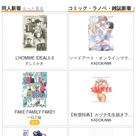
同人新着
コミック・ラノベ・雑誌新着
もっと見る
帝国機神ヴォルカミオン 2
ふかふかダンジョン攻略記 19
「魔法少女リリカルなのは EX
CEEDS Gun Blaze Vengeanc
e」オープニングテーマ CRIM
SON BULLET/水樹奈々
春夏秋冬代行者 春の舞
L’HOMME IDEAL0.5
ソードアート・オンラインマテリアル シュガーリィ・デイズ 001
すしとかき
KADOKAWA
「少女☆歌劇 レヴュースタァ
ライト」スペシャルライブ “St
arry Horizon” Blu-ray(初回限
Summer Challenger/水瀬いの
FAKE FAMILY FAKE!!
【有償特典】カヅチ先生描き下ろしB2タペストリー（田舎の黒ギャルJKと結婚しました 4）
定版)
り
一日三錠
KADOKAWA
専売