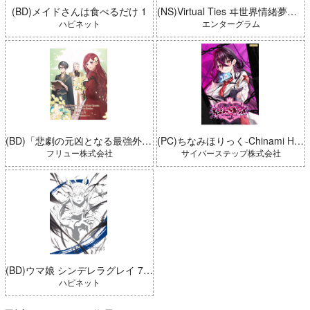
(BD)メイドさんは食べるだけ 1
(NS)Virtual Ties ヰ世界情緒夢想曲 完全生産限定版
ハピネット
エンターグラム
(BD)「悲劇の元凶となる最強外道ラスボス女王は民の為に尽くします。 Season2」BD-BOX 上巻
(PC)ちなみほりっく-Chinami Holic 特典付き 限定ボックス
フリュー株式会社
サイバーステップ株式会社
(BD)ウマ娘 シンデレラグレイ 7 豪華版 (とらのあな限定版)
ハピネット