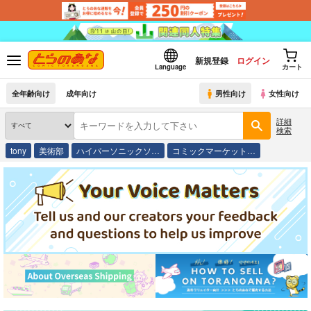
新規登録
ログイン
Language
カート
全年齢向け
成年向け
男性向け
女性向け
詳細
検索
tony
美術部
ハイパーソニックソ…
コミックマーケット…