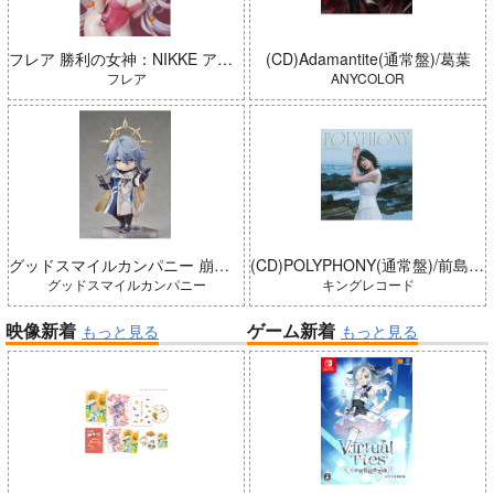
フレア 勝利の女神：NIKKE アリス：ワンダーランドバニー 完成品
(CD)Adamantite(通常盤)/葛葉
フレア
ANYCOLOR
グッドスマイルカンパニー 崩壊：スターレイル ねんどろいどどーる サンデー 完成品
(CD)POLYPHONY(通常盤)/前島亜美
グッドスマイルカンパニー
キングレコード
映像新着
ゲーム新着
もっと見る
もっと見る