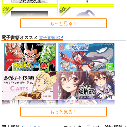
よわよわ先生
り
たのに～
もっと見る！
電子書籍オススメ
よくある令嬢転生だと思ったのに 5
僕のカノジョ先生 17
電子書籍TOP
「少女☆歌劇 レヴュースタァ
ライト」スペシャルライブ “St
arry Horizon” Blu-ray(初回限
定版)
インゴクダンチ
孤独だった国民的美少女の妹を一晩
人狼機ウィンヴルガ ー叛逆篇ー 5
泊めたら懐かれた
「魔法少女リリカルなのは EX
魔王マーラ煩悩学園 ～勇者、教師に
時々ボソッとロシア語でデレる勇者
CEEDS Gun Blaze Vengeanc
堕とされる～ 1
のアーリャさん
Peachful Story(通常盤)/桃鈴
e」オープニングテーマ CRIM
もっと見る！
ねね
SON BULLET/水樹奈々