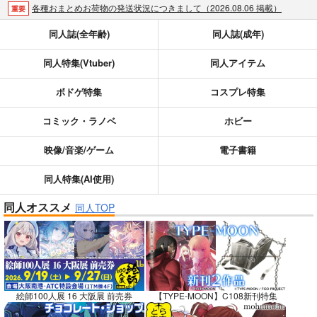
各種おまとめお荷物の発送状況につきまして（2026.08.06 掲載）
重要
【2026/5/7より】再販投票システム・アップデートのお知らせ（2026.05.07 掲載）
重要
同人誌(全年齢)
同人誌(成年)
【2026/4/1より】とらのあなプレミアム、新支払い方法＆新プラン導入のお知らせ（2026.03.09 掲載）
重要
同人特集(Vtuber)
同人アイテム
おまとめサイクル「定期便(月2)」一般会員様の利用再開のお知らせ（2026.02.05 掲載）
重要
「とらのあな×駿河屋日本橋乙女同人誌館」通販店頭受取サービス開始のお知らせ（2026.01.05 更新｜2025.12.30 掲載）
重要
ボドゲ特集
コスプレ特集
【2025/12/1より】「通販ポイント⇒とらコイン変換キャンペーン」終了のお知らせ（2025.11.21 掲載）
重要
個人情報保護方針の改定について（2025.09.19 更新｜2025.08.01 掲載）
重要
コミック・ラノベ
ホビー
ポイント付与・管理体制改定のお知らせ（2024.11.20 掲載）
重要
映像/音楽/ゲーム
電子書籍
全てのお知らせを見る
同人特集(AI使用)
同人オススメ
同人TOP
絵師100人展 16 大阪展 前売券
【TYPE-MOON】C108新刊特集