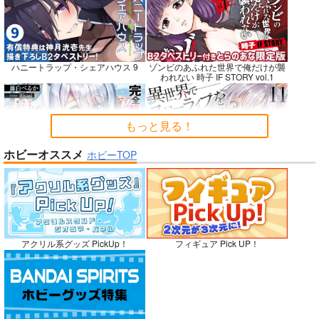
Fresh＆Smooth
嫌な顔されながらおパ
FETISH ACADEMY
ンツ見せてもらいたい
ロイヤルマウンテン
ロイヤルマウンテン
ハニートラップ・シェアハウス 9
ゾンビのあふれた世界で俺だけが襲
本14
アニマルマシーン
われない 時子 IF STORY vol.1
770
770
円
円
（税込）
（税込）
787
円
（税込）
オリジナル
オリジナル
オリジナル
青山 澄香
青山 澄香
もっと見る！
白峰 莉花
白峰 莉花
サンプル
サンプル
サンプル
メレ・レタナグア
メレ・レタナグア
ホビーオススメ
ホビーTOP
完全解呪のプリースト 2
異世界でスローライフを〈願望〉 11
カート
カート
カート
No.10
嫁候補、うちに住むらしい。 #古民
禁断で禁断じゃないちょっと禁断な
アクリル系グッズ PickUp！
フィギュア Pick UP！
家・美少女3人・耳付き幼馴染
義兄妹ラブコメは未遂えっちから始
まる。