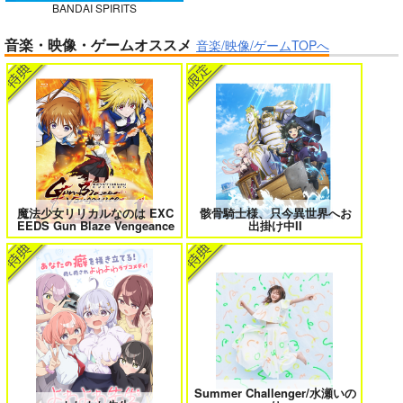
BANDAI SPIRITS
ガールズゾンビパーティー 5
侯爵嫡男好色物語 ～異世界ハーレム
音楽・映像・ゲームオススメ
英雄戦記～ 10
音楽/映像/ゲームTOPへ
作って食べよう陸軍
飯-野外炊事・携行食
編-
シオサイ。
1,100
円
専売
（税込）
ミリタリー
ボクの理想の異世界生活 転生したら
異世界から来た君と共に過ごす日常
ケモ耳娘だらけの世界でハーレムに
2
3
サンプル
カート
魔法少女リリカルなのは EXC
骸骨騎士様、只今異世界へお
EEDS Gun Blaze Vengeance
出掛け中II
＃ラブコメ好きとこっそり繋がりた
エロゲの鬱エンドからヒロイン達を
い
救済したら 2
女友達は頼めば意外とヤらせてくれ
HELL’o WORK！～賽の河原で積石
Summer Challenger/水瀬いの
る 8
を崩すだけの簡単なお仕事って聞い