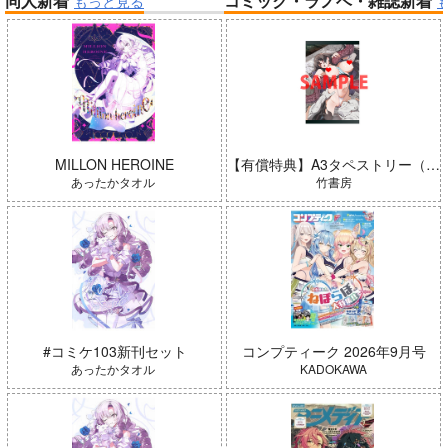
同人新着
コミック・ラノベ・雑誌新着
もっと見る
帝国機神ヴォルカミオン 2
ふかふかダンジョン攻略記 19
アイドルマスター ミリオンラ
春夏秋冬代行者 春の舞
イブ！
MILLON HEROINE
【有償特典】A3タペストリー（ガールズゾンビパーティー 5）
あったかタオル
竹書房
「ポケモン feat. 初音ミク VO
LTAGE Live！」Blu-ray特装
#コミケ103新刊セット
コンプティーク 2026年9月号
黄泉のツガイ
盤
あったかタオル
KADOKAWA