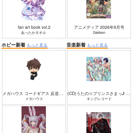
fan art book vol.2
アニメディア 2026年9月号
あったかタオル
Gakken
ホビー新着
音楽新着
もっと見る
もっと見る
メガハウス コードギアス 反逆のルルーシュ るかっぷ 枢木スザク 完成品
(CD)うたの☆プリンスさまっ♪ LIVE EMOTION 2nd Anniversary CD トキヤ・カミュ・瑛二・大和
メガハウス
キングレコード