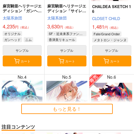
麻宮騎亜ヘリテージエ
麻宮騎亜ヘリテージエ
CHALDEA SKETCH 1
ディション「ガンヘッ
ディション「サイレン
6
ド」上巻
トメビウス」03 キデ
太陽系旅団
太陽系旅団
CLOSET CHILD
ィ編
4,235
3,630
1,481
円
円
円
（税込）
（税込）
（税込）
8月2日掲載
8月2日掲載
オリジナル
SF・近未来系ファンタジー
Fate/Grand Order
ガンヘッド
ニム
香津美リキュール
メタトロン・ジャンヌ
ブルックリン
キディ
リリス
サンプル
サンプル
サンプル
カート
カート
カート
7月31日掲載
7月31日掲載
No.4
No.5
No.6
7月30日掲載
7月30日掲載
もっと見る！
注目コンテンツ