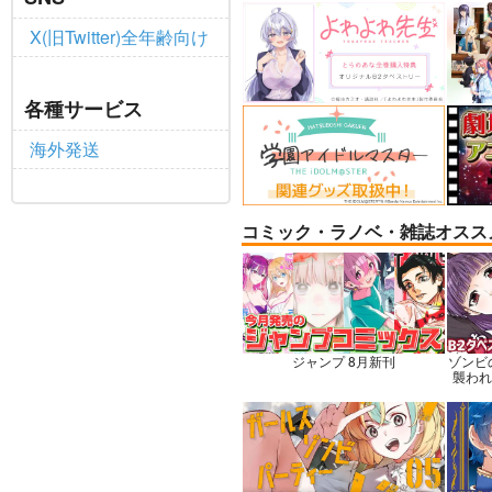
X(旧Twitter)全年齢向け
BLUE nankaAkanjinoOMN
社畜
各種サービス
IBUS
ャル
ハイパーソニックソウル
赤茄
海外発送
3,025
円
専売
（税込）
Fate/Grand Order
Dr.
アルジュナ
カルナ
七海
コミック・ラノベ・雑誌オスス
サンプル
カート
サ
ジャンプ 8月新刊
ゾンビ
襲われな