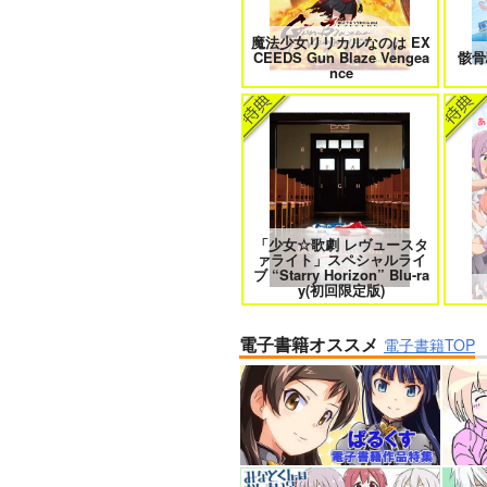
魔法少女リリカルなのは EX
CEEDS Gun Blaze Vengea
骸骨
nce
「少女☆歌劇 レヴュースタ
ァライト」スペシャルライ
ブ “Starry Horizon” Blu-ra
y(初回限定版)
電子書籍オススメ
電子書籍TOP