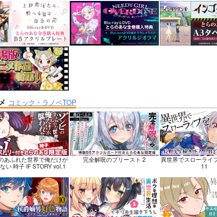
巡礼記３ 南米スペシ
Lynx Lenx
黒白のアヴェスター
碧茶園
神座万象・第十四
子労働組合
1,257
2,178
円
円
専売
専売
（税込）
（税
1,375
円
（税込）
VOCALOID
鏡音レン
オリジナル
STONE
あさぎりゲン
龍水
氷月
メ
コミック・ラノベTOP
ンプル
カート
サンプル
カート
サンプル
のあふれた世界で俺だけが
完全解呪のプリースト 2
異世界でスローライ
い 時子 IF STORY vol.1
11