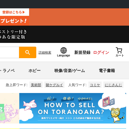
新規登録
ログイン
詳細
検索
Language
カート
・ラノベ
ホビー
映像/音楽/ゲーム
電子書籍
急上昇ワード:
美術部
賭ケグルイ
人気ワード:
コミケ
にじさんじ