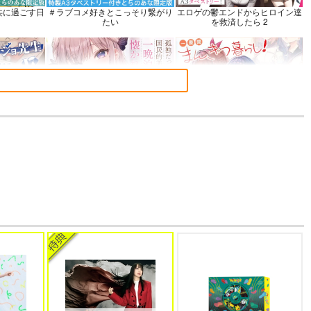
共に過ごす日
＃ラブコメ好きとこっそり繋がり
エロゲの鬱エンドからヒロイン達
たい
を救済したら 2
 17
孤独だった国民的美少女の妹を一
一畳間まんきつ暮らし! 5
晩泊めたら懐かれた
語でデレる勇
帝国機神ヴォルカミオン 2
ふかふかダンジョン攻略記 19
さん