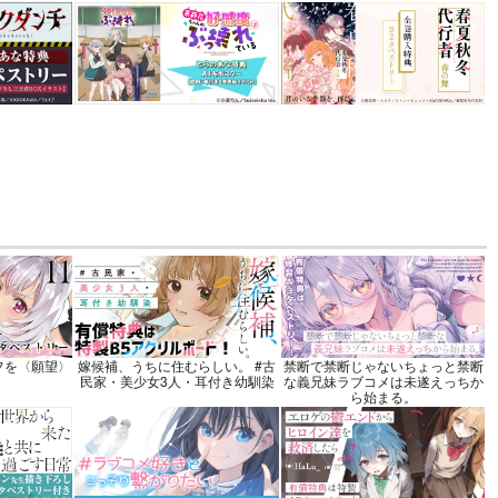
 3
機関
込）
カート
フを〈願望〉
嫁候補、うちに住むらしい。 #古
禁断で禁断じゃないちょっと禁断
民家・美少女3人・耳付き幼馴染
な義兄妹ラブコメは未遂えっちか
ら始まる。