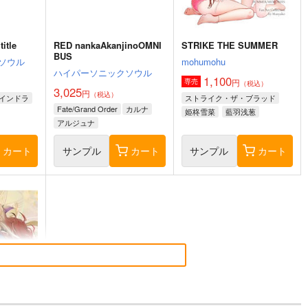
itle
RED nankaAkanjinoOMNI
STRIKE THE SUMMER
BUS
ソウル
mohumohu
ハイパーソニックソウル
1,100
円
専売
（税込）
3,025
円
（税込）
インドラ
ストライク・ザ・ブラッド
Fate/Grand Order
カルナ
姫柊雪菜
藍羽浅葱
アルジュナ
煌坂紗矢華
カート
サンプル
カート
サンプル
カート