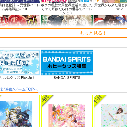
男好色物語 ～異世界ハーレ
ボクの理想の異世界生活 転生した
異世界から来た君と
ム英雄戦記～ 10
らケモ耳娘だらけの世界でハーレ
常 2
ムに 3
もっと見る！
’o WORK！～賽の河原で積
よくある令嬢転生だと思ったのに
僕のカノジョ先生
すだけの簡単なお仕事って
5
聞いたのに～
リル系グッズ PickUp！
BANDAI SPIRITS
ーラ煩悩学園 ～勇者、教師
理想の彼女 3
時々ボソッとロシア
に堕とされる～ 1
者のアーリャ
楽/映像/ゲームTOPへ