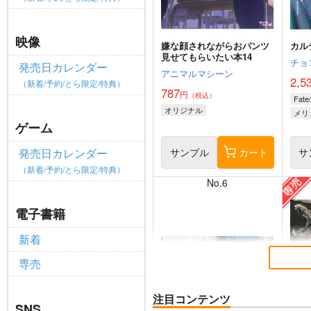
映像
嫌な顔されながらおパンツ
カル
見せてもらいたい本14
チョ
発売日カレンダー
アニマルマシーン
2,5
（新着/予約/とら限定/特典）
787
円
（税込）
Fate
オリジナル
メリ
ゲーム
サンプル
カート
サ
発売日カレンダー
（新着/予約/とら限定/特典）
No.6
電子書籍
新着
専売
注目コンテンツ
SNS