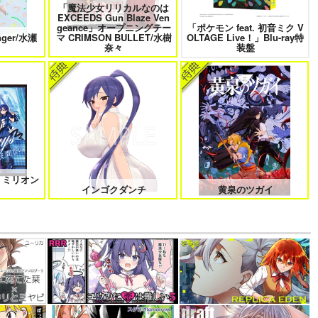
「魔法少女リリカルなのは
EXCEEDS Gun Blaze Ven
geance」オープニングテー
「ポケモン feat. 初音ミク V
nger/水瀬
マ CRIMSON BULLET/水樹
OLTAGE Live！」Blu-ray特
奈々
装盤
 ミリオン
！
インゴクダンチ
黄泉のツガイ