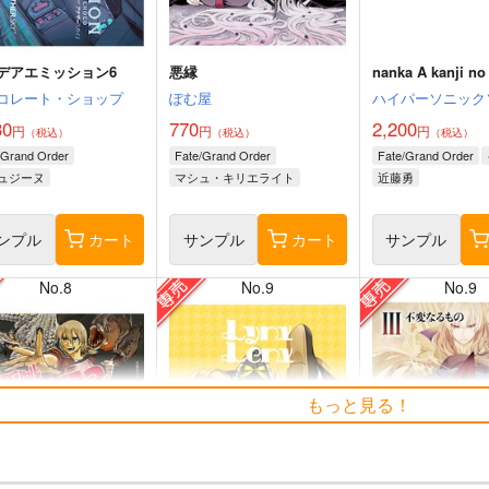
デアエミッション6
悪縁
nanka A kanji no t
コレート・ショップ
ぽむ屋
ハイパーソニック
30
770
2,200
円
円
円
（税込）
（税込）
（税込）
/Grand Order
Fate/Grand Order
Fate/Grand Order
ュジーヌ
マシュ・キリエライト
近藤勇
リリス
ンプル
カート
サンプル
カート
サンプル
No.8
No.9
No.9
もっと見る！