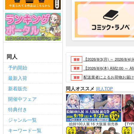
同人
【2026/8/3(月) ～ 20
重要
予約開始
【2026/8/6(木) AM2:0
重要
配送業者によるお荷物お届け遅延
最新入荷
重要
各種おまとめお荷物の発送状況に
重要
新着販売
同人オススメ
同人TOP
【2026/5/7より】再販投票
重要
開催中フェア
【2026/4/1より】とらの
重要
特典付き
おまとめサイクル「定期便(月2
重要
ジャンル一覧
「とらのあな×駿河屋日本橋乙女
重要
絵師100人展 16 大阪展 前売券
【TYP
キーワード一覧
【2025/12/1より】「通
重要