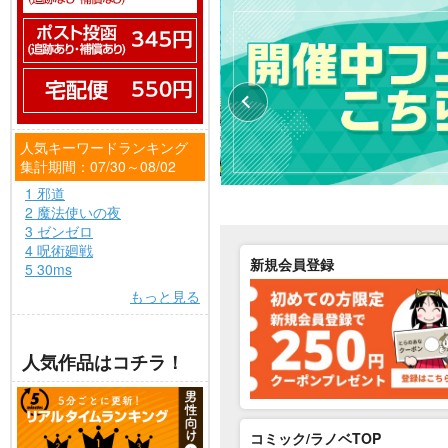
人気キーワードランキング
集計期間：07/30～08/02
1 邪道
2 魔法使いの夜
3 ゼンゼロ
4 呪術廻戦
新規会員登録
5 30ms
もっと見る
人気作品はコチラ！
コミック/ラノベTOP