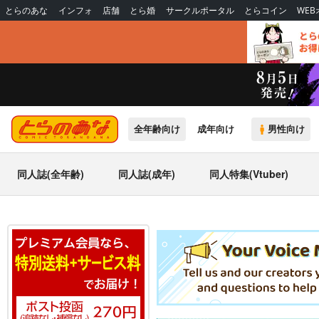
とらのあな
インフォ
店舗
とら婚
サークルポータル
とらコイン
WE
全年齢向け
成年向け
男性向け
同人誌(全年齢)
同人誌(成年)
同人特集(Vtuber)