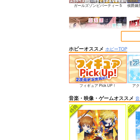
ガールズゾンビパーティー 5
侯爵嫡
ホビーオススメ
女友達は頼めば意外とヤらせてく
HELL
ホビーTOP
れる 8
石を崩
フィギュア Pick UP！
アク
人狼機ウィンヴルガ ー叛逆篇ー 5
魔王マ
音楽・映像・ゲームオススメ
音