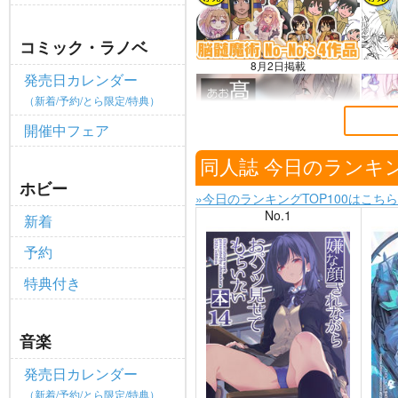
個人情報保護方針の改定について（2
重要
ポイント付与・管理体制改定のお
コミック・ラノベ
重要
8月2日掲載
全てのお知らせを見る
発売日カレンダー
（新着/予約/とら限定/特典）
開催中フェア
7月28日掲載
同人誌 今日のランキ
ホビー
»今日のランキングTOP100はこちら
No.1
新着
予約
特典付き
音楽
発売日カレンダー
（新着/予約/とら限定/特典）