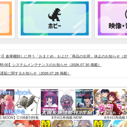
26/8/4(火)】倉庫棚卸しに伴う「おまとめ」および「商品の出荷」休止のお知らせ（2026
0 ～ AM5:00】システムメンテナンスのお知らせ（2026.07.30 掲載）
に関するお知らせ（2026.07.28 掲載）
つきまして（2026.07.30 掲載）
システム・アップデートのお知らせ（2026.05.07 掲載）
あなプレミアム、新支払い方法＆新プラン導入のお知らせ（2026.03.09 掲載）
)」一般会員様の利用再開のお知らせ（2026.02.05 掲載）
同人誌館」通販店頭受取サービス開始のお知らせ（2026.01.05 更新｜2025.
E-MOON】C108新刊特集
8月4日再掲載 NEW!
8月4日再掲載 
販ポイント⇒とらコイン変換キャンペーン」終了のお知らせ（2025.11.21 掲載）