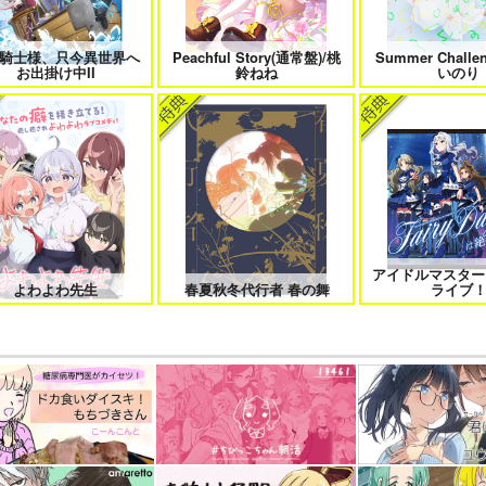
騎士様、只今異世界へ
Peachful Story(通常盤)/桃
Summer Challe
お出掛け中II
鈴ねね
いのり
アイドルマスター
よわよわ先生
春夏秋冬代行者 春の舞
ライブ