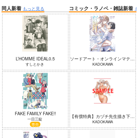
同人新着
コミック・ラノベ・雑誌新着
もっと見る
帝国機神ヴォルカミオン 2
ふかふかダンジョン攻略記 19
「ポケモン feat. 初音ミク VO
LTAGE Live！」Blu-ray特装
盤
インゴクダンチ
L’HOMME IDEAL0.5
ソードアート・オンラインマテリアル シュガーリィ・デイズ 001
すしとかき
KADOKAWA
「魔法少女リリカルなのは EX
CEEDS Gun Blaze Vengeanc
e」オープニングテーマ CRIM
Summer Challenger/水瀬いの
FAKE FAMILY FAKE!!
【有償特典】カヅチ先生描き下ろしB2タペストリー（田舎の黒ギャルJKと結婚しました 4）
SON BULLET/水樹奈々
り
一日三錠
KADOKAWA
専売