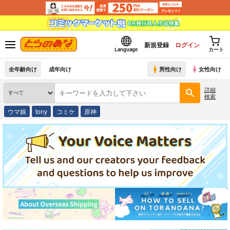
新規登録
ログイン
Language
カート
全年齢向け
成年向け
男性向け
女性向け
詳細
検索
ウマ娘
tony
コミケ
原神