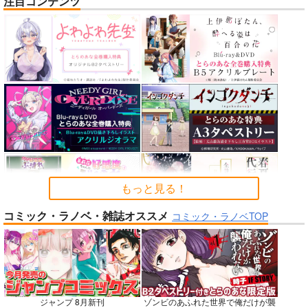
注目コンテンツ
nanka A kanji no titl
作って食べよう陸軍
公王様のおしごと
e
飯-野外炊事・携行食
C:設計室
編-
ハイパーソニックソウ
シオサイ。
700
円
（税込）
ル
1,100
円
専売
（税込）
機動戦士GundamGQuuuuuuX
2,200
円
ミリタリー
（税込）
シャリア・ブル
Fate/Grand Order
アルテイシア
インドラ
近藤勇
サンプル
サンプル
サンプル
カート
カート
カート
もっと見る！
コミック・ラノベ・雑誌オススメ
No.6
No.8
No.8
コミック・ラノベTOP
ジャンプ 8月新刊
ゾンビのあふれた世界で俺だけが襲