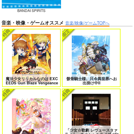
BANDAI SPIRITS
ボクの理想の異世界生活 転生したら
異世界から来た君と共に過ごす日常
音楽・映像・ゲームオススメ
ケモ耳娘だらけの世界でハーレムに
2
音楽/映像/ゲームTOPへ
3
BLUE nankaAkanjin
oOMNIBUS
ハイパーソニックソウ
ル
＃ラブコメ好きとこっそり繋がりた
エロゲの鬱エンドからヒロイン達を
3,025
い
救済したら 2
円
（税込）
Fate/Grand Order
アルジュナ
カルナ
魔法少女リリカルなのは EXC
骸骨騎士様、只今異世界へお
EEDS Gun Blaze Vengeance
出掛け中II
サンプル
カート
女友達は頼めば意外とヤらせてくれ
HELL’o WORK！～賽の河原で積石
る 8
を崩すだけの簡単なお仕事って聞い
たのに～
「少女☆歌劇 レヴュースタァ