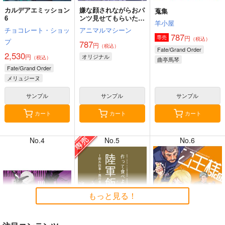
カルデアエミッション
嫌な顔されながらおパ
蒐集
6
ンツ見せてもらいたい
羊小屋
本14
チョコレート・ショッ
アニマルマシーン
787
円
専売
（税込）
プ
787
円
（税込）
7月31日掲載
7月31日掲載
Fate/Grand Order
2,530
円
オリジナル
（税込）
曲亭馬琴
Fate/Grand Order
メリュジーヌ
サンプル
サンプル
サンプル
7月30日掲載
7月30日掲載
カート
カート
カート
No.4
No.5
No.6
7月28日掲載
7月28日掲載
もっと見る！