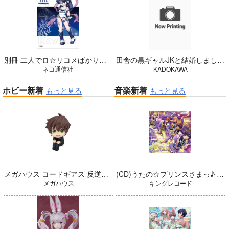
別冊 二人でロ☆リコメばかり描いていた 藍（五藤加純イラストCollection）
田舎の黒ギャルJKと結婚しました 4
ネコ通信社
KADOKAWA
ホビー新着
音楽新着
もっと見る
もっと見る
メガハウス コードギアス 反逆のルルーシュ るかっぷ 枢木スザク 完成品
(CD)うたの☆プリンスさまっ♪ LIVE EMOTION 2nd Anniversary CD レン・翔・セシル・嶺二・綺羅
メガハウス
キングレコード