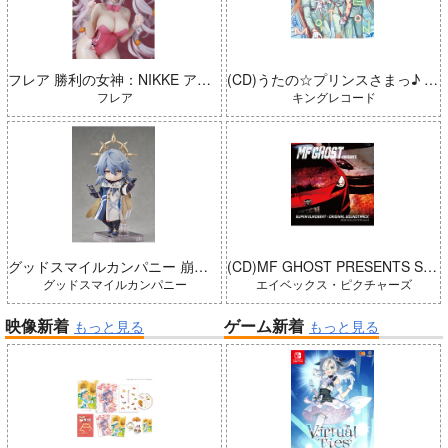
フレア 勝利の女神：NIKKE アリス：ワンダーランドバニー 完成品
(CD)うたの☆プリンスさまっ♪ LIVE EMOTION 2nd Anniversary CD トキヤ・カミュ・瑛二・大和
フレア
キングレコード
グッドスマイルカンパニー 崩壊：スターレイル ねんどろいどどーる サンデー 完成品
(CD)MF GHOST PRESENTS SUPER EUROBEAT × ORIGINAL SOUNDTRACK NEW COLLECTION Vol.3
グッドスマイルカンパニー
エイベックス・ピクチャーズ
映像新着
ゲーム新着
もっと見る
もっと見る