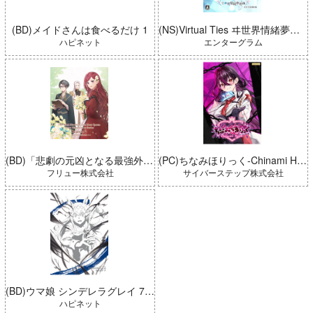
(BD)メイドさんは食べるだけ 1
(NS)Virtual Ties ヰ世界情緒夢想曲 完全生産限定版
ハピネット
エンターグラム
(BD)「悲劇の元凶となる最強外道ラスボス女王は民の為に尽くします。 Season2」BD-BOX 上巻
(PC)ちなみほりっく-Chinami Holic 特典付き 限定ボックス
フリュー株式会社
サイバーステップ株式会社
(BD)ウマ娘 シンデレラグレイ 7 豪華版 (とらのあな限定版)
ハピネット