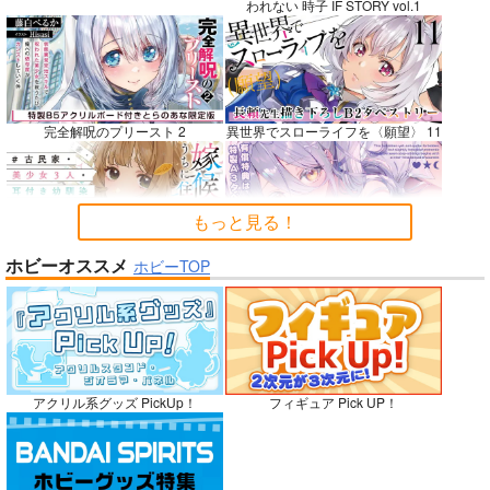
われない 時子 IF STORY vol.1
悪縁
RED nankaAkanjino
社畜巡礼記３ 南米ス
OMNIBUS
ペシャル
ぽむ屋
完全解呪のプリースト 2
異世界でスローライフを〈願望〉 11
ハイパーソニックソウ
赤茄子労働組合
770
円
（税込）
ル
1,375
円
専売
（税込）
Fate/Grand Order
3,025
円
Dr.STONE
（税込）
マシュ・キリエライト
もっと見る！
あさぎりゲン
Fate/Grand Order
リリス
七海龍水
氷月
カルナ
アルジュナ
嫁候補、うちに住むらしい。 #古民
禁断で禁断じゃないちょっと禁断な
ホビーオススメ
ホビーTOP
家・美少女3人・耳付き幼馴染
義兄妹ラブコメは未遂えっちから始
サンプル
サンプル
サンプル
まる。
カート
カート
カート
No.10
アクリル系グッズ PickUp！
フィギュア Pick UP！
ガールズゾンビパーティー 5
侯爵嫡男好色物語 ～異世界ハーレム
英雄戦記～ 10