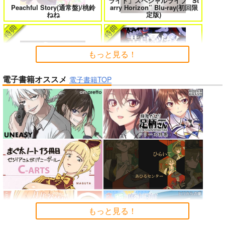
ライト」スペシャルライブ “St
Peachful Story(通常盤)/桃鈴
arry Horizon” Blu-ray(初回限
よくある令嬢転生だと思ったのに 5
僕のカノジョ先生 17
ねね
定版)
もっと見る！
孤独だった国民的美少女の妹を一晩
一畳間まんきつ暮らし! 5
電子書籍オススメ
泊めたら懐かれた
電子書籍TOP
アイドルマスター ミリオンラ
イブ！
黄泉のツガイ
人狼機ウィンヴルガ ー叛逆篇ー 5
魔王マーラ煩悩学園 ～勇者、教師に
堕とされる～ 1
理想の彼女 3
時々ボソッとロシア語でデレる勇者
のアーリャさん
もっと見る！
春夏秋冬代行者 春の舞
よわよわ先生