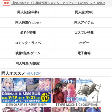
【2026/5/7より】再販投票システム・アップデートのお知らせ（2026.05.07 掲載）
重要
【2026/4/1より】とらのあなプレミアム、新支払い方法＆新プラン導入のお知らせ（2026.03.09 掲載）
重要
同人誌(全年齢)
同人誌(成年)
おまとめサイクル「定期便(月2)」一般会員様の利用再開のお知らせ（2026.02.05 掲載）
重要
同人特集(Vtuber)
同人アイテム
「とらのあな×駿河屋日本橋乙女同人誌館」通販店頭受取サービス開始のお知らせ（2026.01.05 更新｜2025.12.30 掲載）
重要
【2025/12/1より】「通販ポイント⇒とらコイン変換キャンペーン」終了のお知らせ（2025.11.21 掲載）
重要
ボドゲ特集
コスプレ特集
個人情報保護方針の改定について（2025.09.19 更新｜2025.08.01 掲載）
重要
ポイント付与・管理体制改定のお知らせ（2024.11.20 掲載）
重要
コミック・ラノベ
ホビー
全てのお知らせを見る
映像/音楽/ゲーム
電子書籍
同人特集(AI使用)
同人オススメ
同人TOP
絵師100人展 16 大阪展 前売券
【TYPE-MOON】C108新刊特集