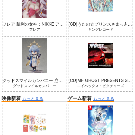
フレア 勝利の女神：NIKKE アリス：ワンダーランドバニー 完成品
(CD)うたの☆プリンスさまっ♪ LIVE EMOTION 2nd Anniversary CD トキヤ・カミュ・瑛二・大和
フレア
キングレコード
グッドスマイルカンパニー 崩壊：スターレイル ねんどろいどどーる サンデー 完成品
(CD)MF GHOST PRESENTS SUPER EUROBEAT × ORIGINAL SOUNDTRACK NEW COLLECTION Vol.3
グッドスマイルカンパニー
エイベックス・ピクチャーズ
映像新着
ゲーム新着
もっと見る
もっと見る