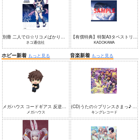
別冊 二人でロ☆リコメばかり描いていた 藍（五藤加純イラストCollection）
【有償特典】特製A3タペストリー（＃ラブコメ好きとこっそり繋がりたい）
ネコ通信社
KADOKAWA
ホビー新着
音楽新着
もっと見る
もっと見る
メガハウス コードギアス 反逆のルルーシュ るかっぷ 枢木スザク 完成品
(CD)うたの☆プリンスさまっ♪ LIVE EMOTION 2nd Anniversary CD レン・翔・セシル・嶺二・綺羅
メガハウス
キングレコード