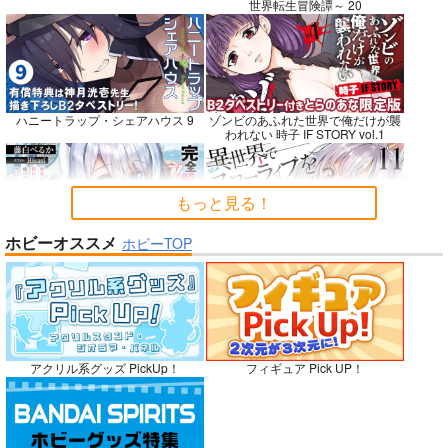
世界転生冒険譚～ 20
悪縁
RED nankaAkanjino
社畜巡礼記３ 南米ス
OMNIBUS
ペシャル
ぽむ屋
ハニートラップ・シェアハウス 9
ゾンビのあふれた世界で俺だけが襲
ハイパーソニックソウ
赤茄子労働組合
われない 時子 IF STORY vol.1
770
円
（税込）
ル
1,375
円
専売
（税込）
Fate/Grand Order
3,025
円
Dr.STONE
（税込）
マシュ・キリエライト
もっと見る！
あさぎりゲン
Fate/Grand Order
リリス
七海龍水
氷月
カルナ
アルジュナ
ホビーオススメ
ホビーTOP
完全解呪のプリースト 2
異世界でスローライフを〈願望〉 11
サンプル
サンプル
サンプル
カート
カート
カート
No.10
嫁候補、うちに住むらしい。 #古民
禁断で禁断じゃないちょっと禁断な
アクリル系グッズ PickUp！
フィギュア Pick UP！
家・美少女3人・耳付き幼馴染
義兄妹ラブコメは未遂えっちから始
まる。