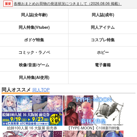
各種おまとめお荷物の発送状況につきまして（2026.08.06 掲載）
重要
【2026/5/7より】再販投票システム・アップデートのお知らせ（2026.05.07 掲載）
重要
同人誌(全年齢)
同人誌(成年)
【2026/4/1より】とらのあなプレミアム、新支払い方法＆新プラン導入のお知らせ（2026.03.09 掲載）
重要
同人特集(Vtuber)
同人アイテム
おまとめサイクル「定期便(月2)」一般会員様の利用再開のお知らせ（2026.02.05 掲載）
重要
「とらのあな×駿河屋日本橋乙女同人誌館」通販店頭受取サービス開始のお知らせ（2026.01.05 更新｜2025.12.30 掲載）
重要
ボドゲ特集
コスプレ特集
【2025/12/1より】「通販ポイント⇒とらコイン変換キャンペーン」終了のお知らせ（2025.11.21 掲載）
重要
個人情報保護方針の改定について（2025.09.19 更新｜2025.08.01 掲載）
重要
コミック・ラノベ
ホビー
ポイント付与・管理体制改定のお知らせ（2024.11.20 掲載）
重要
映像/音楽/ゲーム
電子書籍
全てのお知らせを見る
同人特集(AI使用)
同人オススメ
同人TOP
絵師100人展 16 大阪展 前売券
【TYPE-MOON】C108新刊特集