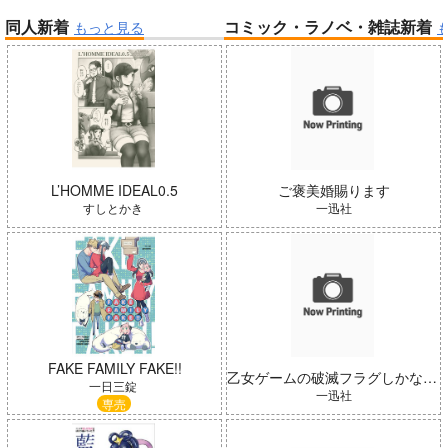
同人新着
コミック・ラノベ・雑誌新着
もっと見る
帝国機神ヴォルカミオン 2
ふかふかダンジョン攻略記 19
「少女☆歌劇 レヴュースタァ
ライト」スペシャルライブ “St
Summer Challenger/水瀬いの
arry Horizon” Blu-ray(初回限
り
定版)
L’HOMME IDEAL0.5
ご褒美婚賜ります
すしとかき
一迅社
「ポケモン feat. 初音ミク VO
LTAGE Live！」Blu-ray特装
FAKE FAMILY FAKE!!
乙女ゲームの破滅フラグしかない悪役 16
黄泉のツガイ
盤
一日三錠
一迅社
専売