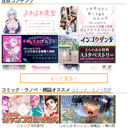
注目コンテンツ
nanka A kanji no titl
作って食べよう陸軍
公王様のおしごと
e
飯-野外炊事・携行食
C:設計室
編-
ハイパーソニックソウ
シオサイ。
700
円
（税込）
ル
1,100
円
専売
（税込）
機動戦士GundamGQuuuuuuX
2,200
円
ミリタリー
（税込）
シャリア・ブル
Fate/Grand Order
アルテイシア
インドラ
近藤勇
サンプル
サンプル
サンプル
カート
カート
カート
もっと見る！
コミック・ラノベ・雑誌オススメ
No.6
No.8
No.8
コミック・ラノベTOP
ジャンプ 8月新刊
ふかふかダンジョン攻略記 ～俺の異