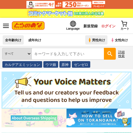
新規登録
ログイン
Language
カート
全年齢向け
成年向け
男性向け
女性向け
詳細
検索
カルデアエミッション
ウマ娘
原神
ゼンゼロ