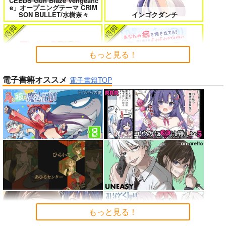
CEEDS Gun Blaze Vengeanc
女友達は頼めば意外とヤらせてくれ
HELL’o WORK！～賽の河原で積石
e」オープニングテーマ CRIM
る 8
を崩すだけの簡単なお仕事って聞い
SON BULLET/水樹奈々
インゴクダンチ
たのに～
もっと見る！
電子書籍オススメ
よくある令嬢転生だと思ったのに 5
僕のカノジョ先生 17
電子書籍TOP
Peachful Story(通常盤)/桃鈴
ねね
よわよわ先生
孤独だった国民的美少女の妹を一晩
人狼機ウィンヴルガ ー叛逆篇ー 5
泊めたら懐かれた
魔王マーラ煩悩学園 ～勇者、教師に
時々ボソッとロシア語でデレる勇者
堕とされる～ 1
のアーリャさん
アイドルマスター ミリオンラ
もっと見る！
春夏秋冬代行者 春の舞
イブ！