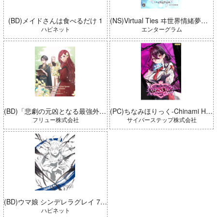
(BD)メイドさんは食べるだけ 1
(NS)Virtual Ties ヰ世界情緒夢想曲 完全生産限定版
ハピネット
エンターグラム
(BD)「悲劇の元凶となる最強外道ラスボス女王は民の為に尽くします。 Season2」BD-BOX 上巻
(PC)ちなみほりっく-Chinami Holic 特典付き 限定ボックス
フリュー株式会社
サイバーステップ株式会社
(BD)ウマ娘 シンデレラグレイ 7 豪華版 (とらのあな限定版)
ハピネット