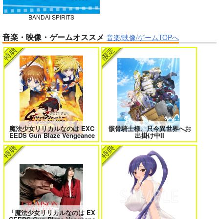
BANDAI SPIRITS
ガールズゾンビパーティー 5
侯爵嫡男好色物語 ～異世界ハーレム
音楽・映像・ゲームオススメ
英雄戦記～ 10
音楽/映像/ゲームTOPへ
BLUE nankaAkanjin
oOMNIBUS
ハイパーソニックソウ
ル
ボクの理想の異世界生活 転生したら
異世界から来た君と共に過ごす日常
ケモ耳娘だらけの世界でハーレムに
2
3,025
3
円
（税込）
Fate/Grand Order
アルジュナ
カルナ
魔法少女リリカルなのは EXC
骸骨騎士様、只今異世界へお
EEDS Gun Blaze Vengeance
出掛け中II
サンプル
カート
＃ラブコメ好きとこっそり繋がりた
エロゲの鬱エンドからヒロイン達を
い
救済したら 2
「魔法少女リリカルなのは EX