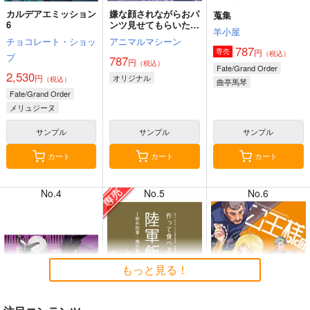
カルデアエミッション
嫌な顔されながらおパ
蒐集
6
ンツ見せてもらいたい
羊小屋
本14
チョコレート・ショッ
アニマルマシーン
787
円
専売
（税込）
プ
787
円
（税込）
7月31日掲載
7月31日掲載
Fate/Grand Order
2,530
円
オリジナル
（税込）
曲亭馬琴
Fate/Grand Order
メリュジーヌ
サンプル
サンプル
サンプル
7月30日掲載
7月30日掲載
カート
カート
カート
No.4
No.5
No.6
7月28日掲載
7月28日掲載
もっと見る！